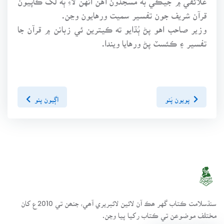
قرآن شريف جون تفسير سميت ورهايون وڃن.
وزير صاحب اهو پڻ ٻُڌايو ته ڪيترين ئي زبانن ۾ قرآن جا
تفسير ۽ ڪئسٽ پڻ ورهايا ويندا.
پويون پَنو
اڳيون پنو
سنڌسلامت ڪتاب گهر ھڪ آن لائين لائبريري آھي، جنھن تي 2010ع کان
مختلف موضوعن تي ڪتاب رکيا پيا وڃن.