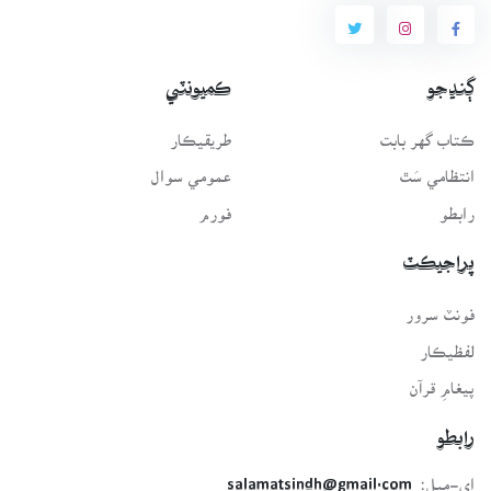
ڳنڍجو
ڪميونٽي
ڪتاب گهر بابت
طريقيڪار
انتظامي سَٿ
عمومي سوال
رابطو
فورم
پراجيڪٽ
فونٽ سرور
لفظيڪار
پيغامِ قرآن
رابطو
اي-ميل:
salamatsindh@gmail.com