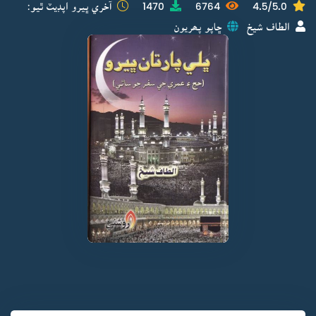
4.5/5.0
6764
1470
آخري ڀيرو اپڊيٽ ٿيو:
الطاف شيخ
ڇاپو پھريون