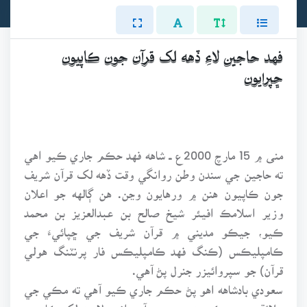
فهد حاجين لاءِ ڏهه لک قرآن جون ڪاپيون
ڇپرايون
منى ۾ 15 مارچ 2000ع ــ شاهه فهد حڪم جاري ڪيو اهي
ته حاجين جي سندن وطن روانگي وقت ڏهه لک قرآن شريف
جون ڪاپيون هنن ۾ ورهايون وڃن. هن ڳالهه جو اعلان
وزير اسلامڪ افيئر شيخ صالح بن عبدالعزيز بن محمد
ڪيو، جيڪو مديني ۾ قرآن شريف جي ڇپائيءَ جي
ڪامپليڪس (ڪنگ فهد ڪامپليڪس فار پرنٽنگ هولي
قرآن) جو سپروائيزر جنرل پڻ آهي.
سعودي بادشاهه اهو پڻ حڪم جاري ڪيو آهي ته مڪي جي
علائقي ۾ جيڪي به مسجدون آهن انهن لاءِ ٻه لک ڪاپيون