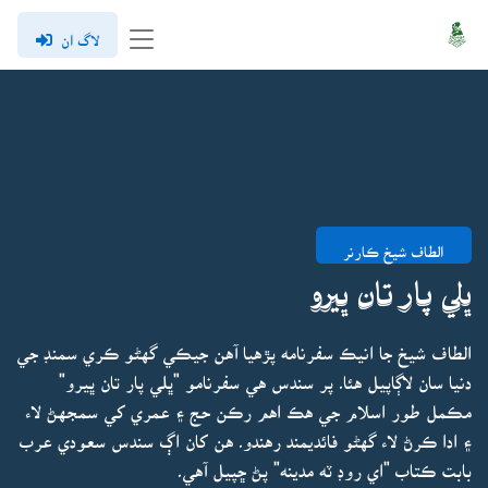
لاگ ان
الطاف شيخ ڪارنر
ڀلي پار تان ڀيرو
الطاف شيخ جا انيڪ سفرنامه پڙهيا آهن جيڪي گهڻو ڪري سمنڊ جي
دنيا سان لاڳاپيل هئا۔ پر سندس هي سفرنامو "ڀلي پار تان ڀيرو"
مڪمل طور اسلام جي هڪ اهم رڪن حج ۽ عمري کي سمجهڻ لاء
۽ ادا ڪرڻ لاء گهڻو فائديمند رهندو۔ هن کان اڳ سندس سعودي عرب
بابت ڪتاب "اي روڊ ٽه مدينه" پڻ ڇپيل آهي۔