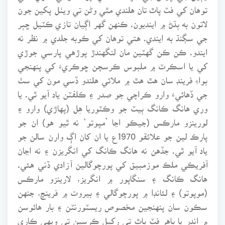
توهان کي فٽ پاٿ تان هلندي مٿي وڻن تي ويٺل پکين جون
لاتون به ٻڌڻ ۾ اينديون. ڪنهن گهر اڳيان تازي ڪٽيل ڇٻر
جي سڳنڌ به ايندي. هتي توهان کي ڪوبه جلدي ۾ نظر نه
ايندو. ڪن ڪن گهٽين مان لنگهندڙ پوڙهي پارسي جوڙي
کي يا اسڪرٽ ۾ ملبوس ڪرسچن ڇوڪريءَ کي پنهنجي
بواءِ فرينڊ سان هٿ هٿ ۾ ملائي هلندو ڏسي مون کي سٺ
جي ڏهائيءَ وارو ڪراچي جو صدر ۽ ڪلفٽن ياد آيو ٿي. يا
وري هانگ ڪانگ ٻيٽ جو وڪٽوريا هِل (پهاڙي) وارو ۽
لورينزو مارڪس (جيڪو اڃا ’مپوتو‘ نه ٿيو هو) ان جو
پارڪ لين جو علائقو 1970ع يا ان کان اڳ وارن سالن جو
ياد آيو ٿي. جڏهن نه هانگ ڪانگ کي انگريزن ۽ نه اڃان
آفريڪي ملڪ موزمبيق کي پورچوگالين آزادي ڏني هئي.
هانگ ڪانگ ۽ سنگاپور ۾ انگريز، لارينزو مارڪس
(موپوتو) ۽ لئانڊا ۾ پورچوگالي ۽ بيروت ۾ فرينچ، جنهن
سڪون سان پنهنجين مخصوص ريسٽورنٽن ۽ بار هائوسن
۾ اندر يا ٻاهر فٽ پاٿ تي رکيل ڪرسين تي ويهي ڪاري