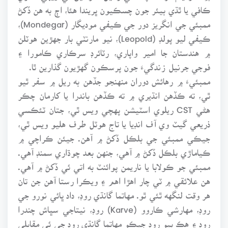
ڪافي يا ٿڌي بيئر جون چسڪيون ڀريندا هئا، اڄ به هن ڏکڻ
ممبئي جي انگريز دور جي ڪيفي موديگار (Mondegar)،
ڪيفي ليو پولڊ (Leopold)، نيو مارنٽي بار جهڙين هوٽلن
۾ هندستان جا امير واپاري، رٽائرڊ سرڪاري ڪامورا ۽
فوجي جرنيل زندگيءَ جون پرسڪون گهڙيون گذارين ٿا.
ممبئيءَ ۾ رهائش دوران منهنجو جڏهن به ريل ۾ سفر ٿيو
ٿي، ته ڪڏهن انڌيري ۾ ته ڪڏهن باندرا يا کارمان چڪر
هڻي CST ريلوي اسٽيشن پهچي ويس ٿي، جتان ٽئڪسي
ذريعي گيٽ وي آف انڊيا يا تاج هوٽل طرف هليو ويس ٿي،
جيڪي ممبئي جي بلڪل ڏکڻ ۾ آهن. جيئن ڪراچي ۾
ڪياماڙي بلڪل ڏکڻ ۾ آهي، جنهن بعد چوڌاري سمنڊ آهي.
ممبئي جو ڪولابا يا ناريمن پوائنٽ به اتي ئي ڏکڻ ۾ آهي.
هن علائقي ۾ ٽي چار اهڙا اهم ۽ ويڪرا رستا آهن جن تان
هر وقت لنگهه ٿئي ٿو. مهاتما گانڌي روڊ، داد ڀائي نورو جي
روڊ، مهارشي ڪاروو (Karve) روڊ، نيتاجي سڀاش چندرا
روڊ ۽ هڪ ٻيو روڊ جيڪو مهاتما گانڌي روڊ جي ئي مقابلي