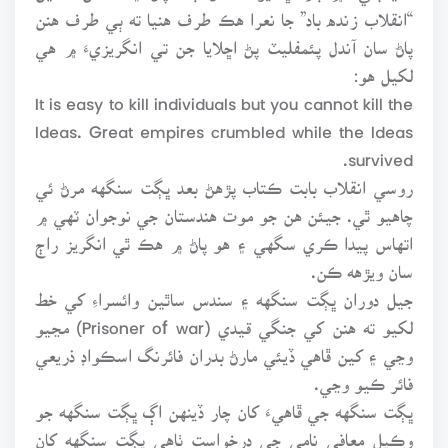
“انقلاب زنده باد” جا نعرا هڪ طرف هنيا ته ٻي طرف هنن
پاڻ سان آندل پئمفليٽ پڻ اڇلايا جن تي انگريزيءَ ۾ هي
لکيل هو:
It is easy to kill individuals but you cannot kill the
ldeas. Great empires crumbled while the ldeas
survived.
روسي انقلاب بابت ڪتاب پڙهڻ بعد ڀڳت سنگهه مرڻ ئي
چاهيو ٿي. جيئن هن جو موت هندستان جي نوجوان ٽهي ۾
اتهاس پيدا ڪري سگهي ۽ هو پاڻ ۾ هڪ ٿي انگريز راڄ
سان ويڙهه ڪن.
جيل دوران ڀڳت سنگهه ۽ سندس ساٿين وائسراءِ کي خط
لکيو ته هنن کي جنگي قيدي (Prisoner of war) مڃيو
وڃي ۽ کين ڦاهي ڏيئي مارڻ بدران فائرنگ اسڪواڊ ذريعي
فائر ڪيو وڃي.
ڀڳت سنگهه جي ڦاهيءَ کان چار ڏينهن اڳ ڀڳت سنگهه جو
وڪيل معافي نامي جي درخواست ٺاهي ڀڳت سنگهه کان