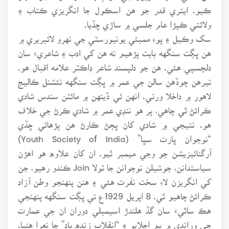
ڪيو. ايتري قدر جو هن اسڪول جا انگريزي ڪتاب ۽
ولائتي ڪپڙا عام جلسي ۾ ساڙي ڇڏيا.
سک وڪيل ۽ پوءِ ممبئي يونيورسٽي جي نهرو لائبريري ۾
هن ڀڳت سنگهه بابت پڙهيم ته هن کي ادب ۽ شاعريءَ سان
دلچسپي هئي. هن جو دلپسند شاعر ڊاڪٽر علامه اقبال هو.
تيرهن چوڏهن سالن جي عمر ۾ ڀڳت سنگهه نئشنل ڪاليج
لاهور ۾ داخلا ورتي. انهن ئي ڏينهن ۾ مائٽن سندس شادي
ڪرائڻ ٿي چاهي، پر هو ننڍي عمر ۾ شادي ڪرڻ جي خلاف
هو. نتيجي ۾ شادي کان ڀڄڻ ڪارڻ هن پڙهائي ڇڏي
“نوجوان ڀارت سڀا” (Youth Society of India)
آرگنائيزيشن جو وڃي ميمبر ٿيو. ان کان علاوه هو اهڙن
سياستدانن، جوشيلن نوجوانن جا ٽولا Join ڪندو رهيو، جن
کي انگريزن لاءِ سخت نفرت هئي ۽ هنن پنهنجو وطن آزاد
ڪرائڻ چاهيو ٿي. 8 اپريل 1929ع تي ڀڳت سنگهه پنهنجي
هڪ ساٿيءَ سان گڏ هلندڙ اسيمبلي دوران ان جي عمارت
جي ورانڊي ۾ بم اڇلايو ۽ “انقلاب زنده باد” جا نعرا هنيا.