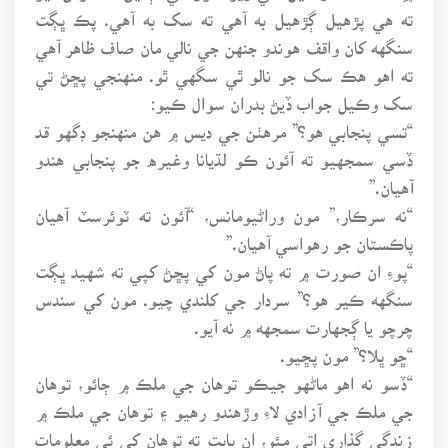
ته هي پڙهيل ڳڙهيل به آهي ته سک به آهي. پڪ ڀڳت
سنگهه کان واقف هوندو جنهن جي نالي مان صاف ظاهر آهي
ته اهو هڪ سک جو نالو ٿي سگهي ٿو. منهنجي پڇڻ تي
سک وڪيل جواب ڏيڻ بدران سوال ڪيو:
“تسي پنجابي هو؟” مرهٺن جي ديس ۾ هن منهنجو ڊگهو قد
ڏسي سمجهيو ته آئون ڪو لڌيانا وغيره جو پنجابي هندو
آهيان.”
“نه سرڪار،” مون وراڻيومانس، “آئون ته ٽوئرسٽ آهيان
پاڪستان جو رهواسي آهيان.”
“پوءِ ان صورت ۾ ته پاڻ مون کي پڇڻ کپي ته شهيد ڀڳت
سنگهه ڪير هو؟” سردار جي کلندي چيو. مون کي سندس
چرچو يا ڳجهارت سمجهه ۾ نه آيو.
“ڇو ڀلا؟” مون پڇيو.
“ڏسو نه اهو ماڻهو جيڪو توهان جي ملڪ ۾ ڄائو، توهان
جي ملڪ جي آزادي لاءِ وڙهندو رهيو ۽ توهان جي ملڪ ۾
زندگي گذاري اتي مئو، ان بابت ته توهان کي ئي معلومات