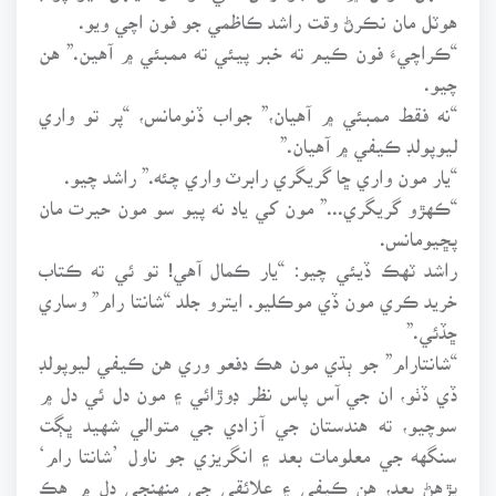
هوٽل مان نڪرڻ وقت راشد ڪاظمي جو فون اچي ويو.
“ڪراچيءَ فون ڪيم ته خبر پيئي ته ممبئي ۾ آهين.” هن
چيو.
“نه فقط ممبئي ۾ آهيان،” جواب ڏنومانس، “پر تو واري
ليوپولڊ ڪيفي ۾ آهيان.”
“يار مون واري ڇا گريگري رابرٽ واري چئه.” راشد چيو.
“ڪهڙو گريگري...” مون کي ياد نه پيو سو مون حيرت مان
پڇيومانس.
راشد ٽهڪ ڏيئي چيو: “يار ڪمال آهي! تو ئي ته ڪتاب
خريد ڪري مون ڏي موڪليو. ايترو جلد “شانتا رام” وساري
ڇڏئي.”
“شانتارام” جو ٻڌي مون هڪ دفعو وري هن ڪيفي ليوپولڊ
ڏي ڏٺو، ان جي آس پاس نظر ڊوڙائي ۽ مون دل ئي دل ۾
سوچيو، ته هندستان جي آزادي جي متوالي شهيد ڀڳت
سنگهه جي معلومات بعد ۽ انگريزي جو ناول ’شانتا رام‘
پڙهڻ بعد، هن ڪيفي ۽ علائقي جي منهنجي دل ۾ هڪ