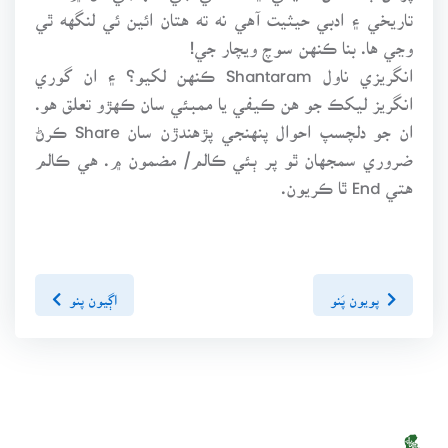
تاريخي ۽ ادبي حيثيت آهي نه ته هتان ائين ئي لنگهه ٿي
وڃي ها. بنا ڪنهن سوچ ويچار جي!
انگريزي ناول Shantaram ڪنهن لکيو؟ ۽ ان گوري
انگريز ليکڪ جو هن ڪيفي يا ممبئي سان ڪهڙو تعلق هو.
ان جو دلچسپ احوال پنهنجي پڙهندڙن سان Share ڪرڻ
ضروري سمجهان ٿو پر ٻئي ڪالم/ مضمون ۾. هي ڪالم
هتي End ٿا ڪريون.
پويون پَنو
اڳيون پنو