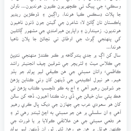
وسڪيءَ جي پيگ تي ڪچهريون ڪيون هونديون... ناولن
جا پلاٽ ڊسڪس ڪيا هوندا، راڳين ۽ ڌوڪڙين ريڊيو
پاڪستان تان ڳائڻ لاءِ شاعرن جي گيتن جون ڌنون ٺاهيون
هونديون، زميندارن ۽ واپارين هيرامنڊي جي مشهور ڳائڻين
کي پنهنجي ڳوٺ جي اوطاق تي نچائڻ جا پلان ٺاهيا
هوندا...
سال کن اڳ ۾ جدي بندرگاهه ۾ ڪم ڪندڙ منهنجي ننڍپڻ
جي ڪلاس ميٽ ۽ لٽريچر جي شوقين چيف انجنيئر راشد
ڪاظميءَ واتان ممبئي جي هن ڪيفي ليو پولڊ جو ٻڌو
هيم. هو نيول اڪيڊمي جي ڏينهن کان وٺي ڪتابن پڙهڻ
جو شوقين رهيو آهي ۽ اڄ به ڪو دلچسپ ڪتاب پڙهڻ تي
هڪ ٻئي سان خيالن جي ڏي وٺ ڪندا آهيون. ڏهه کن سالن
کان هو سعودي عرب جي جهازن جي ديک ڀال ڪري رهيو
آهي ۽ ان سلسلي ۾ هن جو ممبئي به اچڻ ٿيندو رهي ٿو ۽
هر دفعي ممبئي جي هن علائقي ڪولابا ۾ يا فورٽ جي
ڪنهن هوٽل ۾ هن جو رهڻ ٿئي ٿو. ان ڏينهن ليو پولڊ