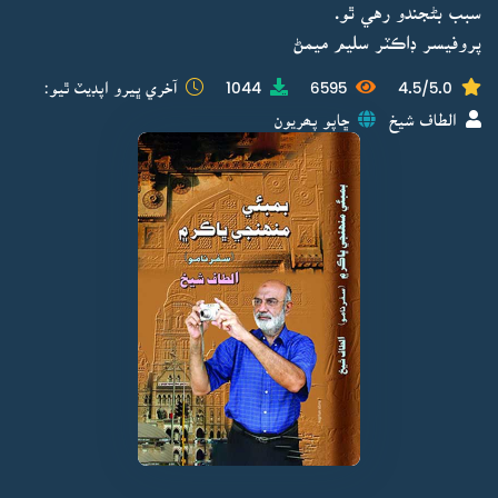
سبب بڻجندو رهي ٿو.
پروفيسر ڊاڪٽر سليم ميمڻ
4.5/5.0
6595
1044
آخري ڀيرو اپڊيٽ ٿيو:
الطاف شيخ
ڇاپو پھريون