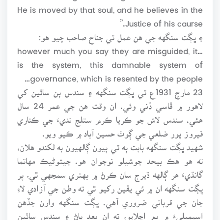
He is moved by that soul, and he believes in the
Justice of his caurse.”
۽ ڀڳت سنگهه جي هن عمل تي جناح صاحب چيو هو:
…however much you say they are misguided, it
is the system, this damnable system of
governance, which is resented by the people…
23 مارچ 1931ع تي ڀڳت سنگهه ۽ سندس ٻن ساٿين کي
لاهور ۾ ڦاسي ڏني وئي. ان وقت هن جي عمر 24 سال
هئي. سندس لاش جو ڪريا ڪرم ستلج نديءَ جي ڪناري
فيروز پور ضلعي جي ڳوٺ حسين آباد ۾ ڪيو ويو.
شهيد ڀڳت سنگهه بابت ٻه ٽي ٻيون ڳالهيون به لکندو هلان،
ته هو هڪ بيحد جوشيلو نوجوان هو. جيتوڻيڪ مهاتما
گانڌيءَ هر ڳالهه ڌيرج سان ڪرڻ ۾ بهتري سمجهي ٿي، پر
ڀڳت سنگهه ان ۾ ئي يقين رکيو ٿي ته وطن جي آزادي لاءِ
جان جي قرباني ضروري آهي. ڀڳت سنگهه وارن جڏهن
اسيمبليءَ ۾ بم اڇلايو، ته ان بعد پاڻ ۽ سندس ساٿين