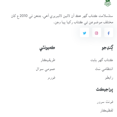
سنڌسلامت ڪتاب گهر ھڪ آن لائين لائبريري آھي، جنھن تي 2010ع کان
مختلف موضوعن تي ڪتاب رکيا پيا وڃن.
ڳنڍجو
ڪميونٽي
ڪتاب گهر بابت
طريقيڪار
انتظامي سَٿ
عمومي سوال
رابطو
فورم
پراجيڪٽ
فونٽ سرور
لفظيڪار