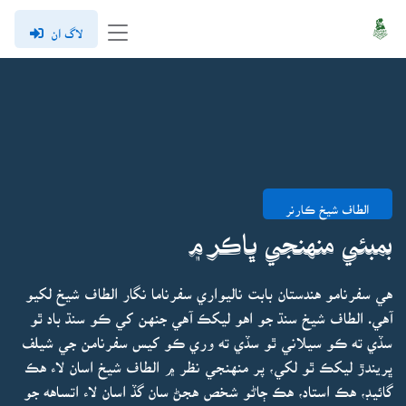
لاگ ان
الطاف شيخ ڪارنر
بمبئي منهنجي ڀاڪر ۾
هي سفرنامو هندستان بابت ناليواري سفرناما نگار الطاف شيخ لکيو
آهي. الطاف شيخ سنڌ جو اهو ليکڪ آهي جنهن کي ڪو سنڌ باد ٿو
سڏي ته ڪو سيلاني ٿو سڏي ته وري ڪو کيس سفرنامن جي شيلف
ڀريندڙ ليکڪ ٿو لکي، پر منهنجي نظر ۾ الطاف شيخ اسان لاء هڪ
گائيڊ، هڪ استاد، هڪ ڄاڻو شخص هجڻ سان گڏ اسان لاء اتساهه جو