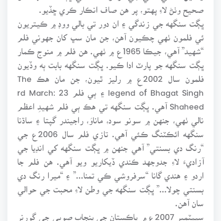
صحيح وٺڻ لاءِ پهتو، پر هن صاف انڪار ڪري ڇڏيو.
ڀڳت سنگهه جي زندگي ۽ ان دور تي بالي ووڊ ۾ ڪيتريون
ئي فلمون ٺهي چڪيون آهن، جن مان سڀ کان جهوني فلم
“شهيد” آهي، جيڪا 1965ع ۾ ٺهي. هن فلم ۾ منوج ڪمار
ڀڳت سنگهه جو پارٽ ادا ڪيو. ڀڳت سنگهه بابت ٻه وڏيون
فلمون سال 2002ع ۾ رليز ٿيون، جن مان هڪ The
legend of Bhagat Singh ۽ ٻي فلم 23 rd March:
Shaheed آهي. ڀڳت سنگهه تي هڪ ٻي فلم شهيدِ اعظم
نالي ٺهي، جنهن ۾ سونو سود، ماناوَ، راجيندر گپتا ۽ ساڌنا
سنگهه ائڪٽنگ ڪئي آهي. تازي فلم سال 2006ع جي
“رنگ دي بسنتي” آهي جنهن ۾ ڀڳت سنگهه کي انڊيا جي
آزاديءَ لاءِ جدوجهد ڪندي ڏيکاريو ويو آهي. هن فلم جا
اردو ۽ هندي گانا “سرفروشي ڪي تمنا...” ۽ “ميرا رنگ دي
بسنتي چولا...” ڀڳت سنگهه جي وطن لاءِ محبت جي حوالي
سان آهن.
سيپٽمبر 2007ع ۾ پاڪستان جي پنجاب صوبي جي گورنر