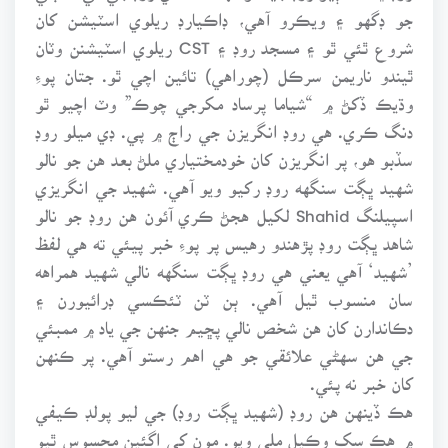
جو ڊگهو ۽ ويڪرو آهي، ڊاڪيارڊ ريلوي اسٽيشن کان
شروع ٿئي ٿو ۽ مسجد روڊ ۽ CST ريلوي اسٽيشنن وٽان
ٿيندو ناريمن سرڪل (چوراهي) تائين اچي ٿو. جتان پوءِ
وڌيڪ ڏکڻ ۾ “شياما پرساد مکرجي چوڪ” وٽ اچيو ٿو
دنگ ڪري. هي روڊ انگريزن جي راڄ ۾ پي. ڊي ميلو روڊ
سڏبو هو، پر انگريزن کان خودمختياري ملڻ بعد هن جو نالو
شهيد ڀڳت سنگهه روڊ رکيو ويو آهي. شهيد جي انگريزي
اسپيلنگ Shahid لکيل هجڻ ڪري آئون هن روڊ جو نالو
شاهد ڀڳت روڊ پڙهندو رهيس پر پوءِ خبر پيئي ته هي لفظ
’شهيد‘ آهي يعني هي روڊ ڀڳت سنگهه نالي شهيد همراهه
سان منسوب ٿيل آهي. ٻن ٽن ٽئڪسي ڊرائيورن ۽
دڪاندارن کان هن شخص نالي پڇيم جنهن جي ياد ۾ ممبئي
جي هن سهڻي علائقي جو هي اهم رستو آهي. پر ڪنهن
کان خبر نه پئي.
هڪ ڏينهن هن روڊ (شهيد ڀڳت روڊ) جي ليو پولڊ ڪيفي
۾ هڪ سک وڪيل ملي ويو. مون کي اڳئين محسوس ٿيو