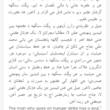
هن ۾ ڪوبه جاني يا مالي نقصان نه ٿيو. ڀڳت سنگهه
گرفتار ڪيو ويو ۽ مٿس قتل جي الزام ۾ لاهور هاءِ ڪورٽ
۾ ڪيس هليو.
جيل ۾ نظربندي وارن ڏينهن ۾ ڀڳت سنگهه ۽ ڪجهه ٻين
قيدين پنهنجي حقن لاءِ مطالبا مڃرائڻ لاءِ بک هڙتال ڪئي.
هتي هڪ اهم ۽ دلچسپ ڳالهه پاڪستان جي باني محمد
علي جناح جي لکڻ ٿو چاهيان، ته هو هڪ سياستدان جي
حيثيت ۾ ان سينٽرل ليجسليٽو اسيمبليءَ ۾ موجود هو،
جنهن جي ورانڊي ۾ ڀڳت سنگهه ۽ سندس ساٿيءَ بم ڦاڙي
انگريزن خلاف نعرا هنيا هئا. پر هڪ وڪيل ۽ سٺي انسان
جي حيثيت ۾ هن ڀڳت سنگهه ۽ ٻين قيدين سان پنهنجي
همدرديءَ جي اظهار کي ڪنهن به صورت ۾ لڪائڻ نه
چاهيو. لاهور جيل جي هنن قيدين جن بک هڙتال ڪئي انهن
لاءِ جناح صاحب جا رمارڪس اڄ به تاريخ جو حصو آهن،
جيڪي هن ريت آهن:
“The man who goes on hunger strike has a soul.