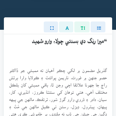
“ميرا رنگ دي بسنتي چولا، وارو شهيد
گذريل مضمون ۾ لکي چڪو آهيان ته ممبئي جو ڏاکڻو
حصو جنهن ۾ فورٽ، ناريمن پوائنٽ ۽ ڪولابا وارا برٽش
راڄ جا جهونا علائقا اچي وڃن ٿا، باقي ممبئي کان بلڪل
مختلف آهي. هتي توهان کي سئنٽا ڪروز، انڌيري، کار،
سيان، دادر ۽ ڌروي وارو گوڙ شور، ٽرئفڪ، ماڻهن جي پيهه
پيهان، پيٽرول، ڊيزل، رستن تي ڪيل ماڻهن جي مُٽَ ۽
ڍڳين جي ڇيڻن جي ڌپ نه ملندي، پر خاموشي ڪري هتي