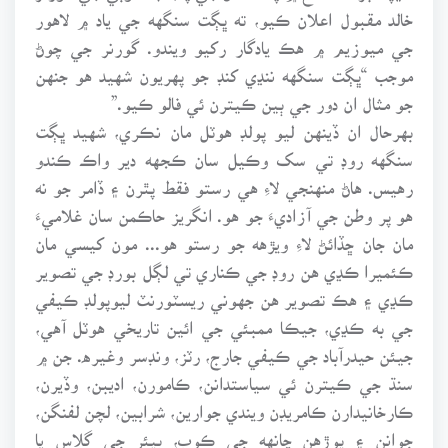
خالد مقبول اعلان ڪيو، ته ڀڳت سنگهه جي ياد ۾ لاهور
جي ميوزيم ۾ هڪ يادگار رکيو ويندو. گورنر جي چوڻ
موجب “ڀڳت سنگهه ننڍي کنڊ جو پهريون شهيد هو جنهن
جو مثال ان دور جي ٻين ڪيترن ئي فالو ڪيو.”
بهرحال ان ڏينهن ليو پولڊ هوٽل مان نڪري، شهيد ڀڳت
سنگهه روڊ تي سک وڪيل سان ڪجهه دير واڪ ڪندو
رهيس. هاڻ منهنجي لاءِ هي رستو فقط پٿرن ۽ ڏامر جو نه
هو پر وطن جي آزاديءَ جو هو. انگريز حاڪمن سان غلاميءَ
مان جان ڇڏائڻ لاءِ ويڙهه جو رستو هو... مون کيسي مان
ڪئميرا ڪڍي هن روڊ جي ڪناري تي لڳل بورڊ جي تصوير
ڪڍي ۽ هڪ تصوير هن جهوني ريسٽورنٽ ليوپولڊ ڪيفي
جي به ڪڍي، جيڪا ممبئي جي ائين تاريخي هوٽل آهي،
جيئن حيدرآباد جي ڪيفي جارج، رٽز، ونڊسر وغيره. جن ۾
سنڌ جي ڪيترن ئي سياستدانن، ڪامورن، اديبن، وڏيرن،
ڪارخانيدارن ڪامريڊن ويندي جوارين، شرابين، لچن لفنگن،
جوانن ۽ پوڙهن چانهه جي ڪوپ، بيئر جي گلاس يا