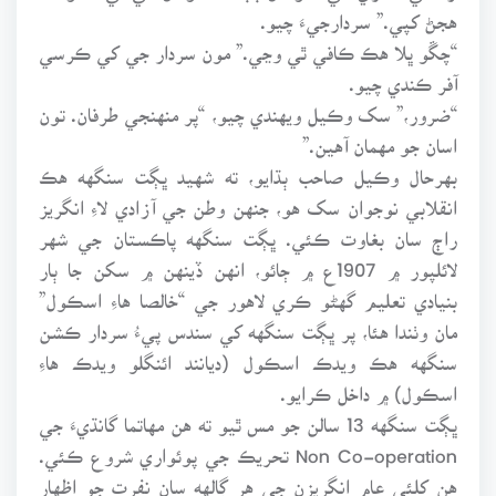
هجڻ کپي.” سردارجيءَ چيو.
“چڱو ڀلا هڪ ڪافي ٿي وڃي.” مون سردار جي کي ڪرسي
آفر ڪندي چيو.
“ضرور،” سک وڪيل ويهندي چيو، “پر منهنجي طرفان. تون
اسان جو مهمان آهين.”
بهرحال وڪيل صاحب ٻڌايو، ته شهيد ڀڳت سنگهه هڪ
انقلابي نوجوان سک هو، جنهن وطن جي آزادي لاءِ انگريز
راڄ سان بغاوت ڪئي. ڀڳت سنگهه پاڪستان جي شهر
لائلپور ۾ 1907ع ۾ ڄائو، انهن ڏينهن ۾ سکن جا ٻار
بنيادي تعليم گهڻو ڪري لاهور جي “خالصا هاءِ اسڪول”
مان وٺندا هئا، پر ڀڳت سنگهه کي سندس پيءُ سردار ڪشن
سنگهه هڪ ويدڪ اسڪول (ديانند ائنگلو ويدڪ هاءِ
اسڪول) ۾ داخل ڪرايو.
ڀڳت سنگهه 13 سالن جو مس ٿيو ته هن مهاتما گانڌيءَ جي
Non Co-operation تحريڪ جي پوئواري شروع ڪئي.
هن کلئي عام انگريزن جي هر ڳالهه سان نفرت جو اظهار