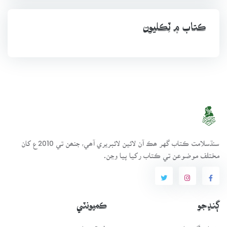
ڪتاب ۾ ٽِڪليون
سنڌسلامت ڪتاب گهر ھڪ آن لائين لائبريري آھي، جنھن تي 2010ع کان
مختلف موضوعن تي ڪتاب رکيا پيا وڃن.
ڳنڍجو
ڪميونٽي
ڪتاب گهر بابت
طريقيڪار