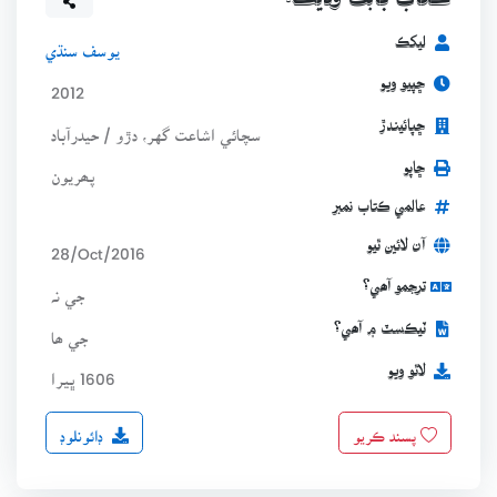
ڪتاب بابت وڌيڪ:
ليکڪ
يوسف سنڌي
ڇپيو ويو
2012
ڇپائيندڙ
سچائي اشاعت گهر، دڙو / حيدرآباد
ڇاپو
پھريون
عالمي ڪتاب نمبر
آن لائين ٿيو
28/Oct/2016
ترجمو آھي؟
جي نہ
ٽيڪسٽ ۾ آھي؟
جي ھا
لاٿو ويو
1606 ڀيرا
ڊائونلوڊ
پسند ڪريو