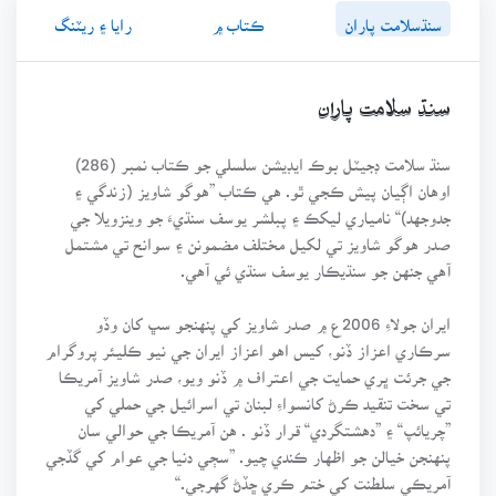
سنڌسلامت پاران
ڪتاب ۾
رايا ۽ ريٽنگ
سنڌ سلامت پاران
سنڌ سلامت ڊجيٽل بوڪ ايڊيشن سلسلي جو ڪتاب نمبر (286)
اوهان اڳيان پيش ڪجي ٿو. هي ڪتاب ”هوگو شاويز (زندگي ۽
جدوجهد)“ نامياري ليکڪ ۽ پبلشر يوسف سنڌيءَ جو وينزويلا جي
صدر هوگو شاويز تي لکيل مختلف مضمونن ۽ سوانح تي مشتمل
آهي جنهن جو سنڌيڪار يوسف سنڌي ئي آهي.
ايران جولاءِ 2006ع ۾ صدر شاويز کي پنهنجو سڀ کان وڏو
سرڪاري اعزاز ڏنو، کيس اهو اعزاز ايران جي نيو ڪليئر پروگرام
جي جرئت ڀري حمايت جي اعتراف ۾ ڏنو ويو، صدر شاويز آمريڪا
تي سخت تنقيد ڪرڻ کانسواءِ لبنان تي اسرائيل جي حملي کي
”چريائپ“ ۽ ”دهشتگردي“ قرار ڏنو . هن آمريڪا جي حوالي سان
پنهنجن خيالن جو اظهار ڪندي چيو. ”سڄي دنيا جي عوام کي گڏجي
آمريڪي سلطنت کي ختم ڪري ڇڏڻ گهرجي.“