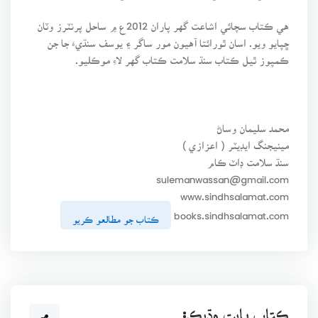
هي ڪتاب سچائي اشاعت گهر پاران 2012ع ۾ ساحل پرنٽرز وٽان
ڇپايو ويو. اسان ٿورائتا آهيون مور ساگر ۽ يوسف سنڌيءَ جا جن
ڪمپوز ٿيل ڪتاب سنڌ سلامت ڪتاب گهر لاءِ موڪليو.
محمد سليمان وساڻ
مينيجنگ ايڊيٽر ( اعزازي )
سنڌ سلامت ڊاٽ ڪام
sulemanwassan@gmail.com
www.sindhsalamat.com
books.sindhsalamat.com
ڪتاب جو مطالعو ڪريو