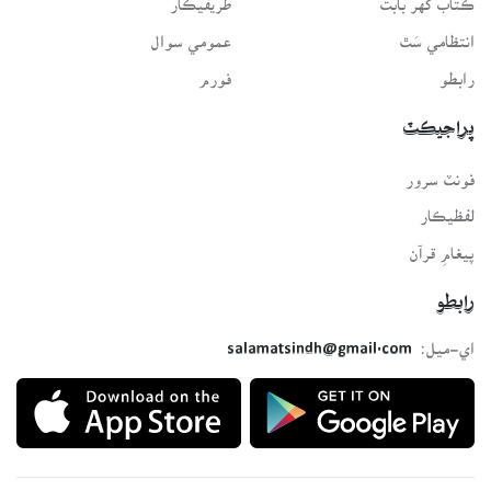
انتظامي سَٿ
عمومي سوال
رابطو
فورم
پراجيڪٽ
فونٽ سرور
لفظيڪار
پيغامِ قرآن
رابطو
اي-ميل:
salamatsindh@gmail.com