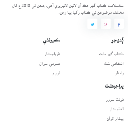
سنڌسلامت ڪتاب گهر ھڪ آن لائين لائبريري آھي، جنھن تي 2010ع کان
مختلف موضوعن تي ڪتاب رکيا پيا وڃن.
ڳنڍجو
ڪميونٽي
ڪتاب گهر بابت
طريقيڪار
انتظامي سَٿ
عمومي سوال
رابطو
فورم
پراجيڪٽ
فونٽ سرور
لفظيڪار
پيغامِ قرآن