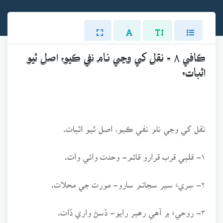
ڪافي ۸ - نقل کي وڃي نام نفي ڪيو، اصل ٿيو
اثبات.
نقل کي وڃي نام نفي ڪيو، اصل ٿيو اثبات.
۱- قلبي قرب قرارو قائم- وحدت وائي وات.
۲- سِريءَ سير سڃاتم سارو- مورت جي محلات.
۳- روحيءَ ۾ آھي رھبر رايو- ڏسڻ واري ڏات.