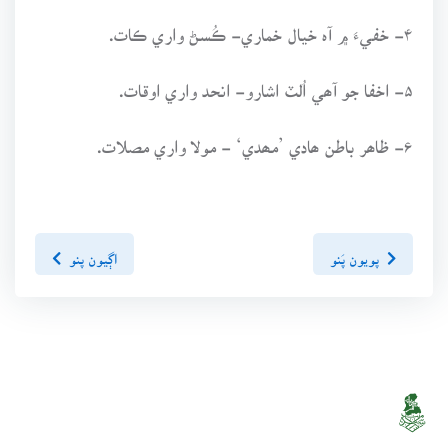
۴- خفيءَ ۾ آہ خيال خماري- ڪُسڻ واري ڪات.
۵- اخفا جو آھي اُلٽ اشارو- انحد واري اوقات.
۶- ظاھر باطن ھادي ’مھدي‘ - مولا واري مصلات.
پويون پَنو
اڳيون پنو