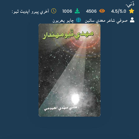
ڏني.
4.5/5.0
4506
1006
آخري ڀيرو اپڊيٽ ٿيو:
صوفي شاعر مھدي سائين
ڇاپو پھريون