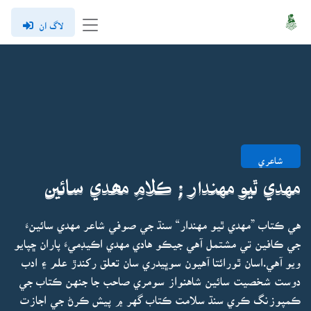
لاگ ان
شاعري
مهدي ٿيو مهندار ; ڪلامِ مھدي سائين
هي ڪتاب ”مهدي ٿيو مهندار“ سنڌ جي صوفي شاعر مهدي سائينءَ
جي ڪافين تي مشتمل آهي جيڪو هادي مهدي اڪيڊميءَ پاران ڇپايو
ويو آهي.اسان ٿورائتا آهيون سوڀيدري سان تعلق رکندڙ علم ۽ ادب
دوست شخصيت سائين شاهنواز سومري صاحب جا جنهن ڪتاب جي
ڪمپوزنگ ڪري سنڌ سلامت ڪتاب گهر ۾ پيش ڪرڻ جي اجازت