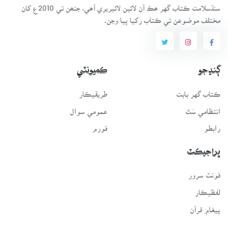
سنڌسلامت ڪتاب گهر ھڪ آن لائين لائبريري آھي، جنھن تي 2010ع کان
مختلف موضوعن تي ڪتاب رکيا پيا وڃن.
ڳنڍجو
ڪميونٽي
ڪتاب گهر بابت
طريقيڪار
انتظامي سَٿ
عمومي سوال
رابطو
فورم
پراجيڪٽ
فونٽ سرور
لفظيڪار
پيغامِ قرآن