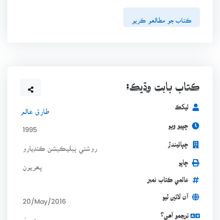
ڪتاب جو مطالعو ڪريو
ڪتاب بابت وڌيڪ:
ليکڪ
طارق عالم
ڇپيو ويو
1995
ڇپائيندڙ
روشني پبليڪيشن ڪنڊيارو
ڇاپو
پھريون
عالمي ڪتاب نمبر
آن لائين ٿيو
20/May/2016
ترجمو آھي؟
جي نہ