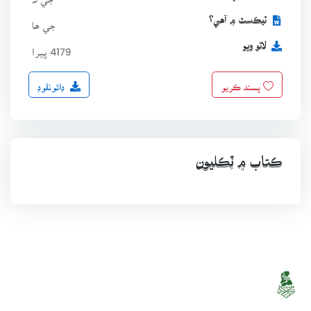
ٽيڪسٽ ۾ آھي؟
جي ھا
لاٿو ويو
4179 ڀيرا
ڊائونلوڊ
پسند ڪريو
ڪتاب ۾ ٽِڪليون