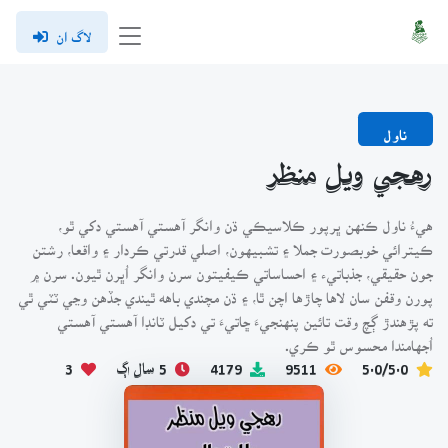
لاگ ان
ناول
رهجي ويل منظر
هيءُ ناول ڪنهن ڀرپور ڪلاسيڪي ڌن وانگر آهستي آهستي دکي ٿو،
ڪيترائي خوبصورت جملا ۽ تشبيهون، اصلي قدرتي ڪردار ۽ واقعا، رشتن
جون حقيقي، جذباتيء ۽ احساساتي ڪيفيتون سرن وانگر اُڀرن ٿيون. سرن ۾
پورن وقفن سان لاها چاڙها اچن ٿا، ۽ ڌن مچندي باهه ٿيندي جڏهن وڃي ٽٽي ٿي
ته پڙهندڙ ڳچ وقت تائين پنهنجيءَ ڇاتيءَ تي دکيل ٽانڊا آهستي آهستي
اُجهامندا محسوس ٿو ڪري.
5.0/5.0
9511
4179
5 سال اڳ
3