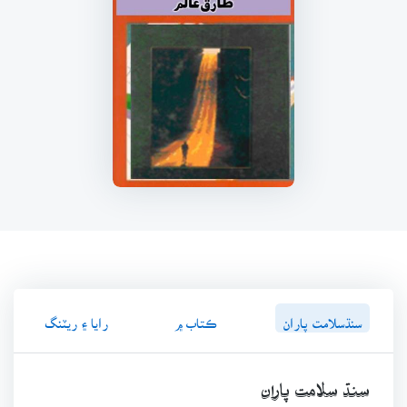
سنڌسلامت پاران
ڪتاب ۾
رايا ۽ ريٽنگ
سنڌ سلامت پاران