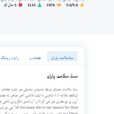
5.0/5.0
3976
2133
5 سال اڳ
سنڌسلامت پاران
ڪتاب ۾
رايا ۽ ريٽنگ
سنڌ سلامت پاران
سنڌ سلامت ڊجيٽل بوڪ ايڊيشن سلسلي جو نئون ڪتاب ”
ليکڪ علامه آءِ آءِ قاضي ۽ ايلسا قاضي آهن جڏهن ته ڪ
God] هڪ اهڙو وڻندڙ ڪتاب آهي، جنهن ۾ موجود گهرو 