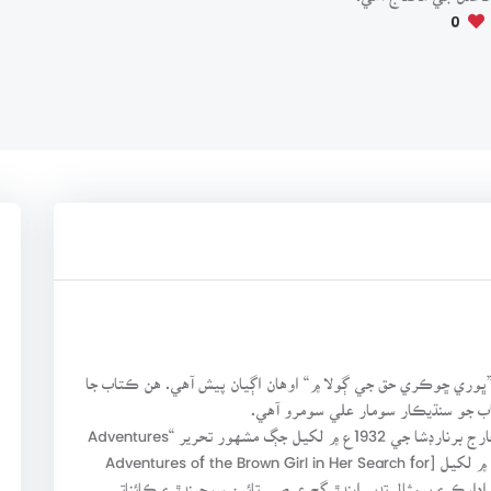
0
ڀوري ڇوڪري حق جي ڳولا ۾“ اوهان اڳيان پيش آهي. هن ڪتاب جا
تاب جو سنڌيڪار سومار علي سومرو آهي.
”ڀوري ڇوڪري حق جي ڳولا ۾“ دراصل انگريزي ڏاهي جارج برنارڊشا جي 1932ع ۾ لکيل جڳ مشهور تحرير “Adventures
of the black Girl in her Search for God” جي جواب ۾ لکيل [Adventures of the Brown Girl in Her Search for
ادارڪ ۽ بيمثال تدبر ايندڙ ڳچ عرصي تائين سوچيندڙ ۽ ڪائناتي