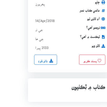
ڇاپو
پھريون
عالمي ڪتاب نمبر
آن لائين ٿيو
14/Apr/2018
ترجمو آھي؟
جي نہ
ٽيڪسٽ ۾ آھي؟
جي ھا
لاٿو ويو
2133 ڀيرا
ڊائونلوڊ
پسند ڪريو
ڪتاب ۾ ٽِڪليون