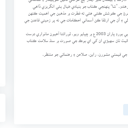
ندو. ”شا“ پنهنجي ڪتاب جو بنيادي خيال ٻئي انگريزي ڏاهي
ت ڪرڻ جي ڪوشش ڪئي هئي ته فطرت ۾ مذهبن جي اهميت ڪنهن
ي ۽ اُن جي ارتقا ڪن آسماني احڪامات جي نه پر زميني قاعدن جي
هي ڪتاب 1986ع ۾ ڇپيو جڏهن ته ٻيو ايڊيشن سنڌي ادبي بورڊ پاران 2003ع ۾ ڇپايو ويو. ٿورائتا آهيون مانواري دوست
سائيٽ تان سهيڙي ان کي اي بوڪ جي صورت ۾ سنڌ سلامت ڪتاب
 جي قيمتي مشورن، راين، صلاحن ۽ رهنمائي جو منتظر.