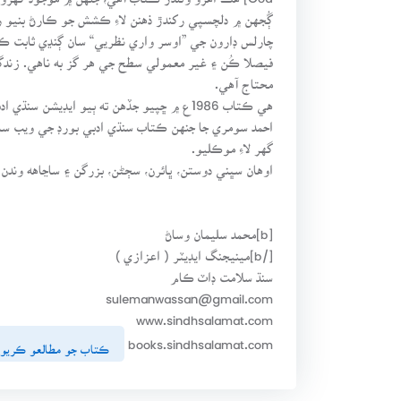
ڳُجهن ۾ دلچسپي رکندڙ ذهنن لاءِ ڪشش جو ڪارڻ بنيو ره
چارلس ڊارون جي ”اوسر واري نظريي“ سان ڳنڍي ثاب
فيصلا ڪُن ۽ غير معمولي سطح جي هر گز به ناهي. زندگ
محتاج آهي.
احمد سومري جا جنهن ڪتاب سنڌي ادبي بورڊ جي ويب 
گهر لاءِ موڪليو.
اوهان سڀني دوستن، ڀائرن، سڄڻن، بزرگن ۽ ساڃاهه وندن
[b]محمد سليمان وساڻ
[/b]مينيجنگ ايڊيٽر ( اعزازي )
سنڌ سلامت ڊاٽ ڪام
sulemanwassan@gmail.com
www.sindhsalamat.com
books.sindhsalamat.com
ڪتاب جو مطالعو ڪريو