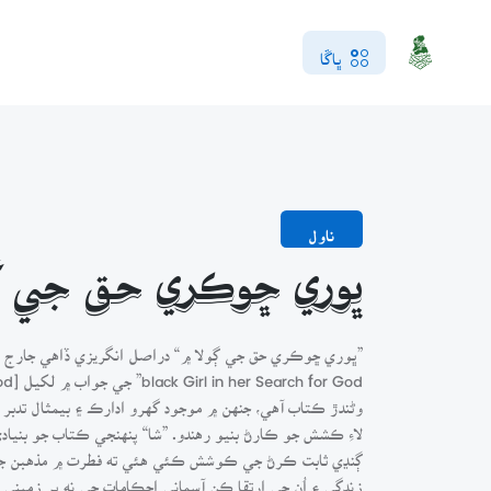
ڀاڱا
ناول
ڀوري ڇوڪري حق جي ڳو
وڻندڙ ڪتاب آهي، جنهن ۾ موجود گهرو ادارڪ ۽ بيمثال تدبر 
لاءِ ڪشش جو ڪارڻ بنيو رهندو. ”شا“ پنهنجي ڪتاب جو بنياد
ڳنڍي ثابت ڪرڻ جي ڪوشش ڪئي هئي ته فطرت ۾ مذهبن جي 
زندگي ۽ اُن جي ارتقا ڪن آسماني احڪامات جي نه پر زميني 