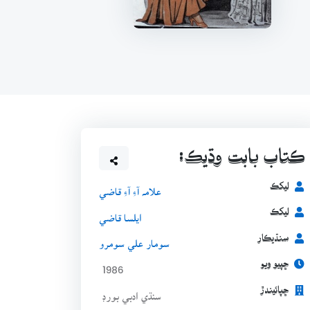
ڪتاب بابت وڌيڪ:
ليکڪ
علامہ آءِ آءِ قاضي
ليکڪ
ايلسا قاضي
سنڌيڪار
سومار علي سومرو
ڇپيو ويو
1986
ڇپائيندڙ
سنڌي ادبي بورڊ