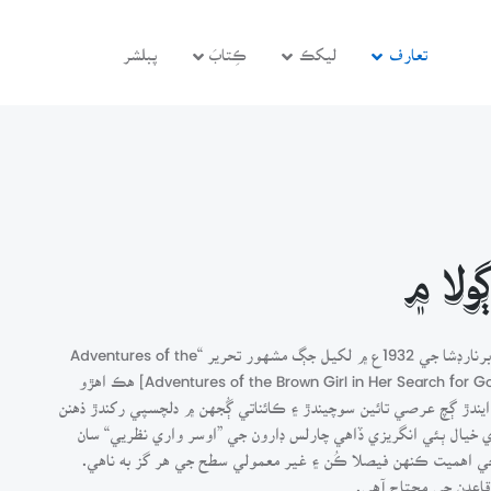
تعارف
ليکڪ
ڪِتابَ
پبلشر
لا ۾
”ڀوري ڇوڪري حق جي ڳولا ۾“ دراصل انگريزي ڏاهي جارج برنارڊشا جي 1932ع ۾ لکيل جڳ مشهور تحرير “Adventures of the
black Girl in her Search for God” جي جواب ۾ لکيل [Adventures of the Brown Girl in Her Search for God] هڪ اهڙو
ايندڙ ڳچ عرصي تائين سوچيندڙ ۽ ڪائناتي ڳُجهن ۾ دلچسپي رکندڙ ذهنن
ي خيال ٻئي انگريزي ڏاهي چارلس ڊارون جي ”اوسر واري نظريي“ سان
اهميت ڪنهن فيصلا ڪُن ۽ غير معمولي سطح جي هر گز به ناهي.
قاعدن جي محتاج آهي.