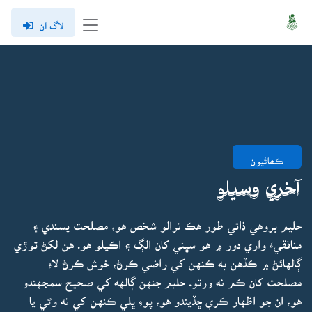
لاگ ان
ڪھاڻيون
آخري وسيلو
حليم بروهي ذاتي طور هڪ نرالو شخص هو، مصلحت پسندي ۽
منافقيءَ واري دور ۾ هو سڀني کان الڳ ۽ اڪيلو هو. هن لکڻ توڙي
ڳالهائڻ ۾ ڪڏهن به ڪنهن کي راضي ڪرڻ، خوش ڪرڻ لاءِ
مصلحت کان ڪم نه ورتو. حليم جنهن ڳالهه کي صحيح سمجهندو
هو، ان جو اظهار ڪري ڇڏيندو هو، پوءِ ڀلي ڪنهن کي نه وڻي يا