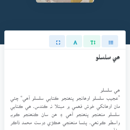
ھي سلسلو
ھي سلسلو
”عجيب سلسلو اوھانجو پنھنجو ڪتابي سلسلو آھي“ چئي
مان اوھانکي خوش فھمي ۾ مبتلا نہ ڪندس. ھي ڪتابي
سلسلو منھنجو پنھنجو آھي ۽ ھن سان ڪنھنجو ڪوبہ
واسطو ڪونھي. پئسا منھنجي ھڪڙي دوست محمد ذاڪر
جا آھن.