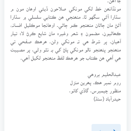
مونڏانھن خط لکي مونکي صلاحون ڏيئي اوھان مون م
سڌارا آڻي سگهو ٿا. منھنجي ھن ڪتابي سلسلي ۾ سڌارا
آڻڻ مان ڄاڻان منھنجو ڪم ڄاڻي. اوھانجا موڪليل افسانہ،
ڪھاڻيون، مضمون ۽ شعر وغيرہ مان شايع ڪرڻ لاءِ تيار
آھيان، پر شرط ھي تہ مونکي وڻن. ھرھڪ صفحي تي
منھنجو پنھنجو نالو مونکي پاڻ کي بہ نٿو وڻي، پر مصيبت
ھي اُھي ھن ڪتاب جو ھرھڪ لفظ منھنجو لکيل آھي.
عبدالحليم بروھي
روم نمبر ھڪ، پھرين منزل
منظور چيمبرس، گاڏي کاتو،
حيدرآباد (سنڌ)
پويون پَنو