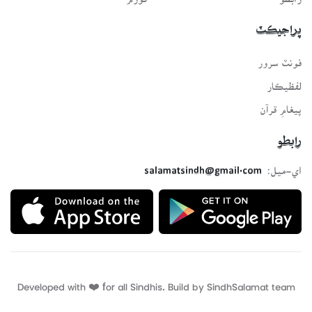
پراجيڪٽ
فونٽ سرور
لفظيڪار
پيغامِ قرآن
رابطو
اي-ميل:
salamatsindh@gmail.com
Developed with ❤️ for all Sindhis. Build by
SindhSalamat
team