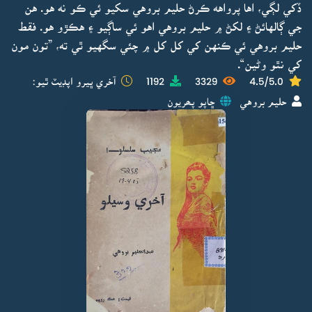
ڏکي لڳي، اها پرواهه ڪرڻ حليم بروهي سکيو ئي ڪو نه هو. هن
جي ڳالهائڻ ۽ لکڻ ۾ حليم بروهي اهو ئي ساڳيو ۽ هڪڙو هو. فقط
حليم بروهي ئي ڪنهن کي کل کل ۾ چئي سگهيو ٿي ته، ”تون مون
کي نٿو وڻين“.
4.5/5.0
3329
1192
آخري ڀيرو اپڊيٽ ٿيو:
حليم بروهي
ڇاپو پھريون