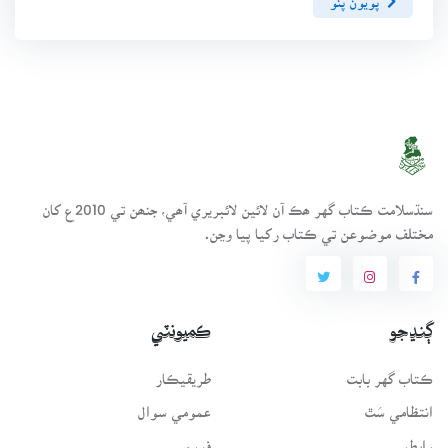
سنڌسلامت ڪتاب گهر ھڪ آن لائين لائبريري آھي، جنھن تي 2010ع کان
مختلف موضوعن تي ڪتاب رکيا پيا وڃن.
ڳنڍجو
ڪميونٽي
ڪتاب گهر بابت
طريقيڪار
انتظامي سَٿ
عمومي سوال
رابطو
فورم