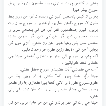
پھتي تہ کانئس ڇرڪ نڪري ويو. سامھون ڪروڌ ۾ ڀريل
سورج بيٺو ھيو!
پھرين تہ کيس پنھنجين اکين تي ويساھ نہ آيو، ھن وري پڪ
ڪرڻ لاء سورج ڏانھن نھاريو. اوندھ ۾ بہ سورج جون رت
ڀريون اکيون چمڪنديون نظر آيو. ھن کي پنھنجي سرير ۾
سياٽو محسوس ٿيڻ لڳو. ھن کي ائين لڳو، سوين ڪيڙا
سندس ماس پٽي رھيا ھجن. ھن رڙ ڪئي، ”اڙي مون کي
بچايو.“ ھن کي وڌيڪ رڙين ڪرڻ جو وجھ نہ مليو.
اک ڇنڀ ۾ سورج اٿي بيٺو ۽ ڪھاڙي گھمائي جيڻا جي
ڪنڌ ۾ ٺڪا ڪرايائين..
”وٺ ھي ڪميڻي“ ڏند ڪٽيندي سورج ھڪل ڪئي.
جيڻا رڳو ھڪ ڀيرو ”آھ“ ڪئي ۽ ڌو وڃي پٽ تي
ڪري.سورج ڪروڌ ۾ الائي گھڻا ڀيرا ڪھاڙي جا وار ڪندو
رھيو. سھڻي جيڻا، سندس پيرن ۾ رت سان ٽمٽار ٿي پئي
ھئي.
جيڻا جي رت تي نظر پوندي ئي ھن جو ھانءُ ٺريو. ھن تان