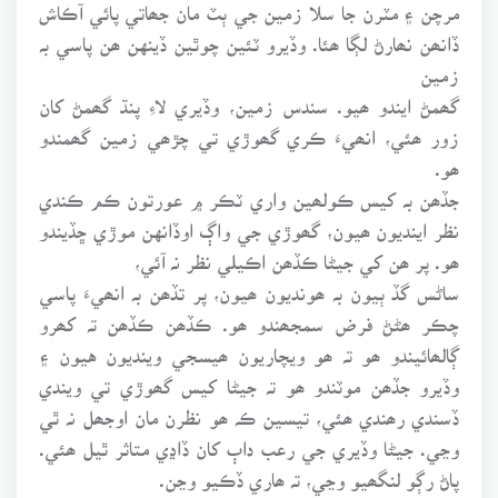
مرچن ۽ مٽرن جا سلا زمين جي ٻٽ مان جھاتي پائي آڪاش
ڏانھن نھارڻ لڳا ھئا. وڏيرو ٽئين چوٿين ڏينهن ھن پاسي بہ
زمين
گھمڻ ايندو ھيو. سندس زمين، وڏيري لاءِ پنڌ گھمڻ کان
زور ھئي، انھيءَ ڪري گھوڙي تي چڙھي زمين گھمندو
ھو.
جڏھن بہ کيس ڪولھين واري ٽڪر ۾ عورتون ڪم ڪندي
نظر اينديون ھيون، گھوڙي جي واڳ اوڏانهن موڙي ڇڏيندو
ھو. پر ھن کي جيڻا ڪڏھن اڪيلي نظر نہ آئي،
ساڻس گڏ ٻيون بہ ھونديون ھيون، پر تڏھن بہ انھيءَ پاسي
چڪر ھڻڻ فرض سمجھندو ھو. ڪڏھن ڪڏھن تہ کھرو
ڳالھائيندو ھو تہ ھو ويچاريون ھيسجي وينديون هيون ۽
وڏيرو جڏھن موٽندو ھو تہ جيڻا کيس گھوڙي تي ويندي
ڏسندي رھندي ھئي، تيسين ڪہ ھو نظرن مان اوجھل نہ ٿي
وڃي. جيڻا وڏيري جي رعب داٻ کان ڏاڍي متاثر ٿيل ھئي.
پاڻ رڳو لنگھيو وڃي، تہ ھاري ڏڪيو وڃن.