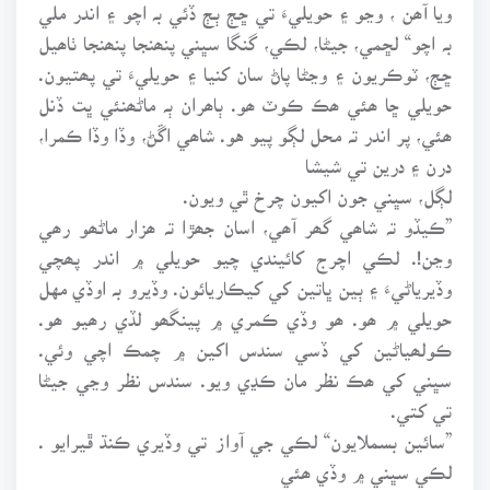
ويا آھن ، وڃو ۽ حويليءَ تي ڇڄ ٻڄ ڏئي بہ اچو ۽ اندر ملي
بہ اچو“ لڇمي، جيڻا، لڪي، گنگا سڀني پنھنجا پنھنجا ٺاھيل
ڇڄ، ٽوڪريون ۽ وڃڻا پاڻ سان کنيا ۽ حويليءَ تي پھتيون.
حويلي ڇا ھئي ھڪ ڪوٽ ھو. ٻاھران ٻہ ماڻھنئي ڀت ڏنل
ھئي، پر اندر تہ محل لڳو پيو هو. شاھي اڱڻ، وڏا وڏا ڪمرا،
درن ۽ درين تي شيشا
لڳل، سڀني جون اکيون چرخ ٿي ويون.
”ڪيڏو تہ شاھي گھر آھي، اسان جھڙا تہ ھزار ماڻھو رھي
وڃن!. لڪي اچرج کائيندي چيو حويلي ۾ اندر پھچي
وڏيرياڻيءَ ۽ ٻين ڀاتين کي کيڪاريائون. وڏيرو بہ اوڏي مهل
حويلي ۾ ھو. ھو وڏي ڪمري ۾ پينگھو لڏي رھيو ھو.
ڪولھياڻين کي ڏسي سندس اکين ۾ چمڪ اچي وئي.
سڀني کي ھڪ نظر مان ڪڍي ويو. سندس نظر وڃي جيڻا
تي کتي.
”سائين بسملايون“ لڪي جي آواز تي وڏيري ڪنڌ ڦيرايو .
لڪي سڀني ۾ وڏي ھئي