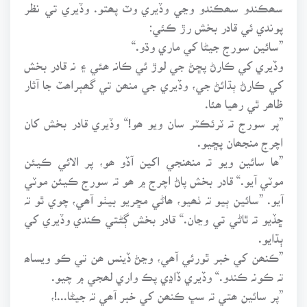
سھڪندو سھڪندو وڃي وڏيري وٽ پھتو. وڏيري تي نظر
پوندي ئي قادر بخش رڙ ڪئي:
”سائين سورج جيڻا کي ماري وڌو.“
وڏيري کي ڪارڻ پڇڻ جي لوڙ ئي ڪانہ ھئي ۽ نہ قادر بخش
کي ڪارڻ ٻڌائڻ جي، وڏيري جي منھن تي گھٻراھٽ جا آثار
ظاھر ٿي رھيا ھئا.
”پر سورج تہ ٽرئڪٽر سان ويو ھو!“ وڏيري قادر بخش کان
اچرج منجھان پڇيو.
”ھا سائين ويو تہ منھنجي اکين آڏو ھو، پر الائي ڪيئن
موٽي آيو.“ قادر بخش پاڻ اچرج ۾ ھو تہ سورج ڪيئن موٽي
آيو. ”سائين ٻيو تہ ٺھيو، ھاڻي مڇريو بيٺو آھي، چوي ٿو تہ
ڇڏيو تہ ٿاڻي تي وڃان.“ قادر بخش ڳڻتي ڪندي وڏيري کي
ٻڌايو.
”ڪنھن کي خبر ٿورئي آھي، وڃڻ ڏينس ھن تي ڪو ويساھ
تہ ڪونہ ڪندو.“ وڏيري ڏاڍي پڪ واري لھجي ۾ چيو.
”پر سائين ھتي تہ سڀ ڪنھن کي خبر آھي تہ جيڻا...!،