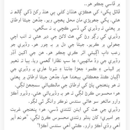
۾ ڦاسي چڪو هو..
ڦاٿل پکيءَ کي ھڪڙي ھنڌان کڻي ٻي ھنڌ رکڻ ڏکي ڳالھ نہ
ھئي. پکي جھوپڙي مان محل پھچي ويو. جڏھن جيڻا اوطاق
۾ پھتي تہ وڏيري کي ڏسي ڪڇي بہ نہ سگھي.
وڏيري کي رڳو وڻ کي ھٿ لائڻ جي دير ھئي تہ انب اچي
جھولي ۾ ڪريو. جيڻا جي دل ۾ بہ چور ھو. وڏيري جو
رعب داٻ اڳيئي اثر ڪري چڪو هو. ھن جي اکين آڏو
وڏيري جي وڏ ماڻهپيءَ جا سڀ نظارا گھمي ويا. ٻيا تہ ٺھيو
پر الياس ۽ ڪموءَ جھڙا جانٺا ۽ شودا ھاري بہ وڏيري جي
اڳيان ڪنڌ جھڪائي بيھندا ھيا. جڏھن جيڻا اوطاق ۾ پھتي
تہ ھو پنھنجي پاڻ کي اوطاق جي مالڪياڻي سمجھڻ لڳي.
ھوءَ محسوس ڪرڻ لڳي تہ ھو بہ وڏيرياڻي ھئي. وڏيرو آڪڙ
وارو ماڻھو سو ھاڻي سندس نوڪر وانگر ٿي لڳو.
وڏيري جي ھٺ کي ايئن ٽٽندي ڏسي، ھوءَ پنھنجي غربت
جو اميريءَ کان بدلو وٺندي محسوس ڪرڻ لڳي، ”ھونھ آيو
آھي وڏي آڪڙ وارو، ڪٿي آھي سندس آڪڙ!“