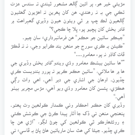
مڙيئي خير ھو، پر ائين ڳالھہ مشھور ٿيندي تہ سندس عزت
ٽڪي جي بہ نہ رھندي. ھن کان پھرين تہ اھڙيون گھڻيون
ڳالھيون لڪ ڇپ ۾ ٿي ويئون ھيون وڏيري گھٻراھٽ ۾
قادر بخش کان پڇيو پوء ڀلا ڇا ڪجي؟“
”جيڪو سائين جو حڪم“ ھن فرمانبرداريءَ سان چيو.
”ڪيئن بہ ڪري سورج جو منھن بند ڪرايو وڃي، نہ تہ ڦڪڙ
ڦاٽ کاڌو نہ پوء معامرو....“
"”ھا سائين بيشڪ معامرو وڌي ويندو“قادر بخش وڏيري جي
ھا ۾ ھا ملائي، ”سائين حڪم ڪريو تہ پورو بندوبست ڪري
ڇڏيون. اوھان جي اشاري جي دير آھي. اھي واٽ رڳي
ھڪڙي، پئسن کان معامرو وڌي ويو آھي، مڙس مڇرير بيٺو
آھي.“
وڏيري کان حڪم احڪام وٺي ڪمدار ڪولھين وٽ پھتو.
پنھنجي منھن تي ڏک جا آثار پيدا ڪرڻ جي ڪوشش ڪئي
۽ روئڻھارڪو ٿي ڪولھين کي چوڻ لڳو، ”اڙي ھن ڇا
ڪري ڇڏيو. جيڻا کي ھٿ سان ماريائين ھاڻ پاڻ بہ ڦاسيءَ تي