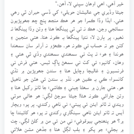
خير آهي. اھي اوھان سڀني لاء آھن.“
جيڻا وڏيري جي عاليشان حويليءَ کي ڏسي حيران ٿي رھي
ھئي. ايڏا وڏا ڪمرا جو ھر ھڪ منجھ پنج ڇھ جھوپڙيون
سمائجي وڃن. ھڪ نہ ٽي ٽي پينگھا ھئا ۽ وٽن وڏا پينگھا تہ
ٺھيو، پر ٻارن لاءِ ننڍا پينگھا بہ ڪونہ ھئا. ھتي منجين ۽
کٽن جو تہ حساب ئي ڪونہ ھو. ڪھڙو نہ آرام سان سمھندا
ھوندا ۽ ھوءَ تہ پٽ تي سمھندي سمھندي وڏي ٿي ھئي ۽
وھانء کانپوءِ ئي کٽ تي سمھڻ ڀاڳ ٿيس. ھتي فرش تي
فرنسيون ۽ غاليچا وڇايل ھئا ۽ سندن جھوپڙين ۾ تڏي
کانسواءِ ڪي بہ ڪين ھو. تڏو بہ سندن ئي ھٿن جو ٺاھيل
ھو. ھتي جارن ۾ سھڻا چيني ۽ ڪاشيءَ جا ٿانوَ رکيل ھئا ۽
وٽن جارائي ڪونہ هئا! جيڻا سوچڻ لڳي: ھو ھاڻي موٽي
ويندي تہ ٿانو ايئن ئي پيتيءَ تي ٺاھي رکندي. پر پوءِ ويچار
آيس تہ ٿانو ايئن ٺاھي سينگاري رکندي تہ پوءِ ھو کائيندا ڇا
۾؟ ھو پنھنجي بيوقوفيءَ تي من ئي من ۾ کلڻ لڳي. ڇت
۾ بجليءَ جو پکو ۽ بلب لڳل ھئا ۽ جڏھن مشن ھلائي