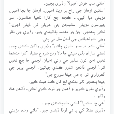
”مائي سڀ خوش آھيو؟“ وڏيري پڇين.
”سائين اوھان جي راڄ ۾ ويٺا آھيون، اوھان جا ٻچا آھيون
مڙيئي ديا کپي... ڪجھ ڇڄ کارا ٺاھيا ھئاسون، سو
چيوسون مڙيئي سائينجن جي حويلي تي ڏيئي اچون.“
لڪي پنھنجي اچڻ جو مقصد ٻڌائيندي چيو. وڏيري جي نظر
وڃي ڪولھياڻين جي آندل مال تي پئي.
”مائي ڪم تہ سٺو ڪري ڄاڻو،“ وڏيري واکاڻ ڪندي چيو.
لڪي ساراھ ٻڌي سڀني جا نالا وٺڻ شروع ڪيا، ”کارا منھنجا
ٺھيل آھن آئون سڌير جي وني آھيان، لڇمي جا ڇڄ ٺھيل
اٿو،“ لڇمي ڏانھن اشارو ڪندي چيائين، ”لڇمي پرڀو جي
گھرواري اٿو، ۽ ھي جيڻا سورج جي“
جيڻا پنھنجو نالو ٻڌندي لڄ کان ڪنڌ ھيٺ ڪيو.
وڏيري ٻٽون ڪڍيو ۽ ڏھين جو نوٽ ڪڍي لڪيء ڏانھن ھٿ
وڌايو .
”ھي ڇا سائين!“ لڪي ڪيٻائيندي چيو.
وڏيري ڪنڌ کي ٻہ ٽي لوڏا ڏيندي چيو. ”مائي وٺ، مڙيئي