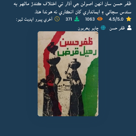
ظفر حسن سان انهن اصولن جي آڌار تي اختلاف ڪندڙ ماڻهو به
سندس سچائي ۽ ايمانداري کان انڪاري نه هوندا هئا.
4.5/5.0
1063
371
آخري ڀيرو اپڊيٽ ٿيو:
ظفر حسن
ڇاپو پھريون