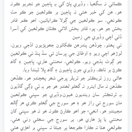
ڪمائي نہ سگھيا ، وڏيري پاڻ کي بہ ڀاڄين جو تجربو ڪونہ
ھو. ھن کي خبر ھئي تہ ڀاڄين ۾ ڪولھين جو ڪو مٽ
ڪونھي، سو ڪولھين جي ڳولا ڪرايائين، اھو ڪم قادر
بخش جو ھو. پوءِ قادر بخش الائي ڪٿان ڪولھين کي آسرا
ڏئي اچي وڏيري جي زمين
تي پھتو. چوڏھن پندرھن ڪکائون جھوپڙيون اڏجي ويون،
لوڙھو اچي ويو ۽ اوطاق جي ڀرسان ئي سڏ پنڌ تي ڪولھين
جو ڳوٺ ٻڌجي ويو. ڪولھي، محنتي ھاري، ڀاڄين ۽ گاھ
ڪرڻ ۾ تاڪ، وڏيري جون ڀاڄيون ۽ گاھ ڀلا ٿيندا ويا.
ھاڻي روز ٽريڪٽر جو ٽريلر ڀرجي شھر پھچندو ھو. ڪڏھن
ڪڏھن تہ مال ايترو تہ گھڻو لھندو ھو جو ٻہ ٽي ڍڳي گاڏيون
بہ ٽرئڪٽر سان وينديون هيون.وڏيري جو سڀني ڪولھين
مان سورج تي راز ھو ۽ ھو سورج جي گھڻو ڪري ھر ڳالھ
مڃيندو هو، انھيءَ جو اھو ڪارڻ ڪونہ ھو تہ ھو سڀني کان
محنتي يا ڀڙ ھاري ھو، پر سورج جي سھڻي وني ھئي.
ڪولھي ھئا تہ ڪارا ڪوجھا پر جيڻا تہ سڀني ۾ اھڙي ھئي