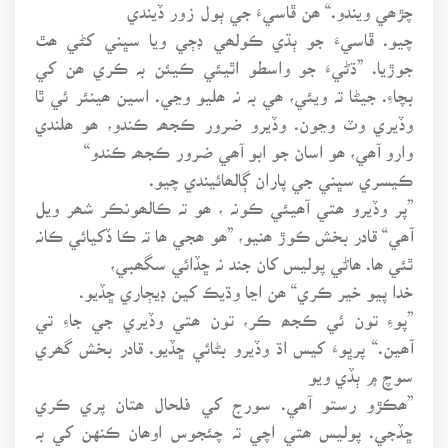
چڙھي ويندو.“ ھن ڦاسيءَ جي ٻول زور ڏيندي
چيو. ڦاسيءَ جو ٻڌي ڪولھي ڊڄي ويا سڀني کڻي ھٿ
جوڙيا. ”ڌڻيءَ جو واسطو اٿيئي ڪيئن بہ ڪري ھن کي
بچاءِ. جيڻا تہ ويئي، ھي بہ نہ ھليو وڃي. اسين ھينئر ئي ٿا
وڏيري وٽ وڃون. وڏيرو ضرور ڪجھہ ڪندو، ھو ھلندي
وارو آھي، ھو اسان جو ابو آھي ضرور ڪجھہ ڪندو“
ڪيسري سڀني جي پاران ڳالھائيندي چيو.
”پر وڏيرو ھتي آھيئي ڪونہ ، ھو تہ ڪالھونڪر شھر ويل
آھي“ قادر بخش ڪوڙ ھنيو، ”ھو ھجي ھا تہ ڪا ڏکيائي ڪانہ
ٿئي ھا. ھاڻي پوليس کان جند نہ ڇڏائي سگھبي،
خدا پيو خير ڪري“ ھن اڃا وڌيڪ کين ڊيڄاري ڇڏيو.
”پوءِ تون ئي ڪجھ ڪر، تون ھتي وڏيري جي جاءِ تي
آھين.“ پرڀوءَ کيس اڌ وڏيرو بڻائي ڇڏيو. قادر بخش گھري
سوچ ۾ ٻڏي ويو
”ھڪڙو رستو آھي. سورج کي فلحال ھتان پري ڪري
ڇڏجي. پوليس ھتي اچي تہ چئجوس اوھان ڪنهن کي بہ