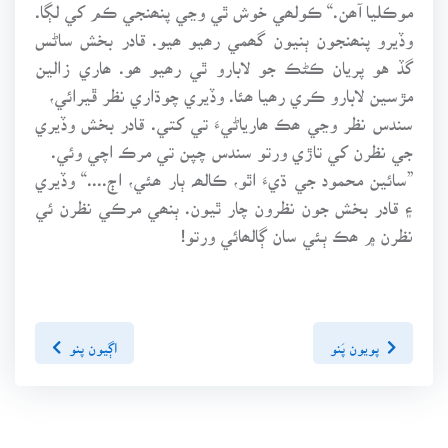
موڪليا آھن.“ ڪولھي خوش ٿي وڃي پنھنجي ڪم کي لڳا.
وڏيرو پنھنجون ٻنيون گھمي رھيو ھيو. قادر بخش ساڻس
گڏ هو پريان ڪڻڪ جو لابارو ٿي رھيو ھو. ھاري زالين
مڙسين لابارو ڪري رھيا ھئا. وڏيري چوڌاري نظر ڦيرائي،
سندس نظر وڃي ھڪ ھارياڻيءَ تي کتي. قادر بخش وڏيري
جي نظرن کي تاڙي ورتو سندس چپن تي مرڪ اچي وئي.
”سائين محمود جي ڌيءَ اٿو، ڪالھہ ٻار ھئي، اڄ....“ وڏيري
۽ قادر بخش جون نظرون چار ٿيون. ٻنھي مرڪي نظرن ئي
نظرن ۾ ھڪ ٻئي سان ڳالھائي ورتو!
پويون پَنو
اڳيون پنو