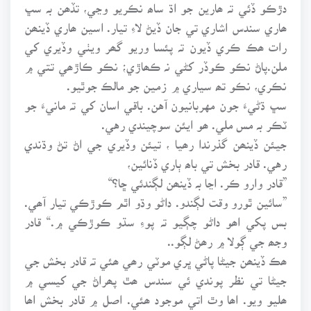
دڙڪو ڏئي تہ ھارين جو اڌ ساھ نڪريو وڃي، تڏھن بہ سڀ
ھاري سندس اشاري تي جان ڏيڻ لاءِ تيار. اسين ھاري ڏينھن
رات ھڪ ڪري ڏيون تہ پئسا وريو گھر ويٺي وڏيري کي
ملن.پاڻ نڪو ڪوڏر کڻي نہ ڪھاڙي؛ نڪو ڪاڙھي تتي ۾
نڪري، نڪو تھ سياري ۾ زمين جو مالڪ جوٿيو.
سڀ ڌڻيءَ جون مهربانيون آهن. باقي اسان کي تہ مانيءَ جو
ٽڪر بہ مس ملي. ھو ايئن سوچيندي رهي.
جيئن ڏينھن گذرندا رھيا ، تيئن وڏيري جي اڻ تڻ وڌندي
رهي. قادر بخش تي باھ ٻاري ڏنائين،
”قادر وارو ڪر. اڃا بہ ڏينھن لڳندئي ڇا؟“
”سائين ٿورو وقت لڳندو. داڻو وڌو اٿم ڪوڙڪي تيار آھي.
بس پکي اھو داڻو چڳيو تہ پوءِ سڌو ڪوڙڪي ۾.“ قادر
وجھ جي ڳولا ۾ رھڻ لڳو..
ھڪ ڏينھن جيڻا پاڻي ڀري موٽي رھي ھئي تہ قادر بخش جي
جيڻا تي نظر پوندي ئي سندس ھٿ پھراڻ جي کيسي ۾
ھليو ويو. اھا وٿ اتي موجود ھئي. اصل ۾ قادر بخش اھا