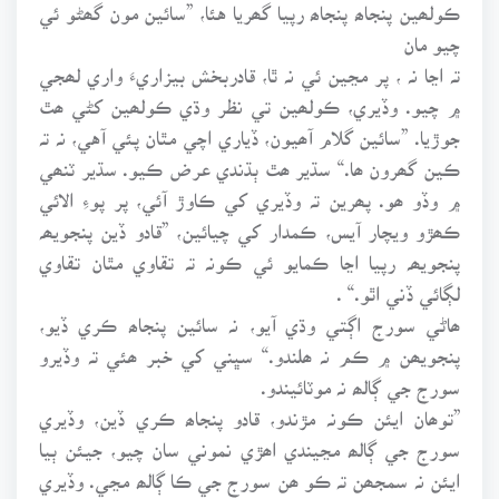
ڪولھين پنجاھ پنجاھ رپيا گھريا هئا، ”سائين مون گھڻو ئي
چيو مان
تہ اڃا نہ ، پر مڃين ئي نہ ٿا، قادربخش بيزاريءَ واري لھجي
۾ چيو. وڏيري، ڪولھين تي نظر وڌي ڪولھين کڻي ھٿ
جوڙيا. ”سائين گلام آھيون، ڏياري اچي مٿان پئي آهي، نہ تہ
ڪين گھرون ھا.“ سڌير ھٿ ٻڌندي عرض ڪيو. سڌير ٽنھي
۾ وڏو ھو. پھرين تہ وڏيري کي ڪاوڙ آئي، پر پوءِ الائي
ڪھڙو ويچار آيس، ڪمدار کي چيائين، ”قادو ڏين پنجويھہ
پنجويھہ رپيا اڃا ڪمايو ئي ڪونہ تہ تقاوي مٿان تقاوي
لڳائي ڏني اٿو.“ .
ھاڻي سورج اڳتي وڌي آيو، نہ سائين پنجاھ ڪري ڏيو،
پنجويھن ۾ ڪم نہ ھلندو.“ سڀني کي خبر ھئي تہ وڏيرو
سورج جي ڳالھ نہ موٽائيندو.
”توھان ايئن ڪونہ مڙندو، قادو پنجاھ ڪري ڏين، وڏيري
سورج جي ڳالھ مڃيندي اھڙي نموني سان چيو، جيئن ٻيا
ايئن نہ سمجھن تہ ڪو ھن سورج جي ڪا ڳالھ مڃي. وڏيري