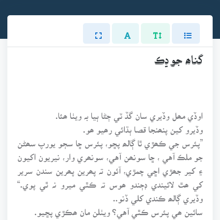
گناھ جو ڍڪ
اوڏي مھل وڏيري سان گڏ ٽي ڄڻا ٻيا بہ ويٺا ھئا.
وڏيرو کين پنھنجا قصا ٻڌائي رھيو ھو.
”پئرس جي ڪھڙي ٿا ڳالھ پڇو، پئرس ڇا سڄو يورپ سھڻن
جو ملڪ آهي ، ڇا سونھن آهي، سونھري وار، نيريون اکيون
۽ کير جھڙي اڇي چمڙي، آئون تہ پھرين پھرين سندن سرير
کي ھٿ لائيندي ڊڄندو ھوس تہ ڪٿي ميرو نہ ٿي پوي.“
وڏيري ڳالھ ڪندي کلي ڏنو..
سائين ھي پئرس ڪٿي آهي؟ ويٺلن مان ھڪڙي پڇيو.