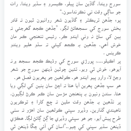
سورج ويندا. گاڏين سان پيلو، ڪيسرو ۽ سڌير ويندا. رات
جو ساڳي وقت تي نڪرنداسون.“
پوءِ جڏهن ٽريڪٽر ۽ گاڏيون شھر روانيون ٿيون تہ قادر
بخش سورج کي سمجھائڻ لڳو، ”جڏھن ڪجھ گھرجئي تہ
ٻين کي ساڻ نہ وٺي ايندو ڪر. رئيس تنھنجي ڪم مان
خوش آھي. جڏھين بہ ڪجھ کپئي تہ سڌو ھليو ويندو
ڪرينس ،
پر اڪيلو....، ڀورڙي سورج کي وڌيڪ ڪجھ سمجھ ۾نہ
آيوهو، خوش ٿي ويو. ٽئين چوٿين ڏينهن سورج جو شھر
وڃڻ لاء وارو پيو ايندو ھو. ڪولھين جو پھريون فصل ھو.
ھو سڀ جڏھن پھرين آيا ھئا تہ اچڻ سان ٻنين کي لڳي ويا
ھئا. سندن ونيون بہ پنھنجن مڙسن سان ڪم ڪرڻ لڳيون،
پر تڏھين بہ جڏھن وقت ملين تہ ڇڄ کارا ۽ ٽوڪريون
ٺاھيندي گذارين. وڏيرو سڀني ڪولھين سان اهڙو تہ سٺي
طرح پيش آيو، جو ھو سڀئي وڏيري جا ڳڻ ڳائڻ لڳا. ھڪڙي
ڏينھن سڌير سڀني کي چيو..”اسان کي آئي چڱا ڏينھن ٿي