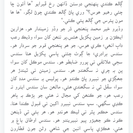
ڳالھ ڪندي پنهنجي دوستن ڏانهن رخ ڦيرايو ”ھا آئون ڇا
چئي رهيو ھوس؟“ وري پاڻ ڳالھ ڪندي چوڻ لڳو، ”ھا ھا
مون پئرس جي ڳالھ پئي ڪئي.“
وڏيرو خير محمد پنھنجي ڌر جو وڏو زميندار هو. ھزارين
ايڪڙن ۾ زمين پکڙيل ھئس.پر تنھن کان سواءِ وڌيڪ رعب
داٻ انھيءَ ڪري ھوس، جو ھو پنھنجي قوم جو سردار هو.
سندس برادريءَ جا ڳوٺ چئني پاسي پکڙيل ھئا سندس
سڄي علائقي تي پورو ضابطو ھو. سندس موڪل کان سواءِ
پن بہ چري نہ سگھندو ھو. سندس زمينن تي ٿيندڙ ھر
جھڳڙي جو نبيرو پاڻ ڪندو هو. پوليس بہ سندس مدد کان
سواءِ سڦل ٿي نہ سگھندي ھئي. ماڻھن سان سندس ايترو تہ
رعب ھو، جو ڪنھن کي مجال نہ ھئي جو ٻڙڪ بہ ٻاھر
ڪڍي سگهي. سڀ سندس نبيرو اکين تي قبول ڪندا ھئا.
سندس حڪم پٿر تي ليڪ ھوندو ھو. ھر ٻئي ٽي ڏينھن
ڪونہ ڪو جھيڙو پيو نبيريندو ھو. سندس اوطاق باغ ۾
ھئي، ھڪڙي پاسي انبن جي شاھي وڻن جون قطارون