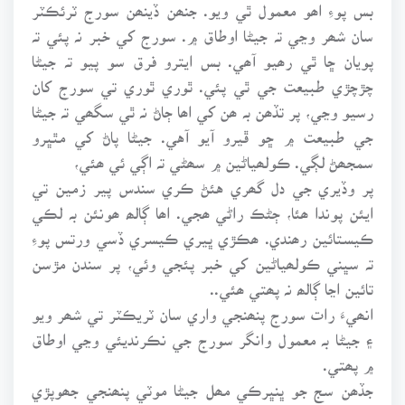
بس پوءِ اھو معمول ٿي ويو. جنھن ڏينھن سورج ٽرئڪٽر
سان شھر وڃي تہ جيڻا اوطاق ۾. سورج کي خبر نہ پئي تہ
پويان ڇا ٿي رھيو آھي. بس ايترو فرق سو پيو تہ جيڻا
چڙچڙي طبيعت جي ٿي پئي. ٿوري ٿوري تي سورج کان
رسيو وڃي، پر تڏھن بہ ھن کي اھا ڄاڻ نہ ٿي سگھي تہ جيڻا
جي طبيعت ۾ ڇو ڦيرو آيو آهي. جيڻا پاڻ کي مٿڀرو
سمجھڻ لڳي. ڪولھياڻين ۾ سھڻي تہ اڳي ئي ھئي،
پر وڏيري جي دل گھري هئڻ ڪري سندس پير زمين تي
ايئن پوندا ھئا، ڄڻڪ راڻي ھجي. اھا ڳالھ ھونئن بہ لڪي
ڪيستائين رھندي. ھڪڙي ڀيري ڪيسري ڏسي ورتس پوءِ
تہ سڀني ڪولھياڻين کي خبر پئجي وئي، پر سندن مڙسن
تائين اڃا ڳالھ نہ پھتي ھئي..
انھيءَ رات سورج پنھنجي واري سان ٽريڪٽر تي شھر ويو
۽ جيڻا بہ معمول وانگر سورج جي نڪرنديئي وڃي اوطاق
۾ پھتي.
جڏھن سج جو ڀنڀرڪي مھل جيڻا موٽي پنھنجي جھوپڙي