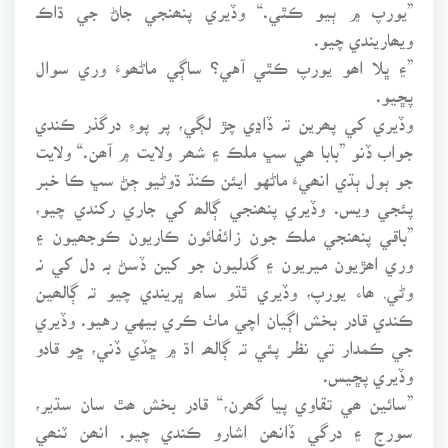
”يورپ ۾ ٻيو ڪٿي.“ وڏيري پنھنجي جاڻ جي ڌاڪ
ويھاريندي چيو.
”۽ ڀلا اھو يورپ ڪٿي آهي؟ ساڳي ماڻھوءَ وري سوال
پڇيو.
وڏيري کي پھرين تہ ڏاڍي چڙ لڳي، پر پوءِ درگذر ڪندي
جواب ڏنو ”بابا ھي سڀ ملڪ ۽ شھر ولايت ۾ آھن.“ ولايت
جو ٻول ٻڌي انھيءَ ماڻهو ايئن ڪنڌ ڌوڻيو ڄڻ سڀ ڪا خبر
پئجي ويس. وڏيري پنھنجي ڳالھ کي جاري رکندي چيو،
”باقي پنھنجي ملڪ جون زائفائون ڪاريون ڪوجھيون ۽
وري اھڙيون ميريون ۽ گدليون جو کين ڏسڻ بہ دل کي نہ
وڻي, ھاء يورپ، وڏيري ٿڌو ساھ ڀريندي چيو تہ ڳالھين
ڪندي قادر بخش اڳيان اچي ماٺ ڪري بيهي رهيو. وڏيري
جي ڪمدار تي نظر پئي تہ ڳالھہ اڌ ۾ ڇڏي ڏني، ڇو قادو
وڏيري پڇيس.
”سائين ھي تقاوي پيا گھرن،“ قادر بخش ھٿ سان سڌير،
سورج ۽ درگي ڏانھن اشارو ڪندي چيو. انھن ٽنھي