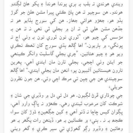
ويندي ھوندي تہ بلب بہ ٻري پوندا ھوندا ۽ پکو ھاڻ لڳندو
ھوندو. ھن سوچيو تہ ھن پاڻ ڪئي ڀيرا مشن ھلڻ جو گوڙ
ٻڌو ھو، جھڙو ھوائي جھاز. ھن کي سورج ٻڌايو ھو تہ
جڏھن مشن ھلي ٿي تہ ان ۾ بجلي ٿي ٺھي نہ تہ ھن بہ
مڙسس کي چيو ھو، ”ٿوري تون ٿوري تون بہ وٺي اچ تہ
ڀونگيء ۾ ٻاريون.“ اھا ڳالھ ٻڌي سورج کان ٽھڪ نڪري
ويو ھو ۽ چيو ھئائين، ”چري بجلي گاسليٽ وانگر ڪينھي
جو ايئن وٺي اچجي. بجلي تارن مان ايندي آھي، پھرين
تارون ھيستائين آڻبيون پوءِ انھن مان بجلي ايندي.“ اھا ڳالھ
سوچيندي ھن جي چپن تي مرڪ اچي وئي. ھن جون نظرون
حويليءَ
جي چوڌاري ڦرڻ لڳيون. ھو دل ئي دل ۾ وڏيري جي شان ۽
شوڪت کان مرعوب ٿيندي رهي. ڪھڙو نہ ڀاڳ وارو آھي،
ڀڳوان کيس ڇاڇا نہ ڏنو آھي ۽ کين جڳھين۽ ڌوڙ کان سواءِ
ڪجھ بہ نہ . ٻنيءَ ۾ ڪمائين بہ ھو، ڏينھن رات پگھر بہ ھو
وھائين ۽ وڏيرو رڳو گھوڙي تي سير ڪري ۽ گھر ويٺي