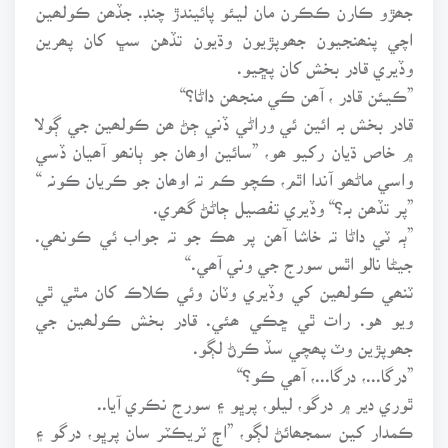
جھڙو ڪارن ڪڪرن مان ليئو پائيندڙ چنڊ. جڏھن ڪولھين
اچي پنھنجيون جھوپڙيون وڌيون تڏهن سڀ کان پھرين
وڏيري قادر بخش کان پڇيو.
”ڪيئن قادر ، آھن ڪي منجھن داڻا؟“
قادر بخش بہ ائين ئي وراڻي ڏني ڄڻ ھن ڪولھين جي ڳولا
۾ خاص ڌيان رکيو ھو، ”سائين اوھان جو ٻانھو آھيان ڏسي
واسي ماڻھو آندا اٿم، ڪچو ڪم تہ اوھان جو ڪريان ڪونہ “
”پر تڏھن بہ؟“ وڏيري تفصيل ڄاڻڻ گھري.
”ٻہ ٽي داڻا تہ خاشا آھن پر ھڪ جو تہ جواب ئي ڪونھي.
جيڻا نالو اٿس سورج جي وني آھي.“
ٽنھي ڪولھين کي وڏيري وٽان وئي ڪلاڪ کان مٿي ٿي
ويو هو. رات ٿي ڇڪي ھئي. قادر بخش ڪولھين جي
جھوپڙين وٽ پھچي سڏ ڪرڻ لڳو.
”درگا...، درگا...، آھي ڪو؟“
ٿوري دير ۾ درگو، ليلو، پرڀو ۽ سورج نڪري آيا..
ڪمدار کين سمجھائڻ لڳو، ”اڄ ٽريڪٽر سان پرڀو، درگو ۽