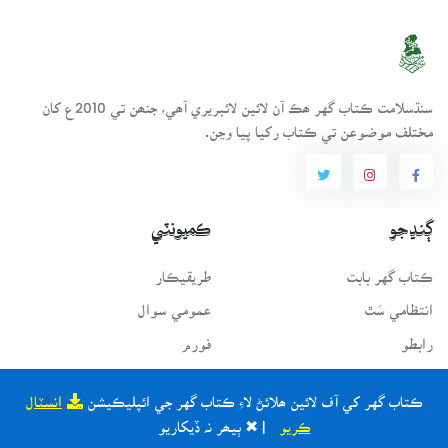
سنڌسلامت ڪتاب گهر ھڪ آن لائين لائبريري آھي، جنھن تي 2010ع کان
مختلف موضوعن تي ڪتاب رکيا پيا وڃن.
ڳنڍجو
ڪميونٽي
ڪتاب گهر بابت
طريقيڪار
انتظامي سَٿ
عمومي سوال
رابطو
فورم
پراجيڪٽ
ڪتاب گهر کي آف لائين ھلائڻ لاءِ ڪتاب گهر جي ائپليڪيشن
انسٽال
ڪريو
| ✖ ٻيھر نہ ڏيکاريو
فونٽ سرور