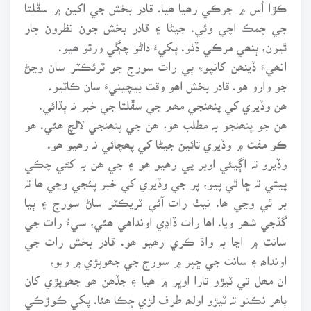
ڪڙا اُس ۾ جرڪي رھيا ھيا. قادر بخش جي اکين ۾ سڦلتا
جي چمڪ اچي وئي. جيڻا ۽ قادر بخش جون نظرون چار
ٿيون، ٻنھي مرڪي ڏٺو. پکيءَ داڻو چڳي ورتو ھيو.
انھيءَ ڏينھن کانپوءِ ٻي رات سورج جو ٽرئڪٽر سان وڃڻ
جو وارو هو. قادر بخش اھو وقت بيچينيءَ سان ڪاٽيو.
ھن وڏيري کي پنھنجي مھم جي سڦلتا جي خبر نہ ٻڌائي.
ھن جو پنھنجو بہ مطلب ھو، ھن جي پنھنجي لالچ ھئي. ھو
ڪو مفت ۾ وڏيري تائين جيڻا کي پھچائي نہ رھيو ھو.
وڏيرو تہ اڳيئي اوبر پي رھيو ھو ۽ جي ھن بہ کڻي چڪي
پيتي تہ ڇا ٿي پيو، پر جي وڏيري کي خبر پئجي وڃي ھا تہ
بر ٿي وڃي ھا. نيٺ رات آئي ٽريڪٽر ساڻ سورج ۽ ٻيا
گڏجي شھر ويا. اھا رات ڏاڍي اونداهي ھئي، سيءُ رات جي
سانت ۾ اڃا بہ واڌ ڪري رھيو ھو. قادر بخش رات جي
اونداھ ۽ سانت جي ڇپر ۾ سورج جي جھوپڙي ۾ ويو،
ان مھل تي ٽيڙو تارا اوڀر ۾ ھيا ۽ جڏھن ھو جھوپڙي کان
ٻاھر نڪتو تہ ٽيڙو اولھ طرف لڙي چڪا ھئا. پکي ڪوڙڪي