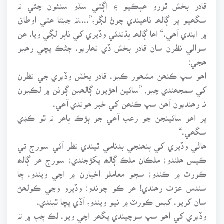
قادر بخش ٿورو ھٻڪيو ۽ اڳتي سڌو سنئون چئي نہ
سگھيو پر ڳالھہ ٺاھيندي چوڻ لڳو،”....تہ جيڻا ھتي اوطاق
۾ ايندي آھي.“ اھا ڳالھہ ٻڌندئي وڏيري کي ٺاپر لڳي ويا. ھن
سوالي نظرن سان قادر بخش ڏي نھاريو. ڄڻڪ پڇي رھيو
ھجي:
اھو سڀ ڪنھن مشھور ڪيو. قادر بخش وڏيري جي نظرن
کي سمجھندي چيو, ”سائين اھڙيون ڳالھين ڳوٺن ۾ لڪيون
نہ رھنديون آھن سڀ ڪنھن کي خبر ھوندي آھي.
پر اهو سائينجن جو رعب آھي جو ٻڙڪ ٻاھر نہ ٿو ڪڍي
سگھي.“
ھاڻي وڏيري کي پنھنجي بدنامي ٿيندي نظر آئي سورج تي
ڪيس ھلندو؛ ملڪان ملڪ ڳالھ پکڙجندي؛ سورج هر ڳالھ
ڪورٽ ۾ ڪندو؛ سڄو معاملو اخبارن ۾ اچي ويندو. ڇا
سندس عزت رھندي! ھر ڪو چوندو: وڏيرو وڃي ڪولھڻ
سان کريو. کيس ڪورٽ ۾ نيو ويندو، آڏي پڇا ٿيندي.
وڏيري کي اھو سڀ سوچيندي پگھر اچي ويو. لڪ ڇپ ۾ تہ