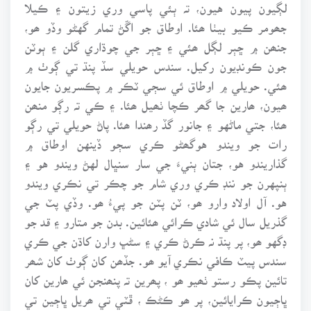
لڳيون پيون هيون، تہ ٻئي پاسي وري زيتون ۽ ڪيلا
جھومر ڪيو بيٺا ھئا. اوطاق جو اڱڻ تمام گهڻو وڏو ھو،
جنھن ۾ ڇٻر لڳل ھئي ۽ ڇٻر جي چوڌاري گلن ۽ ٻوٽن
جون ڪونڊيون رکيل. سندس حويلي سڏ پنڌ تي ڳوٺ ۾
ھئي. حويلي ۾ اوطاق ئي سڄي ٽڪر ۾ پڪسريون جايون
ھيون، ھارين جا گھر ڪچا ٺھيل ھئا. ۽ ڪي تہ رڳو منھن
ھئا، جتي ماڻهو ۽ جانور گڏ رھندا ھئا. پاڻ حويلي تي رڳو
رات جو ويندو هوگھڻو ڪري سڄو ڏينهن اوطاق ۾
گذاريندو هو، جتان ٻنيءَ جي سار سنڀال لهڻ ويندو هو ۽
ٻنپهرن جو ننڊ ڪري وري شام جو چڪر تي نڪري ويندو
هو. آل اولاد وارو ھو، ٽن پٽن جو پيءُ ھو. وڏي پٽ جي
گذريل سال ئي شادي ڪرائي ھئائين. بدن جو متارو ۽ قد جو
ڊگهو ھو، پر پنڌ نہ ڪرڻ ڪري ۽ سڻڀ وارن کاڌن جي ڪري
سندس پيٽ ڪافي نڪري آيو ھو. جڏھن کان ڳوٺ کان شھر
تائين پڪو رستو ٺھيو ھو ، پھرين تہ پنھنجن ئي ھارين کان
ڀاڄيون ڪرايائين، پر ھو ڪڻڪ ، ڦٽي تي ھريل ڀاڄين تي