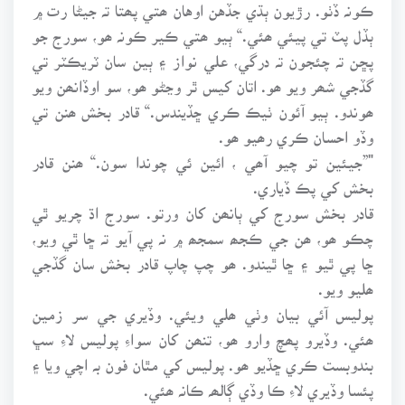
ڪونہ ڏٺو. رڙيون ٻڌي جڏهن اوهان ھتي پھتا تہ جيڻا رت ۾
ٻڏل پٽ تي پيئي ھئي.“ ٻيو ھتي ڪير ڪونہ ھو، سورج جو
پڇن تہ چئجون تہ درگي، علي نواز ۽ ٻين سان ٽريڪٽر تي
گڏجي شھر ويو ھو. اتان کيس ٿر وڃڻو ھو، سو اوڏانھن ويو
ھوندو. ٻيو آئون ٺيڪ ڪري ڇڏيندس.“ قادر بخش ھنن تي
وڏو احسان ڪري رھيو ھو.
"”جيئين تو چيو آھي ، ائين ئي چوندا سون.“ ھنن قادر
بخش کي پڪ ڏياري.
قادر بخش سورج کي ٻانھن کان ورتو. سورج اڌ چريو ٿي
چڪو ھو، ھن جي ڪجھ سمجھ ۾ نہ پي آيو تہ ڇا ٿي ويو،
ڇا پي ٿيو ۽ ڇا ٿيندو. ھو چپ چاپ قادر بخش سان گڏجي
ھليو ويو.
پوليس آئي بيان وٺي ھلي ويئي. وڏيري جي سر زمين
ھئي. وڏيرو پھچ وارو ھو، تنھن کان سواءِ پوليس لاءِ سڀ
بندوبست ڪري ڇڏيو ھو. پوليس کي مٿان فون بہ اچي ويا ۽
پئسا وڏيري لاءِ ڪا وڏي ڳالھہ ڪانہ ھئي.