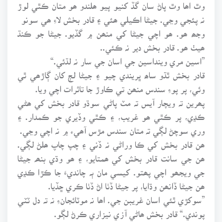
وٿ اھا وٿ پاڻ سان گڏ کنيو پيو ھلندو ھو متان ڪٿي لوڙ
نہ پئجي وڃي. جيڻا اڪيلي ھئي ۽ قادر بخش لاءِ ھي سونو
وجھ ھو. ھو اچي جيڻا کي منھن ۾ گڏيو. جيڻا جو ڪنڌ
ھيٺ ھو. قادر بخش دير نہ ڪئي..
”اسين مري وينداسين جي اسان جي سار نہ لڌئي.“
قادر بخش ٿڌو ساھ ڀريندي چيو ۽ جيڻا لڄ کان ڳاڙھي ٿي
وئي، پر پوءِ سندس منھن تي ڪاوڙ جا تاثرات اچي ويا.
پھرين تہ ويچار آيس تہ مٽ پاڻي سوڌو قادر بخش کي ھڻي
ڪڍي، پر ڪٿي ھو غريب، ۽ ڪٿي وڏيري جو ڪمدار. ۽
وري سوچڻ لڳي تہ متان سندس مڙس آھيء ۾ نہ اچي وڃي.
ھن قادر بخش کي ڪا وراڻي نہ ڏني ۽ چپ چاپ ھلڻ لڳي.
ھن جي سانت قادر بخش کي ھمتايو، ۽ ھو وڌي بنھہ جيڻا
جي ويجھو اچي پھتو. کيسي مان ٻہ چانديءَ جا ڪڙا ڪڍي
ھن جيڻا ڏانھن وڌايا، پر جيڻا ڏٺا اڻ ڏٺا ڪري ڇڏيا.
”سوکڙي ٿئي اسان غريبن جي. اھا نہ موٽائجانءِ نہ تہ دل ٽٽي
پوندي.“ قادر بخش ھاڻي آزي نيزاري ڪرڻ لڳو.