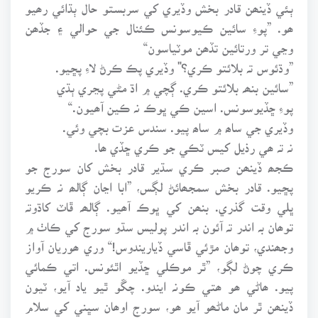
ٻئي ڏينھن قادر بخش وڏيري کي سربستو حال ٻڌائي رھيو
ھو. ”پوءِ سائين ڪيوسونس ڪئنال جي حوالي ۽ جڏھن
وڃي تر ورتائين تڏھن موٽياسون“
”وڌئوس تہ بلائتو ڪري؟" وڏيري پڪ ڪرڻ لاءِ پڇيو.
”سائين بنھہ بلائتو ڪري. ڳچي ۾ اڌ مڻي پڃري ٻڌي
پوءِ ڇڏيوسونس. اسين ڪي ڀوڪ نہ ڪين آھيون.“
وڏيري جي ساھ ۾ ساھ پيو. سندس عزت بچي وئي.
نہ تہ ھي رذيل کيس ٽڪي جو ڪري ڇڏي ھا.
ڪجھ ڏينھن صبر ڪري سڌير قادر بخش کان سورج جو
پڇيو. قادر بخش سمجھائڻ لڳس، ”ابا اڃان ڳالھ نہ ڪريو
ڀلي وقت گذري. بنھن کي ڀوڪ آھيو. ڳالھہ ڦاٽ کاڌوتہ
توھان بہ اندر تہ آئون بہ اندر پوليس سڌو سورج کي ڪاٺ ۾
وجھندي، توھان مڙئي ڦاسي ڏياريندوس!“ وري ھوريان آواز
ڪري چوڻ لڳو، ”ٿر موڪلي ڇڏيو اٿئونس. اتي ڪمائي
پيو. ھاڻي ھو ھتي ڪونہ ايندو. چڱو ٿيو ياد آيو، ٽيون
ڏينھن ٿر مان ماڻھو آيو ھو، سورج اوھان سڀني کي سلام