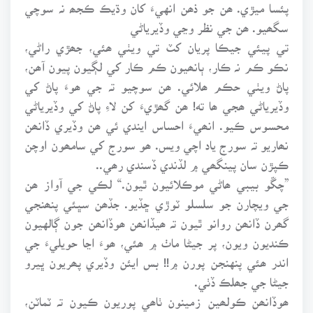
پئسا ميڙي. ھن جو ذھن انهيءَ کان وڌيڪ ڪجھ نہ سوچي
سگھيو. ھن جي نظر وڃي وڏيرياڻي
تي پيئي جيڪا پريان کٽ تي ويٺي ھئي، جھڙي راڻي،
نڪو ڪم نہ ڪار، ٻانھيون ڪم ڪار کي لڳيون پيون آھن،
پاڻ ويٺي حڪم ھلائي. ھن سوچيو تہ جي ھوءَ پاڻ کي
وڏيرياڻي ھجي ھا ته! ھن گھڙيءَ کن لاءِ پاڻ کي وڏيرياڻي
محسوس ڪيو. انھيءَ احساس ايندي ئي ھن وڏيري ڏانھن
نھاريو تہ سورج ياد اچي ويس. ھو سورج کي سامھون اوچن
ڪپڙن سان پينگھي ۾ لڏندي ڏسندي رھي..
”چڱو بيبي ھاڻي موڪلائيون ٿيون.“ لڪي جي آواز ھن
جي ويچارن جو سلسلو ٽوڙي ڇڏيو. جڏھن سڀئي پنھنجي
گھرن ڏانھن روانو ٿيون تہ ھيڏانھن ھوڏانھن جون ڳالهيون
ڪنديون ويون، پر جيڻا ماٺ ۾ ھئي، ھوءَ اڃا حويليءَ جي
اندر ھئي پنهنجن پورن ۾!! بس ايئن وڏيري پھريون ڀيرو
جيڻا جي جھلڪ ڏٺي.
ھوڏانھن ڪولھين زمينون ٺاھي پوريون ڪيون تہ ٽماٽن،