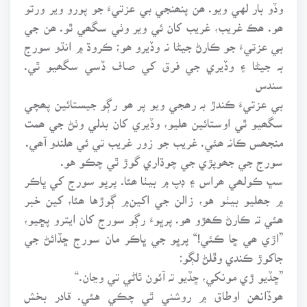
وڏو بار لهي ويو. ھن پنھنجي بي عزتيءَ جو پورو وير ورتو
ھو. ھڪ غريب، غريب کان ئي وير وٺي سگھي ٿو. ھن جي
بي عزتيءَ جو ڪارڻ جيڻا نہ وڏيرو ھو؛ ڪروڌ ۾ انڌو سورج
بہ جيڻا ۽ وڏيري جي فرق کي صاف ڏسي سگھيو ٿي.
سندس
بي عزتيءَ ڪندڙ بہ رھجي ويو پر ھو رڳو جيستائين پھچي
سگھيو ٿي اوستائين ھليو، وڏيري کان بدلي وٺڻ جي ھمت
منجھس ڪانہ ھئي. غريب جو زور غريب تي ئي ھلندو آھي.
سورج جي جھوپڙي جي چوڌاري گوڙ ٿي چڪو هو.
سڀ ڪولھي ھراس ۽ ڊپ ۾ بيٺا ھئا. پرڀو سورج کي ڀاڪر
۾ جھليو بيٺو هو، زالن جي اکين۾ ڳوڙها ھئا، کين خبر
ھئي تہ ڪارڻ ڪھڙو ھو. پرڀوءَ رڳو سورج کان ايترو پڇيو،
”اڙي ھي ڇا ڪئي!“ پرڀو جي ڀاڪر مان سورج ڇڏائڻ جي
جاکوڙ ڪندي وڦلڻ لڳو:
”ڇڏيو ڙي مونکي، ڇڏيو تہ آئون ٿاڻي تي وڃان.“
ھوڏانھن اوطاق ۾ روشني ٿي چڪي هئي. قادر بخش