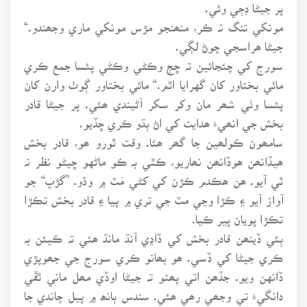
پر جيڻا ڊڄي وئي.
مونکي تنگ نہ ڪر، منھنجو مڙس مونکي ماري وجھندو.“
جيڻا ھراسجي چوڻ لڳي.
سورج کي چئجائين تہ ڇڄ وڪڻي وڪڻي پئسا جمع ڪري
مائي بختاور کان گهرايا اٿم.“ مائي بختاور ڳوٺ وارن کان
پئسا وٺي شھر مان وکر سکر آڻيندي ھئي. پر جيڻا قادر
بخش جي انھيءَ ھدايت کي اڻ ٻڌو ڪري ڇڏيو.
سامھون ڪولھين جا گھر ھئا. وقت ٿورو ھو، قادر بخش
ھيڏانھن ھوڏانھن نھاريو، ڪٿي بہ ڪو ماڻهو ڇيڻو نظر نہ
ٿي آيو. ھن ھڪدم ڪڙن کي کڻي مَٽ ۾ وڌو. ”گڙپ“ جو
آواز آيو ۽ ڪڙا وڃي مٽ جي تري ۾ پيا ۽ قادر بخش تڪڙا
تڪڙا پويان پير ڪيا.
ٻئي ڏينھن قادر بخش کي ڏاڍي آنڌ مانڌ ھئي تہ ڪيئن بہ
ڪري جيڻا کي ڏسي. ھو بھانو ڪري سورج جي جھوپڙي
ڏانهن ويو. جڏھن اتي پھتو تہ جيڻا اوڏي مھل ماني ٿڦي
دانگيءَ تي وجھي رھي ھئي. سندس ٻانھ ۾ پيل چاندي جا