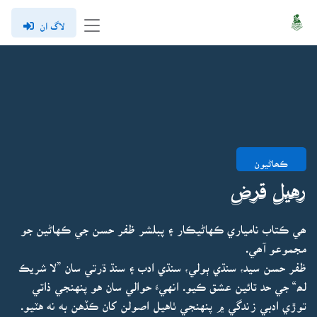
لاگ ان
ڪھاڻيون
رهيل قرض
ھي ڪتاب نامياري ڪهاڻيڪار ۽ پبلشر ظفر حسن جي ڪهاڻين جو
مجموعو آھي.
ظفر حسن سيد، سنڌي ٻولي، سنڌي ادب ۽ سنڌ ڌرتي سان ”لا شريڪ
لھ“ جي حد تائين عشق ڪيو. انهيءَ حوالي سان هو پنهنجي ذاتي
توڙي ادبي زندگي ۾ پنهنجي ٺاهيل اصولن کان ڪڏهن به نه هٽيو.