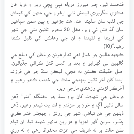
فتحمند ٿيو. ڄام فيروز درياه ٽپي ڀڄي ويو ۽ دريا خان
هڪڙي تنگربردي قبتاش نالي ارغون جي، جنهن کي قبتاش
جي لقب سان سڏيندا هئا، هٿ چڙهيو ۽ ٻين سمن سپاهين
سان گڏ قتل ٿي ويو. مغل 20 محرم تائين ٺٽي جي شهر
کي ڦريندا ۽ لٽيندا ۽ ان جي رهاڪن کي ذليل ڪندا
رهيا.“(10)
ڪجهه عالمن جو خيال آهي ته ارغونن درياخان کي صلح جي
ڳالهين تي گهرايو ۽ بعد ۾ کيس قتل ڪرائي ڇڏيائون.
اصل حقيقت ڪيئن به هجي، ليڪن سنڌ جو هي فرزند
ابتدا کان آخر تائين پنهنجي ملڪ جي خدمت ڪندو رهيو ۽
آخرڪار لڙندي وڙهندي مارجي ويو.
درياخان جي شهادت کان پوءِ سنڌ جو تختگاه ”ٺٽو“ ڏهن
سالن تائين آڳ ۽ خون ۾ سڙندو ۽ لت پت ٿيندو رهيو. ڏهن
ڏينهن جي هن تباهي، شهر جي رونق ۽ چهچٽو ختم ڪري
ڇڏيو. سوين گهر اجڙيا ۽ هزارين مانهو شهيد ٿيا. ان تباه
ڪن حالت ۾ نه شريف جي عزت محفوظ رهي ۽ نه وري