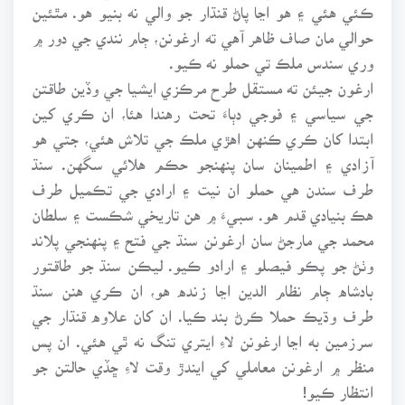
ڪئي هئي ۽ هو اڃا پاڻ قنڌار جو والي نه بنيو هو. مٿئين
حوالي مان صاف ظاهر آهي ته ارغونن، ڄام نندي جي دور ۾
وري سندس ملڪ تي حملو نه ڪيو.
ارغون جيئن ته مستقل طرح مرڪزي ايشيا جي وڏين طاقتن
جي سياسي ۽ فوجي دٻاءَ تحت رهندا هئا، ان ڪري کين
ابتدا کان ڪري ڪنهن اهڙي ملڪ جي تلاش هئي، جتي هو
آزادي ۽ اطمينان سان پنهنجو حڪم هلائي سگهن. سنڌ
طرف سندن هي حملو ان نيت ۽ ارادي جي تڪميل طرف
هڪ بنيادي قدم هو. سبيءَ ۾ هن تاريخي شڪست ۽ سلطان
محمد جي مارجڻ سان ارغونن سنڌ جي فتح ۽ پنهنجي پلاند
وٺڻ جو پڪو فيصلو ۽ ارادو ڪيو. ليڪن سنڌ جو طاقتور
بادشاه ڄام نظام الدين اڃا زنده هو، ان ڪري هنن سنڌ
طرف وڌيڪ حملا ڪرڻ بند ڪيا. ان کان علاوه قنڌار جي
سرزمين به اڃا ارغونن لاءِ ايتري تنگ نه ٿي هئي. ان پس
منظر ۾ ارغونن معاملي کي ايندڙ وقت لاءِ ڇڏي حالتن جو
انتظار ڪيو!