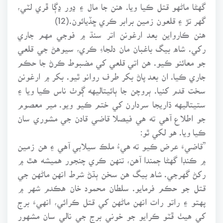
گهڻا ماڻهو قتل ڪيا ويا. هنن جا مال ۽ ڍور ڍڳا ڦري لٽي،
گهر تڙ ۽ قلعون زمين برابر ڪري ڇڏيائون.(12)
هنن ڪارواين بعد ارغونن اتر سنڌ ۾ فوجي مهم جاري
رکي. شاه بيگ باغبان مان دلجاءِ ڪري، سيوهڻ جي قلعي
جو معائنو ڪيو. هن اتي قلعي کي مضبوط ڪرڻ جا حڪم
جاري ڪيا. ان بعد پاڻ بکر طرف روانو ٿيو. بکر ۾ ارغونن
سخت قدم کنيا. ٻروچن جا ٻائيتاليهه ڳوٺ ناس ڪيا ويا ۽
ستيتاليهه ڌاريجا سردارن کي ختم ڪيو ويو. مير معصوم
جو اطلاع آهي ته هي فيصلا قاضي قادن جي مشوري سان
ڪيا ويا. هو لکي ٿو:
”قاضيءَ عرض ڪيو ته هيءُ ملڪ سيلابي آهي ۽ هن زمين
۾ ڪنڊا گهڻا ڄمندا آهن، تنهن ڪري چنجور هميشه هٿ ۾
رکڻ گهرجي. شاه بيگ هن سخن ٻڌڻ ‏شرط انهن ماڻهن جي
قتل جو حڪم فرمايو. سلطان محمود خان هڪدم شهر ۾
پهتو ۽ راتو رات انهن ماڻهن کي قتل ڪرائي، انهيءَ برج
کي هيٺ ڦٽو ڪرايو جو خوني برج جي نالي سان مشهور