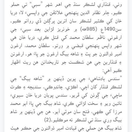
وٺي، قنڌاري لشڪر سنڌ جي اهم شهر ”سبي“ تي حملو
ڪيو. ڄام نظام الدين پنهنجي علائقن جي واپسيءَ لاءِ دريا
خان کي ڪثير لشڪر سان اترين پرڳڻن ڏي روانو ڪيو.
سن1490ع (985هه) ۾ خونريز لڙاين بعد سبيءَ جي
ارغوني ناظم سلطان محمد کي قتل ڪري، دريا خان هي
شهر واپس پنهنجي قبضي ۾ ورتو. سلطان محمد، ارغون
امير ذوالنون جو پٽ ۽ شاهه بيگ ارغون جو ڀاءُ هو. ارغونن
۽ قنڌارين جي هن شڪست جو تاريخدانن هن ريت اظهار
ڪيو آهي:
”سندس بادشاهيءَ جي پوين ڏينهن ۾ ”شاهه بيگ“ جي
لشڪر قنڌار کان اچي، اڪڙي، چانڊوڪي، سنديچه ۽ ڪوٽ
ماڇيءَ جي ڳوٺن کي ڦريو. سندس پويان دريا خان سيويءَ
تائين ويو ۽ سخت لڙائي ڪري، شاه بيگ جي ڀاءُ ابو محمد
مرزا کي ڪهي، فتح سان موٽي آيو. هن جي ڏينهن ۾ شاه
بيگ وري سنڌ تي لشڪر نه موڪليو.(2)
شاه بيگ هن حملي جي قيادت امير ذوالنون جي حڪم هيٺ