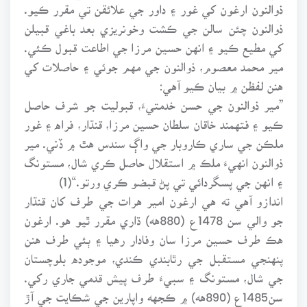
ذوالنون ارغون کي غور ۽ داور جي علائقن تي مقرر ڪيو.
ذوالنون چئن سالن جي ڪشت وخونريزي بعد باغي قبيلن
کي مطيع ڪيو ۽ انهن حسين مرزا جي اطاعت قبول ڪئي.
مير محمد معصوم، ذوالنون جي مهم جوئي ۽ حاصلات کي
هنن لفظن ۾ بيان ڪيو آهي:
”مير ذوالنون جي حسن خدمتيءَ، قبوليت جو شرف حاصل
ڪيو ۽ فتهمند خاقان سلطان حسين مرزا، قنڌار، فراه ۽ غور
ملڪن جي ساري ڪاروبار جي واڳ سندس هٿ ۾ ڏني. مير
ذوالنون انهيءَ ملڪ ۾ استقلال حاصل ڪري شال، مستونگ
۽ انهن جي پسگردائي تي پڻ قبضو ڪري ورتو.“(1)
اندازو آهي ته هي ارغون امير هرات جي طرف کان قنڌار
جو والي سن 1478ع (880هه) ڌاري مقرر ٿيو هو. ارغون
هڪ طرف حسين مرزا سان وفادار رهيا ۽ ٻئي طرف هنن
پنهنجي مستقبل جي رٿابندي ڪندي، موجوده بلوچستان
جي شال، مستونگ ۽ سبيءَ طرف پيش قدمي جاري رکي.
سن1485ع (890هه) ۾ ڪجهه واپارين جي شڪايت جي آڙ