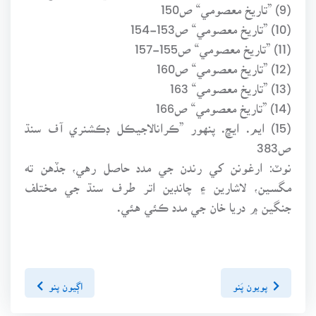
(9) ”تاريخ معصومي“ ص150
(10) ”تاريخ معصومي“ ص153-154
(11) ”تاريخ معصومي“ ص155-157
(12) ”تاريخ معصومي“ ص160
(13) ”تاريخ معصومي“ 163
(14) ”تاريخ معصومي“ ص166
(15) ايم. ايڇ. پنهور ”ڪرانالاجيڪل ڊڪشنري آف سنڌ
ص383
نوٽ: ارغونن کي رندن جي مدد حاصل رهي، جڏهن ته
مگسين، لاشارين ۽ چانڊين اتر طرف سنڌ جي مختلف
جنگين ۾ دريا خان جي مدد ڪئي هئي.
پويون پَنو
اڳيون پنو