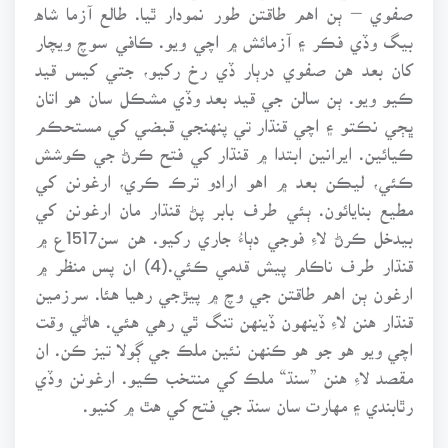
صفوي – ٻن اهم طاقتن طور نمودار ٿيا. طالع آزما شاه
بيگ وڏي فڪر ۽ آزمائش ۾ اچي ويو. ڪافي سوچ ويچار
کان بعد هن صفوي درٻار ڏي رخ رکيو، جتي کيس قيد
ڪيو ويو. ٻن سالن جي قيد بعد وڏي مشڪل سان هو اتان
ڀڄي نڪتو ۽ اچي قنڌار تي پنهنجي قبضي کي مستحڪم
ڪيائين. ايرانين ابتدا ۾ قنڌار کي فتح ڪرڻ جي ڪوشش
ڪئي، ليڪن بعد ۾ اهو ارادو ترڪ ڪري، ارغونن کي
مطيع بنايائون. ٻئي طرف بابر پڻ قنڌار مان ارغونن کي
بيدخل ڪرڻ لاءِ فوجي دٻاءُ جاري رکيو. هن سن1517ع ۾
قنڌار طرف ناڪام پيش قدمي ڪئي.(4) ان پس منظر ۾
ارغون ٻن اهم طاقتن جي وچ ۾ پيڙجي رهيا هئا. سرزمين
قنڌار هنن لاءِ ڏينهون ڏينهن تنگ ٿي رهي هئي. هاڻي وقت
اچي ويو هو جو هو ڪنهن نئين ملڪ جي ڳولا تيز ڪن. ان
مقصد لاءِ هنن ”سنڌ“ ملڪ کي منتخب ڪيو. ارغونن وڏي
رٿابندي ۽ مهارت سان سنڌ جي فتح کي هٿ ۾ کنيو.