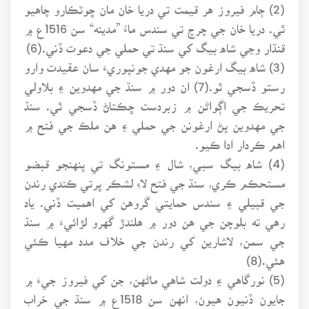
(2) ڄام فيروز هر قيمت تي دريا خان مان ڇوٽڪارو چاهيو
ٿي. دريا خان جي چرچ تي سندس ماءُ ”مدينه“ سن 1516ع ۾
قنڌار وڃي شاه بيگ کي سنڌ تي حملي جي دعوت ڏني.(6)
(3) شاه بيگ ارغون جو مهدي جونپوريءَ سان عقيدت وارو
رستو ڏسجي ٿو.(7) ان دور ۾ سنڌ جي مهدوين ۽ بلاولي
تحريڪ جي اڳواڻن ۾ زبردست ڇڪتاڻ ڏسجي ٿي. سنڌ
جي مهدوين پڻ ارغونن جي حملي ۽ هن ملڪ جي فتح ۾
اهم ڪردار ادا ڪيو.
(4) شاه بيگ سبي، شال ۽ مستونگ تي پنهنجو قبضو
مستحڪم ڪري، سنڌ جي فتح لاءِ لشڪر ڀرتي ڪندي رندن
جي قبيلي ۽ سندس حمايتي گروهن کي اهميت ڏني. ياد
رهي ته بلوچن جي هن دور ۾ هلندڙ گهرو لڙائيءَ ۾ سنڌ
جي سمن، لاشارين کي رندن جي خلاف مدد مهيا ڪئي
هئي.(8)
(5) نورگاهي ۽ دولت شاهي ماڻهن، جن کي فيروز جيءَ ۾
جايون ڏنيون هيون، انهن سن 1518ع ۾ سنڌ جي خراب