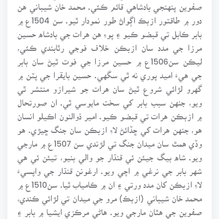
صفوين پنهنجي بادشاهي قائم ڪئي. محمد خان شيباني هن
دور ۾ طاقتور ازبڪ اڳواڻ طور نمودار ٿيو. سن 1504ع ۾
بابر ڪابل تي قبضو ڪيو ۽ پوءِ هن هرات جي بادشاه حسين
مرزا جي مدد سان ازبڪن خلاف فوجي رٿابندي ڪئي،
ليڪن سن1506ع ۾ حسين مرزا جي فوت ٿيڻ سان بابر
جي هيءَ اميد پوري نه ٿي سگهي. حسين بايقرا جي پٽن ۾
گهرو لڙائي شروع ٿيڻ سان هرات جو شيرازو منتشر ٿي
ويو، جنهن سبب بابر کي سخت مايوسي ٿي. ان صورتحال
۾ ازبڪن هرات تي قبضو ڪيو. امير ذوالنون اڪيلو انسان
هو، جنهن هرات کي ڇڏائڻ لاءِ ازبڪن سان جنگ ڇيڙي. هو
وڏي همٿ سان ميدان جنگ تي لڙندي سن 1507ع ۾ مارجي
ويو. شاه بيگ جيئن ئي قنڌار جو والي بنيو، تيئن ئي هي
شهر بابر جي نرغي ۾ اچي ويو. ارغونن قنڌار جي واپسيءَ
لاءِ ازبڪن کان مدد ورتي ۽ ان ۾ ڪامياب ٿيا. سن1510ع ۾
محمد خان شيباني (ازبڪ) مرو جي ميدان تي لڙائي ڪندي،
صفوين جي هٿان مارجي ويو. هاڻي مرڪزي ايشيا ۾ بابر ۽