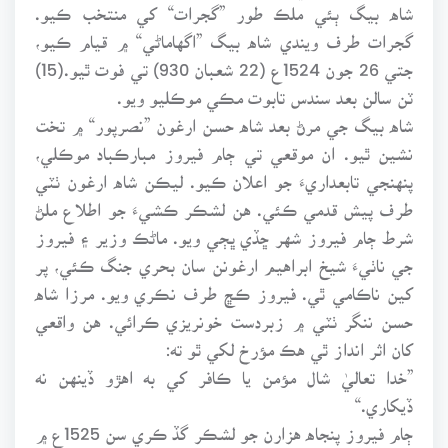
شاه بيگ ٻئي ملڪ طور ”گجرات“ کي منتخب ڪيو.
گجرات طرف ويندي شاه بيگ ”اگهاماڻي“ ۾ قيام ڪيو،
جتي 26 جون 1524ع (22 شعبان 930) تي فوت ٿيو.(15)
ٽن سالن بعد سندس تابوت مڪي موڪليو ويو.
شاه بيگ جي مرڻ بعد شاه حسن ارغون ”نصرپور“ ۾ تخت
نشين ٿيو. ان موقعي تي ڄام فيروز مبارڪباد موڪلي،
پنهنجي تابعداريءَ جو اعلان ڪيو. ليڪن شاه ارغون ٺٽي
طرف پيش قدمي ڪئي. هن لشڪر ڪشيءَ جو اطلاع ملڻ
شرط ڄام فيروز شهر ڇڏي ڀڄي ويو. ماڻڪ وزير ۽ فيروز
جي ناٺيءَ شيخ ابراهيم ارغونن سان بحري جنگ ڪئي، پر
کين ناڪامي ٿي. فيروز ڪڇ طرف نڪري ويو. مرزا شاه
حسن ننگر ٺٽي ۾ زبردست خونريزي ڪرائي. هن واقعي
کان اثر انداز ٿي هڪ مؤرخ لکي ٿو ته:
”خدا تعاليٰ شال مؤمن يا ڪافر کي به اهڙو ڏينهن نه
ڏيکاري.“
ڄام فيروز پنجاه هزارن جو لشڪر گڏ ڪري سن 1525ع ۾