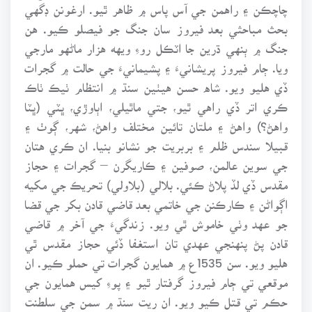
چاچڪن ۽ راهمن جي آس پاس ۾ ظاهر ٿيو. ارغونن ڊگهي
بحث مباحثي بعد فيروز سان جنگ جو فيصلو ڪيو. هن
جنگ ۾ ٻنهي ڌرين جا اٽڪل روءِ ويهه هزار ماڻهو مارجي
ويا. ڄام فيروز پريشانيءَ ۽ پشيمانيءَ جي حالت ۾ گجرات
ڏي هليو ويو. شاه حسن هيٺين سنڌ ۾ انتظام ٺيڪ ٺاڪ
ڪري اتر ڏي راهي ٿيو، جتي ماٿيلي، اٻاوڙي، ڀٽي (ڀٽا
واهڻ؟) واهڻ ۽ ملتان تائين مختلف واهڻ، شهر، ڳوٺ ۽
قبيلا سندس ظلم ۽ بربريت جو نشانو بنيا. ان ڪري هتان
جي سوين عالمن، صوفين ۽ ڪاريگرن – گجرات ۽ حجاز
مقدس ڏي لڏ پلاڻ ڪئي. بلالي (بلاولي) تحريڪ جي مکيه
اڳواڻن ۽ ڪارڪنن جي خاتمي بعد قاضي قادن بکر جي قضا
جو عهد وٺي خاموش ٿي ويو. زندگيءَ جي آخر ۾ قاضي
قادن پڻ پنهنجي عهدي تان استغفا ڏئي حجاز مقدس ٿي
هليو ويو. سن 1535ع ۾ همايون گجرات تي حملو ڪيو. ان
موقعي تي ڄام فيروز گرفتار ٿيو ۽ پوءِ کيس همايون جي
حڪم تي قتل ڪيو ويو. ان ريت سنڌ ۾ سمن جي سلطنت