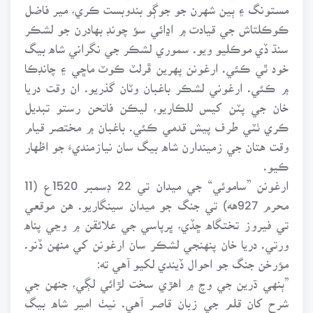
مستونگ ۽ ٻين شهرن جو جوڳو بندوبست ڪري، مير فاضل
ڪوڪلتاش جي قيادت ۾ اڍائي سؤ چونڊ بهادرن جو لشڪر
سنڌ ڏي موڪليو ويو. سموري لشڪر جي نگراني شاه بيگ
خود ٿي ڪئي. ارغونن پهرين ڦرلٽ ڪوٽ ماڇي ۽ چانڊڪا
۾ ڪئي. ارغوني لشڪر باغبان وٽان گذريو. ان وقت دريا
خان جي پٽن کيس للڪاريو، ليڪن فاتحن رستو تبديل
ڪري ٺٽي طرف پيش قدمي ڪئي. باغبان ۾ مختصر قيام
وقت هتان جي زميندارن شاه بيگ سان نيازمنديءَ جو اظهار
ڪيو.
ارغونن ”ساموئي“ جي ميدان تي 22 ڊسمبر 1520ع (11
محرم 927هه) تي جنگ جو ميدان سينگاريو. هن موقعي
تي فيروز تختگاه ڇڏي، ڀرپاسي جي علائقن ۾ وڃي پناه
ورتي. دريا خان پنهنجي لشڪر سان ارغونن کي منهن ڏنو.
مؤرخن جنگ جو احوال ڏيندي لکيو آهي ته:
”ٻنهي ڌرين جي وچ ۾ اهڙي سخت لڙائي لڳي، جنهن جي
شرح کان قلم جي زبان قاصر آهي. نيٺ امير شاه بيگ