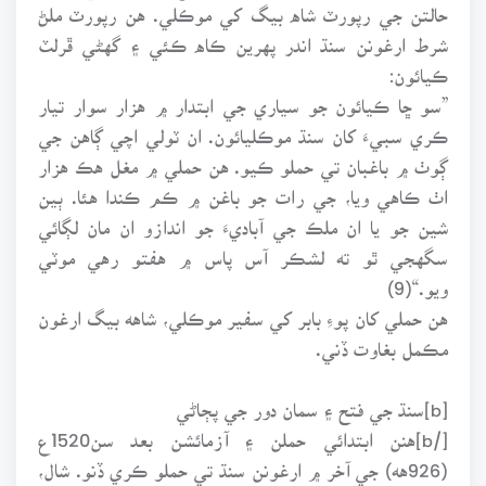
حالتن جي رپورٽ شاه بيگ کي موڪلي. هن رپورٽ ملڻ
شرط ارغونن سنڌ اندر پهرين ڪاه ڪئي ۽ گهڻي ڦرلٽ
ڪيائون:
”سو ڇا ڪيائون جو سياري جي ابتدار ۾ هزار سوار تيار
ڪري سبيءَ کان سنڌ موڪليائون. ان ٽولي اچي ڳاهن جي
ڳوٺ ۾ باغبان تي حملو ڪيو. هن حملي ۾ مغل هڪ هزار
اٺ ڪاهي ويا، جي رات جو باغن ۾ ڪم ڪندا هئا. ٻين
شين جو يا ان ملڪ جي آباديءَ جو اندازو ان مان لڳائي
سگهجي ٿو ته لشڪر آس پاس ۾ هفتو رهي موٽي
ويو.“(9)
هن حملي کان پوءِ بابر کي سفير موڪلي، شاهه بيگ ارغون
مڪمل بغاوت ڏني.
[b]سنڌ جي فتح ۽ سمان دور جي پڄاڻي
[/b]هنن ابتدائي حملن ۽ آزمائشن بعد سن1520ع
(926هه) جي آخر ۾ ارغونن سنڌ تي حملو ڪري ڏنو. شال،