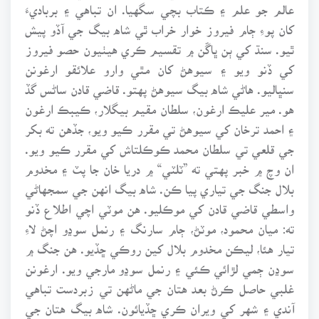
عالم جو علم ۽ ڪتاب بچي سگهيا. ان تباهي ۽ برباديءَ
کان پوءِ ڄام فيروز خوار خراب ٿي شاه بيگ جي آڏو پيش
ٿيو. سنڌ کي ٻن ڀاڱن ۾ تقسيم ڪري هيٺيون حصو فيروز
کي ڏنو ويو ۽ سيوهڻ کان مٿي وارو علائقو ارغونن
سنڀاليو. هاڻي شاه بيگ سيوهڻ پهتو. قاضي قادن ساڻس گڏ
هو. مير عليڪ ارغون، سلطان مقيم بيگلار، ڪيبڪ ارغون
۽ احمد ترخان کي سيوهڻ تي مقرر ڪيو ويو، جڏهن ته بکر
جي قلعي تي سلطان محمد ڪوڪلتاش کي مقرر ڪيو ويو.
ان وچ ۾ خبر پهتي ته ”ٽلٽي“ ۾ دريا خان جا پٽ ۽ مخدوم
بلال جنگ جي تياري پيا ڪن. شاه بيگ انهن جي سمجهاڻي
واسطي قاضي قادن کي موڪليو. هن موٽي اچي اطلاع ڏنو
ته: ميان محمود، موٽڻ، ڄام سارنگ ۽ رنمل سوڍو اچڻ لاءِ
تيار هئا، ليڪن مخدوم بلال کين روڪي ڇڏيو. هن جنگ ۾
سوڍن ڄمي لڙائي ڪئي ۽ رنمل سوڍو مارجي ويو. ارغونن
غلبي حاصل ڪرڻ بعد هتان جي ماڻهن تي زبردست تباهي
آندي ۽ شهر کي ويران ڪري ڇڏيائون. شاه بيگ هتان جي