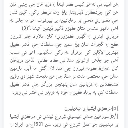
هن اميد تي ته هو کيس ڪم ايندا ۽ دريا خان جي چنبي مان
هن کي ڇوٽڪارو ڏياريندا، پاڻ وٽ نوڪر رکي، کين ٺٽي
جي مغلواڙي محلي ۾ رهايائين؛ پر بيوقوف اهو نه ڄاتو ته
اهي ماڻهو سندس مٿان ڪهڙو ڏکيو ڏينهن آڻيندا.“(3)
درٻاري ابتري ۽ گهرو ڪمزوريءَ کان علاوه ڄام فيروز
ڪڇ ۽ گجرات سان پڻ سمن جي سلطنت جي قائم ڪيل
بهترين لاڳاپن کي برقرار نه رکي سگهيو. اهو ئي سبب
آهي جو جڏهن ارغونن سنڌ تي ڪاه ڪئي، تڏهن درياخان
کان علاوه ڪوبه فيروز جي مدد لاءِ اڳتي نه آيو. ٻارنهن
سالن جي مختصر مدت ۾ سنڌ جي هن بدبخت شهزادي وڏين
مشڪلاتن ۽ قربانين سان پنهنجن بزرگن جي قائم ڪيل
سلطنت کي به برباد ڪيو ۽ خود به دربدر ٿي ختم ٿي ويو.
[b]مرڪزي ايشيا ۾ تبديليون
[/b]سورهين صدي عيسوي شروع ٿيندي ئي مرڪزي ايشيا
۾ تبديلين جو عمل شروع ٿي ويو. سن 1501ع ۾ ايران ۽