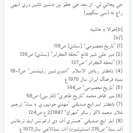
جي پڄاڻي ٿي. ان بعد هي خطو ٻن صدين تائين وري ڏيهي
راڄ نه ڏسي سگهيو!
[b]حوالا ۽ حاشيه
[/b]
(1) ”تاريخ معصومي“ (سنڌي) ص119
(2) مير علي شير قانع ”تحفة الڪرام“ (سنڌي) ص136
(3) ”تحفة الڪرام“ ص137
(4) ڊاڪٽر رياض الاسلام ”انڊوپرشين رليشنس“ ص1-18
بنياد فرهنگ ايران سال 1970ع
(5) ”تاريخ معصومي“ ص144
(6) مير طاهر محمد ”تاريخ طاهري“ (فارسي) ص58
(7) ڊاڪٽر ايم.ايڇ صديقي ”مهدي جونپوري ۽ سنڌ“ ترجمو
غلام محمد لاکو رسالو ”مهراڻ“ 2/1987ع ص124
(8) ايم ايڇ صديقي ”هسٽري آف دي ارغونس اينڊ ترخانس
آف سنڌ“ ص215 انسٽيٽيوٽ آف سنڌالاجي سال1972ع