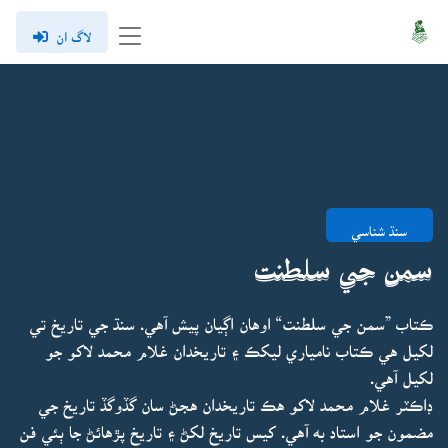
لاگ ان
سنڌ شناسي
سمن جي سلطنت
ڪتاب ”سمن جي سلطنت“ اوهان اڳيان پيش آهي. سنڌ جي تاريخ تي
لکيل هي ڪتاب نامياري ليکڪ ۽ تاريخدان غلام محمد لاکو جو
لکيل آهي.
ڊاڪٽر غلام محمد لاکو هڪ تاريخدان هجڻ سان گڏوگڏ تاريخ جي
مضمون جو استاد به آهي. کيس تاريخ لکڻ ۽ تاريخ پڙهائڻ جا ٻئي فن