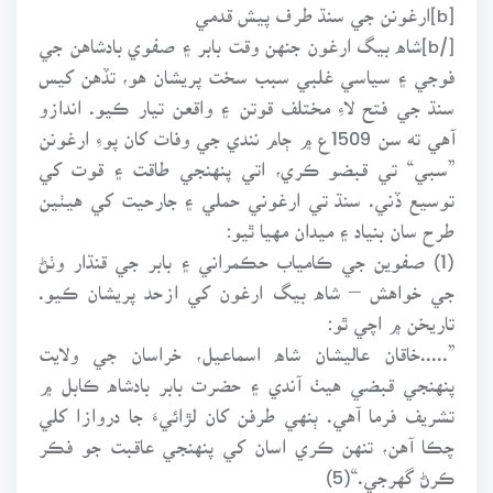
[b]ارغونن جي سنڌ طرف پيش قدمي
[/b]شاه بيگ ارغون جنهن وقت بابر ۽ صفوي بادشاهن جي
فوجي ۽ سياسي غلبي سبب سخت پريشان هو، تڏهن کيس
سنڌ جي فتح لاءِ مختلف قوتن ۽ واقعن تيار ڪيو. اندازو
آهي ته سن 1509ع ۾ ڄام نندي جي وفات کان پوءِ ارغونن
”سبي“ تي قبضو ڪري، اتي پنهنجي طاقت ۽ قوت کي
توسيع ڏني. سنڌ تي ارغوني حملي ۽ جارحيت کي هيٺين
طرح سان بنياد ۽ ميدان مهيا ٿيو:
(1) صفوين جي ڪامياب حڪمراني ۽ بابر جي قنڌار وٺڻ
جي خواهش – شاه بيگ ارغون کي ازحد پريشان ڪيو.
تاريخن ۾ اچي ٿو:
”.....خاقان عاليشان شاه اسماعيل، خراسان جي ولايت
پنهنجي قبضي هيٺ آندي ۽ حضرت بابر بادشاه ڪابل ۾
تشريف فرما آهي. ٻنهي طرفن کان لڙائيءَ جا دروازا کلي
چڪا آهن، تنهن ڪري اسان کي پنهنجي عاقبت جو فڪر
ڪرڻ گهرجي.“(5)