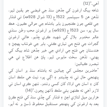
آهي.“(12)
شاهه بيگ ارغون کي جڏهن سنڌ جي قبضي جو يقين ٿيو،
تڏهن هن 5 سيپٽمبر 1522ع (13 شوال 928هه) تي قنڌار
جي قلعي جون ڪنجيون بابر بادشاه جي حوالي ڪيون. هڪ
سال پوءِ سن 1523ع (929هه) ۾ ارغونن محب وطن سنڌي
عالم مخدوم بلال کي شهيد ڪري ڇڏيو. هاڻي ارغونن
گجرات جي فتح جي تياري ڪئي. بابر جي خوشاب پهچڻ ۽
هندستان جي فتح جي ارادي جي خبر جڏهن شاه بيگ کي
پهتي، تڏهن سخت مايوس ٿيو. پاڻ هن اطلاع تي هي
تبصرو ڪيائين:
”حاضرين مجلس کي چيائين ته بادشاه سنڌ ۾ اسان کي
پنهنجي حال تي نه ڇڏيندو ۽ اڳي پوءِ نيٺ هي ملڪ اسان
کان ۽ اسان جي اولاد کان کسي وٺندو، تنهن ڪري اسان تي
لازم آهي ته ڪنهن ٻئي ملڪ ڏانهن ڀڄون.“(14)
هزارين ميل لتاڙي اچڻ ۽ قنڌار کي ڇڏي سنڌ کي فتح ڪرڻ
بعد به ارغونن کي پنهنجو مستقبل محفوظ ڏسڻ ۾ نه آيو.