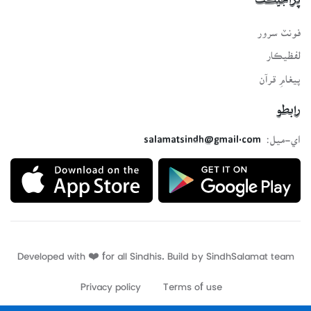
پراجيڪٽ
فونٽ سرور
لفظيڪار
پيغامِ قرآن
رابطو
اي-ميل:
salamatsindh@gmail.com
Developed with ❤️ for all Sindhis. Build by
SindhSalamat
team
Privacy policy
Terms of use