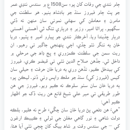
ڄام نندي جي وفات کان پوءِ سن1508ع ۾ سندس ننڍي عمر
جو پٽ ڄام فيروز سنڌ جو بادشاه بنيو. هو سلطنت جي
مامرن ۽ معاملن کي سهڻي نموني سان منهن نه ڏئي
سگهيو. پراڻا امير، وزير ۽ درٻاري تنگ ٿي آهستي آهستي
درٻار ڇڏيندا ويا. آخرڪار نندي جو پيارو امير ۽ پٽيو، دريا
خان به ننگر ٺٽو ڇڏي، اچي پنهنجي جاگير تي رهيو. ان
ريت سمن جي سلطنت ڪمزوري ۽ ڀڃ ڊاه جي مرحلي ۾
داخل ٿي. جڏهن صلاح الدين ٺٽي تي قبضو ڪري، فيروز
کي بيدخل ڪيو، تڏهن وري به دريا خان حرفت ۽ حيلي سان
کيس (فيروز کي) سنڌ جو ملڪ واپس وٺي ڏنو. ليڪن پوءِ
به دريا خان سان سٺو سلوڪ نه ڪيو ويو. فيروز جي هن
طور طريقي تي مير علي شيخ قانع هن ريت ڏک جو اظهار
ڪيو آهي:
”هيءُ هن دفعي پڻ دريا خان سان چڱيءَ طرح نه هليو، بلڪه
دولت شاهي ۽ نور گاهي مغلن جي ٽولي ۽ ڪيبڪ ارغون
کي – جي سندس وقت ۾ شاه بيگ کان ڇڄي ٺٽي آيا هئا،