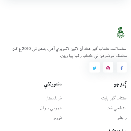
سنڌسلامت ڪتاب گهر ھڪ آن لائين لائبريري آھي، جنھن تي 2010ع کان
مختلف موضوعن تي ڪتاب رکيا پيا وڃن.
ڳنڍجو
ڪميونٽي
ڪتاب گهر بابت
طريقيڪار
انتظامي سَٿ
عمومي سوال
رابطو
فورم