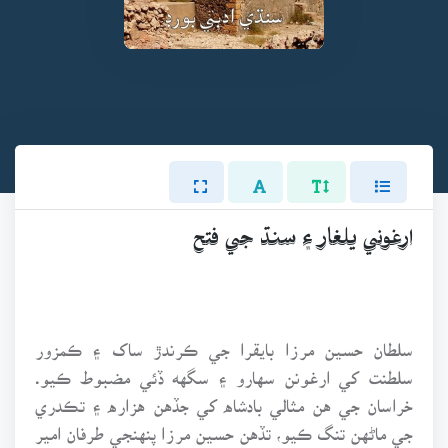
ارغوني يلغار ۽ سنڌ جي فتح
سلطان حسين مرزا بايقرا جي ڪرندڙ ساک ۽ ڪمزور
سلطنت کي ارغونن سهارو ۽ سگهه ڏئي مضبوط ڪيو.
خراسان جي هن مثالي بادشاه کي جڏهن هزاره ۽ تڪدري
جي ماڻهن تنگ ڪيو، تڏهن حسين مرزا پنهنجي طرفان امير