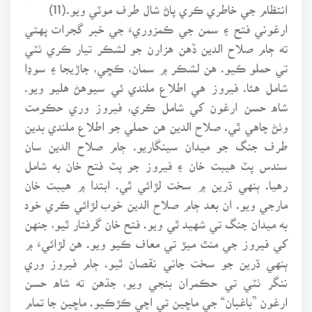
انتظام جي خاطري ڪري پاڻ شال طرف موٽي ويو.(11)
ارغوني فتح ۽ سمن جي ڪمزوريءَ جي خبر گجرات پهتي
ته ڄام صلاح الدين ڏهن هزارن جو لشڪر تيار ڪري ٺٽي
تي حملو ڪيو. هن لشڪر ۾ سمان، ڪڇي، جاڙيجا ۽ سوڍا
شامل هئا. فيروز هي اطلاع ملندي ئي سيوهڻ هليو ويو.
شاه حسن ارغون کي شامل ڪري، فيروز وري حڪومت
وٺڻ چاهي ٿي. صلاح الدين هن حملي جو اطلاع ملندي بدين
طرف جنگ جو ميدان سينگاريو. ڄام صلاح الدين سان
سندس پٽ هيبت خان ۽ فيروز جو پٽ فتح خان به شامل
رهيا. ٻنهي ڌرين ۾ سخت لڙائي ٿي. ابتدا ۾ هيبت خان
مارجي ويو. ان بعد ڄام صلاح الدين خوب لڙائي ڪري خود
به ميدان جنگ تي شهيد ٿي ويو. فتح خان گرفتار ٿيو، جنهن
کي فيروز جي منٿ ميڙ تي معاف ڪيو ويو. هن لڙائيءَ ۾
ٻنهي ڌرين جو سخت جاني نقصان ٿيو. ڄام فيروز وري
ننگر ٺٽي تي حڪمران بنجي ويو، جڌهن ته شاه حسن
ارغون ”باغبان“ جي ماڇين تي اچي ڪڙڪيو. ماڇين جا تمام