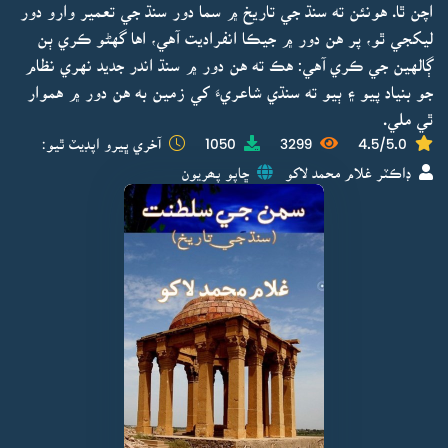
اچن ٿا. هونئن ته سنڌ جي تاريخ ۾ سما دور سنڌ جي تعمير وارو دور
ليکجي ٿو، پر هن دور ۾ جيڪا انفراديت آهي، اها گهڻو ڪري ٻن
ڳالهين جي ڪري آهي: هڪ ته هن دور ۾ سنڌ اندر جديد نهري نظام
جو بنياد پيو ۽ ٻيو ته سنڌي شاعريءَ کي زمين به هن دور ۾ هموار
ٿي ملي.
4.5/5.0
3299
1050
آخري ڀيرو اپڊيٽ ٿيو:
ڊاڪٽر غلام محمد لاکو
ڇاپو پھريون