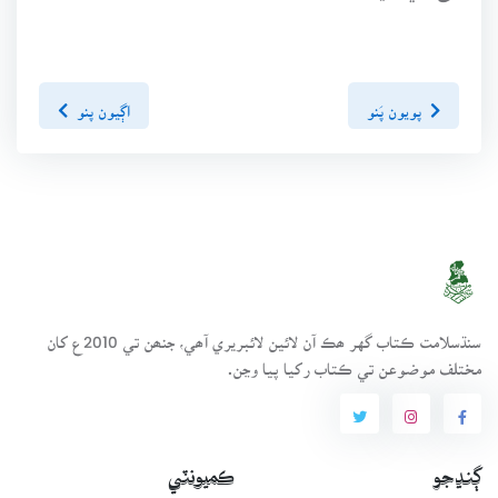
پويون پَنو
اڳيون پنو
سنڌسلامت ڪتاب گهر ھڪ آن لائين لائبريري آھي، جنھن تي 2010ع کان
مختلف موضوعن تي ڪتاب رکيا پيا وڃن.
ڳنڍجو
ڪميونٽي