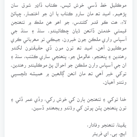
موڪليل خط ڏسي خوش ٿيس. ڪتاب ڏاڍو شوق سان
پڙھيم. اميد تھ مان سارو ڪتاب يا ان جو اختصار، ڇپائڻ
لاءِ، ھت ڪو قدم کڻندس، جو اھو ھن ملڪ ۾ تنھنجن
قيمتي خدمتن ڏانھن ڌيان ڇڪائيندو. سنڌ ۽ سنڌ جي
آسپاس واري ملڪن جون خبرون، جيڪي تو مھرباني ڪري
موڪليون آھن. اميد تھ تون مون ڏي حقيقتون لکندو
رھندين ۽ پنھنجو، عالومل جو، پنھنجي ساري ڪٽنب، سنڌ ۽
ان جي آسپاس وارن ملڪن جو احوال پڻ موڪليندو رھندين.
توکي خبر آھي تھ مان انھن ڳالھين ۾ ھميشه دلچسپي
وٺندو آھيان.
خدا توکي ۽ تنھنجن ٻارن کي خوش رکي، وڏي عمر ڏئي ۽
تون پنھنجن پٽن پوٽن کي وڌندو ويجھندو ڏسين.
يقينا، تنھنجو وفادار،
ايڇ. بي. اي فريئر