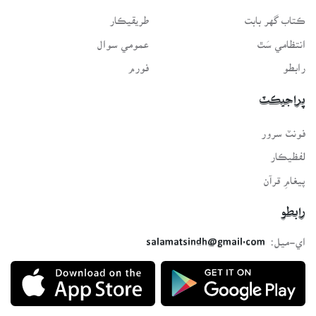
ڪتاب گهر بابت
طريقيڪار
انتظامي سَٿ
عمومي سوال
رابطو
فورم
پراجيڪٽ
فونٽ سرور
لفظيڪار
پيغامِ قرآن
رابطو
اي-ميل:
salamatsindh@gmail.com