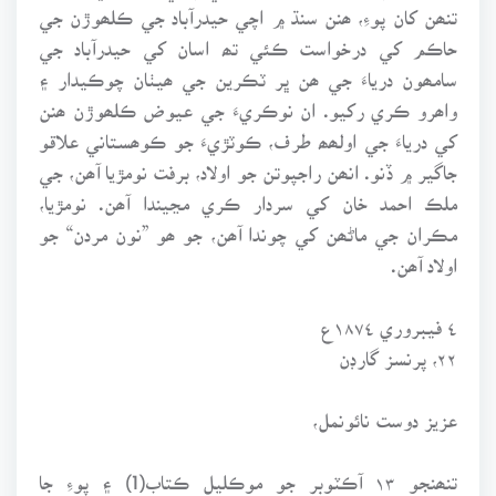
تنھن کان پوءِ، ھنن سنڌ ۾ اچي حيدرآباد جي ڪلھوڙن جي
حاڪم کي درخواست ڪئي تھ اسان کي حيدرآباد جي
سامھون درياءَ جي ھن ڀر ٽڪرين جي ھيٺان چوڪيدار ۽
واھرو ڪري رکيو. ان نوڪريءَ جي عيوض ڪلھوڙن ھنن
کي درياءَ جي اولھھ طرف، ڪوٽڙيءَ جو ڪوھستاني علاقو
جاگير ۾ ڏنو. انھن راجپوتن جو اولاد، برفت نومڙيا آھن، جي
ملڪ احمد خان کي سردار ڪري مڃيندا آھن. نومڙيا،
مڪران جي ماڻھن کي چوندا آھن، جو ھو ”نون مردن“ جو
اولاد آھن.
٤ فيبروري ١٨٧٤ع
٢٢، پرنسز گارڊن
عزيز دوست نائونمل،
تنھنجو ١٣ آڪٽوبر جو موڪليل ڪتاب(1) ۽ پوءِ جا