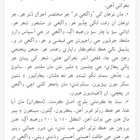
ٺھرائي آھي.
٢. مان توھان کي ”واگھي در“ جو مختصر احوال ڏنو ھو. جو
توھان ان وقت لکي ڇڏيو ھو. واگھي در مشھور شھر ھو.
اڍائي سؤ يا چار سؤ ورھيھ اڳ، واگھي در جي آسپاس وارو
ملڪ، جوڌپور جي راجپوتن جي قبضي ۾ ھو. واگھي در ۾،
ٻڌيمل نالي ھڪ شاھوڪار واپاري رھندو ھو، جنھن پنھنجي
رھڻ جي جاءِ قلعي اندر ٺھرائي ھئي. شھر کي پيئڻ جو
پاڻي پھاڙيءَ جي چشمن ۽ ملير نئن مان ملندو ھو. سانوڻ
۾، جڏھن سمنڊ تکو ٿيندو ھو تھ ملتان، بھاولپور ۽ نئين
سکر جون ٻيڙيون، سنڌونديءَ مان ٻاجھر کڻي اچي واگھي
در پھچي، ان لاھينديون ھيون.
٣. سنڌ جا ڪرمتي بلوچ، اصل ڪرمت، (مڪران) مان آيا
ھئا. ھو ھڪ رولو قوم آھن. ٻڪريون، ڳئون، مينھون ۽ ٻيو
مال ھنن جي دولت آھن. اٽڪل ١٥٠ يا ٢٠٠ ورھيھ اڳ، ھنن
ٻروچن جو ھڪ ٽولو اچي حب نديءَ تي ديرو ڄمائي ويٺو
ھو. ھنن جي طاقت آھستي آھستي وڌندي ويئي. واگھي در