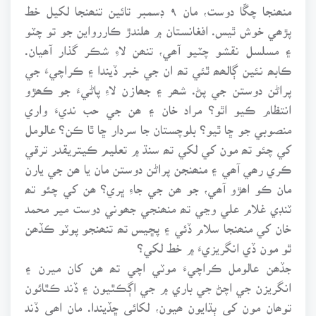
منھنجا چڱا دوست، مان ٩ ڊسمبر تائين تنھنجا لکيل خط
پڙھي خوش ٿيس. افغانستان ۾ ھلندڙ ڪاررواين جو تو چٽو
۽ مسلسل نقشو چٽيو آھي، تنھن لاءِ شڪر گذار آھيان.
ڪابھ نئين ڳالھھ ٿئي تھ ان جي خبر ڏيندا ۽ ڪراچيءَ جي
پراڻن دوستن جي پڻ. شھر ۽ جھازن لاءِ پاڻيءَ جو ڪھڙو
انتظام ڪيو اٿو؟ مراد خان ۽ ھن جي حب نديءَ واري
منصوبي جو ڇا ٿيو؟ بلوچستان جا سردار ڇا ٿا ڪن؟ عالومل
کي چئو تھ مون کي لکي تھ سنڌ ۾ تعليم ڪيتريقدر ترقي
ڪري رھي آھي ۽ منھنجن پراڻن دوستن مان يا ھن جي يارن
مان ڪو اھڙو آھي، جو ھن جي جاءِ ڀري؟ ھن کي چئو تھ
ٽنڊي غلام علي وڃي تھ منھنجي جھوني دوست مير محمد
خان کي منھنجا سلام ڏئي ۽ پڇيس تھ تنھنجو پوٽو ڪڏھن
ٿو مون ڏي انگريزيءَ ۾ خط لکي؟
جڏھن عالومل ڪراچيءَ موٽي اچي تھ ھن کان ميرن ۽
انگريزن جي اچڻ جي باري ۾ جي اڳڪٿيون ۽ ڏند ڪٿائون
توھان مون کي ٻڌايون ھيون، لکائي ڇڏيندا. مان اھي ڏند