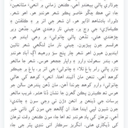
چوڌاري پاڻي بيھندو آھي. ڪنھن زماني ۾ انھيءَ مٿانھينءَ
جاءِ تي ھڪ چڱو خاصو پڪو شھر ھوندو ھو. اھو شھر،
دلوراءِ بادشاھھ اڏايو ھو. ان شھر جي اتر ۾ ۽ ڪلفٽن ۽
ڪياماڙيءَ جي وچ ۾، چيني نار وھندي ھئي. جڏھن وير
چڙھندي ھئي، تڏھن پاڻي ڇانوڻيءَ ۾ وھي ايندو ھو.
ھرقسم جون ٻيڙيون، چيني نار مان لنگھي شھر تائين
اينديون ھيون اھو شھر چار پنج سؤ ورھيھ اڳ آباد ھوندو
ھو. بندر سھولت وارو ۽ واپار ججھو ھوس. شھر جا ماڻھو
تازو پاڻي رام باغ تلاءَ ۽ ڇانوڻيءَ جي اتر ۾، باغ ۾ جيڪو
کوھھ آھي، تنھن مان آڻيند اھئا. انھيءَ کوھھ کي ھاڻي
ڇانوڻيءَ وارو کوھھ چوندا آھن. مان ڏھن پندرھن سالن جو
ھوس تھ ڪيترن پڪن گھرن جا نشان ڏٺا ھئم. غريب ماڻھو
برسات جي ڏينھن ۾ انھن دڙن تي وڃي سون ۽ چانديءَ
جون شيون لڀي ايندا ھئا. ان ڳالھھ جي مون کي ذاتي خبر
آھي. توھان کي ياد ھوندو تھ اھا جاءِ مون ڪنھن وقت توھان
کي ڏيکاري ھئي. انگريز سرڪار اتي ننڍي پٿر جي جاءِ