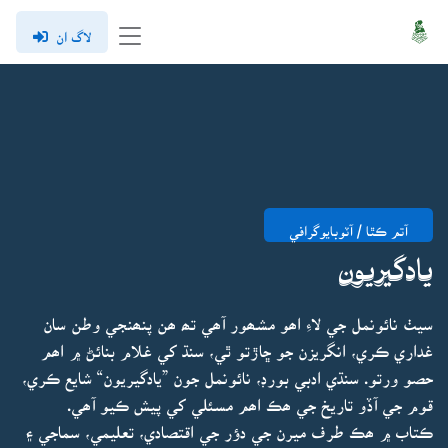
لاگ ان
آتم ڪٿا / آٽوبايوگرافي
يادگيريون
سيٺ نائونمل جي لاءِ اھو مشھور آھي تھ ھن پنھنجي وطن سان
غداري ڪري، انگريزن جو ڇاڙتو ٿي، سنڌ کي غلام بنائڻ ۾ اھم
حصو ورتو. سنڌي ادبي بورڊ، نائونمل جون ”يادگيريون“ شايع ڪري،
قوم جي آڏو تاريخ جي ھڪ اھم مسئلي کي پيش ڪيو آھي.
ڪتاب ۾ ھڪ طرف ميرن جي دؤر جي اقتصادي، تعليمي، سماجي ۽