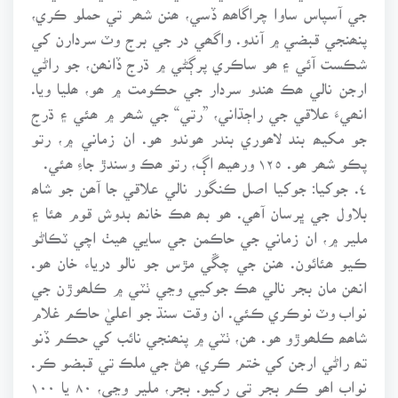
جي آسپاس ساوا چراگاھھ ڏسي، ھنن شھر تي حملو ڪري،
پنھنجي قبضي ۾ آندو. واگھي در جي برج وٽ سردارن کي
شڪست آئي ۽ ھو ساڪري پرڳڻي ۾ ڌرج ڏانھن، جو راڻي
ارجن نالي ھڪ ھندو سردار جي حڪومت ۾ ھو، ھليا ويا.
انھيءَ علاقي جي راڄڌاني، ”رتي“ جي شھر ۾ ھئي ۽ ڌرج
جو مکيھ بند لاھوري بندر ھوندو ھو. ان زماني ۾، رتو
پڪو شھر ھو. ١٢٥ ورھيھ اڳ، رتو ھڪ وسندڙ جاءِ ھئي.
٤. جوکيا: جوکيا اصل ڪنگور نالي علاقي جا آھن جو شاھ
بلاول جي ڀرسان آھي. ھو بھ ھڪ خانھ بدوش قوم ھئا ۽
ملير ۾، ان زماني جي حاڪمن جي سايي ھيٺ اچي ٽڪاڻو
ڪيو ھئائون. ھنن جي چڱي مڙس جو نالو درياء خان ھو.
انھن مان بجر نالي ھڪ جوکيي وڃي ٺٽي ۾ ڪلھوڙن جي
نواب وٽ نوڪري ڪئي. ان وقت سنڌ جو اعليٰ حاڪم غلام
شاھھ ڪلھوڙو ھو. ھن، ٺٽي ۾ پنھنجي نائب کي حڪم ڏنو
تھ راڻي ارجن کي ختم ڪري، ھڻ جي ملڪ تي قبضو ڪر.
نواب اھو ڪم بجر تي رکيو. بجر، ملير وڃي، ٨٠ يا ١٠٠