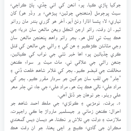
جوکيا ڀاڙي ڪيا. پوءِ انھن کي اتي ڇڏي، پاڻ ڪراچيءَ
سيٺ ڀوڄومل (منھنجي چوٿينءَ پيڙھيءَ ۾ وڏو ھو) کان
تياريءَ لاءِ پئسا اڌارا وٺڻ آيو. آخر ھو گزري بندر مان روانو
ٿيو. ان وقت، رائو ارجن اٽڪل ويھن ماڻھن سان درياءَ جي
ھڪ ٻيٽ تي لٿل ھو. بجر راتو واھھ پنھنجن ماڻھن سان
وڃي مٿانئن ڪڙڪيو ۽ ھن کي ۽ راڻي جي ماڻھن کي قتل
ڪري ڇڏيائين پوءِ اھا خبر ٺٽي جي نواب کي ڪيائين،
جنھن راڻي جي علاقي تي، ماٺ ميٺ ۾ سواءِ ڪنھن
مخالفت جي قبضو ڪيو. بجر کي غلام شاھھ خلعت ڏني ۽
”ڄام“ جي لقب سان جوکين جو سردار مقرر ڪيو. بجر کي
مراد عليءَ نالي ھڪ پٽ ھو. مراد عليءَ جي جاءِ تي ڄام مھر
علي ويٺو. جو توھان جو ڏٺل آھي.
٥. برفت، نومڙيي ۽ ڪوٽڙيءَ جي ملڪ احمد شاھھ جو
احوال: ڪنھن زماني ۾ جيسلمير مارواڙ جا ڪي راجپوت،
ملازمت ۽ دولت جي تلاش ۾ نڪتا. ھو ديسان ديس گمھندي
مڪران جي گاديءَ ڪيڇ ۾ اچي پھتا، جو ان وقت ھڪ