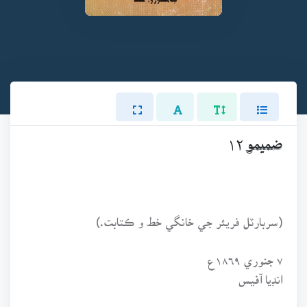
ضميمو ١٢
(سربارٽل فريئر جي خانگي خط و ڪتابت.)
٧ جنوري ١٨٦٩ع
انڊيا آفيس