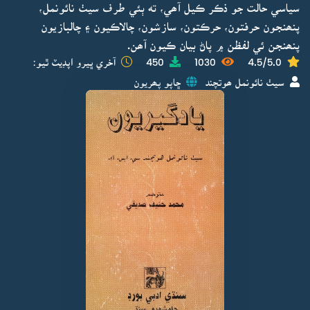
سياسي حالت جو ذڪر ڪيل آھي، ته ٻئي طرف سيٺ نائونمل،
پنھنجون حرفتون، حرڪتون، سازشون، چالاڪيون ۽ چالبازيون
پنھنجن ئي لفظن ۾ پاڻ بيان ڪيون آھن.
4.5/5.0
1030
450
آخري ڀيرو اپڊيٽ ٿيو:
سيٺ نائونمل ھوتچند
ڇاپو پھريون