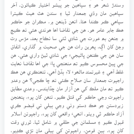
وسندڙ شھر ھو ۽ سپاھين جو پيشو اختيار ڪيائون. آخر
سپاھين مان وڌي جمعدار ٿيا ۽ سندن ھٿ ھيٺ ڪيترا
سپاھي ڪم ڪندا ھئا. انھن ڏينھن ۾، مڪران جو حاڪم
ھڪ جابر عامر ھو. ھن جي تقاضا اھا ھوندي ھئي تھ ڪيچ
۾ جنھن بھ عورت جي شادي ٿئي سا نڪاح بعد، مڙس وٽ
وڃڻ کان اڳ، پھرين رات ھن جي صحبت ۾ گذاري. اتفاق
سان ھن جي ڪنھن ڀاڻيجيءَ جي شادي ٿيڻ واري ھئي. ھن
جي ڀيڻ محسوس ڪيو تھ منھنجي ڀاءُ جي اھا تقاضا نھايت
غلط آھي ۽ غيرتمند ماڻھوءَ لاءِ ٻڏڻ آھي. تنھنڪري ھن ھڪ
راجپوت جمعدار سان صلاح ڪئي تھ ڇا ڪجي؟ ھن وعدو
ڪيو تھ مان ملڪ کي ھن آزار مان ڇڏايندس. وعدي مطابق
راجپوت وڃي حاڪم کي قتل ڪيو. تنھن کان پوءِ، پنھنجن
زيردستن جو ھڪ دستو وٺي وڃي ٻيلي تي قبضو ڪري
آزاد حاڪم ٿي ويٺو. انھيءَ واقعي کان پوءِ، راجپوتن اسلام
قبول ڪيو ۽ مسلمانن جي حلقي ۾ شامل ٿيا. ٿوري وقت
کان پوءِ، ٻين قومن، راجپوتن کي ٻيلي مان تڙي ڪڍيو،