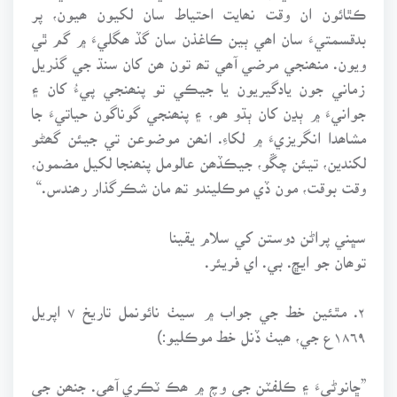
ڪٿائون ان وقت نھايت احتياط سان لکيون ھيون، پر
بدقسمتيءَ سان اھي ٻين ڪاغذن سان گڏ ھگليءَ ۾ گم ٿي
ويون. منھنجي مرضي آھي تھ تون ھن کان سنڌ جي گذريل
زماني جون يادگيريون يا جيڪي تو پنھنجي پيءُ کان ۽
جوانيءَ ۾ ٻڍن کان ٻڌو ھو، ۽ پنھنجي گوناگون حياتيءَ جا
مشاھدا انگريزيءَ ۾ لکاءِ. انھن موضوعن تي جيئن گھڻو
لکندين، تيئن چڱو، جيڪڏھن عالومل پنھنجا لکيل مضمون،
وقت بوقت، مون ڏي موڪليندو تھ مان شڪرگذار رھندس.“
سڀني پراڻن دوستن کي سلام يقينا
توھان جو ايڇ. بي. اي فريئر.
٢. مٿئين خط جي جواب ۾ سيٺ نائونمل تاريخ ٧ اپريل
١٨٦٩ع جي، ھيٺ ڏنل خط موڪليو:)
”ڇانوڻيءَ ۽ ڪلفٽن جي وچ ۾ ھڪ ٽڪري آھي. جنھن جي