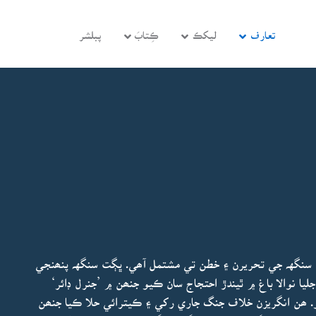
تعارف
ليکڪ
ڪِتابَ
پبلشر
ت سنگهہ جي تحريرن ۽ خطن تي مشتمل آھي. ڀڳت سنگهہ پنھنجي
ت جو آغاز 12 سالن جي عمر ۾ 1919ع ۾ جليا نوالا باغ ۾ ٿيندڙ احتجاج سان ڪيو جنھن ۾ ’جنرل ڊائر‘
 ھن انگريزن خلاف جنگ جاري رکي ۽ ڪيترائي حلا ڪيا جنھن