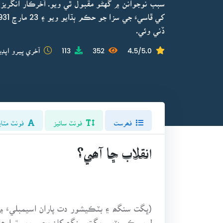
سبب نوجوانن ۾ گهڻو مقبول ٿي ويو. آخرڪار انگري
ڏني وئي.
4.5/5.0
352
113
آخري ڀيرو اپڊي
فھرست
فونٽ سائيز
فونٽ مٽاي
انقلاب ڇا آھي؟
لوور ڪورٽ ۾ ڀگت سنگھ کان پڇيو ويو تہ اوھان