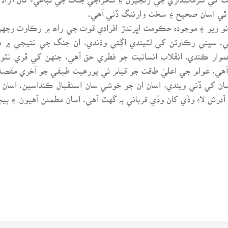
ر ٿي اسان صحيح ۽ سخت وارننگ ڏني آھي.
نو ويو ۽ موجودہ حڪومت اڀرندڙ افرادي قوت جي راھ ۾ رڪاوٽ وجهڻ ک
. سڀني رڪاوٽن کي لٽيندي اڳتي وڌندي، ان جنگ جي نتيجي ۾ مح
هموار ڪندي. انقلاب انسانيت جو فطري حق آهي، جنهن کي ڦري نٿو
ي، عوام جي اعليٰ طاقت جو قيام ئي پورهيت طبقي جو آخري مقصد 
اسان کي ڏني ويندي، اسان ان جو خوشي سان استقبال ڪنداسين. اسان
آدرش لاءِ وڏي کان وڏي قرباني بہ گهٽ آهي. اسان مطمئن آهيون ۽ بي