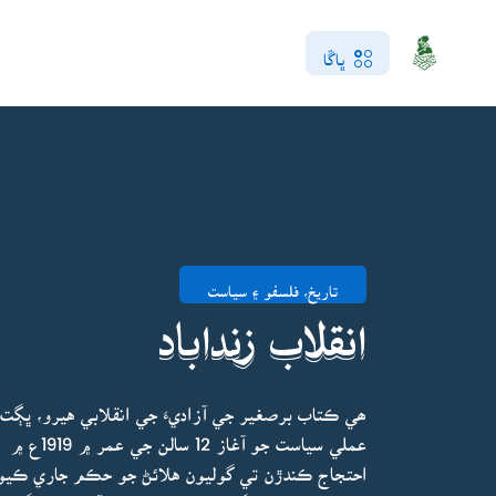
ڀاڱا
تاريخ، فلسفو ۽ سياست
انقلاب زنداباد
ھي ڪتاب برصغير جي آزاديءَ جي انقلابي هيرو، ڀڳ
عملي سياس
احتجاج ڪندڙن تي گوليون هلائڻ جو حڪم جاري ڪيو.