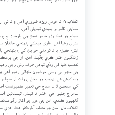
انقلاب لاءِ نہ خوني ويڙه ضروري آهي ۽ نہ ئي ا
سماجي نظام ۾ بنيادي تبديلي آهي.
سماج جو هڪ وڏو حصو هجڻ جي باوجود اڄ پوره
ڪري رهيا آهن. هاري جيڪي پنهنجي خاندان سميت
ايترو ڪپڙو بہ نہ ٿو ملي جو پاڻ کي ۽ پنهنج
زندگيون ختم ڪري ڇڏيندا آهن. ان جي برعڪس 
تعصب دنيا کي وڏي تباهي طرف وٺي وڃي رهيو 
جي منهن تي ويٺي خوشيون ملهائي رهيو آهي ۽
جيڪڏهن هن تهذيب جو محل بروقت نہ سنڀاليو و
کي سمجهن ٿا تہ سماج جي تعمير ڪميونسٽ اصو
سامراج چئبو آهي، ختم نہ ٿيندو، تيستائين 
ڳالهيون ڪندي. امن جي دور جو آغاز رڳو منافق
انقلاب مان اسان جو مطلب آخرڪار هڪ اهڙي س
عالمي فيڊريشن قائم ٿيئي، جيڪا مظلوم انسان