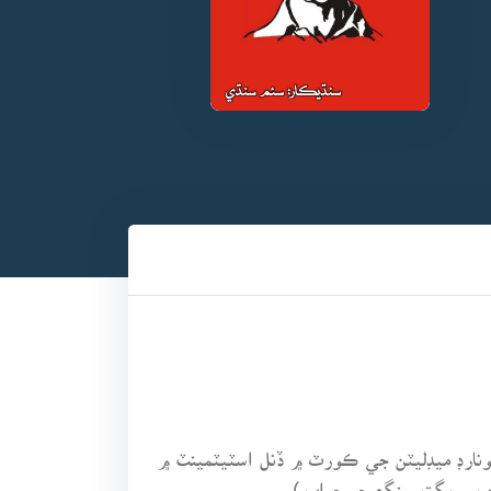
، 6 جون 1929ع تي دهلي جي سيشن جج مس. ليونارڊ ميڊليٽن جي ڪورٽ ۾ ڏنل اسٽيٽمينٽ ۾
واب ۾ ڀڳت سنگھ جو جواب.)