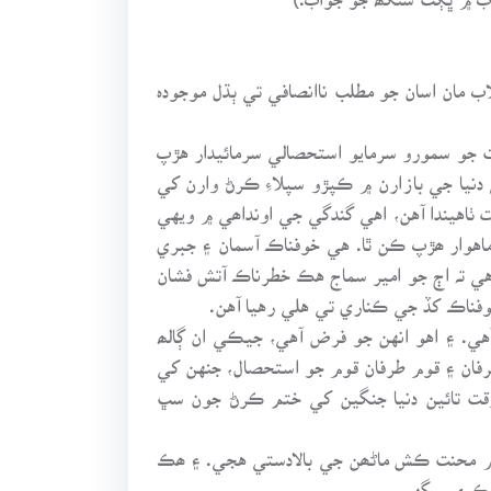
لاب مان اسان جو مطلب ناانصافي تي ٻڌل موجودہ
 جو سمورو سرمايو استحصالي سرمائيدار هڙپ
 دنيا جي بازارن ۾ ڪپڙو سپلاءِ ڪرڻ وارن کي
ٺاهيندا آهن، اهي گندگي جي اونداھي ۾ ويهي
اهوار ھڙپ ڪن ٿا. هي خوفناڪ آسمان ۽ جبري
ي تہ اڄ جو امير سماج هڪ خطرناڪ آتش فشان
فناڪ کڏ جي ڪناري تي هلي رهيا آهن.
آهي. ۽ اهو انهن جو فرض آهي، جيڪي ان ڳالھ
فان ۽ قوم طرفان قوم جو استحصال، جنهن کي
 وقت تائين دنيا جنگين کي ختم ڪرڻ جون سڀ
ن ۾ محنت ڪش ماڻھن جي بالادستي هجي. ۽ ھڪ
د ڪري سگهي.