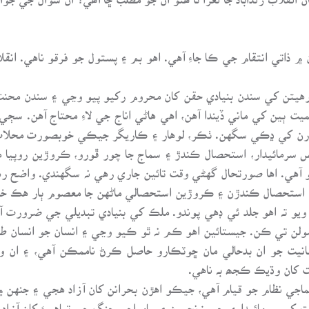
ن ۾ ذاتي انتقام جي ڪا جاءِ آهي. اهو بم ۽ پستول جو فرقو ناهي. انق
يتن کي سندن بنيادي حقن کان محروم رکيو پيو وڃي ۽ سندن محنت
 ٻين کي ماني ڏيندا آهن، اهي هاڻي اناج جي لاءِ محتاج آهن. سڄي
ي ٻارن کي ڍڪي سگهن. ٺڪر، لوهار ۽ ڪاريگر جيڪي خوبصورت محلات 
سرمائيدار، استحصال ڪندڙ ۽ سماج جا چور ڦورو، ڪروڙين روپيا م
آهي. اها صورتحال گهڻي وقت تائين جاري رهي نہ سگهندي. واضح ره
 استحصال ڪندڙن ۽ ڪروڙين استحصالي ماڻهن جا معصوم ٻار هڪ خو
يو تہ اهو جلد ئي ڊهي پوندو. ملڪ کي بنيادي تبديلي جي ضرورت 
لن تي ڪن. جيستائين اهو ڪم نہ ٿو ڪيو وڃي ۽ انسان جو انسان طر
انسانيت جو ان بدحالي مان ڇوٽڪارو حاصل ڪرڻ ناممڪن آهي، ۽ ان
ت کان وڌيڪ ڪجھ بہ ناهي.
ماجي نظام جو قيام آهي، جيڪو اهڙن بحرانن کان آزاد هجي ۽ جنه
يت کي سرمائيداري جي زنجيرن ۽ سامراجي جنگ جي تباهيءَ کان آزا