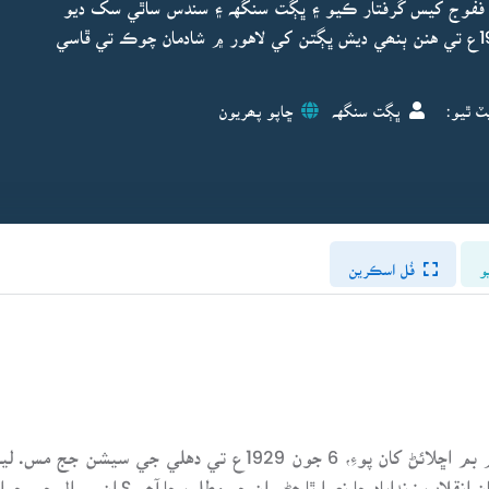
ز ففوج کيس گرفتار ڪيو ۽ ڀڳت سنگهہ ۽ سندس ساٿي سک ديو
کي ڦاسيءَ جي سزا جو حڪم ٻڌايو ويو ۽ 23 مارچ 1931ع تي هنن ٻنھي ديش ڀڳتن کي لاهور ۾ شادمان چوڪ تي ڦاسي
ٽ ٿيو:
ڀڳت سنگهہ
ڇاپو پھريون
و
فُل اسڪرين
(ڀگت سنگھ ۽ بٽڪيشور دت پاران اسيمبليءَ ۾ بم اڇلائڻ کان پوءِ
 انقلاب زنداباد جا نعرا ٿا ھڻو ان جو مطلب ڇا آھي؟ ان سوال جي ج