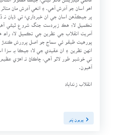
اھو اسان جو آدرش آھي. ۽ انھي آدرش مان متاث
پر جيڪڏهن اسان جي ان خبرداريءَ تي ڌيان نہ ڏ
تڪميل لاءِ هڪ زبردست جنگ شروع ٿيڻي آهي
آمريت انقلاب جي نظرين جي تڪميل لاءِ راھ 
پورهيت طبقو ئي سماج جو اصل پرورش ڪندڙ آه
انهن نظرين ۽ ان عقيدي جي لاءِ جيڪا بہ سزا 
تي خوشبو طور لاٿو آهي، ڇاڪاڻ تہ اهڙي عظيم 
آهيون.
انقلاب زنداباد
پويون پَنو