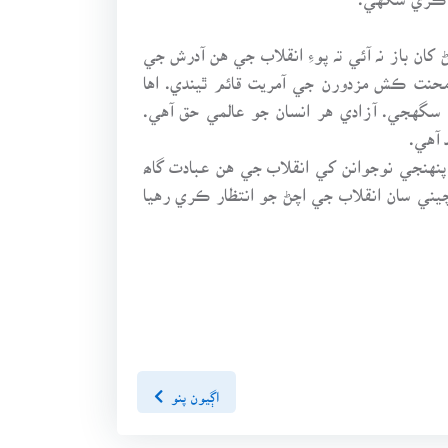
ان باز نہ آئي تہ پوءِ انقلاب جي هن آدرش جي
نت ڪش مزدورن جي آمريت قائم ٿيندي. اها
 سگهجي. آزادي هر انسان جو عالمي حق آهي.
آهي.
 پنهنجي نوجوانن کي انقلاب جي هن عبادت گاھ
چيني سان انقلاب جي اچڻ جو انتظار ڪري رهيا
اڳيون پنو