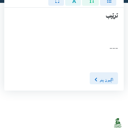
ترتيب
---
اڳيون پنو