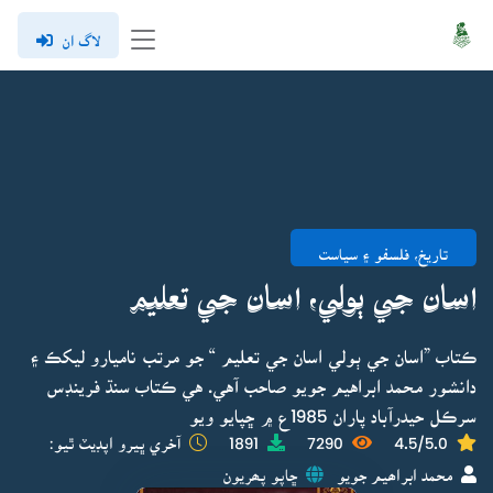
لاگ ان
تاريخ، فلسفو ۽ سياست
اسان جي ٻولي، اسان جي تعليم
ڪتاب ”اسان جي ٻولي اسان جي تعليم “ جو مرتب ناميارو ليکڪ ۽
دانشور محمد ابراهيم جويو صاحب آهي. هي ڪتاب سنڌ فرينڊس
سرڪل حيدرآباد پاران 1985ع ۾ ڇپايو ويو
4.5/5.0
7290
1891
آخري ڀيرو اپڊيٽ ٿيو:
محمد ابراھيم جويو
ڇاپو پھريون