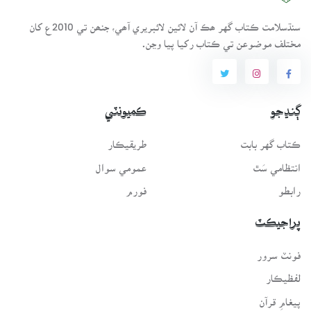
سنڌسلامت ڪتاب گهر ھڪ آن لائين لائبريري آھي، جنھن تي 2010ع کان
مختلف موضوعن تي ڪتاب رکيا پيا وڃن.
ڳنڍجو
ڪميونٽي
ڪتاب گهر بابت
طريقيڪار
انتظامي سَٿ
عمومي سوال
رابطو
فورم
پراجيڪٽ
فونٽ سرور
لفظيڪار
پيغامِ قرآن