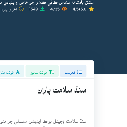
عشق بادشاهه سندس ڪافي ڪلام جو خاص ۽ بنيادي م
4.5/5.0
4735
1549
آخري ڀيرو 
فھرست
فونٽ سائيز
فونٽ مٽاي
سنڌ سلامت پاران
سنڌ سلامت ڊجيٽل بوڪ ايڊيشن سلسلي جو نئون
۽ شاعريءَ جو مجموعو آهي.