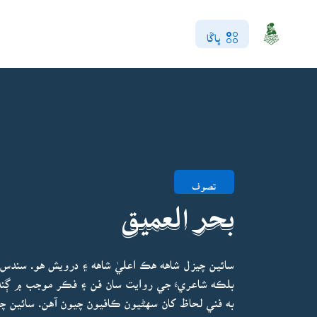
ڀاڱا
تصوف
بحر العميق
سائين چيزل شاهه هڪ اعليٰ شاهه ۽ درويش هو. سندس 
بلڪه شاعريءَ جي روايت سان فن ۽ فڪر موجب ۾ ڳنڍيل
به فني لحاظ کان سهڻيون ڪافيون چيون آهن. سائين چ