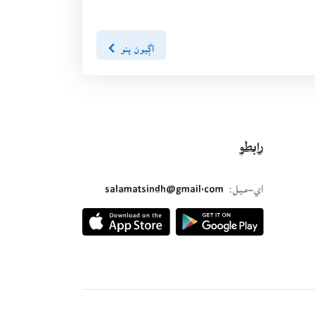
اڳيون پنو
رابطو
اي-ميل:
salamatsindh@gmail.com