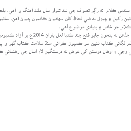
 سندس ڪلام نه رڳو تصوف جي تند تنوار سان بلند آهنگ ۾ آهي، ب
سائين رکيل ۽ چيزل به فني لحاظ کان سهڻيون ڪافيون چيون آهن. سائي
ڪلام جو خاص ۽ بنيادي موضوع آهي.
هن ڪتاب جو پهريون ڇاپو 1987ع ۾ ڇپايو وي
رقم لڳائي ڪتاب نئين سر ڪمپوز ڪرائي سنڌ سلامت ڪتاب گهر ۾ پ
ڃي ۽ اوهان دوستن کي عرض ته درستگين لاءِ اسان جي رهنمائي ڪ