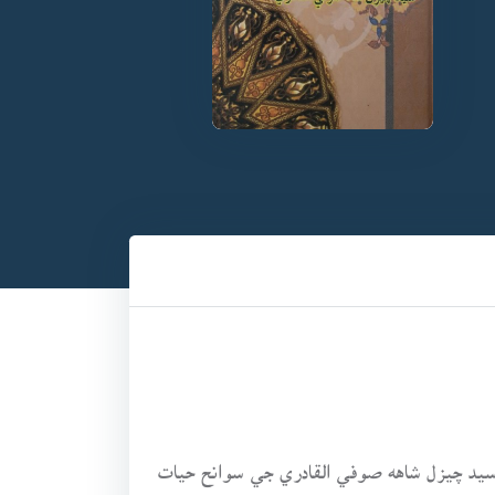
يد چيزل شاهه صوفي القادري جي سوانح حيات