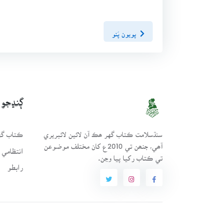
پويون پَنو
ڳنڍجو
سنڌسلامت ڪتاب گهر ھڪ آن لائين لائبريري
ڪتاب گهر
آھي، جنھن تي 2010ع کان مختلف موضوعن
انتظامي 
تي ڪتاب رکيا پيا وڃن.
رابطو