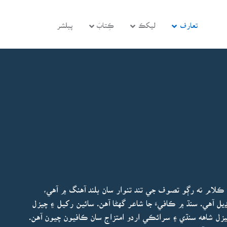
تعارف
ليکڪ
ڪِتابَ
پبلشر
ڪلام نه رڳو تصوف جي تند تنوار سان بلند آهنگ ۾ آهي،
 آهي. سنڌ ۾ ڪافيءَ جا شاعر گهڻا آهن. سائين رکيل ۽ چيزل
يزل شاهه سنڌي ۽ سرائڪي اردو امتزاج سان ڪافيون چيون آهن.