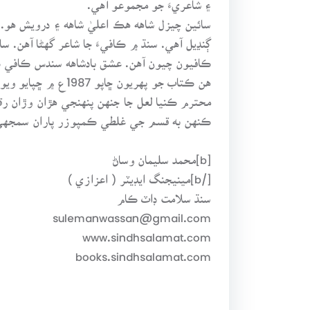
سائين چيزل شاهه هڪ اعليٰ شاهه ۽ درويش هو.
ڳنڍيل آهي. سنڌ ۾ ڪافيءَ جا شاعر گهڻا آهن. 
ڪافيون چيون آهن. عشق بادشاهه سندس ڪافي 
محترم ڪنيا لعل جا جنهن پنهنجي هڙان وڙان 
ڪنهن به قسم جي غلطي ڪمپوزر پاران سمجهي و
[b]محمد سليمان وساڻ
[/b]مينيجنگ ايڊيٽر ( اعزازي )
سنڌ سلامت ڊاٽ ڪام
sulemanwassan@gmail.com
www.sindhsalamat.com
books.sindhsalamat.com