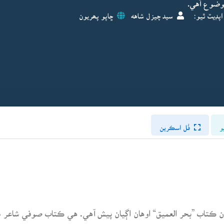
وضوع آهي.
اپڊيٽ ٿيو:
سيد چيزل شاهه
ڇاپو پھريون
و
فُل اسڪرين
 ڪتاب ”بحر العميق“ اوهان اڳيان پيش آهي. هي ڪتاب صوفي شاعر س