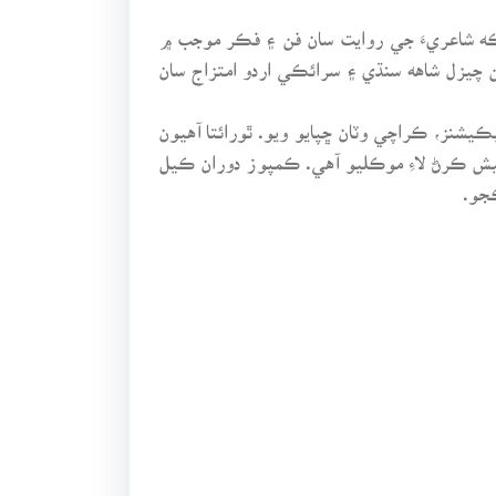
لڪه شاعريءَ جي روايت سان فن ۽ فڪر موجب ۾
ن چيزل شاهه سنڌي ۽ سرائڪي اردو امتزاج سان
و جڏهن ته پنجون ڇاپو فتح چند ڪنيا لعل پاران 2014ع ۾ آزاد ڪميونيڪيشنز، ڪراچي وٽان ڇپايو ويو. ٿورائتا آهيون
يش ڪرڻ لاءِ موڪليو آهي. ڪمپوز دوران ڪيل
جو.