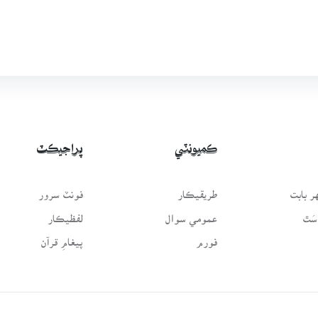
ڪميونٽي
پراجيڪٽ
 بابت
طريقيڪار
فونٽ سرور
سَٿ
عمومي سوال
لفظيڪار
فورم
پيغامِ قرآن