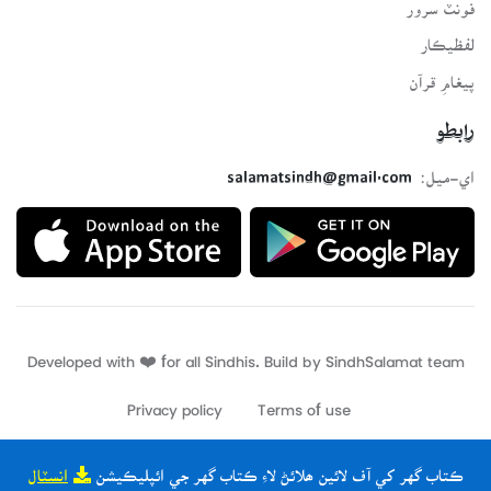
فونٽ سرور
لفظيڪار
پيغامِ قرآن
رابطو
اي-ميل:
salamatsindh@gmail.com
Developed with ❤️ for all Sindhis. Build by
SindhSalamat
team
Privacy policy
Terms of use
ڪتاب گهر کي آف لائين ھلائڻ لاءِ ڪتاب گهر جي ائپليڪيشن
انسٽال