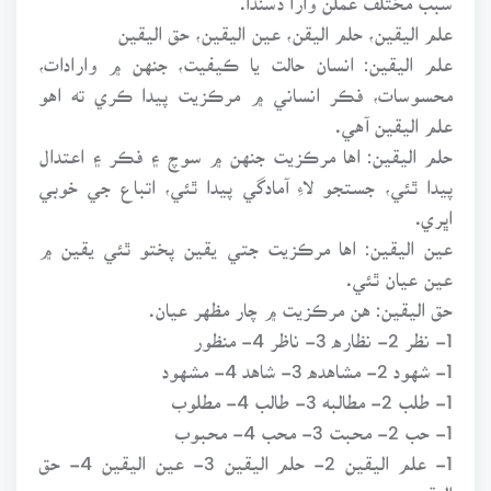
علم اليقين، حلم اليقن، عين اليقين، حق اليقين
علم اليقين: انسان حالت يا ڪيفيت، جنهن ۾ وارادات،
محسوسات، فڪر انساني ۾ مرڪزيت پيدا ڪري ته اهو
علم اليقين آهي.
حلم اليقين: اها مرڪزيت جنهن ۾ سوچ ۽ فڪر ۽ اعتدال
پيدا ٿئي، جستجو لاءِ آمادگي پيدا ٿئي، اتباع جي خوبي
اڀري.
عين اليقين: اها مرڪزيت جتي يقين پختو ٿئي يقين ۾
عين عيان ٿئي.
حق اليقين: هن مرڪزيت ۾ چار مظهر عيان.
1- نظر 2- نظاره 3- ناظر 4- منظور
1- شهود 2- مشاهده 3- شاهد 4- مشهود
1- طلب 2- مطالبه 3- طالب 4- مطلوب
1- حب 2- محبت 3- محب 4- محبوب
1- علم اليقين 2- حلم اليقين 3- عين اليقين 4- حق
اليقين.