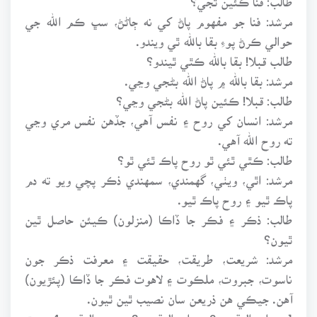
مرشد: فنا جو مفهوم پاڻ کي نه ڄاڻڻ، سڀ ڪم الله جي
حوالي ڪرڻ پوءِ بقا بالله ٿي ويندو.
طالب قبلا! بقا بالله ڪٿي ٿيندو؟
مرشد: بقا بالله ۾ پاڻ الله بڻجي وڃي.
طالب: قبلا! ڪئين پاڻ الله بڻجي وڃي؟
مرشد: انسان کي روح ۽ نفس آهي، جڏهن نفس مري وڃي
ته روح الله آهي.
طالب: ڪٿي ٿئي ٿو روح پاڪ ٿئي ٿو؟
مرشد: اٿي، ويٺي، گهمندي، سمهندي ذڪر پچي ويو ته دم
پاڪ ٿيو ۽ روح پاڪ ٿيو.
طالب: ذڪر ۽ فڪر جا ڏاڪا (منزلون) ڪيئن حاصل ٿين
ٿيون؟
مرشد: شريعت، طريقت، حقيقت ۽ معرفت ذڪر جون
ناسوت، جبروت، ملڪوت ۽ لاهوت فڪر جا ڏاڪا (پئڙيون)
آهن. جيڪي هن ذريعن سان نصيب ٿين ٿيون.
1- علم اليقين 2- حلم اليقين 3- عين اليقين 4- حق