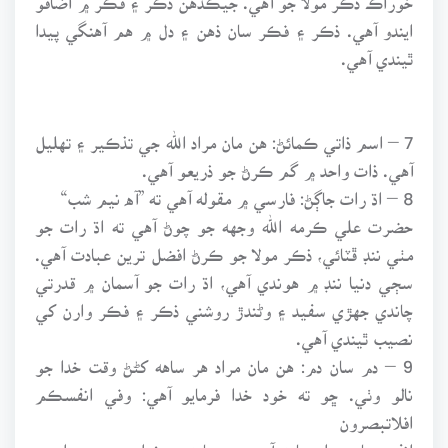
ايندو آهي. ذڪر ۽ فڪر سان ذهن ۽ دل ۾ هم آهنگي پيدا
ٿيندي آهي.
7 – اسم ذاتي ڪمائڻ: هن مان مراد الله جي تذڪير ۽ تهليل
آهي. ذات واحد ۾ گم ڪرڻ جو ذريعو آهي.
8 – اڌ رات جاڳڻ: فارسي ۾ مقوله آهي ته ”آه نيم شب“
حضرت علي ڪرمه الله وجهه جو چوڻ آهي ته اڌ رات جو
مٺي ننڊ ڦٽائي، ذڪر مولا جو ڪرڻ افضل ترين عبادت آهي.
سڄي دنيا ننڊ ۾ هوندي آهي، اڌ رات جو آسمان ۾ قدرتي
چاندي جهڙي سفيد ۽ وڻندڙ روشني ذڪر ۽ فڪر وارن کي
نصيب ٿيندي آهي.
9 – دم سان دم: هن مان مراد هر ساهه کڻڻ وقت خدا جو
نالو وٺي. ڇو ته خود خدا فرمايو آهي: وفي انفسڪم
افلاتبصرون
انفس مان مراد ساهه آهي هر ساهه ۾ خدا هجي پوءِ اهڙي