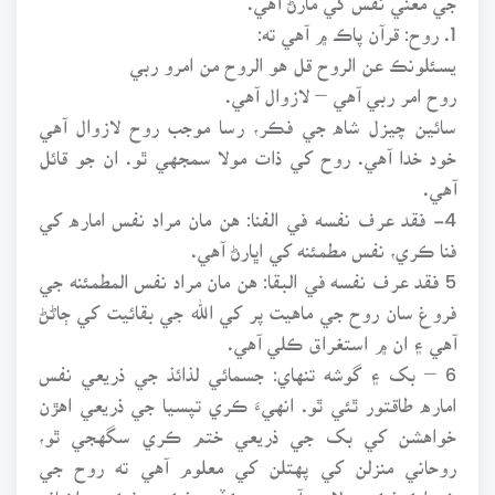
1. روح: قرآن پاڪ ۾ آهي ته:
يسئلونڪ عن الروح قل هو الروح من امرو ربي
روح امر ربي آهي – لازوال آهي.
سائين چيزل شاه جي فڪر، رسا موجب روح لازوال آهي
خود خدا آهي. روح کي ذات مولا سمجهي ٿو. ان جو قائل
آهي.
4- فقد عرف نفسه في الفنا: هن مان مراد نفس اماره کي
فنا ڪري، نفس مطمئنه کي اڀارڻ آهي.
5 فقد عرف نفسه في البقا: هن مان مراد نفس المطمئنه جي
فروغ سان روح جي ماهيت پر کي الله جي بقائيت کي ڄاڻڻ
آهي ۽ ان ۾ استغراق ڪلي آهي.
6 – بک ۽ گوشه تنهاي: جسمائي لذائذ جي ذريعي نفس
اماره طاقتور ٿئي ٿو. انهيءَ ڪري تپسيا جي ذريعي اهڙن
خواهشن کي بک جي ذريعي ختم ڪري سگهجي ٿو،
روحاني منزلن کي پهتلن کي معلوم آهي ته روح جي
خوراڪ ذڪر مولا جو آهي. جيڪڏهن ذڪر ۽ فڪر ۾ اضافو