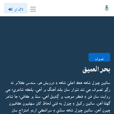
لاگ ان
تصوف
بحر العميق
سائين چيزل شاهه هڪ اعليٰ شاهه ۽ درويش هو. سندس ڪلام نه
رڳو تصوف جي تند تنوار سان بلند آهنگ ۾ آهي، بلڪه شاعريءَ جي
روايت سان فن ۽ فڪر موجب ۾ ڳنڍيل آهي. سنڌ ۾ ڪافيءَ جا شاعر
گهڻا آهن. سائين رکيل ۽ چيزل به فني لحاظ کان سهڻيون ڪافيون
چيون آهن. سائين چيزل شاهه سنڌي ۽ سرائڪي اردو امتزاج سان