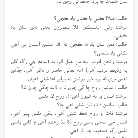
طالب: قبلا! ڪٿي يا ڪٿان ياد ڪجي؟
مرشد: وفي انفسڪم افلا تبصرون يعني دمن سان ياد
ڪجي.
طالب: دمن سان ياد ته ڪجي ته الله ستين آسمان تي آهي
ڪٿي ياد ڪجي؟
مرشد: ونحن اقرب اليه من حبل الوريد (ساهه جي رڳ کان
به وڌيڪ نزديد آهي) الله تعالي حاضر و ناظر آهي. جڏهن
نفس مري ته پوءِ خبر پوندي ته برابر اها شئي آهيان.
طالب : سائين روح ڇا کي چون ٿا ۽ ذات ڇاکي چون ٿا؟
مرشد: انسان ۾ ٻه شيون آهن: 1. روح 2. نفس.
طالب: سائين ذات ٽين شئي آهي ڇا؟
مرشد: ذات ۽ روح هڪ شئي آهي. باقي نفس ٻيو آهي.
انسان جي ساڄي پاسي روح (ذات) رهندو آهي ۽ کاٻي پاسي
نفس رڳو صحبت جو اثر آهي.
طالب: قبلا! صحبت ڪنهن سان ڪجي؟