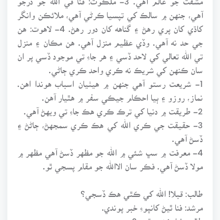
آهي، جنهن ۾ سالڪ کي تپسيا ڪرڻي آهي، ملائڪن وانگر
کاڌي کان پري رهڻ ۽ گناهه کان دور رهڻ. 4- لاهوت: هن
جي حد نه آهي. وڏي عظيم منزل آهي. هن مڪان ۽ منزل
تي الله تعالي کي لاحد ڏسي ۽ هر جاءِ تي موجود ڏسي پر ان
سان ڪنهن کي شريڪ نه ڪري واحد ڪري ڄاڻي.
1- شريعت رستو آهي جنهن ۾ هيٺيان اسباب هوندا اهن.
نماز، روزو ۽ ٻيا احڪام جيڪي سفر ۾ هٿيار آهن.
2- طريقت ۾ دنيا کي ترڪ ڪري هڪ جاءِ تي ويهڻ آهي.
3- حقيقت جي ڪري الله کي هڪ ڪري سمجهڻ، ڄاڻڻ ۽
ڏسڻ آهي.
4- معرفت ۾ سڀ شئي ۾ الله جو مظهر ڏسڻ آهي مظهر ۾
مولا ڏسڻ آهي. فڪر سان الاالله جو مقام پسجي ٿو.
طالب: قبلا! الله کي ڪٿي هڪ ڏسجي؟
مرشد: فنا ٿيڻ کانپوءِ خبر پوندي.
طالب: فنا ڪئين ٿجي؟