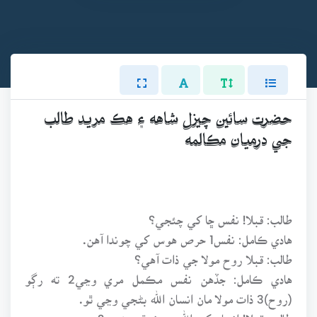
حضرت سائين چيزل شاهه ۽ هڪ مريد طالب
جي درميان مڪالمه
طالب: قبلا! نفس ڇا کي چئجي؟
هادي ڪامل: نفس1 حرص هوس کي چوندا آهن.
طالب: قبلا روح مولا جي ذات آهي؟
هادي ڪامل: جڏهن نفس مڪمل مري وڃي2 ته رڳو
(روح)3 ذات مولا مان انسان الله بڻجي وڃي ٿو.
طالب: قبلا! انسان کي الله ڇو نه ٿو چئجي؟