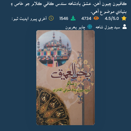
ڪافيون چيون آهن. عشق بادشاهه سندس ڪافي ڪلام جو خاص ۽
بنيادي موضوع آهي.
4.5/5.0
4734
1546
آخري ڀيرو اپڊيٽ ٿيو:
سيد چيزل شاهه
ڇاپو پھريون