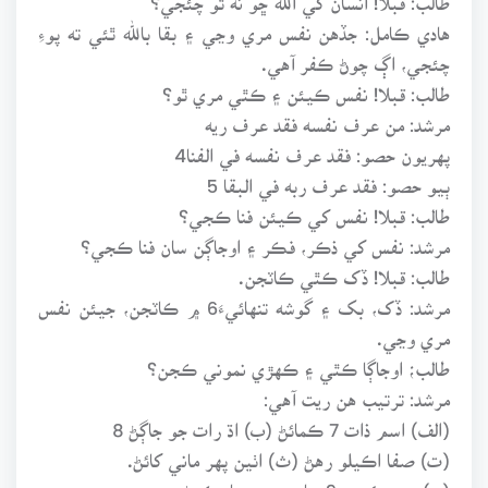
هادي ڪامل: جڏهن نفس مري وڃي ۽ بقا بالله ٿئي ته پوءِ
چئجي، اڳ چوڻ ڪفر آهي.
طالب: قبلا! نفس ڪيئن ۽ ڪٿي مري ٿو؟
مرشد: من عرف نفسه فقد عرف ريه
پهريون حصو: فقد عرف نفسه في الفنا4
ٻيو حصو: فقد عرف ربه في البقا 5
طالب: قبلا! نفس کي ڪيئن فنا ڪجي؟
مرشد: نفس کي ذڪر، فڪر ۽ اوجاڳن سان فنا ڪجي؟
طالب: قبلا! ڏک ڪٿي ڪاٽجن.
مرشد: ڏک، بک ۽ گوشه تنهائيءَ6 ۾ ڪاٽجن، جيئن نفس
مري وڃي.
طالب؛ اوجاڳا ڪٿي ۽ ڪهڙي نموني ڪجن؟
مرشد: ترتيب هن ريت آهي:
(الف) اسم ذات 7 ڪمائڻ (ب) اڌ رات جو جاڳڻ 8
(ت) صفا اڪيلو رهڻ (ث) اٺين پهر ماني کائڻ.
(ي) هر هڪ دم 9 سان دم دم ياد ڪرڻ