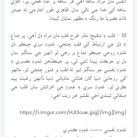
ساهه کي خدا جي نالي سان ظاهري طور اجارجي ته جيئن
ذات ڪبريا جا رنگ ۽ مظهر نمايان ٿيندا.
10 – قلب ۽ تنقبح: عام طرح قلب مان مراد دل آهي. پر دماغ
۽ دل جي ارتباط کي قلب چئجي. غدود سري جيڪو دل
غدود روحي جيڪو دماغ ۾ رهي ٿو انهن جي سنگم سان
دل ۾ حرڪت پيدا ٿئي ٿي. پر جيڪڏهن غدود ڪسري ۽
غدود نفسي جو سنگم ٿيو ته قلب ۾ فتور چئجي ٿو. ماڻهو
کي روحاني دنيا کان هٽائي مادياتي دنيا ڏانهن رغبت پيد
ڪري ٿو. غدود سري ۽ غدود جي افزائش سان قلب جي
صفائي ٿيندي آهي نقشو هن ريت آهي؛
[img]https://i.imgur.com/HJI3cue.jpg[/img]
غدود نفسي ---- غدود ڪسري
هن ۾ قلبي رجحان شيطنت ۽ ماديات ڏانهن ٿي وڃي ٿو.