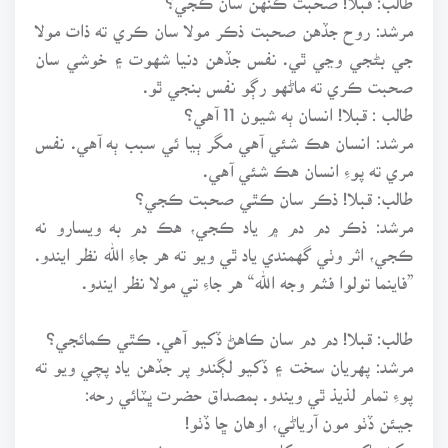
مرشد: روح جڏهن صحبت ذڪر مولا سان ڪري ته ذات مولا
جي بڻجي وڃي ٿي. نفس جڏهن دنيا شهوت ۽ خوشي سان
صحبت ڪري ته ماڻهو رڳو نفس بنجي ٿو.
طالب : قبلا! انسان ٻه شيون 11 آهي؟
مرشد: انسان هڪ شئي آهي مگر ٻيا ئي سبب ٻه آهي. نفس
مري ته پوءِ انسان هڪ شئي آهي.
طالب: قبلا! ذڪر سان ڪٿي صحبت ڪجي؟
مرشد: ذڪر دم دم ۾ ياد ڪجي، هڪ دم به ويسارو نه
ڪجي، اثر وٺي گهمندي ياد ٿي ويو ته هر جاءِ الله نظر ايندو.
”فاينما تولوا فثم وجه الله“ هر جاءِ تي مولا نظر ايندو.
طالب: قبلا! دم دم سان ڪاهڻ ڏکيو آهي. ڪٿي ڪمائجي؟
مرشد: پهريان سخت ۽ ڏکيو لڳندو پر جڏهن ياد پچي ويو ته
پوءِ تمام لذيذ ٿي ويندو. بمصداق حضرت ڀٽائي رحه:
جيئن ڏٺو مون آرياڻي، اوهان ڇا ڏٺو!
مکڻ ماکي، مصري کان منهنجو محبت مٺو