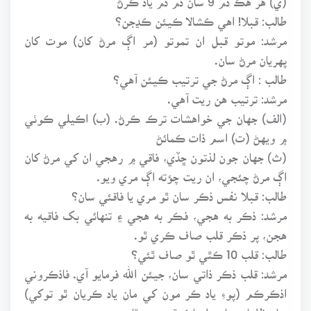
طالب: قبلا! اهي ڪشالا ڪيئن ڪڍجن؟
مرشد: موتو قبل ان تموتو (مر اڳ مرڻ کان) موت کان
پهريان مرڻ سان.
طالب : اڳ مرڻ جي ترتيب ڪيئن آهي؟
مرشد: ترتيب هن ريت آهي.
(الف) جهان جي خواهشات ترڪ ڪرڻ. (ب) اڪيلي ڪوٺي
۾ ويهڻ (ت) اسم ذات ڪمائڻ
(ث) جهان جون لذتون ڇڏي، فاقي ۾ رهجي ان کي مرڻ کان
اڳ مرڻ چئجي، ان ريت چؤته اڳ مري ويو.
طالب: قبلا نفس ذڪر سان ٿو مري يا فاقئي سان؟
مرشد: ذڪر به هجي، فڪر به هجي ۽ تنهائي بک فاقيه به
هجن، پر ذڪر قلب صاف ڪري ٿو.
طالب: قلب 10 ڪٿي ٿو صاف ٿئي؟
مرشد: قلب ذڪر ذاتي سان، جيئن الله فرمايو آي. فاذڪروني
اذڪرڪم (پوءِ ياد ڪر مون کي مان ياد ڪريان ٿو توکي)
سان ظلمات جا پردا چاڪ ٿي وڃن ٿا.