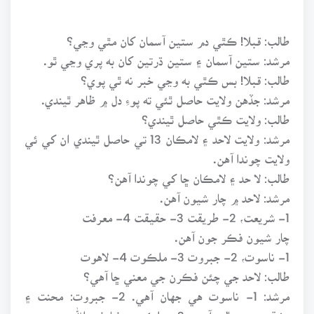
طالب: قبلا! ڪٿي دم ستين آسمان کان مٿي وڃي؟
مرشد: ستين آسمان ۽ ستين ڌرتين کان به پري وڃي ٿو.
طالب: قبلا! بس ڪٿي به وڃي خبر نه ٿي پوي؟
مرشد: جڏهن ولايت حاصل ٿئي ته پوءِ دل ۾ ظاهر ٿيندي.
طالب: ولايت ڪٿي حاصل ٿيندي؟
مرشد: ولايت لاحد ۽ لامڪان 13 تي حاصل ٿيندي ان کي ئي
ولايت چوندا آهن.
طالب: لا حد ۽ لامڪان ڇا کي چوندا آهن؟
مرشد: لاحد ۾ چار شيون آهن.
1- شريعت، 2- طريقت 3- حقيقت 4- معرفت
چار شيون فڪر جون آهن.
1- ناسوت، 2- جبروت 3- ملڪوت 4- لاهوت
طالب: لاحد جي چئن فڪرن جي معني ڇا آهي؟
مرشد: 1- ناسوت هي جهان آهي. 2- جبروت: محنت ۽
مشقت جو عالم آهي. 3- ملڪوت: فنا في الله جو درجو