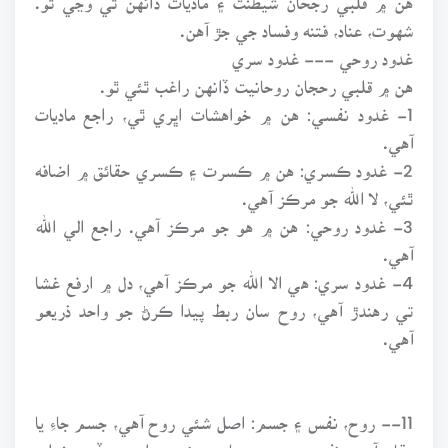
شهوت، عناد، فتنه وفساد جي جڙ آهن.
غدود روحي --- غدود سري
هن ۾ قلبي رحجان روحانيت ڏانهن راغب ٿئي ٿو.
1- غدود نفسي: هن ۾ خواهشات اڀري ٿي، راجع ماديات
آهي.
2- غدود ڪسري: هن ۾ ڪسرت ۽ ڪسري حقائق ۾ اضافه
ٿئي، لا الله جو مرڪز آهي.
3- غدود روحي: هن ۾ هو جو مرڪز آهي. راجع الي الله
آهي.
4- غدود سري: هي الا الله جو مرڪز آهي، دل ۾ ارفع غشا
تي رهندڙ آهي، روح سان ربط پيدا ڪرڻ جو واحد ذريعو
آهي.
11-- روح، نفس ۽ جسم: اصل شئي روح آهي، جسم جاءِ يا
مقام آهي، نفس ٻنهي جي باهمي نسبت اهي. جڏهن خواب