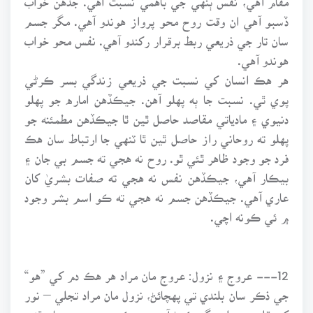
ڏسبو آهي ان وقت روح محو پرواز هوندو آهي. مگر جسم
سان تار جي ذريعي ربط برقرار رکندو آهي. نفس محو خواب
هوندو آهي.
هر هڪ انسان کي نسبت جي ذريعي زندگي بسر ڪرڻي
پوي ٿي. نسبت جا ٻه پهلو آهن. جيڪڏهن اماره جو پهلو
دنيوي ۽ مادياتي مقاصد حاصل ٿين ٿا جيڪڏهن مطمئنه جو
پهلو ته روحاني راز حاصل ٿين ٿا ٽنهي جا ارتباط سان هڪ
فرد جو وجود ظاهر ٿئي ٿو. روح نه هجي ته جسم بي جان ۽
بيڪار آهي، جيڪڏهن نفس نه هجي ته صفات بشريٰ کان
عاري آهي. جيڪڏهن جسم نه هجي ته ڪو اسم بشر وجود
۾ ئي ڪونه اچي.
12--- عروج ۽ نزول: عروج مان مراد هر هڪ دم کي ”هو“
جي ذڪر سان بلندي تي پهچائڻ، نزول مان مراد تجلي – نور
کي قلب ۾ جلوه گر ڪرڻ آهي. حرڪت عروج دم سان ٿئي