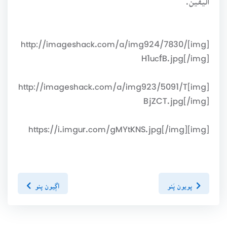
[img]http://imageshack.com/a/img924/7830/
H1ucfB.jpg[/img]
[img]http://imageshack.com/a/img923/5091/T
BjZCT.jpg[/img]
[img]https://i.imgur.com/gMYtKNS.jpg[/img]
پويون پَنو
اڳيون پنو