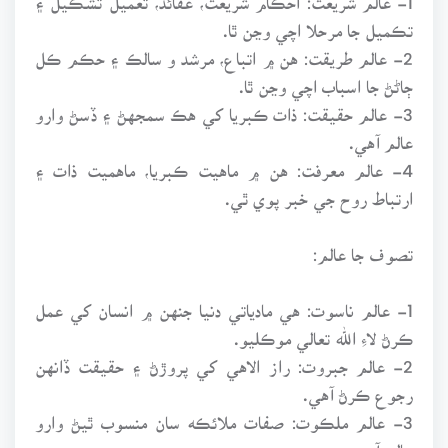
تڪميل جا مرحلا اچي وڃن ٿا.
2- عالم طريقت: هن ۾ اتباع، مرشد و سالڪ ۽ حڪم ڪل
ڄاڻڻ جا اسباب اچي وڃن ٿا.
3- عالم حقيقت: ذات ڪبريا کي هڪ سمجهڻ ۽ ڏسڻ وارو
عالم آهي.
4- عالم معرفت: هن ۾ ماهيت ڪبريا، ماهميت ذات ۽
ارتباط روح جي خبر پوي ٿي.
تصوف جا عالم:
1- عالم ناسوت: هي مادياتي دنيا جنهن ۾ انسان کي عمل
ڪرڻ لاءِ الله تعالي موڪليو.
2- عالم جبروت: راز الاهي کي پروڙڻ ۽ حقيقت ڏانهن
رجوع ڪرڻ آهي.
3- عالم ملڪوت: صفات ملائڪه سان منسوب ٿيڻ وارو
عالم آهي.