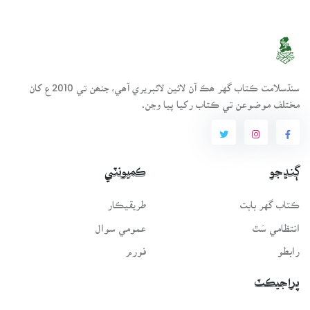
سنڌسلامت ڪتاب گهر ھڪ آن لائين لائبريري آھي، جنھن تي 2010ع کان
مختلف موضوعن تي ڪتاب رکيا پيا وڃن.
ڳنڍجو
ڪميونٽي
ڪتاب گهر بابت
طريقيڪار
انتظامي سَٿ
عمومي سوال
رابطو
فورم
پراجيڪٽ