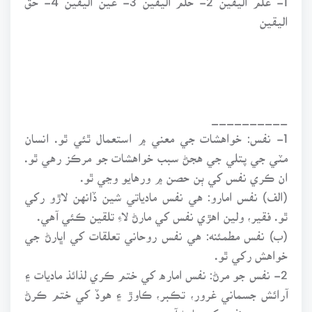
اليقين
__________
1- نفس: خواهشات جي معني ۾ استعمال ٿئي ٿو. انسان
مٽي جي پتلي جي هجڻ سبب خواهشات جو مرڪز رهي ٿو.
ان ڪري نفس کي ٻن حصن ۾ ورهايو وڃي ٿو.
(الف) نفس امارو: هي نفس مادياتي شين ڏانهن لاڙو رکي
ٿو. فقير، ولين اهڙي نفس کي مارڻ لاءِ تلقين ڪئي آهي.
(ب) نفس مطمئنه: هي نفس روحاني تعلقات کي اڀارڻ جي
خواهش رکي ٿو.
2- نفس جو مرڻ: نفس اماره کي ختم ڪري لذائذ ماديات ۽
آرائش جسماني غرور، تڪبر، ڪاوڙ ۽ هوڏ کي ختم ڪرڻ
جي معني نفس کي مارڻ آهي.