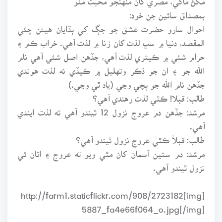
بمصداق سائين جن خود:
احوال سارو حضرت عشق جو جڳ کي ٻڌايان هيئن چئي
المقصد، دنيا ۾ سڀ لذت کان زنا ۾ لذت آهي. خراب ڪم ۽
حرام شئي ۾ ڪيتري لذت آهي، جڏهن اصل شئي آهي نام
الله جو ۽ ان جو ذڪر وتهليل ۾ ڪيڏي نه لذت هوندي
جڏهن نام الله جو پچي وڃي (ياد ٿي وڃي.)
طالب: قبلا! ڪٿي لذت رهندي آهي؟
مرشد: جڏهن دم عروج نزول 12 ٿيندو آهي ته لذت ايندي
آهي.
طالب: قبلاٰ ڪٿي عروج نزول ٿيندو آهي؟
مرشد: دم ستين آسمان کان مٿي ويو ته عروج ۽ اتان ئي
نزول ٿيندو آهي.
[img]http://farm1.staticflickr.com/908/2723182
5887_fa4e66f064_o.jpg[/img]