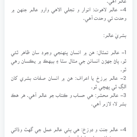
4- عالم لاهوت: انوار و تجلي الاهي وارو عالم جنهن ۾
وحدت ئي وحدت آهي.
بشريٰ عالم:
1- عالم تمثال: هن ۾ انسان پنهنجي وجود سان ظاهر ٿئي
ٿو، پاڻ جهڙن انسانن جي مثال سٽا ۽ بيهڪ ۾ يڪسان رهي
ٿو.
2- عالم برزخ يا اعراف: هن ۾ انسان صفات بشري کان
الڳ ٿي پهچي ٿو.
3- عالم محشر: هي حساب و ڪتاب جو عالم آهي. هر هڪ
بشر لاءِ لازم آهي.
4- عالم جنت و دوزخ: هي ٻئي عالم عمل جي گهٽ وڌائي
سبب مختلف عملن وارا ڏسندا.