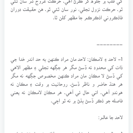
ٿو. حرڪت نزول تجلي، نور سان ٿئي ٿو. هن حقيقت دوران
فاذڪروني اذڪرڪم جا مظهر کلن ٿا.
________
1- لاحد ۽ لامڪان: لاحد مان مراد ڪنهن به حد اندر خدا جي
ذات کي محدود نه ڏسڻ مگر هر جڳهه تجلي ۽ مظهر الاهي
کي ڏسڻ لا مڪان مان مراد ڪنهن مخصوص جڳهه نه مگر
هر هنڌ حاضر و ناظر ڏسڻ. روحانيت ۾ وقت ۽ مڪان نه
هوندو آهي. اتي حال ئي آهي. هر مڪان لامڪان نه يعني
فاصله جو ذڪر ڏسڻ ٻڌڻ ۾ نه ٿو اچي.
لاحد جا عالم:
1- عالم شريعت: احڪام شريعت، عقائد، تعميل تشڪيل ۽