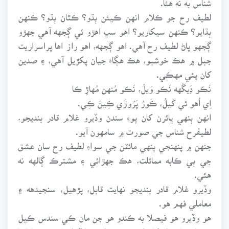
لطيف رح جو ڪلام انهن ڪيئن ٻڌو؟ ڪٿان ٻڌو؟ ڪنهن
ٻڌايو؟ ڪنهن سيکاريو؟ اهو سڀ اهڙو ئي ڳجهه آهي جهڙو
ڳجهو پاڻ لطيف رح آهي. اهو ڳجهه، اهو راز اها پراسراريت
جبل ۾ هڪ خوشبو، هڪ هڳاءَ جيان پکڙيل آهي، ۽ صدين
کان پئي مهڪي.
نَڪو ڊَيگُهه نَڪو وَيلُ، نَڪو مُنهن مُهاڙِ ڪا
اِي اُهو ئي کَيلُ، ڪَورُ پَرُوڙَي ڪِينَ ڪِي.
انهن ٻنهي ڀائرن کان پوءِ سندن وڏيرو غلام قادر بنديجو،
لطيفرح شناس جي صورت ۾ سامهون آيو.
جنهن ۾ پنهنجي ٻنهي مائٽن جي سواءِ لطيف رح سان عشق
جي ٻي ڪابه مماثلت، هڪ جهڙائي ۽ مشترڪ ڳالهه نه
هئي.
وڏيرو غلام قادر بنديجو نهايت قابل، پڙهيل، سنجيدهه ۽
معاملي فهم هو.
هو وڏيرو هو فيصلا به ڪندو هو جن مان ڪي سندس ڪيل
فيصلا نهايت انوکا، دلچسپ ۽ صلح ڀريا ڏاڍا مشهور ۽ مانائتا