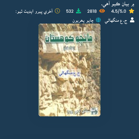
۾ بيان ڪيو آهي.
4.5/5.0
2818
532
آخري ڀيرو اپڊيٽ ٿيو:
ج.ع منگهاڻي
ڇاپو پھريون