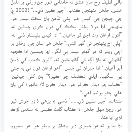
هئس. جڏهن منهنجي ڪتاب، ”ڇپر ڪين ڏي...“ (2002ع)
جي ڇپجڻ جي کيس خبر پئي تڏهن پاڻ سخت بيمار هو.
منهنجي ادا مولا بخش بڪڪ کي فون ڪري چيائين ته،
”آئون اوهان وٽ اچڻ ٿو چاهيان.“ ادا کيس ڀليڪار ڏني ته،
”ڀلي اچ پنهنجو ئي گهر اٿئي.“ جڏهن هو اسان جي اوطاق ۾
اچي ويٺو ته هو گهڻو بيمار پي لڳو. اڃا جيسين ادا ڪجهه
ڳالهائي ته پاڻ اڳ ئي ڳالهايائين ته، ”آئون ڪتاب کي ڏسڻ
آيو آهيان.“ ادا حيران ٿي چيس، ”اهو اوهان فون تي به چئي
پي سگهيا. ايڏي تڪليف ڇو ڪيوَ؟“ پاڻ کلي چيائين،
”ڪتاب جو ديدار ڪرڻو هو. ديدار ڪرڻ لاءِ ماڻهوءَ کي پاڻ
هلي اچڻو پوندو آهي.“
ڪتاب، ’ڇپر ڪين ڏي.....‘ ڏسي ۽ پڙهي ڏاڍو خوش ٿيو
هو. وڃڻ مهل جڏهن ادا ڪتاب گفٽ ڪيس ته سندس لڙڪ
لڙي آيا هئا.
ادا ٻڌايو ته هو جيتري دير اوطاق ۾ ويٺو هو اهو سمورو
وقت هن رڳو لطيف رح تي ڳالهايو ۽ بيت پڙهيائين.