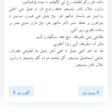
وڏيرو غلام قادر بنديجو هڪ وضع دار ۽ جبل جي اعليٰ
روايتن جو پاسدار ماڻهو هو. پاڻ جبل جي هيرن، موتين ۽
جواهرن ۾ هڪ سٺو داڻو ماڻهو هو. پاڻ تازو ننڍي عمر ۾
وفات ڪري ويو آهي.
ڪَاڇَي پئي ڪُوڪَ، سَچ ڪه سَنگهارن لَڏيو
مَادَرِ اَوءِ مَلُوڪَ، اُٺي وِيَڙا اُڪَرِي.
ها، ته اهو آهي جبل ۽ اهي آهن جبل جا لطيفي ڪردار.
حاجي اسماعيل بنديجو، گل محمد عرف گلو بنديجو ۽ وڏيرو
غلام قادر بنديجو.
پويون پَنو
اڳيون پنو