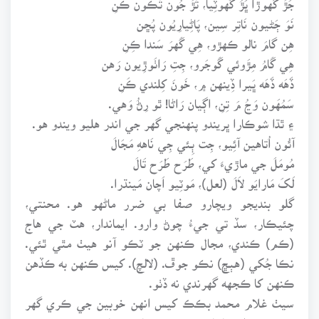
نَوَ ڄَڻيون نَاتِر سِين، پَاڻِيارِيُون پُڇن
هِن گامَ نالو ڪهڙو، هِي گَهرَ سَندا ڪِنِ
هِي گَامُ مِڙَوئي گَوجَرو، جِتِ رَاٺَوڙِيون رَهن
ڏَهَه ڏَهَه ڀَيرا ڏِينهن ۾، خَونَ کِلندي ڪَنِ
سَمُهَون وَڃُ مَ تِنِ، اڳيان رَاڻا! ٿو رِڻُ وَهي.
۽ ٿڌا شوڪارا ڀريندو پنهنجي گهر جي اندر هليو ويندو هو.
آئُون اُتاهين آئِيو، جِت ٻِئي جِي نَاههِ مَجَالَ
مُومَلَ جي ماڙيءَ کي، طَرَح طَرَح تَالَ
لَکَ مَارايَو لاَلَ (لعل)، مَوٽِيو اَچان مَينڌرا.
گلو بنديجو ويچارو صفا بي ضرر ماڻهو هو. محنتي،
چئيڪار، سڏ تي جيءُ چوڻ وارو. ايماندار، هٽ جي هاج
(ڪم) ڪندي، مجال ڪنهن جو ٽڪو آنو هيٺ مٿي ٿئي.
نڪا جُکي (هٻڇ) نڪو جوڦ. (لالچ). کيس ڪنهن به ڪڏهن
ڪنهن کا ڪجهه گهرندي نه ڏٺو.
سيٺ غلام محمد بڪڪ کيس انهن خوبين جي ڪري گهر
۾ سودو سلف يا ٻاهر جي ڪم ڪار تي مامور ڪيو هو.