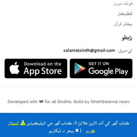
فونٽ سرور
لفظيڪار
پيغامِ قرآن
رابطو
اي-ميل:
salamatsindh@gmail.com
Developed with ❤️ for all Sindhis. Build by
SindhSalamat
team
Privacy policy
Terms of use
ڪتاب گهر کي آف لائين ھلائڻ لاءِ ڪتاب گهر جي ائپليڪيشن
انسٽال
ڪريو
| ✖ ٻيھر نہ ڏيکاريو