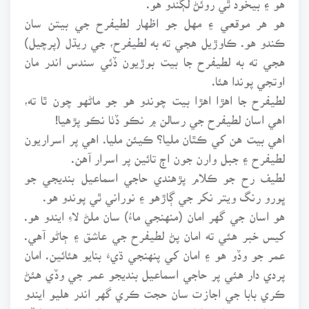
هو هر موقعي ۽ مهل جو اظهار لطيفرح جي بيتن سان
ڪندو هو. ڪاوڙيل هجي ته به لطيفرح، جي ريڌل (پرچيل)
هجي ته به لطيفرح جا بيت بوڙيون ڏئي سندس اندر مان
اوتجي پوندا هئا.
لطيفرح جا اهڙا اهڙا بيت چوندو هو جو ماڻهو چون ٿا ته،
اهي اسان لطيفرح جي رسالن ۾ نڪو ڏٺا نڪو پڙهيا!
اهي بيت هن کي ڪٿان مليا؟ ڪيئن مليا. اهي پر اسراريون
لطيفرح ۽ جبل وارن جون اڄ تائين پر اسرار آهن.
لطيف رح جو ڪلام پڙهندي حاجي اسماعيل بنديجي جو
ڀورو رنگ ويتر نکر جي ڳاڙهو ۽ نوراني ٿي پوندو هو.
هو اسان جي گهر امان (منهنجي ماءُ) سان ملڻ لاءِ ايندو هو.
کيس خبر هئي ته امان پڻ لطيفرح جي عاشق ۽ ڄاڻو آهي.
عمر جو وڏو هو ۽ امان کي پنهنجي ڌيءَ بنايو هئائين. امان
پردي دار هئي پر حاجي اسماعيل بنديجو عمر جي وڏي هئڻ
ڪري بابا جي اجازت سان حجت ڪري گهر اندر هليو ايندو
هو. امان وٽ اچي اٿلي پوندو هو. سندس اچار ۽ لهجو ايڏو