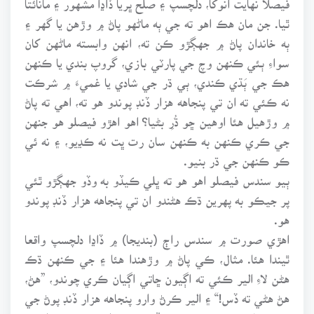
ٿيا. جن مان هڪ اهو ته جي ٻه ماڻهو پاڻ ۾ وڙهن يا گهر ۽
ٻه خاندان پاڻ ۾ جهڳڙو ڪن ته، انهن وابسته ماڻهن کان
سواءِ ٻئي ڪنهن وچ جي پارٽي بازي، گروپ بندي يا ڪنهن
هڪ جي ٻَڌي ڪندي، ٻي ڌر جي شادي يا غميءَ ۾ شرڪت
نه ڪئي ته ان تي پنجاهه هزار ڏنڊ پوندو هو ته، اهي ته پاڻ
۾ وڙهيل هئا اوهين ڇو ڌُرِ بڻيا؟ اهو اهڙو فيصلو هو جنهن
جي ڪري ڪنهن به ڪنهن سان رت ڀت نه ڪڍيو، ۽ نه ئي
ڪو ڪنهن جي ڌر بنيو.
ٻيو سندس فيصلو اهو هو ته ڀلي ڪيڏو به وڏو جهڳڙو ٿئي
پر جيڪو به پهرين ڌڪ هڻندو ان تي پنجاهه هزار ڏنڊ پوندو
هو.
اهڙي صورت ۾ سندس راڄ (بنديجا) ۾ ڏاڍا دلچسپ واقعا
ٿيندا هئا. مثال، ڪي پاڻ ۾ وڙهندا هئا ۽ جي ڪنهن ڌڪ
هڻن لاءِ الير ڪئي ته اڳيون ڇاتي اڳيان ڪري چوندو، ”هڻ،
هڻ هڻي ته ڏس!“ ۽ الير ڪرڻ وارو پنجاهه هزار ڏنڊ پوڻ جي
خوف مان هٿ هيٺ ڪري ڇڏيندو هو. ائين سندس راڄ ۾