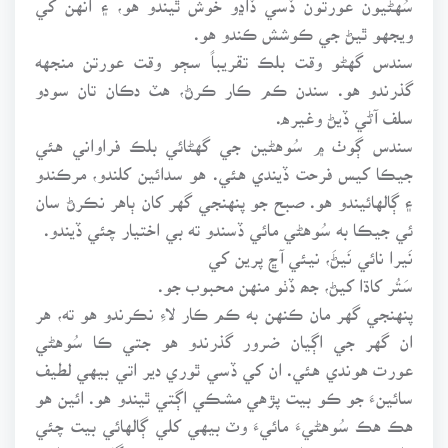
ويجهو ٿيڻ جي ڪوشش ڪندو هو.
سندس گهڻو وقت بلڪ تقريباً سڄو وقت عورتن منجهه
گذرندو هو. سندن ڪم ڪار ڪرڻ، هٽ دڪان تان سودو
سلف آڻي ڏيڻ وغيره.
سندس ڳوٺ ۾ سُوهڻين جي گهڻائي بلڪ فراواني هئي
جيڪا کيس فرحت ڏيندي هئي. هو سدائين کلندو، مرڪندو
۽ ڳالهائيندو هو. صبح جو پنهنجي گهر کان ٻاهر نڪرڻ سان
ئي جيڪا به سُوهڻي مائي ڏسندو ته بي اختيار چئي ڏيندو.
نَيرا نائي نَيڻَ، نيئي آڇ پرين کي
سَتُر کاڌا کيڻ، جھ ڏٺو منهن محبوب جو.
پنهنجي گهر مان ڪنهن به ڪم ڪار لاءِ نڪرندو هو ته، هر
ان گهر جي اڳيان ضرور گذرندو هو جتي ڪا سُوهڻي
عورت هوندي هئي. ان کي ڏسي ٿوري دير اتي بيهي لطيف
سائينءَ جو ڪو بيت پڙهي مشڪي اڳتي ٿيندو هو. ائين هو
هڪ هڪ سُوهڻيءَ مائيءَ وٽ بيهي کلي ڳالهائي بيت چئي
هليو ويندو هو. ائين ئي بيهندو بيت جهونگاريندو هلندو