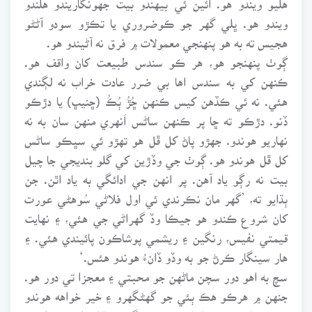
ويندو هو. ڀلي گهر جو ڪوضروري يا تڪڙو سودو آڻڻو
هجيس ته به هو پنهنجي معمولات ۾ فرق نه آڻيندو هو.
ڳوٺ پنهنجو هو، هر ڪو سندس طبيعت کان واقف هو.
ڪنهن کي به سندس اها بي ضرر عادت خراب نه لڳندي
هئي. نه ئي ڪڏهن کيس ڪنهن ڇُڙُ ٻُڪُ (ڇنيڀ) يا دڙڪو
ڏنو. دڙڪو ته ڇا پر ڪنهن ساڻس اَنهري منهن سان به نه
نهاريو هوندو. جهڙو پاڻ کل ڦل هو تهڙو ئي سڀڪو ساڻس
کل ڦل هوندو هو. ڳوٺ جي وڏڙين کي گلو بنديجي جا چيل
بيت نه رڳو ياد آهن. پر انهن جي ادائگي به ياد اٿن. جن
ٻڌايو ته، ’گهر مان نڪرندي ئي اول فلاڻي سُوهڻي عورت
کان شروع ڪندو هو جيڪا وڏ گهراڻي جي هئي، ۽ نهايت
قيمتي نفيس، رنگين ۽ ريشمي پوشاڪون پائيندي هئي. ۽
هار سينگار ڪرڻ جو به وڏو ڏانءُ هوندو هئس.‘
سچ به اهو دور سچن ماڻهن جو محبتي ۽ معجزا تي دور هو.
جنهن ۾ هرڪو هڪ ٻئي جو گهڻگهرو ۽ خير خواهه هوندو
هو. نڪا ٽوڪ نڪا ٽاڙ. جي ڪو گهٽ عقل وارو بينوايو ۽