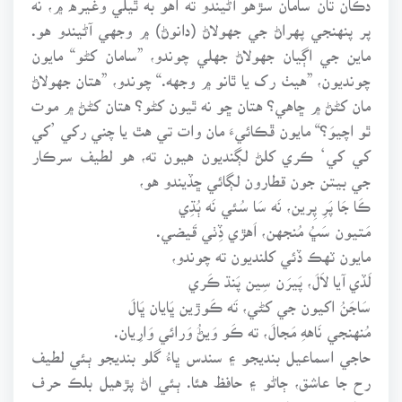
پر پنهنجي پهراڻ جي جهولاڻ (دانوڻ) ۾ وجهي آڻيندو هو.
ماين جي اڳيان جهولاڻ جهلي چوندو، ”سامان کڻو“ مايون
چونديون، ”هيٺ رک يا ٿانو ۾ وجهه.“ چوندو، ”هتان جهولاڻ
مان کڻڻ ۾ ڇاهي؟ هتان ڇو نه ٿيون کڻو؟ هتان کڻڻ ۾ موت
ٿو اچيوَ؟“ مايون ڦڪائيءَ مان وات تي هٿ يا چني رکي ’کي
کي کي‘ ڪري کلڻ لڳنديون هيون ته، هو لطيف سرڪار
جي بيتن جون قطارون لڳائي ڇڏيندو هو،
ڪَا جَا پَرِ پِرين، نَه سَا سُئي نَه ٻُڌِي
مَتيون سَڀُ مُنجهن، اَهڙي ڏِٺي قَيضي.
مايون ٽهڪ ڏئي کلنديون ته چوندو،
لَڏي آيا لاَلَ، پَيرَن سِين پَنڌ ڪَري
سَاجَنُ اکيون جي کڻي، تَه ڪَوڙين ڀَايان ڀَالَ
مُنهنجي نَاههِ مَجالَ، ته ڪَو وَيڻُ وَرائي وَارِيان.
حاجي اسماعيل بنديجو ۽ سندس ڀاءُ گلو بنديجو ٻئي لطيف
رح جا عاشق، ڄاڻو ۽ حافظ هئا. ٻئي اڻ پڙهيل بلڪ حرف
شناس به نه هئا.