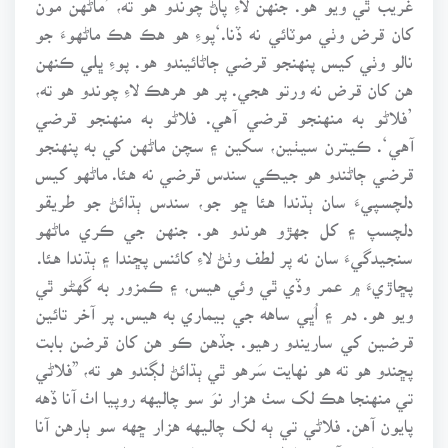
کان قرض وٺي موٽائي نه ڏنا.‘پوءِ هو هڪ هڪ ماڻهوءَ جو
نالو وٺي کيس پنهنجو قرضي ڄاڻائيندو هو. پوءِ ڀلي ڪنهن
هن کان قرض نه ورتو هجي. پر هو هرهڪ لاءِ چوندو هو ته،
’فلاڻو به منهنجو قرضي آهي. فلاڻو به منهنجو قرضي
آهي‘. ڪيترن سيٺين، سکين ۽ سچن ماڻهن کي به پنهنجو
قرضي ڄاڻندو هو جيڪي سندس قرضي نه هئا. ماڻهو کيس
دلچسپيءَ سان ٻڌندا هئا ڇو جو، سندس ٻڌائڻ جو طريقو
دلچسپ ۽ کل جهڙو هوندو هو. جنهن جي ڪري ماڻهو
سنجيدگيءَ سان نه پر لطف وٺڻ لاءِ کائنس پڇندا ۽ ٻڌندا هئا.
پڇاڙيءَ ۾ عمر وڏي ٿي وئي هيس، ۽ ڪمزور به گهڻو ٿي
ويو هو. دم ۽ اُڀي ساهه جي بيماري به هيس. پر آخر تائين
قرضين کي ساريندو رهيو. جڏهن ڪو هن کان قرضن بابت
پڇندو هو ته هو نهايت سَرهو ٿي ٻڌائڻ لڳندو هو ته، ”فلاڻي
تي منهنجا هڪ لک سٺ هزار نوَ سو چاليهه روپيا اٺ آنا ڏهه
پايون آهن. فلاڻي تي ٻه لک چاليهه هزار ڇهه سو ٻارهن آنا
ست پايون آهن. فلاڻي تي پوءِ ساهه ڀرجي ايندو هئس. ۽