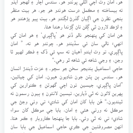
ته بيساخته ۽ مڪمل درست هوندو هو جو، هر بيت منظر
بنجي نظرن جي اڳيان گذرڻ لڳندو هو. بيت پيو پڙهندو هو
۽ لڙڪ لارون ٿي ڳلن تان ڳڙندا رهندا هئا.
هن امان کي پنهنجو نالو ڏنو هو ’ڀاڳڀري‘ ۽ هو امان کي
انهيءَ نالي سان ئي سڏيندو هو. چوندو هو ته، ” امان
ڀاڳڀري، تو وٽ ايندو آهيان ته سڀ ئي ڏک ۽ فڪر لهيو ٿا
وڃن، ۽ وڃي شاهه ئي شاهه ٿو رهي.“
حاجي اسماعيل بنديجو سخن جو سچو. ۽ عزت ڏيندڙ انسان
هو. سندس ٻن پٽن جون شاديون هيون. امان کي چيائين،
”امان ڀاڳڀري، جيسين تون اچي گهوٽن ۽ ڪنوارين کي
پهرين لائون نه ٿي ڏيارين، تيسين لانئون ۽ ٻيون رسمون نه
ٿينديون.“ هُن بابا کان امان کي شاديءَ تي وٺي وڃڻ جي
موڪل نه ورتي هئي ۽ امان، بابا جي موڪل کان سواءِ
شاديءَ تي نه ٿي وئي. بابا جا پنهنجا ڪاروبار ۽ ڪم هئا.
انهن مصروفتين جي ڪري حاجي اسماعيل جي بابا سان
ملاقات نه ٿي سگهي هئي. نيٺ الائي ڪٿان ڪٿان کان بابا