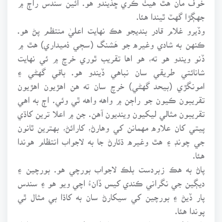
جهڳڙا گهٽ ٿيندا هئا.
وڏيرو غلام قادر بنديجو هڪ نهايت اعليٰ منتظم پڻ هو.
ڪنهن به شادي وغيره جو هَشنگ (سڄي ذميداري) هٿ ۾
ڏنو ويندو هو ته، هو اها تقريب ٿوري خرچ ۾ ئي نهايت
شانائتي طريقي سان نباهي ڏيندو هو. باقي گهڻي ۽
امونگڙي (بيحد گهڻي) خرچ سان ته هن اهڙيون اهڙيون
تقريبون ڪيون جو راڄن ۾ واهه واهه ٿي وئي. اڄ به اهي
تقريبون مثالي ليکيون وينديون آهن. جن ۾ اعلا ترين کاڌي
پيتي کان علاوه مهمانن کي وهارڻ، کارائڻ، بهترين ٿانون
جي چونڊ ۽ هٿ وغيره ڌئارڻ جا به لاجواب انتظام هوندا
هئا.
پاڻ به هڪ زبردست بلڪ لاجواب بورچي هو. بورچين ۽
ديڳين جي نگراني ڪندي کيس ڏانءُ اچي ويو هو ۽ سندس
پار ڏيڻ ۽ بورچين کي سيکارڻ سان به کاڌا بي مثال ٿي
پوندا هئا.
باقي لطيف رح سان عشق ته خانداني طور ڄڻ ورثي ۾ مليل