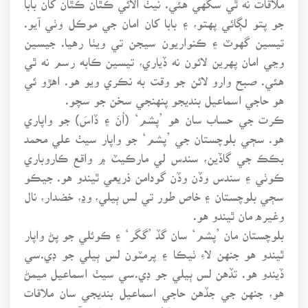
جو پتو لڳائي پهتو، ۽ بابا کان امان جي موڪل وٺي آيو.
تيسين گهوٽ ۽ ڪنواريون سيجن تي ويٺا رهيا. جيسين
وڃي امان پهرين لائون نه ڏياري، تيسين ڪابه رسم نه ٿي
هئي. صبح وارو لائن جو وقت به نڪري ويو هو. اهڙو ئي
هو حاجي اسماعيل بنديجو پنهنجي سخن جو سچو.
ڪرت جي حساب سان هو ’پشم‘ (اُنَ ۽ ڏاسَ) جو واپاري
هو. سڄي بلوچستان جي ’پشم‘ جو واپار سيٺ علي محمد
بڪڪ جي گاڏين، سندس لي مارڪيٽ ۾ واقع ڪاروباري
ڪوٺي ۽ سندس وڏن وڏن گودامن ذريعي ٿيندو هو. جيڪو
سڄي بلوچستان ۽ خاص طور تي لس ٻيلي، وڍ، خضدار، نال
وغيره مان ٿيندو هو.
بلوچستان مان ’پشم‘ سان گڏ ’گگر‘ ۽ ڪوئلي جو پڻ واپار
ٿيندو هو جنهن لاءِ ٺيڪا ۽ پرمٽون لس ٻيلي جو ڊي.سي
ڏيندو هو. تڏهن لس ٻيلي جو ڊي.سي سيٺ اسماعيل ميمڻ
هو، جنهن جي جڏهن حاجي اسماعيل بنديجي سان ملاقات
ٿي ته، خبر پئي ته هو پڻ لطيف رح جو عاشق آهي. ڊي.سي