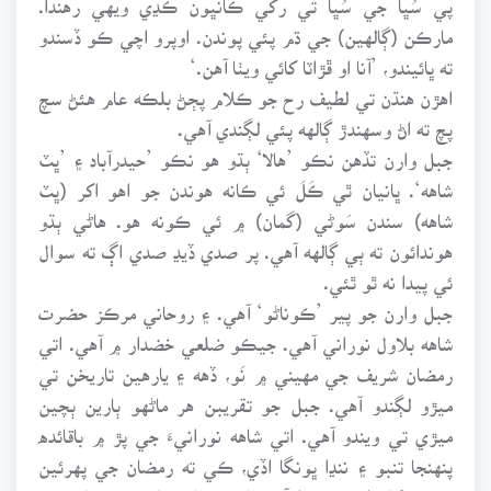
مارڪن (ڳالهين) جي ڌم پئي پوندن. اوپرو اچي ڪو ڏسندو
ته ڀائيندو، ’آنا او ڦڙاٽا کائي ويٺا آهن.‘
اهڙن هنڌن تي لطيف رح جو ڪلام پڄڻ بلڪه عام هئڻ سچ
پچ ته اڻ وسهندڙ ڳالهه پئي لڳندي آهي.
جبل وارن تڏهن نڪو ’هالا‘ ٻڌو هو نڪو ’حيدرآباد ۽ ’ڀٽ
شاهه‘. ڀانيان ٿي ڪَلَ ئي ڪانه هوندن جو اهو اکر (ڀٽ
شاهه) سندن سَوڻي (گمان) ۾ ئي ڪونه هو. هاڻي ٻڌو
هوندائون ته ٻي ڳالهه آهي. پر صدي ڏيڍ صدي اڳ ته سوال
ئي پيدا نه ٿو ٿئي.
جبل وارن جو پير ’ڪوناڻو‘ آهي. ۽ روحاني مرڪز حضرت
شاهه بلاول نوراني آهي. جيڪو ضلعي خضدار ۾ آهي. اتي
رمضان شريف جي مهيني ۾ نَو، ڏهه ۽ يارهين تاريخن تي
ميڙو لڳندو آهي. جبل جو تقريبن هر ماڻهو ٻارين ٻچين
ميڙي تي ويندو آهي. اتي شاهه نورانيءَ جي پڙ ۾ باقائده
پنهنجا تنبو ۽ ننڍا ڀونگا اڏي، ڪي ته رمضان جي پهرئين
روزي کان اچي وهندا آهن. لاهوت لامڪان جي زيارت به