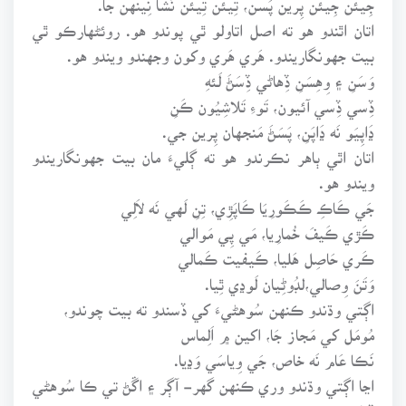
اتان اٿندو هو ته اصل اتاولو ٿي پوندو هو. روئڻهارڪو ٿي
بيت جهونگاريندو. هَري هَري وکون وجهندو ويندو هو.
وَسَنِ ۽ وِهِسَنِ ڏِهاڻي ڏِسَڻَ لَئهِ
ڏِسي ڏِسي آئيون، تَوءِ تَلاشِيُون ڪَنِ
ڍَاپِيَو نَه ڍَاپَنِ، پَسَڻَ مَنجهان پِرين جي.
اتان اٿي ٻاهر نڪرندو هو ته ڳليءَ مان بيت جهونگاريندو
ويندو هو.
جَي ڪَاڪِ ڪَڪَورِيَا ڪَاپَڙِي، تِنِ لَهي نَه لاَلِي
ڪَڙي ڪَيفَ خُمارِيا، مَي پِي مَوالي
ڪَري حَاصِل هَليا، ڪَيفيت ڪَمالي
وَتَنَ وِصالي،لڊُوڻِيان لَوڍي ٿِيا.
اڳتي وڌندو ڪنهن سُوهڻيءَ کي ڏسندو ته بيت چوندو،
مُومَل کي مَجاز جَا، اکين ۾ اَلِماس
نَڪا عَام نَه خاص، جَي وِياسَي وَڍيا.
اڃا اڳتي وڌندو وري ڪنهن گهر- آڳر ۽ اڱڻ تي ڪا سُوهڻي
ڏٺائين ته بيت چوندو.