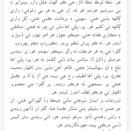
بي سونتيو هوندو هو ته، ان جي به هر بي وقوفيءَ واري
ڳالهه ٻڌبي هئي، سهبي ۽ برداشت ڪبي هئي. کل واري
ڳالهه تي کلبو هو. پوءِ ڀلي اها مٿن ئي ڇو نه هجي. منافقي
۽ مڪاري ڪانه هئي. جيڪو جهڙو هو اهو تهڙو ئي ڏسڻ ۾
ايندو هو. نه ڪو پوش نڪو پردو، نڪوروپ نڪو ٻهروپ.
گلوءَ جي به هر حرڪت نه رڳو سڀڪو سهندو هو. پر سندس
حوصلو وڌائڻ لاءِ ساڻس ساٿ ڏئي کلندو به هو. پوءِ ڀلي اها
تلخ ۽ اڻ سهائيندڙ هجي. ظاهر آهي ماين سان اظهار محبت
ڪرڻ، پوءِ ڀلي اها لطيف رح جي بيت جي آڙ يا آڏ ۾ ڪيل
هجي پر سمجهي ته هرڪو ويندو. پر گلوءَ جي معصوم
اظهار تي هرڪو لطف اندوز ٿيندو هو.
شروعات ۾ ايندڙ سُوهڻي مائي جيڪا وڏ گهراڻي هئي، ان
جو حسن ۽ سليقو ٻئي متاثر ڪندا هئا. گلو ان ڏانهن ويندي
۽ وٽس وهندي ڏاڍو سرهو ٿيندو هو. اتي ويندي سان کيس
ڏسي مرڪي بيت جهونگاريندو هو،
جَهڙا گُل گُلاب جَا، تَهڙا مَٿن وَيس