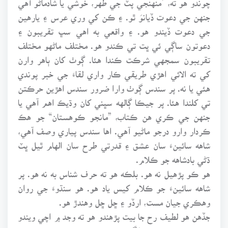
جنهن جي دعوت ڏيانوَ ٿو. ۽ ڪن کي وري عرس ۽ يارهين
جي دعوت ڏيندو هو. ۽ واقعي به اهي سڀ تقريبون ۽
دعوتون ساڳي ئي ڀت تي ڪندو هو. مختلف ماڻهو مختلف
تقريبون سمجهي شرڪت ڪندا هئا. ڳوٺ کان ٻاهر وارن
کي ته الائي اهڙي طريقي ڪار واري لقاءَ جي خبر پوندي
هئي يا نه. پر سندس ڳوٺ وارا ضرور سندس اهڙين حرڪتن
تي کلندا هئا. پر جيڪا ڳالهه سڀني کان وڌيڪ اهم آهي يا
جنهن جي ڪري هن ڪتاب، ”مانجو ڪوهستان“ جو هڪ
ڪردار وارو درجو ماڻيو آهي. اها سندس پياري وصف آهي،
شاهه سائينءَ سان عشق ۽ قدرتي طرح سان الهام ٿيل ڀٽ
ڌڻي بادشاهه جو ڪلام.
هو ڪو پڙهيل نه هو. بلڪه هو ته حرف شناس به نه هو. پر
شاهه سائينءَ جو ڪلام کيس ياد هو. هو سنڌوءَ جي روان
وهڪري جيان مست، ارڏو ۽ ڇل ڇل وهندڙ هو.
جڏهن هو لطيف رح جا بيت پڙهندو هو ته وجد ۾ اچي ويندو
هو ۽ بيخود ٿي روئڻ لڳندو هو.