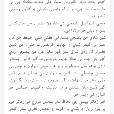
مارڪيٽ ڪراچيءَ ۾ واقع واپاري ڪوٺي ۽ گاڏين وسيلي
ٿيندو هو.
حاجي اسماعيل بنديجي ٽي شاديون ڪيون جن مان کيس
پٽن ۽ ڌيئن جو اولاد آهي.
ٽين شادي هن پنهنجي پسند تي ڪئي هئي، جيڪا هن کان
عمر ۾ گهڻو ننڍي ۽ نهايت خوبصورت هئي. هن نئين
ڪنوار لاءِ وڏي شوق سان گهر بنايو هو. هن پنهنجي وڏي
گهر جي ڇت تي هڪ نهايت خوبصورت گهر اڏايو، جيڪو
ڏاڍي چاهه سان سينگاريو ويو هو. سڀني ديوارن ۽ ڇتن تي
حسين چٽسالي ڪرايائين ۽ ديوارن تي چوڦير فريم ٿيل
وڏي سائز جون نهايت ناياب تصويرون ۽ سينريون لڳرايون.
گهر ڏسڻ سان سندس ذوق، نفاست ۽ لطيف احساسن جو
اندازو ٿي ويندو هو.
اهو زمانو پيسي جي لحاظ سان سندس عروج جو زمانو هو.
پر پوءِ واپار ۽ ڌنڌي ۾ کوٽ ۽ نقصان ڪري تمام گهڻو
غريب ٿي ويو هو. جنهن لاءِ پاڻ چوندو هو ته، ’ماڻهن مون