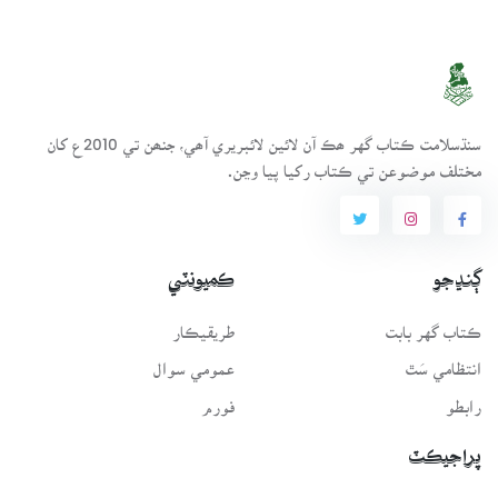
سنڌسلامت ڪتاب گهر ھڪ آن لائين لائبريري آھي، جنھن تي 2010ع کان
مختلف موضوعن تي ڪتاب رکيا پيا وڃن.
ڳنڍجو
ڪميونٽي
ڪتاب گهر بابت
طريقيڪار
انتظامي سَٿ
عمومي سوال
رابطو
فورم
پراجيڪٽ