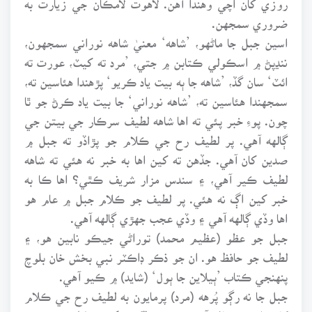
ضروري سمجهن.
اسين جبل جا ماڻهو، ’شاهه‘ معنيٰ شاهه نوراني سمجهون،
ننڍپڻ ۾ اسڪولي ڪتابن ۾ جتي، ’مرد ته کيٽ، عورت ته
ائٽ‘ سان گڏ، ’شاهه جا ٻه بيت ياد ڪريو‘ پڙهندا هئاسين ته،
سمجهندا هئاسين ته، ’شاهه نوراني‘ جا بيت ياد ڪرڻ جو ٿا
چون. پوءِ خبر پئي ته اها شاهه لطيف سرڪار جي بيتن جي
ڳالهه آهي. پر لطيف رح جي ڪلام جو پڙاڏو ته جبل ۾
صدين کان آهي. جڏهن ته کين اها به خبر نه هئي ته شاهه
لطيف ڪير آهي، ۽ سندس مزار شريف ڪٿي؟ اها ڪا به
خبر کين اڳ نه هئي. پر لطيف جو ڪلام جبل ۾ عام هو
اها وڏي ڳالهه آهي ۽ وڏي عجب جهڙي ڳالهه آهي.
جبل جو عظو (عظيم محمد) توراڻي جيڪو نابين هو، ۽
لطيف جو حافظ هو. ان جو ذڪر ڊاڪٽر نبي بخش خان بلوچ
پنهنجي ڪتاب ’ٻيلاين جا ٻول‘ (شايد) ۾ ڪيو آهي.
جبل جا نه رڳو پُرهه (مرد) پرمايون به لطيف رح جي ڪلام
کان واقف ۽ ڄاڻو آهن، جيڪي ڏک سک جو لطيف رح جي