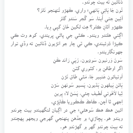
تُون جَا ٻَائِي ٻَانهيءَ واري، ڪَهڙو تُنهنجو نَامُ؟
آئِين جتي اُبٺا، سَو گُجر سَندو گامُ
ڪهڙو اَٿانِ ڪام؟ هِت لکين خَانَ کَپِي وِيا.
اڳتي هلندو ويندو. ڪٿي جي پاڻي ڀريندي، کوه وٽ ڪي
ڪپڙا ڌوئيندي، ڪي ٽي چار جو انڙيون ڏٺائين ته وڏي توار
جهونگاريندو،
سَونَ وَرنيون سَوڍيون، رُپَي رَاند ڪَنِ
اگر اوطاقنِ ۾، کٿوري کَٽنِ
اَوتيائون عَنبير جَا، مَٿي طاق تَڙن
ٻَاٽن ٻَيلهون ٻَڌيون، پَسيو سُونهن سَڙن
ٿِيا لاَهُوتي لَطيف چئي، پَسَڻ لاءِ پِرين
اِجهي ٿا اَچن، ڪَاڪَ ڪَڪَورِيا ڪَاپَڙِي.
ائين هڪ هڪ سُوهڻيءَ جي در اڳيان لنگهيندو بيت چوندو
ويندو هو. پڇاڙيءَ ۾ جڏهن پنهنجي گهرجي ويجهو پهچندو
ته بيت چوندو گهر ۾ گهڙندو هو.
جَڙَ گَهوڙا ڀَڙُ گُهوٽِيا، تَڙَ جُون تَڪَون ڪَنِ