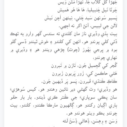
چَوٽَا تَيل چَنبيليا، هَا هَا هُو هَميش
پَسيو سُونهن سَيد چَئي، نِينهن اَچن نَيشَ
لاَلن جي لبيس، آتڻ اکر نه اڄهي.
بيت ٻڌي وڏيري ناز مان کلندي ته سندس گهر وارو به ٽهڪ
ڏئي کلي پوندو هو. انهن کي کلندو ۽ خوش ٿيندو ڏسي گلو
بود ۾ ڀرجي بَهُورُ (چوٽ) چڙهي ويندو هو ۽ وڏيري ۾
نهاري چوندو،
گُجر کي گَجِميل جُون، تَارُن ۾ تَبرون
هَڻي حاڪمن کي، زَور ڀَريون زَبرون
ڪَاڪِ ڪَنڌيءَ قَبرون، پَسو پَر ڏيهين جُون.
هو وڏيريءَ وٽ گهڻي دير تائين وهندو هو. کيس سُوهڙيءَ
سان پڪي سوپاريءَ جي ڪُتر ڪري ڏيندو. بار بار حقو
ٻاري اڳيان رکندو هو، ڳالهيون مارڪا ڪندو، کلندو، بيت
چوندو يڪو ويٺو هوندو هو.
وَسَنِ ۽ وِهِسَنِ، ڏِهاڻي ڏِسَڻَ لَئه
جِيئن جِيئن پِرين پَسن، تِيئن تِيئن نَشا نِينهن جا.