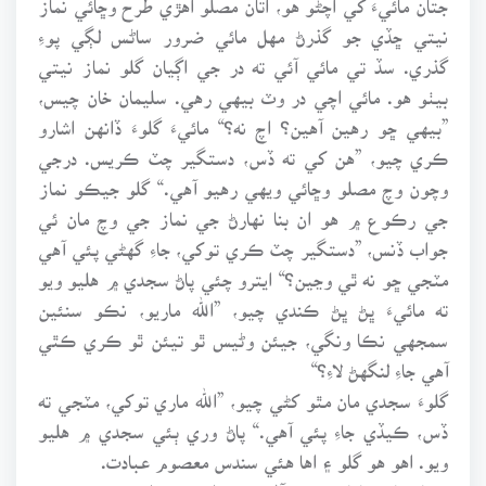
نيتي ڇڏي جو گذرڻ مهل مائي ضرور ساڻس لڳي پوءِ
گذري. سڏ تي مائي آئي ته در جي اڳيان گلو نماز نيتي
بيٺو هو. مائي اچي در وٽ بيهي رهي. سليمان خان چيس،
”بيهي ڇو رهين آهين؟ اچ نه؟“ مائيءَ گلوءَ ڏانهن اشارو
ڪري چيو، ”هن کي ته ڏس، دستگير چٽ ڪريس. درجي
وچون وچ مصلو وڇائي ويهي رهيو آهي.“ گلو جيڪو نماز
جي رڪوع ۾ هو ان بنا نهارڻ جي نماز جي وچ مان ئي
جواب ڏنس، ”دستگير چٽ ڪري توکي، جاءِ گهڻي پئي آهي
مٽجي ڇو نه ٿي وڃين؟“ ايترو چئي پاڻ سجدي ۾ هليو ويو
ته مائيءَ ڀڻ ڀڻ ڪندي چيو، ”الله ماريو، نڪو سنئين
سمجهي نڪا ونگي، جيئن وڻيس ٿو تيئن ٿو ڪري ڪٿي
آهي جاءِ لنگهڻ لاءِ؟“
گلوءَ سجدي مان مٿو کڻي چيو، ”الله ماري توکي، مٽجي ته
ڏس، ڪيڏي جاءِ پئي آهي.“ پاڻ وري ٻئي سجدي ۾ هليو
ويو. اهو هو گلو ۽ اها هئي سندس معصوم عبادت.
دڪان تان سامان سڙهو آڻيندو ته اهو به ٿيلي وغيره ۾، نه