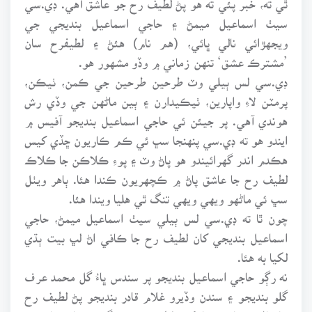
سيٺ اسماعيل ميمڻ ۽ حاجي اسماعيل بنديجي جي
ويجهڙائي نالي ڀائي، (هم نام) هئڻ ۽ لطيفرح سان
’مشترڪ عشق‘ تنهن زماني ۾ وڏو مشهور هو.
ڊي.سي لس ٻيلي وٽ طرحين طرحين جي ڪمن، ٺيڪن،
پرمٽن لاءِ واپارين، ٺيڪيدارن ۽ ٻين ماڻهن جي وڏي رش
هوندي آهي. پر جيئن ئي حاجي اسماعيل بنديجو آفيس ۾
ايندو هو ته ڊي.سي پنهنجا سڀ ئي ڪم ڪاريون ڇڏي کيس
هڪدم اندر گهرائيندو هو پاڻ وٽ ۽ پوءِ ڪلاڪن جا ڪلاڪ
لطيف رح جا عاشق پاڻ ۾ ڪچهريون ڪندا هئا. ٻاهر ويٺل
سڀ ئي ماڻهو ويهي ويهي تنگ ٿي هليا ويندا هئا.
چون ٿا ته ڊي.سي لس ٻيلي سيٺ اسماعيل ميمڻ، حاجي
اسماعيل بنديجي کان لطيف رح جا ڪافي اڻ لڀ بيت ٻڌي
لکيا به هئا.
نه رڳو حاجي اسماعيل بنديجو پر سندس ڀاءُ گل محمد عرف
گلو بنديجو ۽ سندن وڏيرو غلام قادر بنديجو پڻ لطيف رح
جا ڄاڻو ۽ عاشق هئا. کين لطيف رح جو گهڻو ڪلام ياد هو