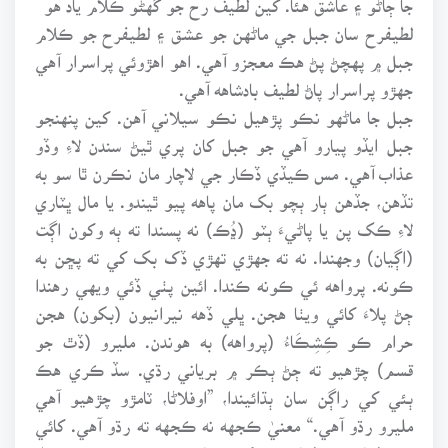
لطيفرح سان جبل جي ماڻهن جو عشق ۽ لطيفرح جو ڪلام
جبل ۾ پهچڻ پڻ هڪ معجزو آهي. اهو اهڙوئي پراسرار آهي
جهڙو پراسرار پاڻ لطيف بادشاهه آهي.
جبل جا ماڻهو نڪو پڙهيل نڪو سيلاني آهن. کين پنهنجو
جبل ايڏو پيارو آهي جو جبل کان پري ٿيڻ سندن لاءِ وڏو
عذاب آهي. مس ڪيڏي ڏڪار جي لاچار مان نڪرن ٿا سو به
تڏهن، جڏهن ٻار ٻچو بک مان پاهه پيو ٿيندو. يا مال ڀٽاري
لاءِ ڪک پن يا پاڻيءَ ٻٽو (ڍُڪ) نه پسندا ته ٻه وکون اڳت
(اڳيان) وجهندا. نه ته جهڙي تهڙي ڏک بک کي ته پڇن به
ڪونه. پرواهه ئي ڪونه ڪندا. ائين پٺي ڏئي ويهي رهندا
ڄڻ پلاءَ کائي ويٺا هجن. ڀلي ڏهه نيرانيون (بکون) هجن
حرام ڪو ڪِشِڪَاءُ (پرواهه) به هوندن. مليرو (ڏٿ جو
قسم) چڙهيو ته ڄڻ ٻڪر ۾ برياني رڌي. سڏ ڪري هڪ
ٻئي کي راڳن سان ٻڌائيندا، ”اوفلاڻا، ٽامڙو چڙهيو آهي
مليرو رڌو آهي.“ معنيٰ ڪجهه نه ڪجهه ته رڌو آهي. کائي
پي سُڀا جي سُڀا تي رکي ڪانڀون ڪڍي ويهي رهندا.