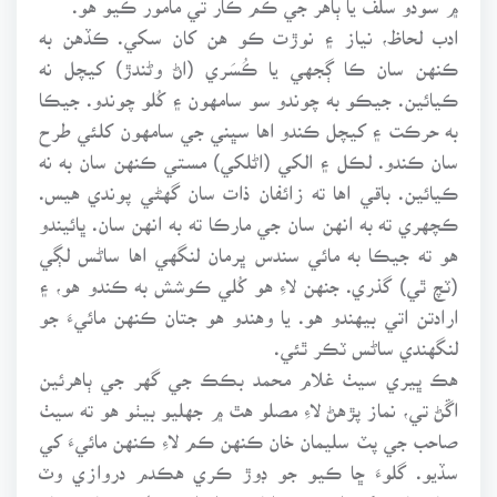
ادب لحاظ، نياز ۽ نوڙت ڪو هن کان سکي. ڪڏهن به
ڪنهن سان ڪا ڳجهي يا ڪُسَري (اڻ وڻندڙ) کيچل نه
ڪيائين. جيڪو به چوندو سو سامهون ۽ کُلو چوندو. جيڪا
به حرڪت ۽ کيچل ڪندو اها سڀني جي سامهون کلئي طرح
سان ڪندو. لڪل ۽ الکي (اڻلکي) مستي ڪنهن سان به نه
ڪيائين. باقي اها ته زائفان ذات سان گهڻي پوندي هيس.
ڪچهري ته به انهن سان جي مارڪا ته به انهن سان. ڀائيندو
هو ته جيڪا به مائي سندس ڀرمان لنگهي اها ساڻس لڳي
(ٽچ ٿي) گذري. جنهن لاءِ هو کُلي ڪوشش به ڪندو هو، ۽
ارادتن اتي بيهندو هو. يا وهندو هو جتان ڪنهن مائيءَ جو
لنگهندي ساڻس ٽڪر ٿئي.
هڪ ڀيري سيٺ غلام محمد بڪڪ جي گهر جي ٻاهرئين
اڱڻ تي، نماز پڙهڻ لاءِ مصلو هٿ ۾ جهليو بيٺو هو ته سيٺ
صاحب جي پٽ سليمان خان ڪنهن ڪم لاءِ ڪنهن مائيءَ کي
سڏيو. گلوءَ ڇا ڪيو جو ڊوڙ ڪري هڪدم دروازي وٽ
جتان مائيءَ کي اچڻو هو، اتان مصلو اهڙي طرح وڇائي نماز