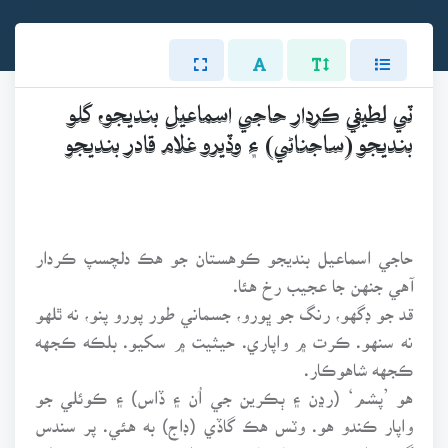
ٽي لطيفي ڪردار حاجي اسماعيل بنديجو، گلو
بنديجو (ساجناڻي) ۽ وڏيرو غلام قادر بنديجو
حاجي اسماعيل بنديجو ڪوهستان جو هڪ دلچسپ ڪردار
آهي جنهن جا عجيب رخ هئا.
قد جو ڊگهو، رنگ جو ڀورو، جسماني طور پورو پنو، نه ٿلهو
نه سنهو. ڪرت ۾ واپاري. حيثيت ۾ سکيو. بلڪه ڪجهه
ڪجهه شاهوڪار.
هو ’پشم‘ (رڍن ۽ ٻڪرين جي اُن ۽ ڏاس) ۽ ڪوئلي جو
واپار ڪندو هو. وٽس هڪ گاڏي (ڊاج) به هئي. پر سندس
گهڻو بلڪ سڄو ڪاروبار سيٺ علي محمد بڪڪ جي لي