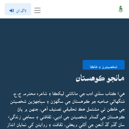
لاگ ان
شخصيتون ۽ خاڪا
مانجو ڪوھستان
هيءُ ڪتاب سنڌي ادب جي مانائتي ليکڪا ۽ شاعرہ محترمہ ج.ع.
مُنگهاڻي صاحبه جو ڪوهستان جي سگهڙن ۽ سٻاجهڙين شخصيتن
جي خاڪن تي مشتمل هڪ تحقيقي تصنيف آهي، جنهن ۾ پاڻ
ڪوهستان جي گمنام شخصيتن جي ادبي، ثقافتي ۽ سماجي زندگيءَ
سان گڏو گڏ اُنھن جي اُٿڻي ويھڻي، ثقافت ۽ روايتن کي نمايان انداز