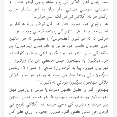
سهڪي سهڪي جهيڻي آواز سان به اهو سلسلو جاري
رکندو هو ته، ”فلاڻي تي ٽي لک اسي هزار...“
هو واپاري هو. ضرور ڪن هن کان قرض ورتا هوندا، پر
آخري عمر ۾ هو هر ڪنهن کي پنهنجو قرضي چوندو هو.
هونئن نه ته هو شوم (ڪنجوس) ۽ ڪُپتيو نه هو. ماڻهن
جون دعوتون ڪندو هو. عرس ۽ ڪارهيون (يارهيون) پڻ
باقاعدگي سان ڪندو هو. ۽ ديڳيون لاهي دنيائون کارائيندو
هو. ديڳيون به پنهنجون هيس جيڪي هن پاڻ ورتيون ۽
ٺهرايون هيون. ٻيا به ڳوٺ وارا شاديءَ ۽ غميءَ لاءِ وٽانس
ديڳيون وٺي ويندا هئا. جن بابت به چوندو هو ته ، ’فلاڻن
فلاڻن منهنجون ديڳيون موٽائي نه ڏٺيون.‘
پنهنجي گهر ۾ ڪيل ڪنهن دعوت يا عرس ۽ يارهين مهل
دعوت ڏيڻ جو به عجيب دلچسپ طريقو هوندو هئس. ڪنهن
پير مرشد ۽ وڏيري کي وڃي چوندو ته، ’فلاڻي تاريخ تي
اوهان جي ماني ڪئي اٿم. ضرور اچجو...‘ وري ڪن کي
چوندو هو ته، ’منهنجي پٽ جي طهر، خوشي يا شادماڻو آهي