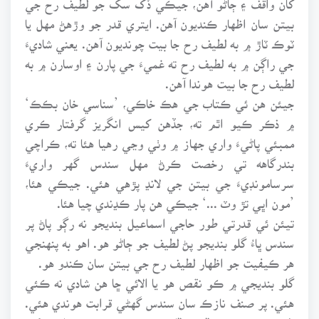
بيتن سان اظهار ڪنديون آهن. ايتري قدر جو وڙهڻ مهل يا
ٽوڪ ٽاڙ ۾ به لطيف رح جا بيت چونديون آهن. يعني شاديءَ
جي راڳن ۾ به لطيف رح ته غميءَ جي پارن ۽ اوسارن ۾ به
لطيف رح جا بيت هوندا آهن.
جيئن هن ئي ڪتاب جي هڪ خاڪي، ’سناسي خان بڪڪ‘
۾ ذڪر ڪيو اٿم ته، جڏهن کيس انگريز گرفتار ڪري
ممبئي پاڻيءَ واري جهاز ۾ وٺي وڃي رهيا هئا ته، ڪراچي
بندرگاهه تي رخصت ڪرڻ مهل سندس گهر واريءَ
سرسامونڊيءَ جي بيتن جي لانڍ پڙهي هئي. جيڪي هئا،
’مون اڀي تڙ وٽ ...‘ جيڪي هن پار ڪڍندي چيا هئا.
تيئن ئي قدرتي طور حاجي اسماعيل بنديجو نه رڳو پاڻ پر
سندس ڀاءُ گلو بنديجو پڻ لطيف جو ڄاڻو هو. اهو به پنهنجي
هر ڪيفيت جو اظهار لطيف رح جي بيتن سان ڪندو هو.
گلو بنديجي ۾ ڪو نقص هو يا الائي ڇا هن شادي نه ڪئي
هئي. پر صنف نازڪ سان سندس گهڻي قرابت هوندي هئي.
سُهڻيون عورتون ڏسي ڏاڍو خوش ٿيندو هو، ۽ انهن کي