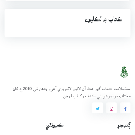
ڪتاب ۾ ٽِڪليون
سنڌسلامت ڪتاب گهر ھڪ آن لائين لائبريري آھي، جنھن تي 2010ع کان
مختلف موضوعن تي ڪتاب رکيا پيا وڃن.
ڳنڍجو
ڪميونٽي