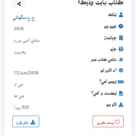
ڪتاب بابت وڌيڪ:
ليکڪ
ج.ع منگهاڻي
ڇپيو ويو
2014
ڇپائيندڙ
سنڌي ادبي بورڊ
ڇاپو
پھريون
عالمي ڪتاب نمبر
آن لائين ٿيو
17/Jun/2019
ترجمو آھي؟
جي نہ
ٽيڪسٽ ۾ آھي؟
جي ھا
لاٿو ويو
532 ڀيرا
ڊائونلوڊ
پسند ڪريو