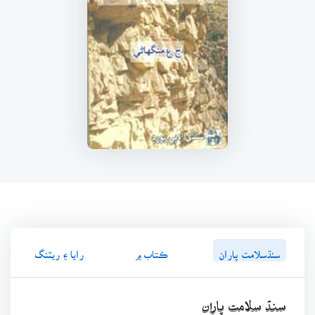
سنڌسلامت پاران
ڪتاب ۾
رايا ۽ ريٽنگ
سنڌ سلامت پاران