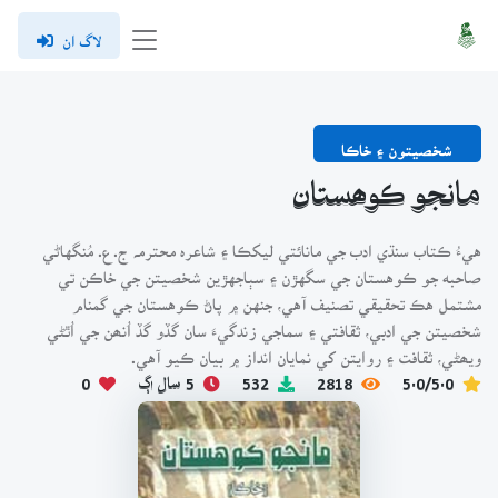
لاگ ان
شخصيتون ۽ خاڪا
مانجو ڪوھستان
هيءُ ڪتاب سنڌي ادب جي مانائتي ليکڪا ۽ شاعرہ محترمہ ج.ع. مُنگهاڻي
صاحبه جو ڪوهستان جي سگهڙن ۽ سٻاجهڙين شخصيتن جي خاڪن تي
مشتمل هڪ تحقيقي تصنيف آهي، جنهن ۾ پاڻ ڪوهستان جي گمنام
شخصيتن جي ادبي، ثقافتي ۽ سماجي زندگيءَ سان گڏو گڏ اُنھن جي اُٿڻي
ويھڻي، ثقافت ۽ روايتن کي نمايان انداز ۾ بيان ڪيو آهي.
5.0/5.0
2818
532
5 سال اڳ
0