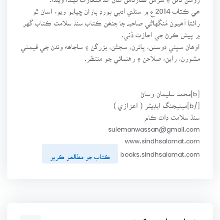
ھي ڪتاب 2014ع ۾ سنڌي ادبي بورڊ پاران ڇپايو ويو، اسان ٿو
رائتا آھيون مُنگهاڻي صاحبہ جا جنھن ڪتاب سنڌ سلامت ڪتاب گهر
۾ پيش ڪرڻ جي اجازت ڏني.
اوهان سڀني دوستن، ڀائرن، سڄڻن، بزرگن ۽ ساڃاهه وندن جي قيمتي
مشورن، راين، صلاحن ۽ رهنمائي جو منتظر.
[b]محمد سليمان وساڻ
[/b]مينيجنگ ايڊيٽر ( اعزازي )
سنڌ سلامت ڊاٽ ڪام
sulemanwassan@gmail.com
www.sindhsalamat.com
books.sindhsalamat.com
ڪتاب جو مطالعو ڪريو