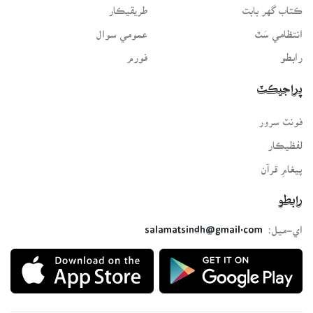
ڪتاب گهر بابت
طريقيڪار
انتظامي سَٿ
عمومي سوال
رابطو
فورم
پراجيڪٽ
فونٽ سرور
لفظيڪار
پيغامِ قرآن
رابطو
اي-ميل:
salamatsindh@gmail.com