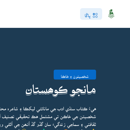
ڀاڱا
شخصيتون ۽ خاڪا
مانجو ڪوھستان
هيءُ ڪتاب سنڌي ادب جي مانائتي ليکڪا ۽ شاعرہ مح
شخصيتن جي خاڪن تي مشتمل هڪ تحقيقي تصنيف آهي
ثقافتي ۽ سماجي زندگيءَ سان گڏو گڏ اُنھن جي اُٿڻي و
4.5/5.0
2818
532
آخري ڀيرو اپ