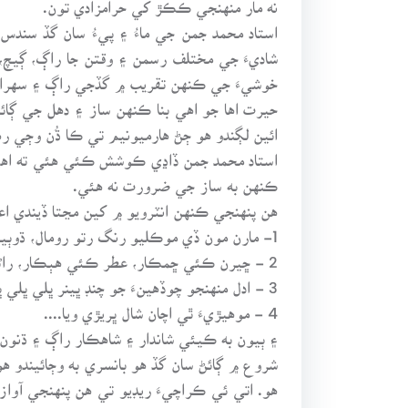
نه مار منهنجي ڪڪڙ کي حرامزادي تون.
استاد محمد جمن جي ماءُ ۽ پيءُ سان گڏ سندس
شاديءَ جي مختلف رسمن ۽ وقتن جا راڳ، ڳيچ، س
خوشيءَ جي ڪنهن تقريب ۾ گڏجي راڳ ۽ سهرا ڳائ
حيرت اها جو اهي بنا ڪنهن ساز ۽ دهل جي ڳائي
ائين لڳندو هو ڄڻ هارميونيم تي ڪا ڌُن وڄي ر
استاد محمد جمن ڏاڍي ڪوشش ڪئي هئي ته اهي سا
ڪنهن به ساز جي ضرورت نه هئي.
هن پنهنجي ڪنهن انٽرويو ۾ کين مڃتا ڏيندي ا
1- مارن مون ڏي موڪليو رنگ رتو رومال، ڌوٻيئڙي ڌوتو سو رنڱيئڙي رتو...
2 - ڇيرن ڪئي ڇمڪار، عطر ڪئي هٻڪار، راڻل آيو ويڙهي لاڏل آيو ويڙهي...
3 - ادل منهنجو چوڏهينءَ جو چنڊ ڀينر ڀلي ڀلي ڀلي آيو...
4 - موهيڙيءَ ٿي اچان شال ڀريڙي ويا....
۽ ٻيون به ڪيئي شاندار ۽ شاهڪار راڳ ۽ ڌنون 
شروع ۾ ڳائڻ سان گڏ هو بانسري به وڄائيندو هو.
هو. اتي ئي ڪراچيءَ ريڊيو تي هن پنهنجي آوا