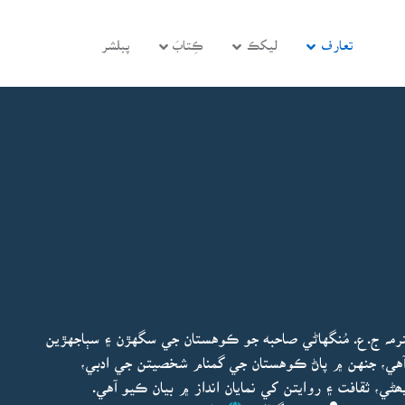
تعارف
ليکڪ
ڪِتابَ
پبلشر
ترمہ ج.ع. مُنگهاڻي صاحبه جو ڪوهستان جي سگهڙن ۽ سٻاجهڙين
، جنهن ۾ پاڻ ڪوهستان جي گمنام شخصيتن جي ادبي،
يھڻي، ثقافت ۽ روايتن کي نمايان انداز ۾ بيان ڪيو آهي.
ڊيٽ ٿيو:
ج.ع منگهاڻي
ڇاپو پھريون