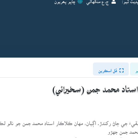
و
فُل اسڪرين
استاد محمد جمن (سخيراڻي)
َ جي ڄاڻ رکندڙ. اڳيان، مهان ڪلاڪار استاد محمد جمن جو نالو لڪل
حمد جمن جهڙو