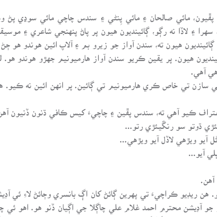
 پڦيون، مائي صالحان ۽ مائي پِنڻي ۽ سندس چاچي مائي سوڍي پڻ و
هرا ۽ لاڏا نه رڳو، ڳائينديون هيون پر پاڻ پنهنجي شاعري ۽ موسيق
ينديون هيون ته، سندن آواز جو زيرو بم ۽ آلاپ ائين هوندو هو ڄڻ
نديون هيون. پر يقين ڪريو سندن آواز هارميونيم جهڙو هوندو هو. ل
هي آهي.
زن تي خاص ڪري هارميونيم تي ڳائين. پر انهن ائين نه ڪيو. هونئن
عتراف ڪيو آهي ته، سندس پڦين ۽ چاچيءَ کيس ڪافي ڌنون ڏنيون آه
آهن.
 هن ريڊيو ڪراچيءَ تي پهرين ڳائڻ کان اڳ بانسري وڄائڻ لاءِ ئي آڊيش
ز جو آڊيشن محترم احمد غلام علي چاڳلا جي اڳيان ڏنو هو. اهو ئي 