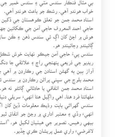
بي مثال فنڪار سندس مٽي ۽ سندس خمير جي پ
خواب هوندو آهي. رشڪ جو باعث هوندو آهي.
استاد محمد جمن جو تعلق ڪوهستان جي ڏکين ج
حاجي احمد المعروف حاجي آمن جي ڪکائين جه
هوش ۾ اچڻ کان اڳ ئي سندس ذهن ۽ ڪَن ساز 
ڳائيندو وڄائيندو هو.
سندس پيءُ حاجي آمن جيڪو نهايت خوش شڪل ۽ 
ريڊيو جي ذريعي پنهنجي راڄ ۽ علائقي جا دنگ 
آواز ٻين به گهڻن استادن جي رڪارڊن ۾ آهي
محمد بلوچ جي سڀني پراڻن رڪارڊن ۾ سندس ئي
استاد محمد جمن اتفاقي يا حادثاتي ڳائڻو نه 
ملهائتا فرد هئا. اهي واڳيل هئا انهيءَ سريلي دنيا
سندس گهراڻي بابت وڌيڪ معلومات ڏيڻ کان ا
انهيءَ وڏي ۽ معتبر اداري ۾ وڃڻ جو اتفاق ٿ
بيهي رهيس. تصوير جي هيٺيان لکيل هو، ”استاد 
لاغرضيءَ واري عمل پريشان ڪري ڇڏيو.