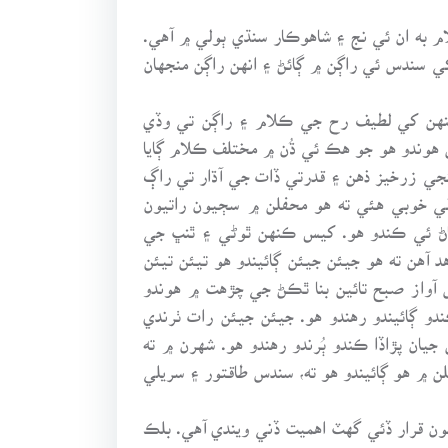
م به ان ئي نج ۽ شاهوڪار سنڌي ٻولي ۾ آهي.
ي سندس ئي راڳن ۾ ڳائڻ ۽ انهن راڳن منجهان
نهن کي لطيف رح جي ڪلام ۽ راڳن تي وڏي
 هوندو هو جو هڪ ئي ڌُن ۾ مختلف ڪلام ڳايا
نجي زرخيز ذهن ۽ قدرتي ڏات جي آڌار تي راڳ
لي خوبي هئي ته هو محفلن ۾ سڄيون راتيون
 پاڻ ئي ڪندو هو. کيس ڪنهن ٿوڻي ۽ ٿنڀ جي
 آهن ته هو جيئن جيئن ڳائيندو هو تيئن تيئن
س آواز صبح تائين بنا ٿڪڻ جي چڙهت ۾ هوندو
دو ڳائيندو رهندو هو. جيئن جيئن رات ٺرندي
ان پڙاڏا ڪندو ٻُرندو رهندو هو. شهرن ۾ ته
 ۾ هو ڳائيندو هو ته، سندس طاقتور ۽ سريلي
ن قرار ڏئي گهٽ اهميت ڏني ويندي آهي. بلڪ