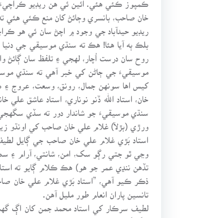
ڪمپوز ڪئي هئي. ائين ئي هن ريڊيو ڪراچيءَ 
خان صاحب، بانسري وڄائڻ کان منع ڪئي هئي ته ب
ريڊيو حيدآباد جي وجود ۾ اچڻ سان ئي هو ڪراچي
بلڪ ٻه آيا هئا! هڪ ته سنڌي موسيقي جي دنيا 
روح سان درست اُچار، لهجي ۽ تلفظ سان ڳائڻ وار
موسيقيءَ جي ڄاڻن کي خبر آهي ته سنڌي موسيق
کيس اها سونهن جمال، رونق، وسعت، عروج ۽ ڪ
خان، استاد الله ڏنو نوناري، استاد عاشق علي
سنڌي موسيقيءَ جو شاندار دور ته سڏي سگهجي 
ورڙي (بڙﻵ) غلام علي خان صاحب کي اونڌو زيڊ
استاد بَڙي غلام علي خان صاحب جي ڳايل لطيف
وڃي ٿو جتي رڳو سک، امن، شانتي، آرام ۽ سڪ
تڏهن ننڍي عمر جو هو) هڪ ڪلام ڳايو ته استا
ذڪر ڪيو آهي، ”استاد بَڙي غلام علي خان صاحب
تانسين پاران انعام طور مليل آهن.
لطيف سرڪار کي استاد محمد جمن کان اڳ گهٽ 