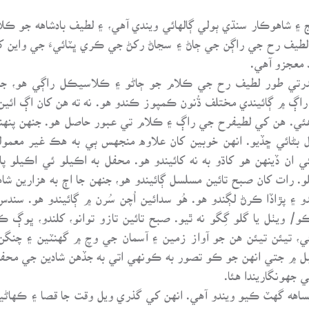
۽ شاهوڪار سنڌي ٻولي ڳالهائي ويندي آهي، ۽ لطيف بادشاهه جو ڪلا
لطيف رح جي راڳن جي ڄاڻ ۽ سڃاڻ رکڻ جي ڪري ڀٽائيءَ جي واين ک
 معجزو آهي.
رتي طور لطيف رح جي ڪلام جو ڄاڻو ۽ ڪلاسيڪل راڳي هو، ج
ڳ ۾ ڳائيندي مختلف ڌُنون ڪمپوز ڪندو هو. نه ته هن کان اڳ ائين
 هئي. هن کي لطيفرح جي راڳ ۽ ڪلام تي عبور حاصل هو. جنهن پنه
ل بڻائي ڇڏيو. انهن خوبين کان علاوه منجهس ٻي به هڪ غير معمو
 ان ڏينهن هو کاڌو به نه کائيندو هو. محفل به اڪيلو ئي اڪيلو
ات کان صبح تائين مسلسل ڳائيندو هو، جنهن جا اڄ به هزارين شاهد
 ۽ پڙاڏا ڪرڻ لڳندو هو. هُو سدائين اُچن سُرن ۾ ڳائيندو هو. سند
يٺل يا گلو گِگو نه ٿيو. صبح تائين تازو توانو، کلندو، ڀوڳ ڪن
، تيئن تيئن هن جو آواز زمين ۽ آسمان جي وچ ۾ گهنٽين ۽ چنگن جي
ل ۾ جتي انهن جو ڪو تصور به ڪونهي اتي به جڏهن شادين جي محفلن
ي جهونگاريندا هئا.
اهه گهٽ ڪيو ويندو آهي. انهن کي گذري ويل وقت جا قصا ۽ ڪهاڻيو