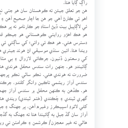
راڳ ڳايا هئا.
هن جو تعلق جيئن ته ڪوهستان سان هو جتي نج 
اهو ئي ڪارڻ آهي جو هن جا اچار صحيح آهن ۽ 
ئي لاڳاپيل بيت ڏيڻ استاد جو ڪارنامو نه پر هڪ
هو هڪ اهڙو روايتي ڪوهستاني هو جيڪو قد
دسترس هئي. هو هڪ ئي وائيءَ کي ساڳئي ئي را
ويندا هئا. ائين سنڌي موسيقي اڻ هوند جيتري
کي وسعتون ڏنيون، جرڪائي لازوال ۽ بي مثا
ڳائيندو هو. جنهن رات سندس محفل هوندي هئي
ضرورت نه هوندي هئي. نڪو ساٿي نڪو ڀرجهلو. ر
سندس آواز ريشمي تاڪين وانگر کلندو، جرڪندو
هو. ڪڏهن به ڪنهن محفل ۾ سندس آواز جهڪو/ و
گهري ٿيندي ۽ چُڪندي (ختم ٿيندي) ويندي هئي
کڻي لائوڊ اسپيڪرز وغيره آهن، پر جهنگ ۽ جب
آواز سان گڏ جبل به ڳائيندا هئا ته جهنگ به گڏج
هاڻي ته خير معجزن/ ڪرشمن ۽ ڪرامتن تي ويس