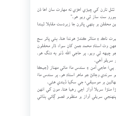
 ٽٽل تارن کي ڇيڙي اهڙي ته مهارت سان اها ڌن
بورو ست ساز ٿي ويو هو.“
 محفلن ۾ ٻنهي ڀائرن جا زبردست مقابلا ٿيندا
رت ناڪ ۽ متاثر ڪندڙ هوندا هئا. ٻئي ڀائر سج
يجهن وٽ استاد محمد جمن کان سواءِ ڌار محفلون
ڇيهه ٿي ويو. پر حاجي الله ڏنو به دنگ هو.
 سريلو آهي.
پيءُ حاجي آمن ۽ سندس ماءُ مائي مهناز (جيڪا
سرندي وڄائڻ جو ماهر استاد هو. پر سندس ماءُ
ڪهاڻين ۾ موسيقيءَ جي سکيا ڏيندي هئي.
 مٺڙا سريلا آواز اچي رهيا هئا. مون کي انهن
نهنجي سريلي آواز ۾ منظوم قصو ڳائي ٻڌائي