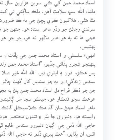
استاد محمد جمن کي ڪي سوين هزارين سال ته نه
ماشاء الله سڀ سلامت آهن. بلڪ ساڳئي ئي کيتر ۾
مٿا هڻي، هلاکيون ڪري پڇڻ جي به ڪا ضرورت نا
سرندي وڄائڻ جو وڏو ماهر استاد هو. جنهن جو
هجي ها ته به هو عام ماڻهو نه هو، ڇو جو هو
پهتيس.
انهيءَ سلسلي ۾ استاد محمد جمن جي پڦاٽ ۽ س
پنهنجو شجرو ٻڌائي ڇڏيو، ”استاد محمد جمن ولد 
بس هڪڙو فون ۽ ايتري دير. الله الله خير صلا
سندس زندگيءَ ۾ به جو سندس کان گهٽ ڄاڻو ۽ 
جن جو ذڪر فراخ دل استاد محمد جمن پاڻ به ن
هوهڪ سچو فنڪار هو. جيڪو سچا سُر ڳائيندو هو
ماهر استاد هجڻ سان گڏ هڪ ڪلاسيڪل گائڪ پڻ
وابسته هو. دنبوري جا سُر ۽ تندون مختصر هوندا
حاجي الله ڏني جي اڳيان دنبورو سندس طابع ٿ
اٿس، ان ٻڌايو، ”هڪ ڀيري ڏٺم ته حاجي الله ڏ