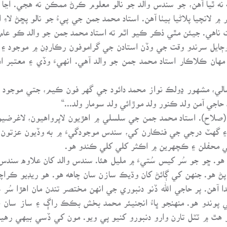
 ٿيا آهن، جو سندس والد جو نالو معلوم ڪرڻ ممڪن نه هجي. اڃا ته
 لانچيا پلاڻيا بيٺا آهن. استاد محمد جمن جي پيءُ جو نالو پڇڻ لاء
هي. جيئن مٿي ذڪر ڪيو اٿم ته استاد محمد جمن جو والد ڪو عام ماڻ
 وڄايل سرندو وقت جي وڏن استادن جي گراموفون رڪارڊن ۾ موجود ۽
 مهان ڪلاڪار استاد محمد جمن جو والد آهي. انهيءَ وڏي ۽ معتبر
الي، مشهور ڍولڪ نواز محمد دائود جي گهر فون ڪيم، جتي موجود اس
حاجي آمن ولد ڪنور ولد موڙائي ولد سومار ولد...“
 (صلاح). استاد محمد جمن جي سلسلي ۾ اهڙيون لاپرواهيون، لاغرضيو
گهٽ درجي جي فنڪارن کي، سندس موجودگيءَ ۾ به وڏيون عزتون، وڏيون
جي محفلن ۽ ڪچهرين ۾ اڪثر کلي کلي ڪندو هو.
. ڇو جو سُر کيس سُتيءَ ۾ مليل هئا. سندس والد کان علاوه سندس وڏ
 هو. جنهن کي ڳائڻ کان وڌيڪ سازن سان چاهه هو. هو ريڊيو ڪراچي
 آهن. پر حاجي الله ڏنو دنبوري جي انهن مختصر تندن مان اهڙا سُر ۽ 
ي پوندو هو. منهنجو ڀاءُ انجنيئر محمد بخش بڪڪ راڳ ۽ ساز سان 
نو هٿ ۾ ٽٽل تارن وارو دنبورو کنيو پي ويو. مون کي ڏسي بيهي ره