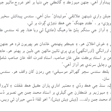
يداوار آهي، جنهن ميوزڪ ۽ گائڪي جي دنيا ۾ اهو عروج ماڻيو ج
بلن واري شينهن علائقي ’موئيداڻ‘ سان آهي. سندس پيدائش سخيراڻ
وپڙيءَ ۾ ، ’ڪنڊ جهنگ‘ جي هڪ ننڍڙي ڳوٺ ۾ ٿي.
۽ آواز جي سنگم ٻڌڻ جا رهيگ (عادي) ٿي ويا هئا. ڇو ته سندس ڪ
خوش اخلاق هو، ۽ جيڪو پنهنجي خاندان جو پهريون فرد هو جنهن ج
اورانگي (اورانگهي) پري پري تائين ماڻهن جي دلين ۾ پهتو هو. حا
 جن ۾ استاد برڪت علي خان صاحب، استاد قدرت الله خان صاحب شا
 وڄايل سرندي جو آواز آهي.‘
هو. بلڪ سندس سڄو گهراڻو موسيقيءَ جي رمزن کان واقف هو. سندس س
 سان.
ڳ، سنڌ جي هڪ وڏي ۽ معتبر اداري پاران ڪيل هڪ غفلت ۽ لاپرواه
يو، ۽ ميوزيم ۾ فنڪارن جي گيلري ۾ استاد محمد جمن جي تصوير ڏسي 
محمد جمن ولد.... (ڊيش ڊيش ڊيش)،“ اهو لقاءُ ڏسي حيران ٿي ويس. ا