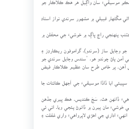
يڪو موسيقيءَ سان واڳيل هر هڪ ڪلاڪار جو
ي مڱڻهار قبيلي ۾ مشهور سرندي نواز استاد
ٽنب پنهنجي راڄ ڀاڳ ۾ خوشيءَ جي محفلن ۾
و وڄايل ساز (سرندو)، گراموفون ريڪارڊز ۽
جي آمن پاڻ چوندو هو، ’سندس وڄايل سرندي جو
مل آهن. پر خاص طرح سان عظيم ڪلاڪار فيض
ڀيئي ابا ڏاڏا موسيقيءَ جي اَجهل ڪائنات جا
يءَ ڏانهن هٿ، سَڃَ ڪنديس. هڪ ڀيري جڏهن
خوشيءَ مان پيرن ۾ ڏانوڻ پئجي ويا. اتي ئي
نهيءَ اداري جي اهڙي لاپرواهيءَ واري غفلت ۽