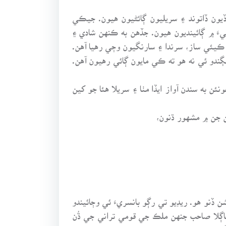
ڏيون ڏاتوند ۽ سريليون ڳائڻيون هيون. جيڪي
يءَ ۾ ڳائينديون هيون. جڏهن به ڪنهن شادي ۽
 ڪيئي ساز، سرندا ۽ سارنگيون وڄي رهيا آهن.
ڳندو ئي نه هو ته ڪي مايون ڳائي رهيون آهن.
 به سندن آواز ايڏا مٺا ۽ سريلا هئا جو کين
ن جن ۾ مشهور ڌنون،
ن ڏنو هو. ريڊيو تي رڳو بانسريءَ ئي وڄائيندو
چاڳلا صاحب جنهن ملڪ جي قومي تراني جي ڌُن