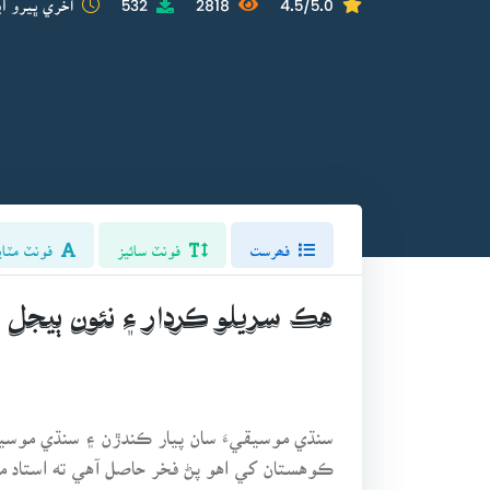
فھرست
فونٽ سائيز
فونٽ مٽاي
هڪ سريلو ڪردار ۽ نئون ٻيجل 
سنڌي موسيقيءَ سان پيار ڪندڙن ۽ سنڌي موسيقيء
ڪوهستان کي اهو پڻ فخر حاصل آهي ته استاد م