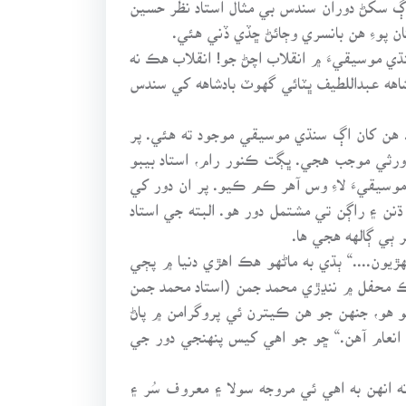
ڳ سکڻ دوران سندس بي مثال استاد نظر حسين
ن پوءِ هن بانسري وڄائڻ ڇڏي ڏني هئي.
نڌي موسيقيءَ ۾ انقلاب اچڻ جو! انقلاب هڪ نه
شاهه عبداللطيف ڀٽائي گهوٽ بادشاهه کي سندس
. هن کان اڳ سنڌي موسيقي موجود ته هئي. پر
ورثي موجب هجي. ڀڳت ڪنور رام، استاد بيبو
موسيقيءَ لاءِ وس آهر ڪم ڪيو. پر ان دور کي
ن ۽ راڳن تي مشتمل دور هو. البته جي استاد
ٻي ڳالهه هجي ها.
يون....“ ٻڌي به ماڻهو هڪ اهڙي دنيا ۾ پڄي
ڪ محفل ۾ ننڍڙي محمد جمن (استاد محمد جمن
و هو، جنهن جو هن ڪيترن ئي پروگرامن ۾ پاڻ
و انعام آهن.“ ڇو جو اهي کيس پنهنجي دور جي
انهن به اهي ئي مروجه سولا ۽ معروف سُر ۽