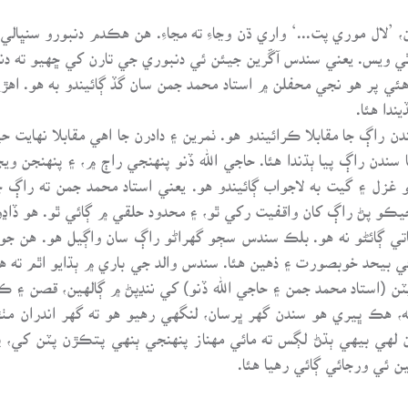
’لال موري پت...‘ واري ڌن وڃاءِ ته مڃاءِ. هن هڪدم دنبورو سنڀالي
ٿي ويس. يعني سندس آڱرين جيئن ئي دنبوري جي تارن کي ڇهيو ته دن
ئي پر هو نجي محفلن ۾ استاد محمد جمن سان گڏ ڳائيندو به هو. اهڙين
ندا هئا.
 راڳ جا مقابلا ڪرائيندو هو. ٺمرين ۽ دادرن جا اهي مقابلا نهايت حي
ٺا سندن راڳ پيا ٻڌندا هئا. حاجي الله ڏنو پنهنجي راڄ ۾، ۽ پنهنجن و
زل ۽ گيت به لاجواب ڳائيندو هو. يعني استاد محمد جمن ته راڳ جو 
يڪو پڻ راڳ کان واقفيت رکي ٿو، ۽ محدود حلقي ۾ ڳائي ٿو. هو ڏاڍو
اتي ڳائڻو نه هو. بلڪ سندس سڄو گهراڻو راڳ سان واڳيل هو. هن جو 
ي بيحد خوبصورت ۽ ذهين هئا. سندس والد جي باري ۾ ٻڌايو اٿم ته هو 
پٽن (استاد محمد جمن ۽ حاجي الله ڏنو) کي ننڍپڻ ۾ ڳالهين، قصن ۽ 
، هڪ ڀيري هو سندن گهر ڀرسان، لنگهي رهيو هو ته گهر اندران مٺڙا
لهي بيهي ٻڌڻ لڳس ته مائي مهناز پنهنجي ٻنهي پتڪڙن پٽن کي، پ
 ئي ورجائي ڳائي رهيا هئا.