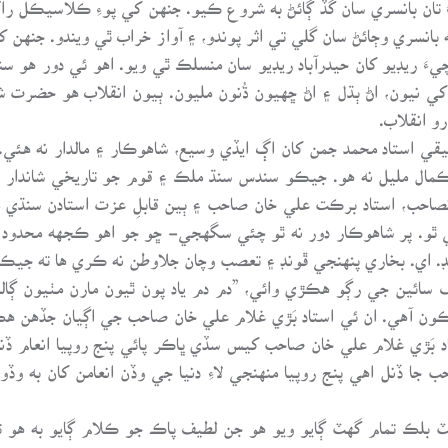
تان بانسري سان گڏ ڳائڻ به شروع ڪيو. جنهن کي پوءِ ڪلاسيڪل را
انسري وڄائڻ سان گلي تي اثر پوندو، ۽ آواز خراب ٿي ويندو. جنهن کا
ءَ ريڊيو کان حيدرآباد ريڊيو سان منسلڪ ٿي ويو. اهو ئي دور هو س
کي نيون، اڻ ٻڌل ۽ اڻ ڇهيون ڌُنون مليون. ٻيون انقلاب هو حضرت 
و انقلاب.
ي استاد محمد جمن کان اڳ ايڏي وسيع، شاهوڪار ۽ مالدار نه هئي
مال مليل نه هو. جيڪو سندس سنڌ ملڪ ۽ قوم جو تاريخي شاندار 
 خانصاحب، استاد برڪت علي خان صاحب ۽ ٻين قابلِ عزت استادن سنڌي 
ٿو. پر شاهوڪار دور نه ٿو چئي سگهجي- ڇو جو اهو ڪجهه محدود ڌن
. اي. بخاري پنهنجي ڦونڊ ۽ تعصب وچان جلاوطن نه ڪري ها ته جيڪر 
 سائين جي رڳو هڪڙي وائي، ”دم دم ياد پون ٿيون مارن مٺيون ڳالهڙ
ون آهي. ان ئي استاد بَڙي غلام علي خان صاحب جي اڳيان جڏهن ه
د بَڙي غلام علي خان صاحب کيس سڏي ڀاڪر پائي پنج روپيا انعام ڏن
 جا ڏنل اهي پنج روپيا منهنجي لاءِ دنيا جي وڏن انعامن کان به وڏ
بلڪ تمام گهٽ ڳايو ويو هو جن لطيف پاڪ جو ڪلام ڳايو به هو ته 