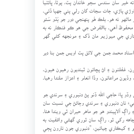
 خير سان سندس سڄو خاندان پٽ، پوٽا، ڀائٽيا
ِ اوڙي پاڙي، ڄات سڃات کان رلي پني جهپا ڏئي.
هو نه هو. بلڪ هُو پنهنجي دور جو ٻُڌو سُئو
 محفوظ آهي. باالفرض جي هو ڪو فنڪار نه به
 اداري جي ميوزيم مان ڏک ۽ مونجهه کڻي گهر
تاد محمد جمن جي لائق پٽ اويس جمن بنا دير
ن، غفلتون ۽ اڻ پڇائون ٿينديون رهيون هيون.
 مراعاتون، وڏا انعام ۽ اعزاز ملندا رهيا.
و ڀاءُ حاجي الله ڏنو پڻ دنبوري ۽ سرندي جو
ءَ تان دنبوري ۽ سرندي وڄائڻ جي نسبت سان
راڳ آلاپيندو هو جو ماهر حيران ٿي ويندا هئا.
چاهه رکي ٿو. راڳ سان ٿوري گهڻي واقفيت به
يو ۽ کيڪاري چيائين، ”دنبوري جون تارون ڀڄي