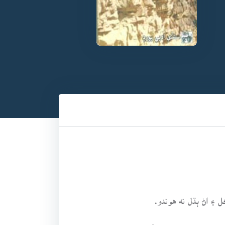
 ۽ اڻ ٻڌل نه هوندو.