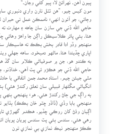
پيون آهن. ٺهرائڻ لاءِ پيو کڻي وڃان.“
مون کيس چيو، ”هن ٽٽل تارن واري دنبوري سان، 
وڄائي، جو آئون انهيءَ ناممڪن عمل تي حيران 
حاجي الله ڏني جي سازن سان چاهه ۽ مهارت ته ه
هئا. ٻئي ڀائر ڪلاسيڪل راڳن جا واهڙ وهائي ڇڏي
منهنجو وڏو ادا قادر بخش بڪڪ ته هاسيڪار سندن
اڀاري ڇڏيندا هئا. ماڻهو دمبخود، ساهه جهلي وي
به ڪندو هو، جن ۾ صوفياڻي ڪلام سان گڏ هو غ
حاجي الله ڏني جو هڪڙو ئي پٽ آهي. خداڏنو، ج
مٿي جيئن چيم، استاد محمد جمن اتفاقي يا حادث
انگياڻي مڱڻهار قبيلي سان تعلق رکندڙ هئي) ٻئ
به راڳ جي ڄاڻ رکندڙ هئي. هوءَ پنهنجي ٻنهي 
منهنجي بابا وڏي (ڏاڏو ڇٽو خان بڪڪ) ٻڌايو ته
اڳيان وڌڻ کان روڪي ڇڏيو. هڪدم گهوڙي تان 
رهي هئي. سندس ٻئي پٽ سندس پويان پويان ائين
ڪڪڙ منهنجو نيڪ نمازي بي نمازي تون