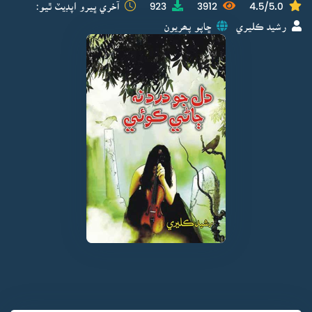
4.5/5.0
3912
923
آخري ڀيرو اپڊيٽ ٿيو:
رشيد ڪليري
ڇاپو پھريون