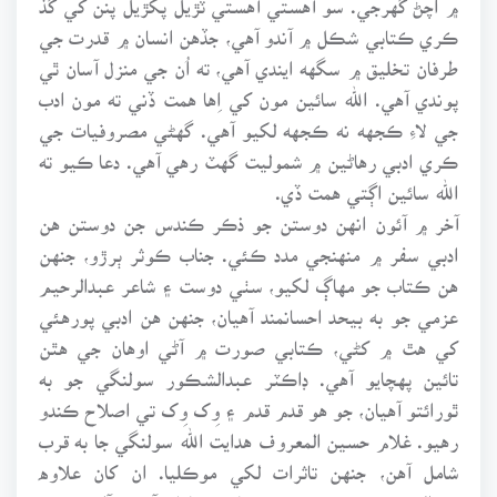
ڪري ڪتابي شڪل ۾ آندو آهي، جڏهن انسان ۾ قدرت جي
طرفان تخليق ۾ سگهه ايندي آهي، ته اُن جي منزل آسان ٿي
پوندي آهي. الله سائين مون کي اِها همت ڏني ته مون ادب
جي لاءِ ڪجهه نه ڪجهه لکيو آهي. گهڻي مصروفيات جي
ڪري ادبي رهاڻين ۾ شموليت گهٽ رهي آهي. دعا ڪيو ته
الله سائين اڳتي همت ڏي.
آخر ۾ آئون انهن دوستن جو ذڪر ڪندس جن دوستن هن
ادبي سفر ۾ منهنجي مدد ڪئي. جناب ڪوثر ٻرڙو، جنهن
هن ڪتاب جو مهاڳ لکيو، سٺي دوست ۽ شاعر عبدالرحيم
عزمي جو به بيحد احسانمند آهيان، جنهن هن ادبي پورهئي
کي هٿ ۾ کڻي، ڪتابي صورت ۾ آڻي اوهان جي هٿن
تائين پهچايو آهي. ڊاڪٽر عبدالشڪور سولنگي جو به
ٿورائتو آهيان، جو هو قدم قدم ۽ وِک وِک تي اصلاح ڪندو
رهيو. غلام حسين المعروف هدايت الله سولنگي جا به قرب
شامل آهن، جنهن تاثرات لکي موڪليا. ان کان علاوه
عبدالحئي ڀٽي جي به رهنمائي شامل آهي. آءٌ بهترين