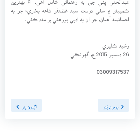
ڪمپيئر ۽ سٺي دوست سيد غضنفر شاهه بخاريءَ جو به
احسانمند آهيان، جو ان به ادبي پورهئي ۾ مدد ڪئي.
رشيد ڪليري
26 ڊسمبر 2015ع، گهوٽڪي
03009317537
پويون پَنو
اڳيون پنو