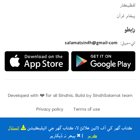
لفظيڪار
پيغامِ قرآن
رابطو
اي-ميل:
salamatsindh@gmail.com
Developed with ❤️ for all Sindhis. Build by
SindhSalamat
team
Privacy policy
Terms of use
ڪتاب گهر کي آف لائين ھلائڻ لاءِ ڪتاب گهر جي ائپليڪيشن
انسٽال
ڪريو
| ✖ ٻيھر نہ ڏيکاريو