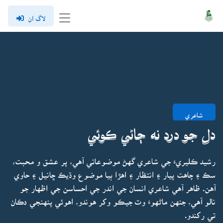
لاگ ان
شاعري
دل جو درد نه ڄاڻي ڪوئي
رشيد ڪليريءَ جي شاعري گهڻ موضوعاتي آهي، پر عشق و محبت،
سڪ ۽ چاهت پيار ۽ انتظار ۽ اهڙا ٻيا موضوع وڌيڪ ڇانيل ۽ حاوي
آهن. ظاهر آهي شاعري انسان جي اندر جي احساسن جي اظهار جو
نالو آهي، جنهن ماڻهوءَ وٽ جيڪو وکر هوندو، اهوئي پنهنجي دڪان
تي رکندو.