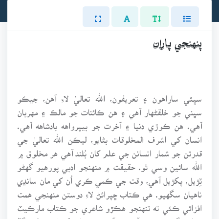
پنهنجي پاران
سڀئي ساراهون ۽ تعريفون، الله تعاليٰٰٰٰٰٰٰٰ لاءِ آهن، جيڪو
سڀني جو خلقڻهار آهي ۽ هن ڪائنات جو مالڪ ۽ مهربان
آهي. هن ڪوڙي دنيا ۽ آخرت جو بيپرواهه بادشاهه آهي.
انسان کي اشرف المخلوقات بڻايو، ليڪن الله تعاليٰ جي
قدرتن جو شمار انسانن جي علم کان بُلند آهي هر مخلوق ۾
الله سائين وسي ٿو. حقيقت ۾ منهنجو ادبي پورهيو گهڻو
ٽِڙيل، پکڙيل آهي، وقت جي ڪمي ڪري اُن کي مان سانڍي
ناهيان سگهيو. هي ڪتاب ڇپرائڻ لاءِ دوستن منهنجي همت
افزائي ڪئي ته تنهنجو هڪڙو شاعري جو ڪتاب مارڪيٽ
۾ اچڻ گهرجي. سو آهستي آهستي ٽڙيل پکڙيل پنن کي گڏ