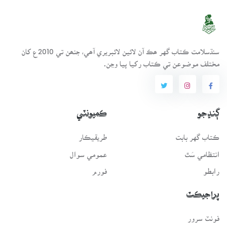
سنڌسلامت ڪتاب گهر ھڪ آن لائين لائبريري آھي، جنھن تي 2010ع کان
مختلف موضوعن تي ڪتاب رکيا پيا وڃن.
ڳنڍجو
ڪميونٽي
ڪتاب گهر بابت
طريقيڪار
انتظامي سَٿ
عمومي سوال
رابطو
فورم
پراجيڪٽ
فونٽ سرور