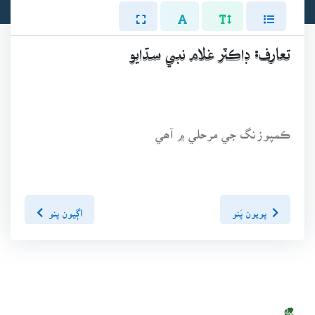
تعارف: ڊاڪٽر غلام نبي سڌايو
ڪمپوزنگ جي مرحلي ۾ آھي
پويون پَنو
اڳيون پنو