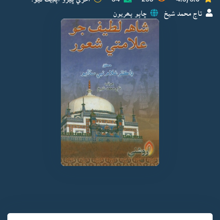
تاج محمد شيخ
ڇاپو پھريون