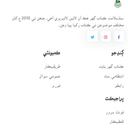
سنڌسلامت ڪتاب گهر ھڪ آن لائين لائبريري آھي، جنھن تي 2010ع کان
مختلف موضوعن تي ڪتاب رکيا پيا وڃن.
ڳنڍجو
ڪميونٽي
ڪتاب گهر بابت
طريقيڪار
انتظامي سَٿ
عمومي سوال
رابطو
فورم
پراجيڪٽ
فونٽ سرور
لفظيڪار