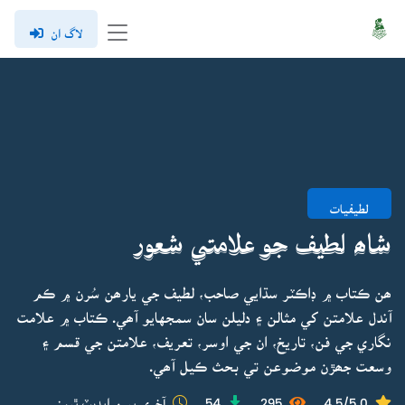
لاگ ان
لطيفيات
شاھ لطيف جو علامتي شعور
ھن ڪتاب ۾ ڊاڪٽر سڌايي صاحب، لطيف جي يارھن سُرن ۾ ڪم
آندل علامتن کي مثالن ۽ دليلن سان سمجهايو آھي. ڪتاب ۾ علامت
نگاري جي فن، تاريخ، ان جي اوسر، تعريف، علامتن جي قسم ۽
وسعت جھڙن موضوعن تي بحث ڪيل آھي.
4.5/5.0
295
54
آخري ڀيرو اپڊيٽ ٿيو: