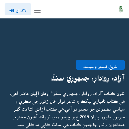
لاگ ان
تاريخ، فلسفو ۽ سياست
آزاد، روادار، جمهوري سنڌ
نئون ڪتاب ”آزاد، روادار، جمهوري سنڌو“ اوهان اڳيان حاضر آهي.
هي ڪتاب نامياري ليکڪ ۽ شاعر نواز خان زئور جي فڪري ۽
سياسي مضمونن جو مجموعو آهي.هي ڪتاب آزادي اشاعت گهر
ميرپور بٺورو پاران 2015ع ۾ ڇپايو ويو. ٿورائتا آهيون محترم
عبدالعزيز زئور جا جنهن ڪتاب جي سافٽ ڪاپي موڪلي سنڌ