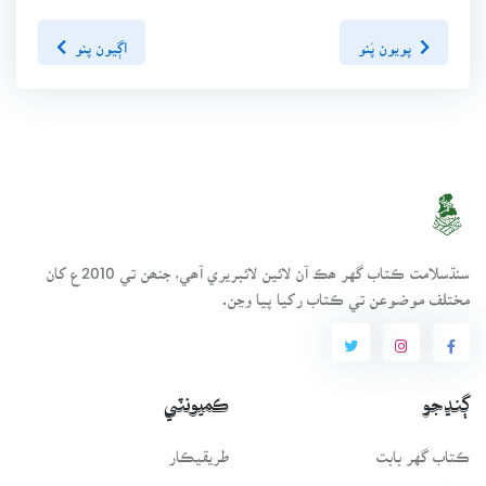
پويون پَنو
اڳيون پنو
سنڌسلامت ڪتاب گهر ھڪ آن لائين لائبريري آھي، جنھن تي 2010ع کان
مختلف موضوعن تي ڪتاب رکيا پيا وڃن.
ڳنڍجو
ڪميونٽي
ڪتاب گهر بابت
طريقيڪار
انتظامي سَٿ
عمومي سوال