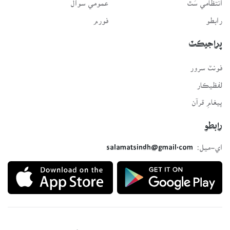
رابطو
فورم
پراجيڪٽ
فونٽ سرور
لفظيڪار
پيغامِ قرآن
رابطو
اي-ميل:
salamatsindh@gmail.com
Developed with ❤️ for all Sindhis. Build by
SindhSalamat
team