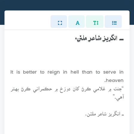
ـــ انگريز شاعر ملٽن.
It is better to reign in hell than to serve in
heaven.
“جنت ۾ غلامي ڪرڻ کان دوزخ ۾ حڪمراني ڪرڻ بهتر
آهي.”
ـــ انگريز شاعر ملٽن.