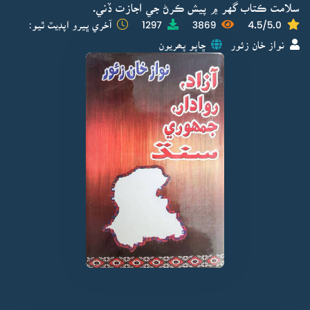
سلامت ڪتاب گهر ۾ پيش ڪرڻ جي اجازت ڏني.
4.5/5.0
3869
1297
آخري ڀيرو اپڊيٽ ٿيو:
نواز خان زئور
ڇاپو پھريون