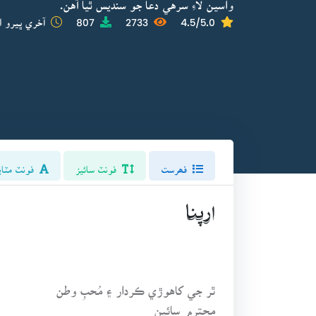
واسين لاءِ سرهي دعا جو سنديس ٿيا آهن.
4.5/5.0
2733
807
آخري ڀيرو ا
فھرست
فونٽ سائيز
فونٽ مٽاي
ارپنا
ٿر جي کاهوڙي ڪردار ۽ مُحبِ وطن
محترم سائين