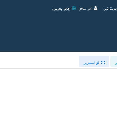
پڊيٽ ٿيو:
امر ساھڙ
ڇاپو پھريون
و
فُل اسڪرين