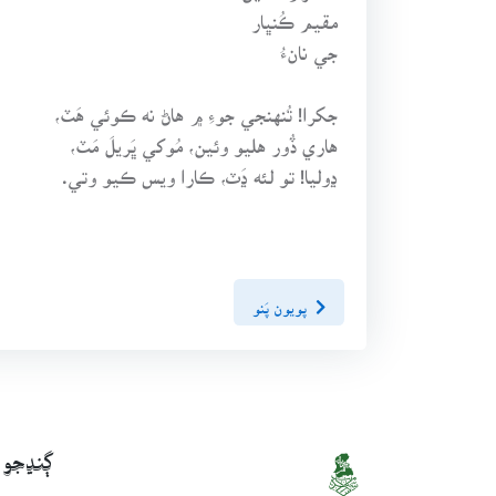
مقيم ڪُنڀار
جي نانءُ
جکرا! تُنهنجي جوءِ ۾ هاڻ نه ڪوئي هَٽ،
هاري ڏُور هليو وئين، مُوکي ڀَريلَ مَٽ،
ڍوليا! تو لئه ڍَٽ، ڪارا ويس ڪيو وتي.
پويون پَنو
ڳنڍجو