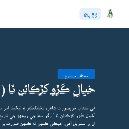
ڀاڱا
مختلف موضوع
خيال ڪَڙو کڙڪائن ٿا (
هي ڪتاب خوبصورت شاعر، تخليقڪار ۽ ليکڪ امر سا
’خيال ڪَڙو کڙڪائن ٿا ‘ رڳو سنڌ جي ويجهڙ جي تاريخ 
ان ۾ سمويل آهي، جيڪي ڪنهن نه ڪنهن صورت ۾ اُنهن