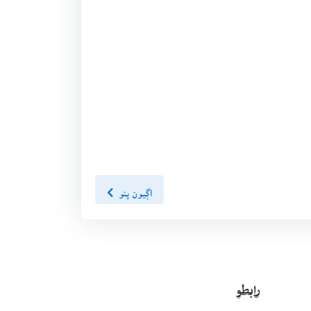
اڳيون پنو
رابطو