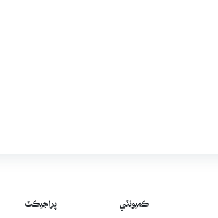
ڪميونٽي
پراجيڪٽ