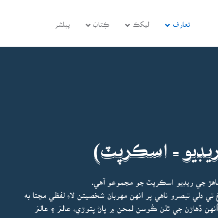
تعارف
ليکڪ
ڪِتابَ
پبلشر
ريڊيو - اسڪرپٽ)
هڙ جي ريڊيو اسڪرپٽ جو مجموعو آهي.
تي دلي تبصرو ناهي پر انهن مهربان شخصيتن لاءِ لفظي مڃتا به
 ڏهاڙن جي ٿڌن ڪُوسن لمحن ۾ پاڻ پتوڙي، عالمَ ۽ عالمَ