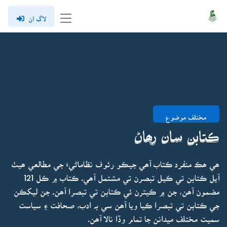
لاگ ان
مختلف موضوع
ڪتابن سان رھاڻ
ھي ھڪ منفرد ڪتاب آھي جيڪو رئوف نظاماڻيءَ جي مطالعي ھيٺ
آيل ڪتابن تي ڪيل تبصرن تي مشتمل آھي. ڪتاب ۾ ڪل 121
مضمون آھن، جن ۾ ڪيترن ئي ڪتابن تي تبصرا آھن. جن ليکڪن
جي ڪتابن تي تبصرا ڪيا ويا آھن سي بہ ادب، صحافت ۽ سياست
سميت مختلف ميدانن جا تمام وڏا نالا آھن.