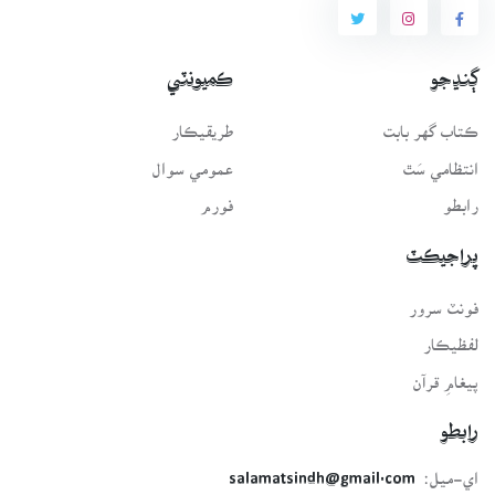
ڳنڍجو
ڪميونٽي
ڪتاب گهر بابت
طريقيڪار
انتظامي سَٿ
عمومي سوال
رابطو
فورم
پراجيڪٽ
فونٽ سرور
لفظيڪار
پيغامِ قرآن
رابطو
اي-ميل:
salamatsindh@gmail.com