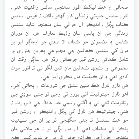
صحافي ۽ هڪ ليکڪ طور منھنجي ساڻس واقفيت هئي.
آئون سندس جذباتي زندگي کان گهڻو واقف نہ هوس. سندس
ڪتاب ڀڳل رانديڪو ان حوالي سان منھنجو شايد سندس
زندگي جي ان پاسي سان وڌيڪ تعارف هو. ان دوران
ڪالمن ۽ مضمونن جو ڪتاب اڌ صدي جو اوجاڳو آيو پر
مون کي سندس ڪھاڻين جي مجموعي پھرين جنوري ۾
شامل ڪھاڻي روشن قبر ڇرڪائي وڌو هو. ساڳي وقت ان
مجموعي ۾ ڪجهہ ڪھاڻين مان ائين لڳو ٿي تہ انور موٽ
کاڌي آهي ۽ ان ڪيفيت مان نڪري آيو آهي.
هي تازو ناول هڪ نئين عشق جي شروعات ۽ پڄاڻي آهي.
اهو ناول جيتوڻيڪ اتي پورو ٿي وڃي ٿو جتي سوڍي جي
رٽائرمنٽ ٿئي ٿي ۽ اڳتي رسمي خدا حافظ جي ضرورت نہ
هئي. جيتوڻيڪ هن ناول کي ڀڳل رانديڪو ۽ روشن قبر
جو هڪ تسلسل تہ چئي سگهجي ٿو پر ان جي ڪيفيت
بلڪل ئي مختلف آهي. ان مان لڳي ٿو تہ هو ماضي مان
پنھنجي جان آجي ڪرائڻ چاهي ٿو پر اڃا شايد کيس ڪن