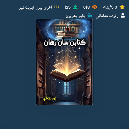
4.5/5.0
618
125
آخري ڀيرو اپڊيٽ ٿيو:
رئوف نظاماڻي
ڇاپو پھريون