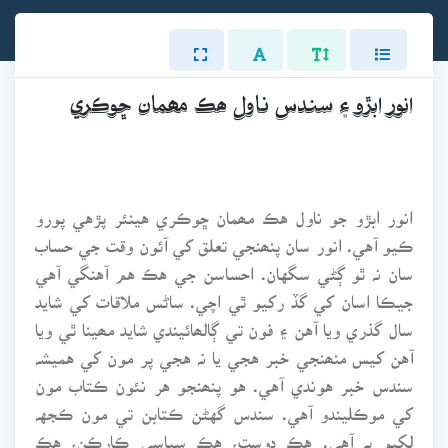
انور ابڙو ۽ سندس ناول ھڪ مھمان ڇوڪري
انور ابڙو جو ناول هڪ مھمان ڇوڪري هينئر پڙهي پورو
ڪيو آهي. انور سان پنھنجي تعلق کي آئون وقت جي حساب
سان نہ ٿو ڳڻي سگهان. احساسن جي هڪ هم آهنگي آهي
جيڪا اسان کي گڏ رکيو ٿي اچي. ساڻس ملاقات کي شايد
سال گذري ويا آهن ۽ فون تي ڳالھائيندي شايد مھينا ٿي ويا
آهن کيس منھنجي خبر هجي يا نہ هجي پر مون کي هميشہ
سندس خبر هوندي آهي. هو پنھنجو هر نئون ڪتاب مون
کي موڪليندو آهي. سندس گهڻن ڪتابن تي مون ڪجهہ
لکيو بہ آهي. هڪ دوست، هڪ سياسي ڪارڪن، هڪ