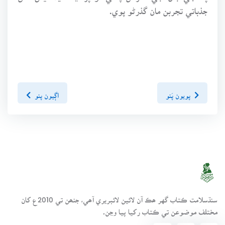
جذباتي تجربن مان گذرڻو پوي.
پويون پَنو
اڳيون پنو
سنڌسلامت ڪتاب گهر ھڪ آن لائين لائبريري آھي، جنھن تي 2010ع کان
مختلف موضوعن تي ڪتاب رکيا پيا وڃن.