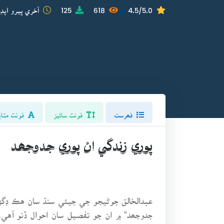
4.5/5.0
618
125
آخري ڀيرو اپڊي
فھرست
فونٽ سائيز
فونٽ مٽاي
پوري زندگي اڻ پوري جدوجھد
عبدالخالق جوڻيجو جي جيئي سنڌ سان هڪ ڊگه
جدوجھد“ ۾ ان جو تفصيل سان احوال ڏنو آهي. 