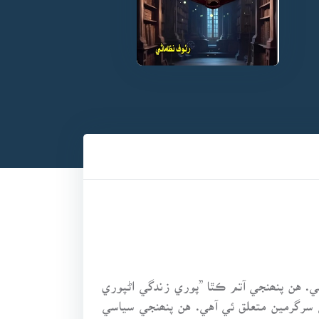
. هن پنھنجي آتم ڪٿا ”پوري زندگي اڻپوري
سي سرگرمين متعلق ئي آهي. هن پنھنجي سياسي