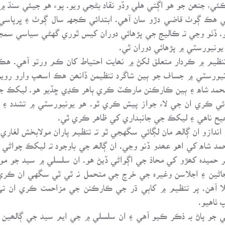
ي، جنھن جو هو اڳتي هلي وڏو نقاد بڻجي ويو. پوء هو جيئي سنڌ ۾ 
ڪ ڳوٺ قاضي دڙو سان آهي. ابتدائي ڪجهہ سال ڳوٺ ۽ ڀرپاسي 
ويو. ڏٺو وڃي تہ ڪاليج جي پڙهائي دوران کيس ٿوري گهڻي سياسي س
ونيورسٽي ۾ پڙهائي دوران ٿي.
يم ۾ ڪردار متعلق لکڻ ۾ نھايت احتياط کان ڪم ورتو آهي. هڪ
نڌ يونيورسٽي ۾ جساف جو ٻين شاگرد تنظيمن ڏانھن هڪ اسھپ وارو 
حمد شاه ۽ ٻين ڪارڪنن مارڪٽ ڪري ٻاهر ڪڍي ڇڏيو هو. ليکڪ ج
ٽيفائي ڪري ان جي لاء جواز پيش ڪري ٿو. هو يونيورسٽي ۾ تشدد 
ح ناهي ۽ ليکڪ جي جانبداري کي ظاهر ڪري ٿي.
ندازو ان ڳالھہ مان لڳائي سگهجي ٿو تہ تنظيم پاران مولابخش لغا
مد شاه کي اهو عھدو ڏنو وڃي. ان ڳالھہ جي باوجود تہ ليکڪ چواڻي ان
ر حميدہ کھڙو کي محاذ جي اڳواڻي ڏيڻ هو. ان سلسلي ۾ سيد جو م
ڏجاڻين ۽ اجلاسن وغيرہ جي خرچ جي متحمل نہ ٿي ٿي سگهي ان ڪر
ا آهن. پر تنظيم ۾ کاٻي ڌر جي ڪارڪنن جي مزاحمت ڪري ان تي
ٺاهيو.
جو پاڻ بہ ذڪر ڪيو آهي ۽ ان سلسلي ۾ جي ايم سيد جي ڳالھين جو