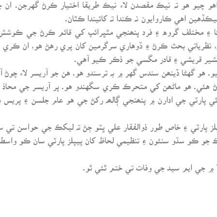
و چيو هو تہ نيڪ مقصدن لاء نيڪ طريقا اختيار ڪرڻ گهرجن. ان 
ڪڏهين اهي ڪاروايون نہ ڪندا تہ کائيندا ڪٿان.
1 کان شروع ٿي ويا هئا ۽ مختلف گروه ۽ فرد پنھنجي مٿڀرائپ کي قائم ڪرڻ 
نظرياتي بحث ڪرڻ ۽ ڏوهاري سرگرمين کان پري رهڻ هو، ان ڪري سند
شير قريشي ۽ قادر مگسي جو ذڪر ڪيو آهي.
و. هو گهڻا ڏينھن سندس گهر ۾ بہ ترسندو هو. هن جو آريسر لاء چوڻ 
 هئي. هو ماڻھن کي متحرڪ ڪري سگهندو هو. پر آريسر جي محاذ ج
ي پارٽي جي ادارن ۾ پنھنجي ڳالھہ رکڻ جي هو عام جلسن ۽ پريس بيا
پلز پارٽي ۽ خاص طور ذوالفقار علي ڀٽو ڄڻ تہ ليکڪ جي حواسن تي س
يکڪ جو ڪو سڌو سنئون ۽ تنظيمي لحاظ کان پيپلز پارٽي سان ڪو واسط