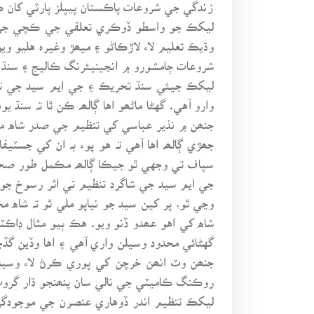
زندگي جي شروعات پاڪستان پيپلز پارٽي کان ڪئ
ليکڪ جو واسطو ڏوڪري تعلقي جي ڪچي جي ه
وڌيڪ تعليم لاء لاڙڪاڻو ۽ ميھڙ وغيرہ هليو 
شروعات ڄامشورو ۾ انجينيئرنگ ڪاليج ۽ سنڌ ي
ليکڪ جيئي سنڌ تحريڪ ۽ جي ايم سيد جي تنظ
وارو آهي. گهڻا ماڻھو اها ڳالھہ ڪن ٿا تہ س
جنھن ۾ نذير عباسي کي تنظيم جي صدر شاه م
جھڙي ڳالھہ اها آهي تہ هو پوء بہ ان کي جس
سپاف تي وجهي ٿو جيڪا ڳالھہ مڪمل طور صحي
جي ايم سيد جي شاگرد تنظيم تي اثر رسوخ جو ا
وڃي ٿو، پر کين سيد جو نياپو ملي ٿو تہ شاه مح
شاه کي اهو عھدو ڏنو ويو. هڪ ٻيو مثال ڊاڪٽ
گهڻائي محدود وسيلن واري آهي ۽ اها وڏين گ
جنھن وٽ انھن خرچن کي پوري ڪرڻ لاء وسيل
روڪنگ ڪاميٽي جي نالي سان پنھنجو ڌار گروپ 
ليکڪ تنظيم اندر ڏوهاري عنصرن جي موجودگي 