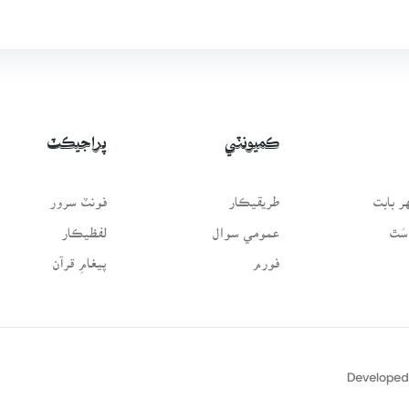
ڪميونٽي
پراجيڪٽ
 بابت
طريقيڪار
فونٽ سرور
سَٿ
عمومي سوال
لفظيڪار
فورم
پيغامِ قرآن
Developed 