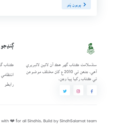
پويون پَنو
ڳنڍجو
سنڌسلامت ڪتاب گهر ھڪ آن لائين لائبريري
ڪتاب گهر
آھي، جنھن تي 2010ع کان مختلف موضوعن
انتظامي 
تي ڪتاب رکيا پيا وڃن.
رابطو
with ❤️ for all Sindhis. Build by
SindhSalamat
team