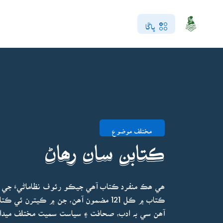
ڀاڱا
مختلف موضوع
ڪتابن سان رھاڻ
ھي ھڪ منفرد ڪتاب آھي جيڪو رئوف نظاماڻيءَ جي 
ڪتاب ۾ ڪل 121 مضمون آھن، جن ۾ ڪيترن
آھن سي بہ ادب، صحافت ۽ سياست سميت مختلف ميدانن 