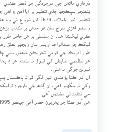
ڏوهاري ماڻھن جي موجودگي جو ذڪر ڪندي، اه
پنھنجو سڀڪجهہ ڇڏي تنظيم ۾ آيا آهن ۽ اهي جي
تنظيم اندر اختلاف 976
واسطو اهڙي سوچ سان هو جنھن ۾ ڪتاب پڙهڻ، 
ڪري ليکيندا هئا. ان سلسلي ۾ هن خاص طور ب
ليکڪ جو عبدالواحد آريسر سان ويجهو تعلق رهي
طور آفريڪا جي قومي تحريڪن متعلق سٺي ڄاڻ
هو تنظيمي ضابطن کي قبول نہ ڪندو هو ۽ بجائ
قبولڻ جوڳي نہ هئي.
ان آتم ڪٿا پڙهندي ائين لڳي ٿو تہ پاڪستان پي
رکي نہ سگهيو آهي. ان ڳالھہ جي باوجود تہ ل
جي تنقيد تي مشتمل آهي.
هي آتم ڪٿا جو پھريون حصو آهي جيڪو 1995 ۾ جي ايم سيد جي وفات تي ختم ٿئي ٿو.