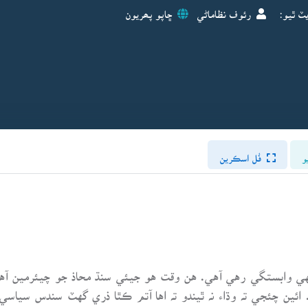
ٽ ٿيو:
رئوف نظاماڻي
ڇاپو پھريون
و
فُل اسڪرين
ي وابستگي رهي آهي. هن وقت هو جيئي سنڌ محاذ جو چيئرمين آهي
ائين چئجي تہ وڌاء نہ ٿيندو تہ اها آتم ڪٿا ذري گهٽ سندس سيا