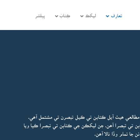
تعارف
ليکڪ
ڪِتابَ
پبلشر
مطالعي ھيٺ آيل ڪتابن تي ڪيل تبصرن تي مشتمل آھي.
 ئي ڪتابن تي تبصرا آھن. جن ليکڪن جي ڪتابن تي تبصرا ڪيا ويا
جا تمام وڏا نالا آھن.