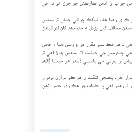
جي جواب ۾ انھن ڪارڪنن جو چوڻ هو تہ اهي
جي ڪوشش ڪري رهيا هئا. ليکڪ چواڻي جيئن تہ سندس
ن مخالف کين بزدل ۽ جدوجھد کان لنوائيندڙ
آهي تہ هو هڪ سٺو مقرر هو ۽ وٽس دنيا ۽ خاص
ي چيئرمين جي حيثيت لاء سندس چوڻ آهي تہ
نن ۾ پارٽي جي پاليسي ڏيندو هو جيڪا ڳالھہ
وار آهن. پنھنجي تنقيد ۾ هو ڪو توازن برقرار
و نہ رهيو آهي پر ڪتاب جو هڪ وڏو حصو انھن