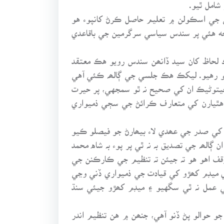
شامل ٿيو.
جي اسڪولن ۾ تعليم حاصل ڪرڻ کانپوء هو
مجه هئي پر سندس سياسي سرگرمين جي باقاعدي
 لحاظ کان سيد ڏانھن سندس رويو هڪ معتقد
رويو رهيو. ليکڪ هڪ جلسي جي ڳالھہ ڪئي آهي
يتوڻيڪ ان کي صحيح نہ ٿو سمجهي، پر حيرت
۽ هٿيارن کي متعارف ڪرائڻ جي سڄي ذميواري
ري کي صدر جي عھدي لاء بيھارڻ جو فيصلو ڪيو
 ڳالھہ جي تصديق بہ نہ ٿي پر پوء بہ شاه محمد
وقف اهو هو تہ جيئن تہ تنظيم جي ڪارڪنن جي
ي ميڊم کھڙو کي قيادت جي ذميواري ڏني وڃي
 عمل نہ ٿي سگهيو ۽ ميڊم کھڙو جيئي سنڌ
 حوالو پڻ ڏنو آهي، جنھن ۾ هن تنظيم اندر