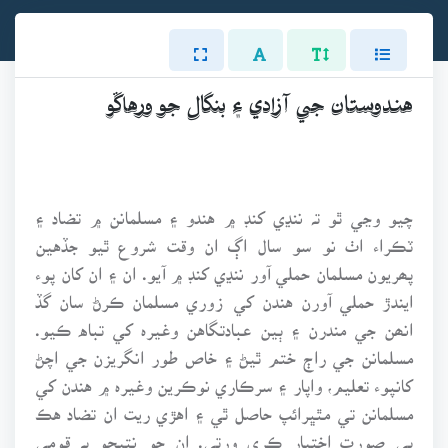
هندوستان جي آزادي ۽ بنگال جو ورهاڱو
چيو وڃي ٿو تہ ننڍي کنڊ ۾ هندو ۽ مسلمانن ۾ تضاد ۽
ٽڪراء اٺ نو سو سال اڳ ان وقت شروع ٿيو جڏهين
پھريون مسلمان حملي آور ننڍي کنڊ ۾ آيو. ان ۽ ان کان پوء
ايندڙ حملي آورن هندن کي زوري مسلمان ڪرڻ سان گڏ
انھن جي مندرن ۽ ٻين عبادتگاهن وغيرہ کي تباه ڪيو.
مسلمانن جي راڄ ختم ٿيڻ ۽ خاص طور انگريزن جي اچڻ
کانپوء تعليم، واپار ۽ سرڪاري نوڪرين وغيرہ ۾ هندن کي
مسلمانن تي مٿڀرائپ حاصل ٿي ۽ اهڙي ريت ان تضاد هڪ
ٻي صورت اختيار ڪري ورتي. ان جو نتيجو ٻہ قومي