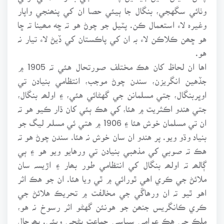
وٺائي سگهجي، بنگال جا ٻيئي حصا ان کي پنھنجي واپار
وغيرہ لاء استعمال ڪن. پٽيل جو چوڻ هو تہ ڇه مھينا تہ ڇا
هو ڇھن ڪلاڪن لاء بہ ان کي پاڪستان کي ڏيڻ لاء تيار نہ
هو.
اها ان لحاظ کان هڪ مختلف صورتحال هئي تہ 1905 ۾
جڏهين انگريزن، سندن چوڻ موجب، انتظامي بنيادن تي
اوڀربنگال، جتي مسلمانن جي گهڻائي هئي، ۽ اولھہ بنگال،
جتي هندو اڪثريت ۾ هئا، کي هڪ ٻئي کان ڌار ڪيو هو تہ
ان تي مسلمان خوش هئا ۽ 1906 ۾ هتي ئي مسلم ليگ جو
بنياد وڌو ويو. پر هندو ان سان خوش نہ هئا. سندن چوڻ هو تہ
هڪ تہ صوبي کي مذهبي بنيادن تي ورهايو ويو هو ۽ ٻي
ڳالھہ تہ اولھہ بنگال کي انتظامي طور بھار ۽ اڙيسہ سان
ملائڻ جي ڪري اهي ٿورائي ۾ ٿي ويا هئا. ان جو هڪ اثر
اهو ٿيو تہ ان ورهاڱي جي مخالفت ۾ تحريڪ هلائڻ جي
ڪري ڪانگريس جنھن جو هونئن گهڻو اثر رسوخ نہ هو،
ملڪ جي هڪ عوامي سياسي جماعت بڻجي ويئي. بھرحال