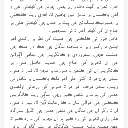
آهن، انھن ۾ گهٽ ذات وارن يعني اڇوتن جي گهڻائي آهي ۽
اهي پاڪستان ۾ شامل ٿيڻ چاهين ٿا. اهڙي ريت ڪلڪتي
۾ جيتوڻيڪ مسلمانن جي ڀيٽ ۾ هندن جي گهڻائي هئي پر
جناح ان کي گهڻو اهم نہ ٿي سمجهيو.
خاص طور تي ڪلڪتي جي اهميت کي نظر ۾ رکندي اهو
آپشن بہ رکيو ويو تہ متحدہ بنگال جي هڪ ڌار ملڪ جي
حيثيت هجي. سھروردي ۽ ڪانگريس جي مقامي اڳواڻن
جي ان تجويز کي جناح جي حمايت حاصل هئي، پر
ڪانگريس ان کي ڪنھن بہ صورت ۾ مڃڻ لاء تيار نہ هئي.
سندن چوڻ هو تہ اڳتي هلي اهو ملڪ پاڪستان ۾ شامل ٿي
ويندو. سندن موقف اهو هو تہ صوبي کي ورهائي اولھندي
حصي کي ڀارت ۾ شامل ڪيو وڃي. ساڳي ريت ڪانگريس
ڪلڪتي جي حوالي سان بہ ڪا رعايت ڏيڻ لاء تيار نہ هئي.
ان نہ رڳو ان جي بنگال جي ٻنھي حصن جي گڏيل بندرگاه
هئڻ واري تجويز کي رد ڪيو پر ان تجويز کي بہ رد ڪيو تہ
چھن مھينن تائين جيسين چٽاگانگ جي بندر گاه کي ترقي