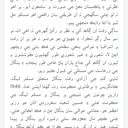
نظرئي ۽ پاڪستان ٺھڻ جي صورت ۾ سامھون آيو. پر اهو
نہ ٿو چئي سگهجي تہ ان طريقي سان واقعي اهو مسئلو حل
ٿيو يا اڃا وڌيڪ منجهي پيو.
ساڳي وقت ان ڳالھہ کي بہ نظر ۾ رکڻ گهرجي تہ اهي اٺ نو
سو سال رڳو ٽڪراء ۽ جهيڙي جو عرصو نہ هو پر ان وقت
۾ اشرافيا ۽ عوامي ٻنھي سطحن تي هڪ ٻئي جي ويجهو
اچڻ لاء شعوري ۽ غير شعوري طور گهڻيون ڪوششون بہ
ٿيون. ان ڳالھہ کي جناح پاران پاڻ خاص طور پنجاب ۽ بنگال
جي ورهاست جي مسئلي تي قبول ڪيو ويو.
ننڍي کنڊ جي آزادي وقت بنگال متعلق مسلم ليگ،
ڪانگريس ۽ برطانوي حڪومت وٽ گهڻا آپشن هئا. 1946
وارين چونڊن جي نتيجي ۾ بنگال ۾ مسلم ليگ جي
حڪومت هئي ۽ حسين شھيد سھروردي اتان جو وزير
اعظم هو. معاشي حوالي سان بنگال ڄڻ تہ هڪ اڪائي هئي.
جتي ڪچو مال جھڙوڪ سڻي وغيرہ اوڀر بنگال ۾ پيدا
ٿيندي هئي تہ ان کي پروسيس ڪرڻ جو ڪم اولھہ بنگال ۽