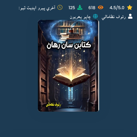
4.5/5.0
618
125
آخري ڀيرو اپڊيٽ ٿيو:
رئوف نظاماڻي
ڇاپو پھريون