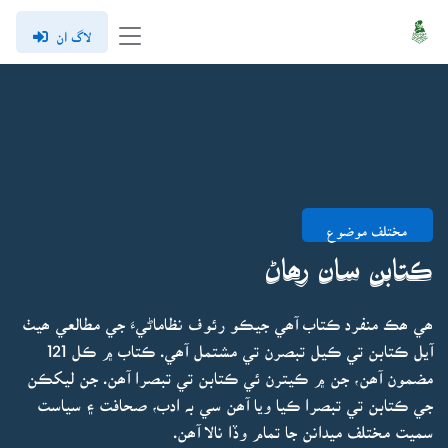
لاگ ان
مختلف موضوع
ڪتابن سان رھاڻ
ھي ھڪ منفرد ڪتاب آھي جيڪو رئوف نظاماڻيءَ جي مطالعي ھيٺ
آيل ڪتابن تي ڪيل تبصرن تي مشتمل آھي. ڪتاب ۾ ڪل 121
مضمون آھن، جن ۾ ڪيترن ئي ڪتابن تي تبصرا آھن. جن ليکڪن
جي ڪتابن تي تبصرا ڪيا ويا آھن سي بہ ادب، صحافت ۽ سياست
سميت مختلف ميدانن جا تمام وڏا نالا آھن.