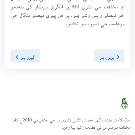
ان مخالفت جي ڪري 1911 ۾ انگريز سرڪار کي پنھنجو
اهو فيصلو واپس وٺڻو پيو. پر هن ڀيري فيصلو بنگال جي
ورهاست جي صورت ۾ نڪتو.
پويون پَنو
اڳيون پنو
سنڌسلامت ڪتاب گهر ھڪ آن لائين لائبريري آھي، جنھن تي 2010ع کان
مختلف موضوعن تي ڪتاب رکيا پيا وڃن.