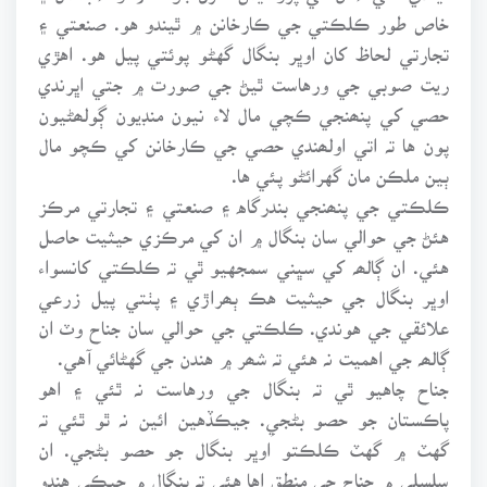
خاص طور ڪلڪتي جي ڪارخانن ۾ ٿيندو هو. صنعتي ۽
تجارتي لحاظ کان اوڀر بنگال گهڻو پوئتي پيل هو. اهڙي
ريت صوبي جي ورهاست ٿيڻ جي صورت ۾ جتي اڀرندي
حصي کي پنھنجي ڪچي مال لاء نيون منڊيون ڳولھڻيون
پون ها تہ اتي اولھندي حصي جي ڪارخانن کي ڪچو مال
ٻين ملڪن مان گهرائڻو پئي ها.
ڪلڪتي جي پنھنجي بندرگاه ۽ صنعتي ۽ تجارتي مرڪز
هئڻ جي حوالي سان بنگال ۾ ان کي مرڪزي حيثيت حاصل
هئي. ان ڳالھہ کي سڀني سمجهيو ٿي تہ ڪلڪتي کانسواء
اوڀر بنگال جي حيثيت هڪ ٻھراڙي ۽ پٺتي پيل زرعي
علائقي جي هوندي. ڪلڪتي جي حوالي سان جناح وٽ ان
ڳالھہ جي اهميت نہ هئي تہ شھر ۾ هندن جي گهڻائي آهي.
جناح چاهيو ٿي تہ بنگال جي ورهاست نہ ٿئي ۽ اهو
پاڪستان جو حصو بڻجيِ. جيڪڏهين ائين نہ ٿو ٿئي تہ
گهٽ ۾ گهٽ ڪلڪتو اوڀر بنگال جو حصو بڻجي. ان
سلسلي ۾ جناح جي منطق اها هئي تہ بنگال ۾ جيڪي هندو