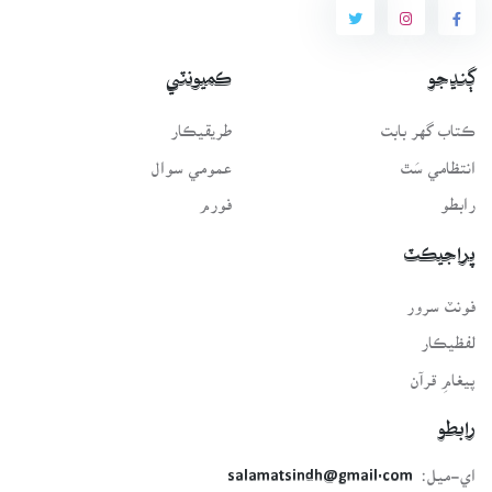
ڳنڍجو
ڪميونٽي
ڪتاب گهر بابت
طريقيڪار
انتظامي سَٿ
عمومي سوال
رابطو
فورم
پراجيڪٽ
فونٽ سرور
لفظيڪار
پيغامِ قرآن
رابطو
اي-ميل:
salamatsindh@gmail.com