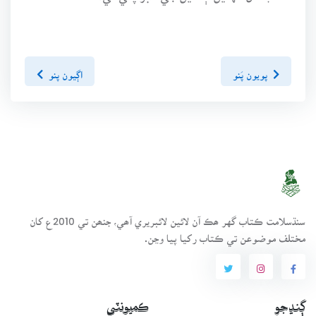
پويون پَنو
اڳيون پنو
سنڌسلامت ڪتاب گهر ھڪ آن لائين لائبريري آھي، جنھن تي 2010ع کان
مختلف موضوعن تي ڪتاب رکيا پيا وڃن.
ڳنڍجو
ڪميونٽي