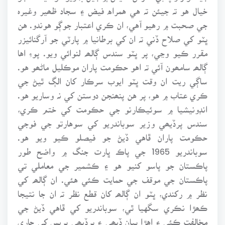
خيال هو تہ جيئن تہ هي همراه فيض ۽ سجاد ظھير وغيرہ
جي صحبت ۾ رهيو آهي، ان ڪري اعتبار جوڳو هوندو. هن
ڀٽو کي صلاح ڏني تہ ان کي برطانيا ۾ پارٽي جو آرگنائيزر
مقرر ڪيو وڃي، پر ڀٽو سندس ڳالھہ لنوائي ويو. پوءِ اها
ڳالھہ سامھون آئي تہ اهو حڪومت پاران موڪليل ماڻھو هو.
ساڳي ريت ان وقت ڀٽو ايوب سرڪار کان الڳ ٿيڻ جي
ڪري عتاب ۾ هو، پر هن پنھنجن دوستن کي نہ وساريو هو.
انڊونيشيا ۾ سوئيڪارنو جي حڪومت کي ختم ڪري،
سندس پرڏيھي وزير سوباندريو کي سوهارتو جي فوجي
حڪومت پاران ڦاهي ڏيڻ جو فيصلو ڪيو ويو هو.
سوباندريو 1965 جي پاڪ ڀارت جنگ ۾ واضح طور
پاڪستان جو پاسو کنيو هو ۽ ڪشمير جي معاملي تي
پاڪستان جي موقف جي حمايت ڪئي هئي. ان ڳالھہ کي
نظر ۾ رکندي، ڀٽو ان ڳالھہ کان قطع نظر تہ ان جا نتيجا
ڪھڙا نڪري سگهيا ٿي، سوباندريو کي ڦاهي ڏيڻ جي
مخالفت ڪئي ۽ اهڙا بيان ڏيھي ۽ پرڏيھي پريس کي جاري