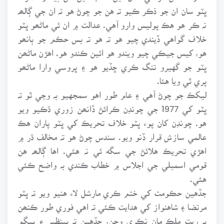
ڀٽو سان ان جو ذڪر ڪيو تہ هن جو چوڻ هو تہ ان جي ڳالھہ
نہ ڪر هو هڪ پوليس وارو آهي. عدالت ۾ ان ئي ماڻھو ڀٽو
خلاف گواهي ڏيندي چيو هو تہ هو تہ بس حڪم جو ٻانھو
هو، کيس جيڪي چيو ويندو هو ائين ڪندو هو. اهڙن ماڻھن
ڀٽو جو گهيرو تنگ ڪري ڇڏيو هو ۽ ڀروسي وارا ماڻھو
پري ٿي ويا هئا.
ليکڪ جو چوڻ آهي ۽ عام طور اهو سمجهيو بہ وڃي ٿو تہ
ڀٽو کي 1977 جي چونڊن ڪرائڻ ڏانھن زوري ڌڪيو ويو
هو. چونڊن کان پوء ڀٽو خلاف تحريڪ کي ڀٽو پاران هڪ
عالمي سازش قرار ڏنو ويو. سندس چوڻ هو تہ مخالف ڌر ۾
اهڙي تحريڪ هلائڻ جي سگه ئي نہ هئي. اها ڳالھہ هن
قومي اسمبلي جي اجلاس ۾ خطاب ڪندي بہ واضح ڪئي
هئي.
جڏهين حڪومت کي ختم ڪري مارشل لاء هنيو ويو تہ ڀٽو
مرتضا ۽ شاهنواز کي هدايت ڪئي تہ اهي فوري طور ڪنھن
بہ ريت ملڪ مان نڪري وڃن، جڏهين تہ بينظير ۽ بيگم