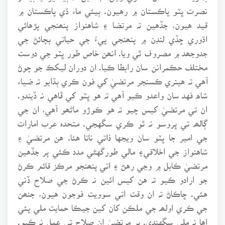
نصرت ڀٽو پاڪستان ۾ رهيون. ٻيئي ماء ڌي پاڪستان ۾
قيد هيون، جڏهين تہ مرتضا ۽ شاهنواز پنھنجي پڙهائي
اڌوري ڇڏي لنڊن ۾ پنھنجي پيءُ جي حياتي بچائڻ جي
جدوجھد ۾ مصروف ٿي ويا. انھن خاص طور ڀٽو جي دوست
مختلف حڪمرانن سان رابطا ڪيا. ان دوران ليکڪ جو چوڻ
آهي تہ هينري ڪسنجر مرتضيٰ کي فون ڪري ٻڌايو تہ ضياء
شاه فهد سان واعدو ڪيو آهي تہ هو ڀٽو کي ڦاهي نہ ڏيندو.
ان تي مرتضيٰ کيس چيو تہ هو ڪوڙو ماڻھو آهي، ان جي
ڳالھہ تي ڀروسو نہ ٿو ڪري سگهجي. متحدہ عرب امارات
جي امير جا ڀٽو سان ويجها ذاتي ناتا هئا. هن مرتضيٰ ۽
شاهنواز جي اخلاقي۽ مالي طورگهڻي مدد ڪئي پر جڏهين
مرتضيٰ ڪابل ۾ وڃي رهڻ ۽ اتي پنھنجو مرڪز قائم ڪرڻ
جو ارادو ڪيو تہ هن کيس ائين نہ ڪرڻ جي صلاح ڏني
هئي. ڇاڪاڻ تہ ان وقت اتي سوويت فوجون هيون، جنھن
جي ڪري اولھہ جي ملڪن کان کين جيڪا حمايت ملي پئي
اها نہ ملي سگهندي. پر مرتضيٰ ان صلاح تي عمل نہ ڪيو.