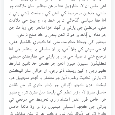
اهي مٿس ان لاء ڪاوڙيل هئا تہ هن بينظير سان ملاقات ڇو
ڪئي، جڏهين تہ مرتضا کي انھن کي وضاحت ڏيڻي پئي تہ
اها ڪا سياسي گڏجاڻي نہ پر هڪ ڀاء ۽ ڀيڻ جي ملاقات
هئي. مرتضيٰ جي پارٽي ۾ گهڻا اهڙا ماڻھو اچي ويا هئا جن
جو مفاد ان ڳالھہ ۾ هو تہ انھن ٻنھي ۾ ڪا صلح نہ ٿئي.
بينظير کي جيڪا حڪومت ملي اها ڪيتري بااختيار هئي،
ان جي سڀني کي ڄاڻ آهي، پر ان سلسلي ۾ بينظير جي اها
ترجيح هئي تہ ضياء جي دور ۾ پارٽي جي ڪارڪنن جيڪي
تڪليفون سٺيون هيون انھن جو ڪنھن حد تائين تدارڪ
ڪيو وڃي ۽ کين ريليف ڏنو وڃي. ان حوالي سان اليڪشن
لاء پارٽي ٽڪيٽ وغيرہ ڏيڻ جو معاملو بہ گهڻو منجهيل هو.
ليکڪ اهڙن ڪجهہ اڳواڻن جو ذڪر ڪري ٿو جن فائدن
حاصل ڪرڻ لاء وزيراعظم کي بليڪ ميل ڪرڻ شروع ڪيو
هو. خاص طور عدم اعتماد واري تحريڪ جي موقعي تي
پارٽي جي ڪجهہ اسمبلي ميمبرن وڌ ۾ وڌ فائدا حاصل
ڪرڻ لاء اهو ڏيکاء ڏيڻ شروع ڪيو هو تہ مٿن مخالف ڌر