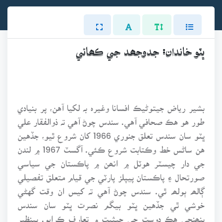
ڀٽو خاندان: جدوجھد جي ڪھاڻي
بشير رياض جيتوڻيڪ افسانا وغيرہ بہ لکيا آهن، پر بنيادي
طور هو هڪ صحافي آهي. سندس چوڻ آهي تہ ذوالفقار علي
ڀٽو سان سندس تعلق جنوري 1966 کان شروع ٿيو، جڏهين
هن ساڻس خط وڪتابت شروع ڪئي. آگسٽ 1967 ۾ لندن
جي دار چيسٽر هوٽل ۾ انھن ۾ پاڪستان جي سياسي
صورتحال ۽ پاڪستان پيپلز پارٽي جي قيام متعلق تفصيلي
ڳالھہ ٻولھہ ٿي. سندس چوڻ آهي تہ کيس ان وقت گهڻي
خوشي ٿي جڏهين ڀٽو بيگم نصرت ڀٽو سان سندس
پنھنجي هڪ دوست جي حيثيت ۾ تعارف ڪرايو. بينظير