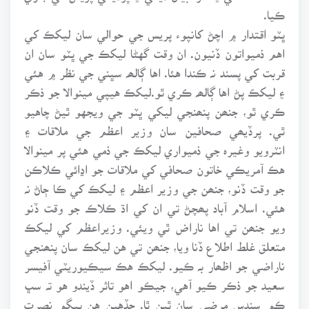
ڪيا.
ڀٽو اقتدار ۾ اچڻ کانپوء پريس جي حوالي سان ليکڪ کي
اهم ذميواتون ڏنيون. ان وقت گهڻا ليکڪ جي ڀٽو سان ان
قربت کي پسند نہ ڪندا هئا. اها ڳالھہ سڀني جي نظر ۾ هئي
۽ ليکڪ پڻ اها ڳالھہ ڪري ٿو.ليکڪ هيپي مينوالا جو ذڪر
ڪري ٿو، جنھن پنھنجي ليکي ڀٽو جي ويجهو ٿيڻ چاهيو
ٿي. پرڏيھي صحافين سان وزير اعظم جي ملاقات ۽
انٽرويو وغيرہ جي ذميواري ليکڪ جي ذمي هئي پر مينوالا
هڪ آمريڪي خاتون صحافي کي ملاقات جو اڍائي ڪلاڪن
جو وقت ڏنو، جنھن جي وزير اعظم ۽ ليکڪ کي ڪا ڄاڻ نہ
هئي. اسلام آباد پھچڻ تي ان کي اڌ ڪلاڪ جو وقت ڏنو
ويو جنھن تي اها ناراض ٿي ويئي. وزيراعظم کي ليکڪ
متعلق غلط اطلاع ڏنا ويا، جنھن تي هن ليکڪ سان پنھنجي
ناراضي جو اظھار بہ ڪيو. ليکڪ هڪ سيڪيوريٽي آفيسر
سعيد جو ذڪر ڪيو آهي، جيڪو اهو تاثر ڏيندو هو تہ سڀ
ڪم سندس مرضي سان ٿين ٿا. جڏهين هن بيگم نصرت