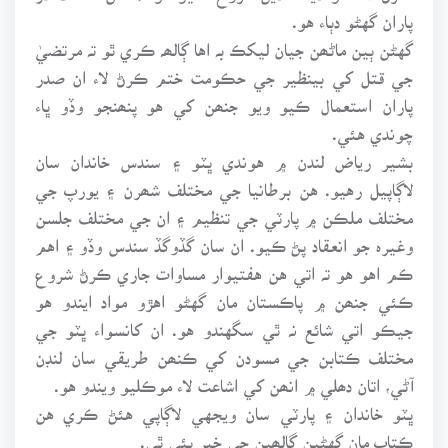
پاران گهڻو دٻاء هو.
گهڻن ٻين ماڻھن جيان ليکڪ بہ اها ڳالھہ ڪري ٿو تہ مرتضيٰ
جي قتل کي بينظير جي حڪومت ختم ڪرڻ لاء ان صدر
پاران استعمال ڪيو ويو جنھن کي هو پنھنجو وڏو ڀاء
چوندي هئي.
بشير رياض لندن ۾ هوندي ڀٽو ۽ سندس خاندان سان
لاڳاپيل رهيو. هن برطانيا جي مختلف شھرن ۽ يورپ جي
مختلف ملڪن ۾ پارٽي جي تنظيم ۽ ان جي مختلف جلسن
وغيرہ جو انعقاد پڻ ڪيو. ان سان گڏوگڏ سندس وڏو ۽ اهم
ڪم اهو هو تہ اتي هن هفتيوار مساوات جاري ڪرڻ شروع
ڪئي جنھن ۾ پاڪستان مان گهڻو اهڙو مواد ايندو هو
جيڪو اتي شائع نہ ٿي سگهندو هو. ان کانسواء ڀٽو جي
مختلف ڪتابن جي مسودن کي ڪنھن طريقي سان لنڊن
آڻي، اتان دھلي ۾ انھن کي اشاعت لاء موڪليو ويندو هو.
ڀٽو خاندان ۽ پارٽي سان ويجهي لاڳاپي هئڻ ڪري هن
ڪتاب مان گهڻين ڳالھين جي خبر پئي ٿي.