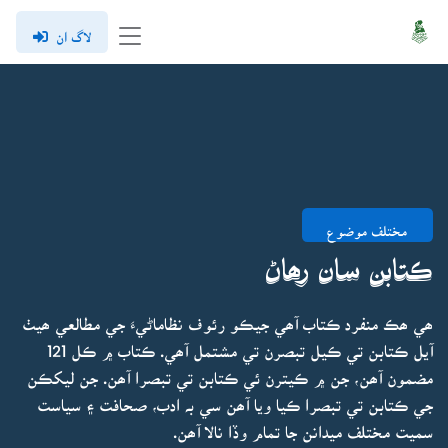
لاگ ان
مختلف موضوع
ڪتابن سان رھاڻ
ھي ھڪ منفرد ڪتاب آھي جيڪو رئوف نظاماڻيءَ جي مطالعي ھيٺ
آيل ڪتابن تي ڪيل تبصرن تي مشتمل آھي. ڪتاب ۾ ڪل 121
مضمون آھن، جن ۾ ڪيترن ئي ڪتابن تي تبصرا آھن. جن ليکڪن
جي ڪتابن تي تبصرا ڪيا ويا آھن سي بہ ادب، صحافت ۽ سياست
سميت مختلف ميدانن جا تمام وڏا نالا آھن.