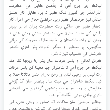
ليکڪ جو چوڻ آهي تہ جڏهين ڪابل جي حڪومت
الذوالفقار جو گهيرو تنگ ڪيو تہ پوء ڪابل کان دمشق
منتقل ٿيڻ جوفيصلو ڪيو ويو. مرتضيٰ جھاز جي اغواء کان
انڪار ڪيو هو. ساڳي ريت حڪومت پاران ان ۾ پيپلز
پارٽي کي ملوث ڪرڻ جي ڪوشش ڪئي ويئي هئي تہ
جيئن ان وقت پاڪستان ۾ ضياء خلاف تحريڪ کي دٻائي
سگهجي، پر بينظير ۽ بيگم نصرت ڀٽو اهڙي ڪنھن
ڪوشش کي ڪامياب ٿيڻ نہ ڏنو.
ڪرنل قذافي ۽ ياسر عرفات سان ڀٽو جا ويجها ناتا هئا.
ليکڪ جو چوڻ آهي تہ شاهنواز ڇهہ مھينا کن ياسر عرفات
وٽ لبنان ۾ رهيو. لنڊن ۾ رهڻ دوران مٿس قاتلانا حملا بہ
ٿيا. ليکڪ شاهنواز جي ميت سان بينظير سان گڏ ڳڙهي
خدابخش بہ ويو هو ۽ پوء پنھنجي گرفتاري جي انديشي
ڪري جلدي موٽي انگلينڊ آيو هو.
بينظير مرتضيٰ سان ملاقات لاء دمشق بہ ويئي هئي، اتي
مرتضيٰ کيس غنوا، جيڪا فاطمہ کي ٽيوشن پڙهائيندي هئي،