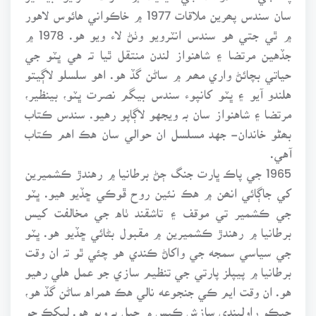
سان سندس پھرين ملاقات 1977 ۾ خاڪواني هائوس لاهور
۾ ٿي جتي هو سندس انٽرويو وٺڻ لاء ويو هو. 1978 ۾
جڏهين مرتضا ۽ شاهنواز لندن منتقل ٿيا تہ هي ڀٽو جي
حياتي بچائڻ واري مھم ۾ ساڻن گڏ هو. اهو سلسلو لاڳيتو
هلندو آيو ۽ ڀٽو کانپوء سندس بيگم نصرت ڀٽو، بينظير،
مرتضا ۽ شاهنواز سان بہ ويجهو لاڳاپو رهيو. سندس ڪتاب
بھٹو خاندان- جهد مسلسل ان حوالي سان هڪ اهم ڪتاب
آهي.
1965 جي پاڪ ڀارت جنگ ڄڻ برطانيا ۾ رهندڙ ڪشميرين
کي جاڳائي انھن ۾ هڪ نئين روح ڦوڪي ڇڏيو هيو. ڀٽو
جي ڪشمير تي موقف ۽ تاشقند ٺاه جي مخالفت کيس
برطانيا ۾ رهندڙ ڪشميرين ۾ مقبول بڻائي ڇڏيو هو. ڀٽو
جي سياسي سمجه جي واکاڻ ڪندي هو چئي ٿو تہ ان وقت
برطانيا ۾ پيپلز پارتي جي تنظيم سازي جو عمل هلي رهيو
هو. ان وقت ايم ڪي جنجوعه نالي هڪ همراه ساڻن گڏ هو،
جيڪو راولپنڊي سازش ڪيس ۾ جيل بہ ويو هو. ليکڪ جو