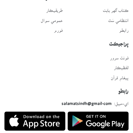
ڪتاب گهر بابت
طريقيڪار
انتظامي سَٿ
عمومي سوال
رابطو
فورم
پراجيڪٽ
فونٽ سرور
لفظيڪار
پيغامِ قرآن
رابطو
اي-ميل:
salamatsindh@gmail.com