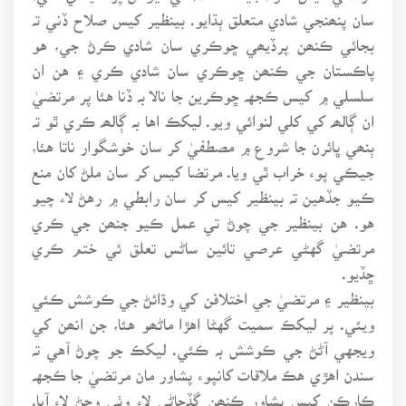
سان پنھنجي شادي متعلق ٻڌايو. بينظير کيس صلاح ڏني تہ
بجائي ڪنھن پرڏيھي ڇوڪري سان شادي ڪرڻ جي، هو
پاڪستان جي ڪنھن ڇوڪري سان شادي ڪري ۽ هن ان
سلسلي ۾ کيس ڪجهہ ڇوڪرين جا نالا بہ ڏنا هئا پر مرتضيٰ
ان ڳالھہ کي کلي لنوائي ويو. ليکڪ اها بہ ڳالھہ ڪري ٿو تہ
ٻنھي ڀائرن جا شروع ۾ مصطفيٰ کر سان خوشگوار ناتا هئا،
جيڪي پوء خراب ٿي ويا. مرتضا کيس کر سان ملڻ کان منع
ڪيو جڏهين تہ بينظير کيس کر سان رابطي ۾ رهڻ لاء چيو
هو. هن بينظير جي چوڻ تي عمل ڪيو جنھن جي ڪري
مرتضيٰ گهڻي عرصي تائين ساڻس تعلق ئي ختم ڪري
ڇڏيو.
بينظير ۽ مرتضيٰ جي اختلافن کي وڌائڻ جي ڪوشش ڪئي
ويئي. پر ليکڪ سميت گهڻا اهڙا ماڻھو هئا، جن انھن کي
ويجهي آڻڻ جي ڪوشش بہ ڪئي. ليکڪ جو چوڻ آهي تہ
سندن اهڙي هڪ ملاقات کانپوء پشاور مان مرتضيٰ جا ڪجهہ
ڪارڪن کيس پشاور ڪنھن گڏجاڻي لاء وٺي وڃڻ لاء آيا.