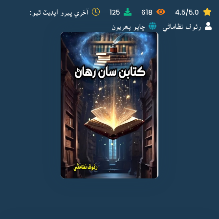
4.5/5.0
618
125
آخري ڀيرو اپڊيٽ ٿيو:
رئوف نظاماڻي
ڇاپو پھريون