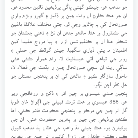
جو مذهب هو، جيڪو گهڻي ڀاڱي پرڏيھين تائين محدود هو.
ان جو هڪ ڪارڻ ان وقت چين ۾ ڏڦيڙ ۽ گهرو ويڙه واري
صورتحال کي بہ ڄاڻايو وڃي ٿو، جتي مختلف علائقا باغين
جي ڪنٽرول ۾ هئا. ماڻھو جنھن اڻ تڻ ۽ ذهني چڪتاڻ جو
شڪار هئا ان ۾ ڪنفيوشس ازم ۽ ٻيا مروج عقيدا کين
اطمينان نہ پئي ڏياري سگهيا. جيئن گوٿڪ جي حملي ۽
روم جي تباهي اتي عيسائيت لاء راه هموار ڪئي هئي
ساڳي ريت ان سڄي صورتحال چين ۾ ٻڌمت جي ڦھلاء لاء
ماحول سازگار ڪيو ۽ ماڻھن کي ان ۾ پنھنجن مسئلن جو
حل نظر اچڻ لڳو.
پنجين صدي عيسوي ۾ چين اتر ۽ ڏکڻ ۾ ورهائجي ويو
هو. 386 عيسوي ۾ هڪ ترڪ قبيلي جي اڳواڻ خان طوبا
گل اتر چين جي مرڪز ۾ پنھنجي حڪومت قائم ڪئي. اها
ڪنھن پرڏيھي جي چين ۾ پھرين حڪومت هئي. ان جي
پوئينرن پوء هڪ چيني ٻڌ راهب جي هٿان ٻڌ مذهب قبول
ڪيو. ڪشن خاندان جي زوال کانپوء اتر چين جي پھرين