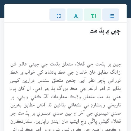
چين ۾ ٻڌ مت
چين ۾ ٻڌمت جي ڦھلاء متعلق ٻڌمت جي چيني عالم شن
زانگ مطابق هان خاندان جي هڪ بادشاه کي خواب ۾ هڪ
نوراني پاڇو نظر آيو، جنھن متعلق سندس درارين کيس
ٻڌايو تہ اهو اولھہ جي هڪ بزرگ ٻڌ جو آهي. ان کان پوء
هتي ٻڌ مت متعلق وڌيڪ معلومات گڏ ڪئي ويئي. پر
تاريخي ريڪارڊ ٻي ڪھاڻي ٻڌائين ٿا. انھن مطابق پھرين
صدي عيسوي جي آخر ۽ ٻين صدي عيسوي ۾ ٻڌ مت جو
ڦھلاء گهڻي ڀاڱي وچ ايشيا مان ايندڙ واپارين، سفارتڪارن
۽ ڪجهہ راهبن جي ڪري ٿيو. شروع ۾ اهو هڪ ٿورائي