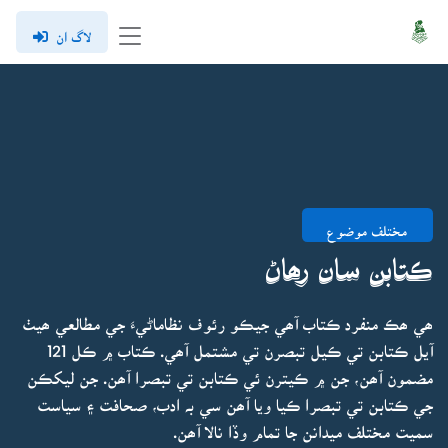
لاگ ان
مختلف موضوع
ڪتابن سان رھاڻ
ھي ھڪ منفرد ڪتاب آھي جيڪو رئوف نظاماڻيءَ جي مطالعي ھيٺ
آيل ڪتابن تي ڪيل تبصرن تي مشتمل آھي. ڪتاب ۾ ڪل 121
مضمون آھن، جن ۾ ڪيترن ئي ڪتابن تي تبصرا آھن. جن ليکڪن
جي ڪتابن تي تبصرا ڪيا ويا آھن سي بہ ادب، صحافت ۽ سياست
سميت مختلف ميدانن جا تمام وڏا نالا آھن.