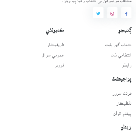
ڳنڍجو
ڪميونٽي
ڪتاب گهر بابت
طريقيڪار
انتظامي سَٿ
عمومي سوال
رابطو
فورم
پراجيڪٽ
فونٽ سرور
لفظيڪار
پيغامِ قرآن
رابطو