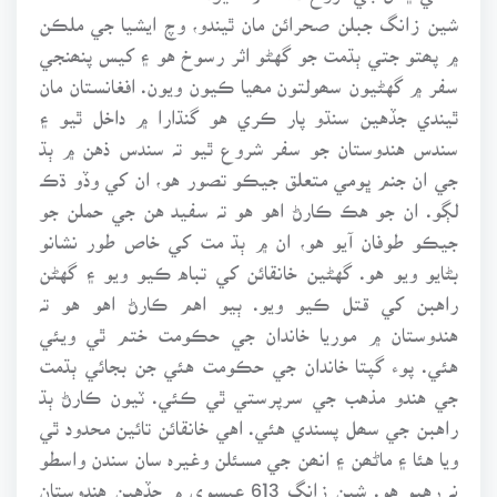
شين زانگ جبلن صحرائن مان ٿيندو، وچ ايشيا جي ملڪن
۾ پھتو جتي ٻڌمت جو گهڻو اثر رسوخ هو ۽ کيس پنھنجي
سفر ۾ گهڻيون سھولتون مھيا ڪيون ويون. افغانستان مان
ٿيندي جڏهين سنڌو پار ڪري هو گنڌارا ۾ داخل ٿيو ۽
سندس هندوستان جو سفر شروع ٿيو تہ سندس ذهن ۾ ٻڌ
جي ان جنم ڀومي متعلق جيڪو تصور هو، ان کي وڏو ڌڪ
لڳو. ان جو هڪ ڪارڻ اهو هو تہ سفيد هن جي حملن جو
جيڪو طوفان آيو هو، ان ۾ ٻڌ مت کي خاص طور نشانو
بڻايو ويو هو. گهڻين خانقائن کي تباه ڪيو ويو ۽ گهڻن
راهبن کي قتل ڪيو ويو. ٻيو اهم ڪارڻ اهو هو تہ
هندوستان ۾ موريا خاندان جي حڪومت ختم ٿي ويئي
هئي. پوء گپتا خاندان جي حڪومت هئي جن بجائي ٻڌمت
جي هندو مذهب جي سرپرستي ٿي ڪئي. ٽيون ڪارڻ ٻڌ
راهبن جي سھل پسندي هئي. اهي خانقائن تائين محدود ٿي
ويا هئا ۽ ماڻھن ۽ انھن جي مسئلن وغيرہ سان سندن واسطو
نہ رهيو هو. شين زانگ 613 عيسوي ۾ جڏهين هندوستان