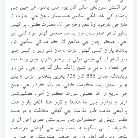
هو اٽڪل سورنھن سالن کان پوء چين پھتو. هن چين جي
بادشاه کي خط لکي ساڻس هندوستان وڃڻ جي اجازت نہ
ملڻ جي باوجود اوڏانھن وڃڻ جي لاء معذرت ڪئي، پر کيس
ٻڌايو تہ هو هندوستان مان ٻڌ مت متعلق گهڻو مواد کڻي آيو
آهي، جيڪو چين جي ماڻھن لاء ڪارآمد ٿي سگهي ٿو.
بادشاه پاران کيس گهڻي عزت ۽ مان ڏنو ويو ۽ کيس چيو
ويو تہ هو ان کي چيني ٻولي ۾ ترجمو ڪري. چين ۾ ٻڌ مت
جي ڦھلاء ۽ ترقي ۾ شين زانگ سان گڏ چين جي راڻي وو
زيٽينگ، جنھن 665 کان 705 پھرين پنھنجي مڙس ۽ پٽن
۽ پوء سڌي ريت حڪومت ڪئي، جو وڏو ڪردار آهي. چين
جي تاريخ ۾ اها اڪيلي عورت حڪمران آهي. ڪنفيوشس
ازم ۽ ڊوازم چين جا عقيدا ۽ ڌرم هئا. انھن پاران هڪ
پرڏيھي مذهب طور ٻڌ مت جي گهڻي مخالفت ۽ مزاحمت
ڪئي ويئي پر حڪمرانن جي سرپرستي ڪري اهي ان ۾
ڪامياب نہ ٿي سگهيا ۽ ٻڌمت چين جي گهڻائي جومذهب
بڻجي ويو. اهو اهڙو دور هو جڏهين هندوستان جو چين تي