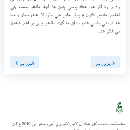
وڌ ۾ وڌ اثر هو. هڪ پاسي چين جا گهڻا ماڻھو ٻڌمت جي
تعليم حاصل ڪرڻ ۽ پوتر جاين جي ياترا لاء هندوستان ويندا
هئا تہ ٻئي پاسي هندوستان جا گهڻا ماڻھو چين ۾ اهم عھدن
تي فائز هئا.
پويون پَنو
اڳيون پنو
سنڌسلامت ڪتاب گهر ھڪ آن لائين لائبريري آھي، جنھن تي 2010ع کان
مختلف موضوعن تي ڪتاب رکيا پيا وڃن.