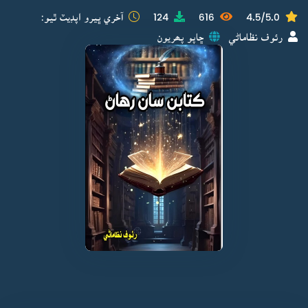
4.5/5.0
616
124
آخري ڀيرو اپڊيٽ ٿيو:
رئوف نظاماڻي
ڇاپو پھريون