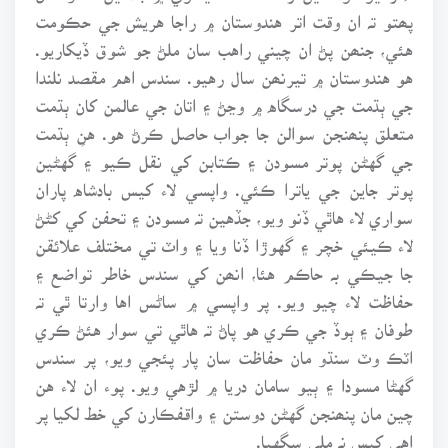
پھتو تہ ان وقت اتر هندوستان ۾ راجا هريش جي حڪومت
هئي، جنھن پڻ ان چيني راهب سان ملڻ جو شوق ڏيکاريو.
هو هندوستان ۾ تيرنھن سال رهيو. سندس اهم مقصد نلندا
جي ٻڌمت جي درسگاه ۾ وڃڻ ۽ اتان جي عالمن کان ٻڌمت
متعلق پنھنجن سوالن جا جواب حاصل ڪرڻ هو. هنِ ٻڌمت
جي گهڻن پوتر مسودن ۽ ڪتابن کي نقل ڪيو ۽ گهڻين
پوتر جاين جي ياترا ڪئي. واپسي لاء کيس بادشاه پاران
سواري لاء هاٿي ڏنو ويو، جڏهين تہ مسودن ۽ تحفن کي کڻڻ
لاء ڪيئي خچر ۽ گهوڙا ڏنا ويا ۽ واٽ تي مختلف علائقن
جا جيڪي بہ حاڪم هئا، انھن کي سندس خاطر تواضع ۽
حفاظت لاء چيو ويو. پر واپسي ۾ ساڻس اها وارتا ٿي تہ
طوفان ۽ ٻوڏ جي ڪري هو پاڻ تہ هاٿي تي سوار هئڻ ڪري
اٽڪ وٽ سنڌو مان حفاظت سان پار پئجي ويو، پر سندس
گهڻا مسودا ۽ ٻيو سامان دريا ۾ لڙهي ويو. پوء ان لاء هن
چين مان پنھنجن گهڻن دوستن ۽ واقفڪارن کي خط لکيا پر
اهي کيس نہ ملي سگهيا.