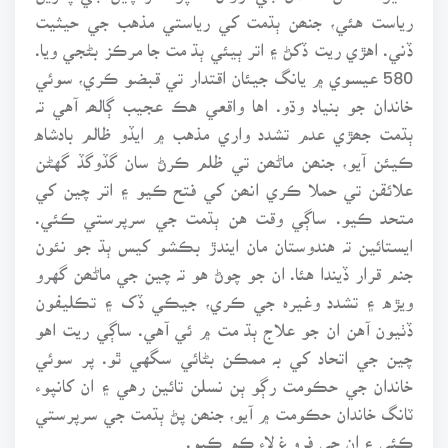
رياست هئي، جنھن ٻڌمت کي رياستي مذهب جي حيثيت
ڏني. اهڙي ريت ڏکڻ ۽ اتر ٻيئي ٻڌ مت جا مرڪز بڻجي ويا.
580 عيسوي ۾ يانگ جيئان اقتدار تي قبضو ڪري، سوئي
خاندان جو بنياد وڌو. اها واقعي هڪ عجيب ڳالھہ آهي تہ
ٻڌمت جھڙي عدم تشدد واري مذهب ۾ ايڏو ظالم بادشاه
ڪيئن آيو، جنھن ماڻھن تي ظلم ڪرڻ سان گڏوگڏ گهڻن
علائقن تي حملا ڪري انھن کي فتح ڪيو ۽ اتر چين کي
متحد ڪيو. ساڳي وقت هن ٻڌمت جي سرپرستي ڪئي.
ايستائين تہ هندوستان مان ايندڙ بڪشو کيس ٻڌ جو نئون
جنم قرار ڏيندا هئا. ان جو چوڻ هو تہ چين جي ماڻھن گهرو
ويڙه ۽ تشدد وغيرہ جي ڪري، جيڪي ڏک ۽ تڪليفون
ڏٺيون آهن ان جو علاج ٻڌ مت ۾ ئي آهي. ساڳي ريت اهو
چين جي اتحاد کي بہ ممڪن بڻائي سگهي ٿو. پر سوئي
خاندان جي حڪومت رڳو ٻن نسلن تائين رهي ۽ ان کانپوء
ٽانگ خاندان حڪومت ۾ آيو، جنھن پڻ ٻڌمت جي سرپرستي
ڪئي ۽ ان جي فروغ لاء ڪم ڪيو.