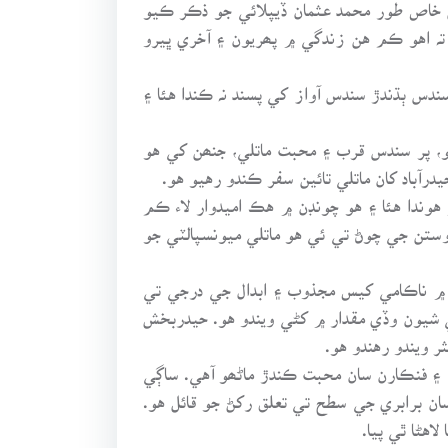
 خاص طور محمد عثمان ڏيپلائي جو ذڪر ڪيو
 تہ اهو ڪم هن زندگي ۾ پھريون ۽ آخري ڀيرو
دس ٻڌندڙ سندس آواز کي پسند نہ ڪندا هئا ۽
و، پر سندس قرب ۽ محبت ماتلي، جنھن کي هو
درآباد کان ماتلي تائين سفر ڪندو رهيو هو.
هوندا هئا ۽ هو چونڊن ۾ هڪ اميدوار لاء ڪم
ستن جي چوڻ تي ئي هو ماتلي ميونسپالٽي جو
 ۾ ناڪامي کيس مجذوب ۽ ابدال جي درجي تي
 شيون وڏي مقدار ۾ کڻي ويندو هو. حيدربخش
 ويندو رهندو هو.
 ۽ فنڪارن سان محبت ڪندڙ ماڻھو آهي. ساڳي
ان برابري جي سطح تي تعلق رکڻ جو قائل هو.
اهڻا ٿي پيا.