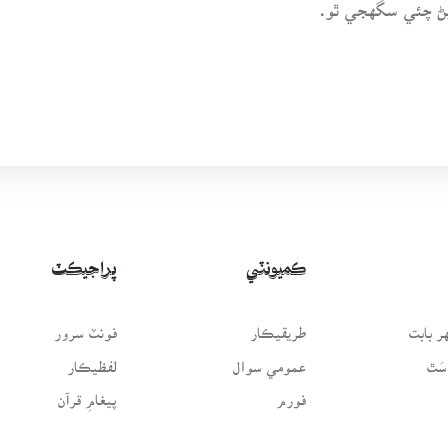
پڻ چئي سگهجي ٿو.
ڪميونٽي
پراجيڪٽ
 بابت
طريقيڪار
فونٽ سرور
سَٿ
عمومي سوال
لفظيڪار
فورم
پيغامِ قرآن