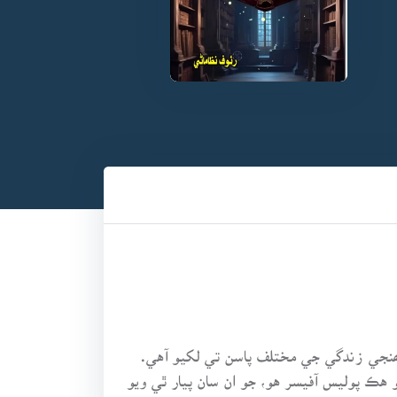
نجي زندگي جي مختلف پاسن تي لکيو آهي.
 هڪ پوليس آفيسر هو، جو ان سان پيار ٿي ويو