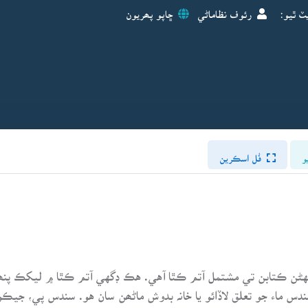
ٽ ٿيو:
رئوف نظاماڻي
ڇاپو پھريون
و
فُل اسڪرين
 ڪتابن تي مشتمل آتم ڪٿا آهي. هڪ ڊگهي آتم ڪٿا ۾ ليکڪ پنھ
دس ماء جو تعلق لاڏائو يا خانہ بدوش ماڻھن سان هو. سندس پي، جيڪو