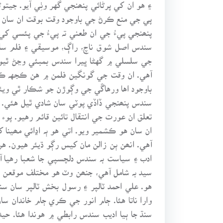
۽ هو ان کي پرڻائي پنھنجي گهر وٺِي آيو. جيت
پي جي منع ڪرڻ جي باوجود وقت بوقت ان سان مل
پنھنجي پيءُ جي ان طعني تہ پيءُ جي پئسي ک
سندس اصل شوق ناچ، راڳ، موسيقي ۽ فلم سان
جي سلسلي ۾ گهڻا ڀيرا سندس بمبئي وڃڻ ٿيو.
آهي. ان وقت جي گونگين فلمن ۾ هن ڪجهہ ڪردا
باوجود اها ورهاڱي جي وڳوڙن جو شڪار ٿي وي
سندس پنھنجي ڏاڏي پوٽي سان شادي ٿيل هئي. ه
تعلق ان عورت جي انتقال تائين قائم رهيو. پ
ان سان هو ڪشمير ويو. اتي هو ٻہ اڍائي مھين
آهي. انھن ٻن زالن مان کيس رڳو ڌيئر هيون. ه
ادب ۽ سياست بہ سندس دلچسپي جا شعبا رهيا آ
سيد بہ شامل آهي، جنھن وٽ هو مختلف موقعن
هو. علي احمد ٽالپر ۽ رسول بخش ٽالپر سان س
وارا ناتا هئا. ڄام انور جي ڪري ڄام خاندان 
سنڌ جا ٻيا اديب سندس رابطي ۾ هوندا هئا. 