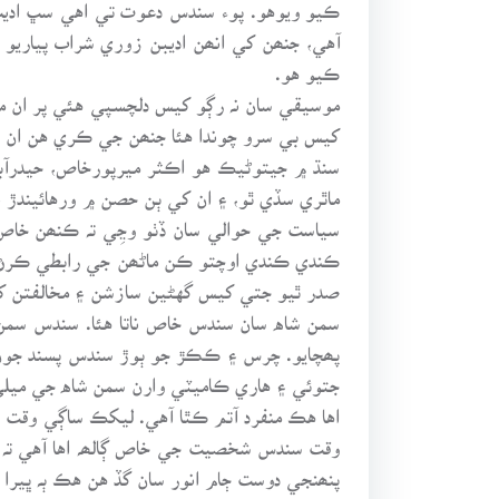
ڪيو ويوهو. پوء سندس دعوت تي اهي سڀ اديب
آهي، جنھن کي انھن اديبن زوري شراب پياريو 
ڪيو هو.
موسيقي سان نہ رڳو کيس دلچسپي هئي پر ان مت
کيس بي سرو چوندا هئا جنھن جي ڪري هن ان پا
سنڌ ۾ جيتوڻيڪ هو اڪثر ميرپورخاص، حيدرآبا
ماٿري سڏي ٿو، ۽ ان کي ٻن حصن ۾ ورهائيندڙ ند
سياست جي حوالي سان ڏٺو وڃِي تہ ڪنھن خاص س
ڪندي ڪندي اوچتو ڪن ماڻھن جي رابطي ڪرڻ ۽ 
صدر ٿيو جتي کيس گهڻين سازشن ۽ مخالفتن کي 
سمن شاه سان سندس خاص ناتا هئا. سندس سمن
پھچايو. چرس ۽ ڪڪڙ جو ٻوڙ سندس پسند جون ش
جتوئي ۽ هاري ڪاميٽي وارن سمن شاه جي ميلي 
اها هڪ منفرد آتم ڪٿا آهي. ليکڪ ساڳي وقت 
وقت سندس شخصيت جي خاص ڳالھہ اها آهي تہ هو
پنھنجي دوست ڄام انور سان گڏ هن هڪ ٻہ ڀيرا پ