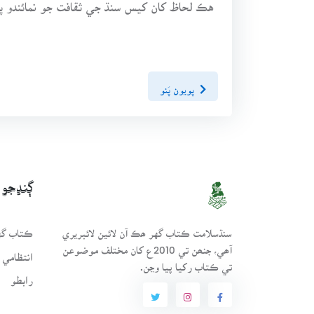
هڪ لحاظ کان کيس سنڌ جي ثقافت جو نمائندو 
پويون پَنو
ڳنڍجو
سنڌسلامت ڪتاب گهر ھڪ آن لائين لائبريري
ڪتاب گهر
آھي، جنھن تي 2010ع کان مختلف موضوعن
انتظامي 
تي ڪتاب رکيا پيا وڃن.
رابطو