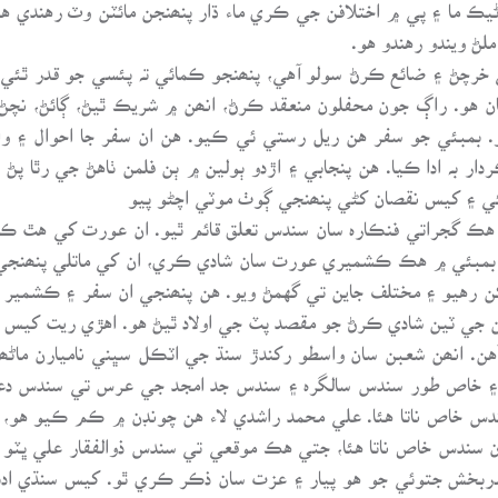
وڻيڪ ما ۽ پي ۾ اختلافن جي ڪري ماء ڌار پنھنجن مائٽن وٽ رهندي هئ
ڻ ويندو رهندو هو.
ي خرچڻ ۽ ضائع ڪرڻ سولو آهي، پنھنجو ڪمائي تہ پئسي جو قدر ٿئي
 هو. راڳ جون محفلون منعقد ڪرڻ، انھن ۾ شريڪ ٿيڻ، ڳائڻ، نچڻ 
 بمبئي جو سفر هن ريل رستي ئي ڪيو. هن ان سفر جا احوال ۽ وا
ر بہ ادا ڪيا. هن پنجابي ۽ اڙدو ٻولين ۾ ٻن فلمن ٺاهڻ جي رٿا پڻ
ئي ۽ کيس نقصان کڻي پنھنجي ڳوٺ موٽي اچڻو پيو
ڪ گجراتي فنڪارہ سان سندس تعلق قائم ٿيو. ان عورت کي هٿ ڪرڻ 
وء بمبئي ۾ هڪ ڪشميري عورت سان شادي ڪري، ان کي ماتلي پنھنجي 
ا کن رهيو ۽ مختلف جاين تي گهمڻ ويو. هن پنھنجي ان سفر ۽ ڪشم
ن جي ٽين شادي ڪرڻ جو مقصد پٽ جي اولاد ٿيڻ هو. اهڙي ريت کيس ا
هن. انھن شعبن سان واسطو رکندڙ سنڌ جي اٽڪل سڀني ناميارن ماڻھ
 ۽ خاص طور سندس سالگرہ ۽ سندس جد امجد جي عرس تي سندس دعوت
ندس خاص ناتا هئا. علي محمد راشدي لاء هن چونڊن ۾ ڪم ڪيو هو، 
سان سندس خاص ناتا هئا، جتي هڪ موقعي تي سندس ذوالفقار علي ڀٽو 
حيدربخش جتوئي جو هو پيار ۽ عزت سان ذڪر ڪري ٿو. کيس سنڌي ادب