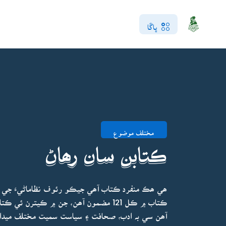
ڀاڱا
مختلف موضوع
ڪتابن سان رھاڻ
ھي ھڪ منفرد ڪتاب آھي جيڪو رئوف نظاماڻيءَ جي 
ڪتاب ۾ ڪل 121 مضمون آھن، جن ۾ ڪيترن
آھن سي بہ ادب، صحافت ۽ سياست سميت مختلف ميدانن 