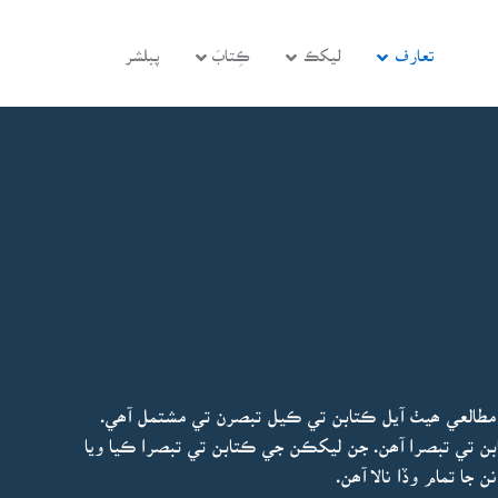
تعارف
ليکڪ
ڪِتابَ
پبلشر
مطالعي ھيٺ آيل ڪتابن تي ڪيل تبصرن تي مشتمل آھي.
 ئي ڪتابن تي تبصرا آھن. جن ليکڪن جي ڪتابن تي تبصرا ڪيا ويا
جا تمام وڏا نالا آھن.