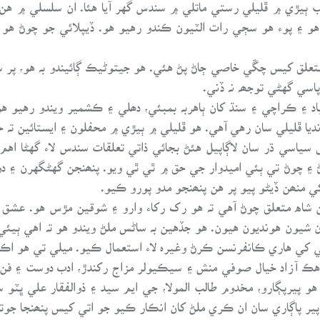
 ٻيڙي ۾ ڦليلي رستي ماتلي ۾ سندس گهر آيا هئا. ان سلسلي ۾ هن
هو ۽ پوء هو سڄي رات الٽيون ڪندو رهيو هو. ڏيپلائي جو چوڻ هو
علق کيس چڱي خاصي ڄاڻ پڻ هئي. هو جيتوڻيڪ ڳائيندو بہ هو، پر سن
سي گهڻي توجھہ نہ ڏني.
د ۽ ڪراچي ۽ سنڌ کان ٻاهربہ بمبئي، دھلي ۽ ڪشمير ويندو رهيو ه
يا ڦليلي سان رهي آهي. هو ڦليلي ۾ ٻيڙي ۾ محفلون ۽ ايستائين تہ حي
ياسي ڌر سان لاڳاپيل هئڻ بجائي ذاتي تعلقات سندس لاء گهڻا اهم 
چوڻ تي ٻئي اميدوار جي حق ۾ ٿي ٿي ويو. پنھنجن گهڻگهرن ۽ دو
منھن ڏيڻو پيو پر هن پنھنجو مدو پورو ڪيو.
 شاه متعلق چوڻ آهي تہ هو رک رکاء وارو ۽ شوقين مڙس هو. عشق
يون هونديون هيون. هو جڏهين بہ ساڻس ملڻ ويندو هو تہ اهي ٻيئي
کي هاري ڪانفرنسن ڪرڻ وغيرہ لاء استعمال ڪيو. ميلي تي هو اڪثر
هڪ آزاد خيال صوفي منش ۽ سيڪيولر مزاج رکندڙ، ادب دوست ۽ فن
 پيرپڳارو، مخدوم طالب المولا، جي ايم سيد ۽ ذوالفقار علي ڀٽو س
ير پاڳاري سان ان ڪري ملڻ کان انڪار ڪيو جو اتي کيس پنھنجا جوتا ل