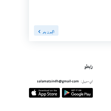
اڳيون پنو
رابطو
اي-ميل:
salamatsindh@gmail.com