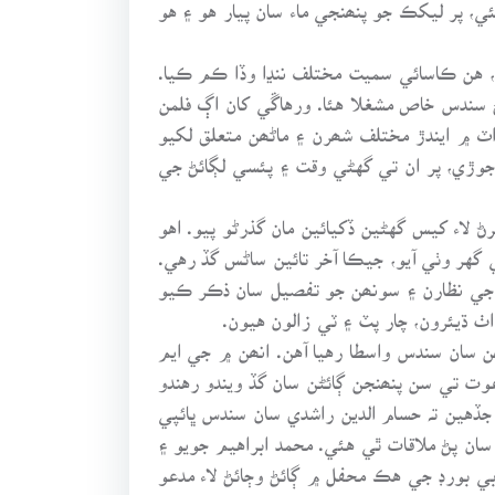
ي، پر ليکڪ جو پنھنجي ماء سان پيار هو ۽ هو
، هن ڪاسائي سميت مختلف ننڍا وڏا ڪم ڪيا.
سندس خاص مشغلا هئا. ورهاڱي کان اڳ فلمن
ٽ ۾ ايندڙ مختلف شھرن ۽ ماڻھن متعلق لکيو
 جوڙي، پر ان تي گهڻي وقت ۽ پئسي لڳائڻ جي
لاء کيس گهڻين ڏکيائين مان گذرڻو پيو. اهو
گهر وٺي آيو، جيڪا آخر تائين ساڻس گڏ رهي.
ير جي نظارن ۽ سونھن جو تفصيل سان ذڪر ڪيو
ٺ ڌيئرون، چار پٽ ۽ ٽي زالون هيون.
ن سان سندس واسطا رهيا آهن. انھن ۾ جي ايم
 تي سن پنھنجن ڳائڻن سان گڏ ويندو رهندو
جڏهين تہ حسام الدين راشدي سان سندس ڀائپي
سان پڻ ملاقات ٿي هئي. محمد ابراهيم جويو ۽
ي بورڊ جي هڪ محفل ۾ ڳائڻ وڄائڻ لاء مدعو