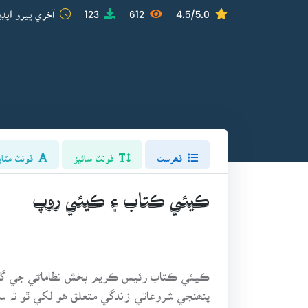
4.5/5.0
612
123
آخري ڀيرو اپڊي
فھرست
فونٽ سائيز
فونٽ مٽاي
ڪيئي ڪتاب ۽ ڪيئي روپ
ڪيئي ڪتاب رئيس ڪريم بخش نظاماڻي جي گهڻن
پنھنجي شروعاتي زندگي متعلق هو لکي ٿو تہ سن