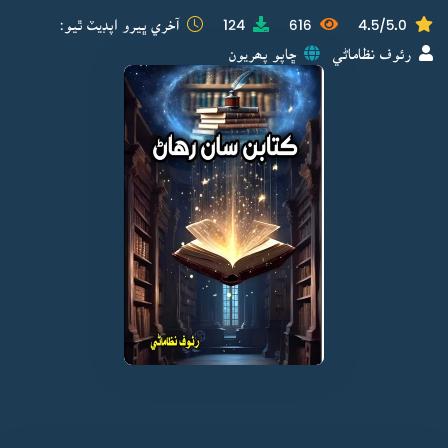
4.5/5.0
616
124
آخري ڀيرو اپڊيٽ ٿيو:
رئوف نظاماڻي
ڇاپو پھريون