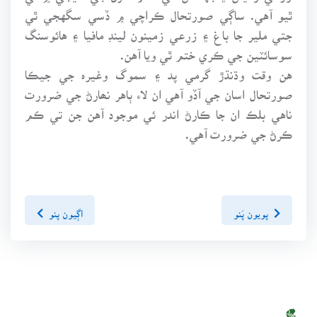
ٿيو آهي. ساڳي صورتحال ڪراچي ۾ ڏسي سگهجي ٿي
جتي ملير جا باغ ۽ زرعي زمينون لينڊ مافيا ۽ هائوسنگ
سوسائٽين جي ڪري ختم ٿي ويا آهن.
هن وقت وڌنڌڙ گرمي پد ۽ سموگ وغيرہ جي جيڪا
صورتحال اسان جي آڏو آهي ان لاء ٻاهر نھارڻ جي ضرورت
ناهي بلڪ ان جا ڪارڻ اندر ئي موجود آهن جن تي ڪم
ڪرڻ جي ضرورت آهي.
پويون پَنو
اڳيون پنو