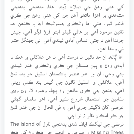
کي هتي رهڻ جي صلاح ڏيندا هئا. منھنجي پنھنجي
مشاهدي ۾ اهڙا ماڻھو آهن جن کي هتي رهڻ جي ڪري
فائدو ٿيو. هتي اها وڻڪاري جيتوڻيڪ اڃا بہ ڪنھن حد
تائين موجود آهي پر هاڻي ڦيٿو ابتو ڦرڻ لڳو آهي. جيئن
چوندا آهن تہ جتي انساني آبادي ٿيندي آهي اتي جهنگل ختم
ٿي ويندا آهن.
اها ڳالھہ ان حد تائين تہ درست آهي تہ هن علائقي ۾ هڪ تہ
آبادي وڌڻ ۽ ٻين مسئلن جي ڪري وڻڪاري ختم ٿيندي
پئي وڃي. ان ۾ اهم عنصر پاڪستان اسٽيل جو بند ٿيڻ
آهي. علائقي ۾ اسٽيل ٽائون جي گيس بند ڪئي ويئي
آهي، جنھن جي ڪري ماڻھن رڌ پچاء وغيرہ لاء وڻ وڍي
ڪاٺين جو استعمال شروع ڪيو آهي. اهو سلسلو گهڻي
عرصي کان لاڳيتو جاري آهي ۽ في الحال ان جي ختم ٿيڻ
جو ڪو امڪان نظر نہ ٿو اچي.
ترڪي جي ليکڪا ايلف شفق پنھنجي ناول The Island of
Missing Trees ۾ قبرص ۾ انجير جي هڪ وڻ کي هڪ