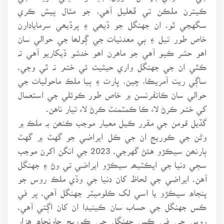
ڪيترن ملڪن تي ڦھليل آهي، جو مثال پيش ڪري
سگهجي ٿو. ان جهنگل جو ڏيھي ۽ پرڏيھي سرمايادارن
خاص طور تيل ۽ ٻي معدنيات جي ڳولھا جي حوالي سان
اهو حشر ڪيو آهي جو ماهرن اهو خدشو ڏيکاريو آهي تہ
ڪٿي ان جي جهنگل واري حيثيت ئي ختم نہ ٿي وڃي.
ساڳي ريت آمريڪا، چين، ڀارت ۽ ٻيا ملڪ ماحوليات جي
حوالي سان ڪانفرنسن ۾ خاص طور ڪوئلي جي استعمال
کي ختم ڪرڻ لاء ڪا ڪمٽمنٽ ڪرڻ لاء تيار ناهن.
گڏيل قومن جي مقرر ڪيل معيار موجب ڪنھن بہ ملڪ ۾
وڻن جي ڪوريج ان جي ڪل ايراضي جو گهٽ ۾ گهٽ
ٻارنھن سيڪڙو هئڻ گهرجي. 2023 جي انگن اکرن موجب
سڄي دنيا جي ايڪٽيھہ سيڪڙو ايراضي تي وڻ ۽ جهنگل
آهن. ايراضي جي لحاظ کان دنيا جي وڏي ملڪ روس جو
پنجاه سيڪڙو يا اسي لک ڪلوميٽر جهنگل آهي. پر في
ڪس جهنگل جي حساب سان ڪينيڊا ان کان اڳتي آهي.
روس جي في ڪس جهنگل جي ڪوريج ڇاونجاه هزار