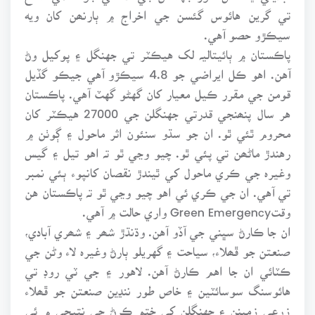
تي گرين هائوس گئسن جي اخراج ۾ ٻارنھن کان ويه
سيڪڙو حصو آهي.
پاڪستان ۾ ٻائيتاليہ لک هيڪٽر تي جهنگل ۽ پوکيل وڻ
آهن. اهو ڪل ايراضي جو 4.8 سيڪڙو آهي جيڪو گڏيل
قومن جي مقرر ڪيل معيار کان گهڻو گهٽ آهي. پاڪستان
هر سال پنھنجي قدرتي جهنگلن جي 27000 هيڪٽر کان
محروم ٿئي ٿو. ان جو سڌو سنئون اثر ماحول ۽ ڳوٺن ۾
رهندڙ ماڻھن تي پئي ٿو. چيو وڃي ٿو تہ اهو تيل ۽ گيس
وغيرہ جي ڪري ماحول کي ٿيندڙ نقصان کانپوء ٻئي نمبر
تي آهي. ان جي ڪري ئي اهو چيو وڃي ٿو تہ پاڪستان هن
وقتGreen Emergency واري حالت ۾ آهي.
ان جا ڪارڻ سڀني جي آڏو آهن. وڌنڌڙ شھر ۽ شھري آبادي،
صنعتن جو ڦھلاء، سياحت ۽ گهريلو ٻارڻ وغيرہ لاء وڻن جي
ڪٽائي ان جا اهم ڪارڻ آهن. لاهور ۽ جي ٽي روڊ تي
هائوسنگ سوسائٽين ۽ خاص طور ننڍين صنعتن جو ڦھلاء
زرعي زمينن ۽ جهنگلن کي ختم ڪرڻ جي نتيجي ۾ ئي