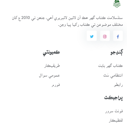
سنڌسلامت ڪتاب گهر ھڪ آن لائين لائبريري آھي، جنھن تي 2010ع کان
مختلف موضوعن تي ڪتاب رکيا پيا وڃن.
ڳنڍجو
ڪميونٽي
ڪتاب گهر بابت
طريقيڪار
انتظامي سَٿ
عمومي سوال
رابطو
فورم
پراجيڪٽ
فونٽ سرور
لفظيڪار