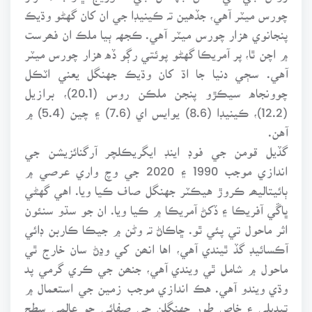
چورس ميٽر آهي، جڏهين تہ ڪينيڊا جي ان کان گهڻو وڌيڪ
پنجانوي هزار چورس ميٽر آهي. ڪجهہ ٻيا ملڪ ان فھرست
۾ اچن ٿا، پر آمريڪا گهڻو پوئتي رڳو ڏه هزار چورس ميٽر
آهي. سڄي دنيا جا اڌ کان وڌيڪ جهنگل يعني اٽڪل
چوونجاه سيڪڙو پنجن ملڪن روس (20.1)، برازيل
(12.2)، ڪينيڊا (8.6) يوايس اي (7.6) ۽ چين (5.4) ۾
آهن.
گڏيل قومن جي فوڊ اينڊ ايگريڪلچر آرگنائزيشن جي
اندازي موجب 1990 ۽ 2020 جي وچ واري عرصي ۾
ٻائيتاليھہ ڪروڙ هيڪٽر جهنگل صاف ڪيا ويا. اهي گهڻي
ڀاڱي آفريڪا ۽ ڏکڻ آمريڪا ۾ ڪيا ويا. ان جو سڌو سنئون
اثر ماحول تي پئي ٿو. ڇاڪاڻ تہ وڻن ۾ جيڪا ڪاربن ڊائي
آڪسائيڊ گڏ ٿيندي آهي، اها انھن کي وڍڻ سان خارج ٿي
ماحول ۾ شامل ٿي ويندي آهي، جنھن جي ڪري گرمي پد
وڌي ويندو آهي. هڪ اندازي موجب زمين جي استعمال ۾
تبديلي ۽ خاص طور جهنگلن جي صفائي جو عالمي سطح