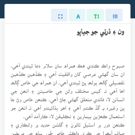
وڻ ۽ ڌرتي جو جياپو
صبوح واڪ ڪندي هڪ همراه سان سلام دعا ٿيندي آهي.
ان سان گهڻي عرصي کان واقفيت آهي ۽ ڪڏهين ڪڏهين
تفصيلي ڳالھہ ٻولھہ پڻ ٿيندي آهي. ان همراه جي خاص ڳالھہ
اها آهي تہ کيس مختلف وڻن جي خاصيتن ۽ انھن جي
انسانن لاء فائدي متعلق گهڻي ڄاڻ آهي. ڪنھن خاص وڻ جا
پن وغيرہ بہ گڏ ڪندو آهي ۽ اهو ٻڌائيندو آهي تہ انھن جو
استعمال ڪھڙين بيمارين ۽ تڪليفن لاء ڪارآمد آهي.
ڪنھن دور ۾ اسٽيل ٽائون ۽ گلشن حديد ۾ وڻڪاري ۽
صاف آبھوا جي ڪري ڊاڪٽر خاص طور ساه جي مريضن