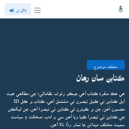
لاگ ان
مختلف موضوع
ڪتابن سان رھاڻ
ھي ھڪ منفرد ڪتاب آھي جيڪو رئوف نظاماڻيءَ جي مطالعي ھيٺ
آيل ڪتابن تي ڪيل تبصرن تي مشتمل آھي. ڪتاب ۾ ڪل 121
مضمون آھن، جن ۾ ڪيترن ئي ڪتابن تي تبصرا آھن. جن ليکڪن
جي ڪتابن تي تبصرا ڪيا ويا آھن سي بہ ادب، صحافت ۽ سياست
سميت مختلف ميدانن جا تمام وڏا نالا آھن.