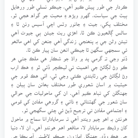
ڪردار جي طور پيش ڪيو آهي، جيڪو نسلي طور ورهايل
ٻيٽ جي سياست، گهرو ويڙه ۽ محبت جو گواه هجي ٿو.
مختلف پکي، جيت ۽ جانور وٽس اچي آسيس وٺن ٿا ۽
ساڻس ڳالھيون ڪن ٿا. اهڙي ريت جيئن ٻي جيوت آهي
تيئن وڻن جي بہ پنھنجي زندگي آهي جنھن کي اهي ماڻھو
ئي سمجهي سگهن ٿا جيڪي انھن سان پيار ڪن ٿا.
ڏٺو وڃي تہ گرمي پد ۾ واڌ جو شڪار هي ملڪ جتي هر
ڪو وڻ لڳائڻ جي اهميت تي ليڪچر ڏئي ٿو ۽ هڪ ارب
وڻ لڳائڻ جي رٿابندي ڪئي وڃي ٿي، اتي هڪ قوم جي
حيثيت ۾ اسان شعوري طور مختلف بھانن سان ٻيلن ۽
جهنگلن کي تباه ڪيو آهي. ان کي ماحوليات جي حوالي
سان شعور جي گهٽتائي ۽ ذاتي ۽ گروهي مفادن کي قومي
۽ اجتماعي مفادن تي ترجيح ڏيڻ ئي چئي سگهجي ٿو.
هونئن بہ اهو چيو ويندو آهي تہ سرمايادارانا سماج ۾ ماحول
کان وڌيڪ سرمايادار لاء منافعو اهم هوندو آهي. ان لاء دنيا
جي هڪ وڏي جهنگل امازون، جيڪو لاطيني آمريڪا جي