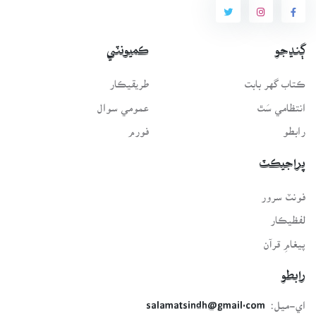
ڳنڍجو
ڪميونٽي
ڪتاب گهر بابت
طريقيڪار
انتظامي سَٿ
عمومي سوال
رابطو
فورم
پراجيڪٽ
فونٽ سرور
لفظيڪار
پيغامِ قرآن
رابطو
اي-ميل:
salamatsindh@gmail.com