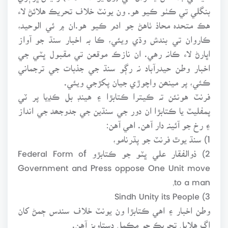
بنگلي تي ڪٺو ڪيو هو. ون يونٽ خلاف تحريڪ هلائڻ لاء
هڪ متحدہ محاذ ٺاهڻ جو ادم ڪيو هو.ان ۾ ئي الوحيد،
ڪاروان تي بندش وڌي ويئي، ڪا بہ اخبار سنڌ جو آواز
اڀارڻ لاء ڪانہ رهي. ان نازڪ موقعن تي مقبول ڀٽي جي
اخبار وطن حيدرآباد نہ رڳو سنڌ جي جذبات جي ترجماني
ڪئي، پر مينھن واچوڙي جيان پکڙجي ويئي.
فرنٽ هونئن تہ ڪيترا ڪتابڙا ۽ هينڊ بل ڪڍيا پر ٽي
پمفليٽ يا ڪتابڙا ان دور جي سنڌين جي جدوجھد جي انداز
۽ رخ جو آئينہ دار آهن. اهي آهن:
1) سنڌ يوٿ فرنٽ جو پڌرنامو،
2) ذوالفقار علي ڀٽو جو ڪتابڙو Federal Form of
Government and Press oppose One Unit move
to a man,
3) Sindh Unity its People
وطن اخبار ۽ اهي ڪتابڙا ون يونٽ خلاف سندس ڄمڻ کان
اڳ هلايل تحريڪ جو مڪمل دستاويز آهن.