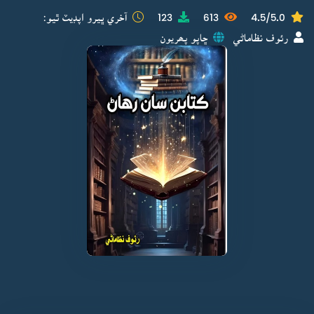
4.5/5.0
613
123
آخري ڀيرو اپڊيٽ ٿيو:
رئوف نظاماڻي
ڇاپو پھريون