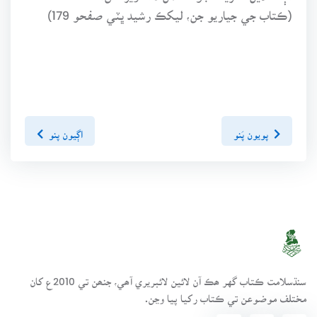
(ڪتاب جي جياريو جن، ليکڪ رشيد ڀٽي صفحو 179)
پويون پَنو
اڳيون پنو
سنڌسلامت ڪتاب گهر ھڪ آن لائين لائبريري آھي، جنھن تي 2010ع کان
مختلف موضوعن تي ڪتاب رکيا پيا وڃن.