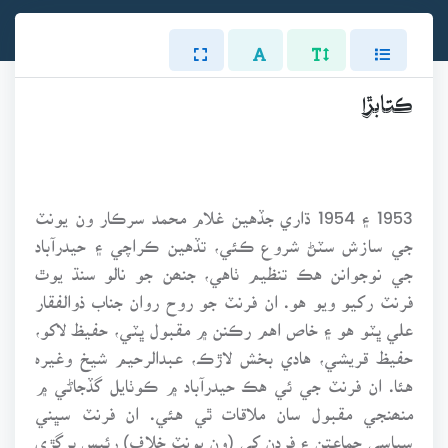
ڪتابڙا
1953 ۽ 1954 ڌاري جڏهين غلام محمد سرڪار ون يونٽ
جي سازش سٽڻ شروع ڪئي، تڏهين ڪراچي ۽ حيدرآباد
جي نوجوانن هڪ تنظيم ٺاهي، جنھن جو نالو سنڌ يوٿ
فرنٽ رکيو ويو هو. ان فرنٽ جو روح روان جناب ذوالفقار
علي ڀٽو هو ۽ خاص اهم رڪنن ۾ مقبول ڀٽي، حفيظ لاکو،
حفيظ قريشي، هادي بخش لاڙڪ، عبدالرحيم شيخ وغيرہ
هئا. ان فرنٽ جي ئي هڪ حيدرآباد ۾ ڪوٺايل گڏجاڻي ۾
منھنجي مقبول سان ملاقات ٿي هئي. ان فرنٽ سڀني
سياسي جماعتن ۽ فردن کي (ون يونٽ خلاف) رئيس ڀرڳڙي