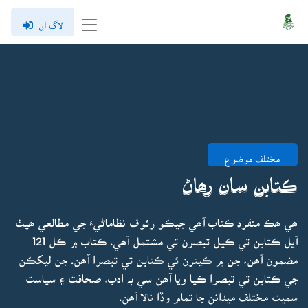
لاگ ان
مختلف موضوع
ڪتابن سان رھاڻ
ھي ھڪ منفرد ڪتاب آھي جيڪو رئوف نظاماڻيءَ جي مطالعي ھيٺ
آيل ڪتابن تي ڪيل تبصرن تي مشتمل آھي. ڪتاب ۾ ڪل 121
مضمون آھن، جن ۾ ڪيترن ئي ڪتابن تي تبصرا آھن. جن ليکڪن
جي ڪتابن تي تبصرا ڪيا ويا آھن سي بہ ادب، صحافت ۽ سياست
سميت مختلف ميدانن جا تمام وڏا نالا آھن.