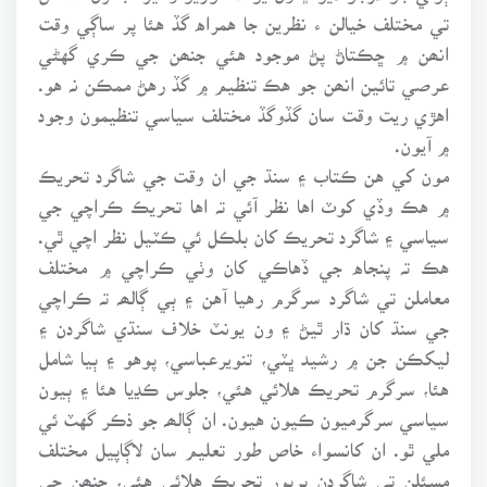
تي مختلف خيالن ء نظرين جا همراه گڏ هئا پر ساڳي وقت
انھن ۾ ڇڪتاڻ پڻ موجود هئي جنھن جي ڪري گهڻي
عرصي تائين انھن جو هڪ تنظيم ۾ گڏ رهڻ ممڪن نہ هو.
اهڙي ريت وقت سان گڏوگڏ مختلف سياسي تنظيمون وجود
۾ آيون.
مون کي هن ڪتاب ۽ سنڌ جي ان وقت جي شاگرد تحريڪ
۾ هڪ وڏي کوٽ اها نظر آئي تہ اها تحريڪ ڪراچي جي
سياسي ۽ شاگرد تحريڪ کان بلڪل ئي ڪٽيل نظر اچي ٿي.
هڪ تہ پنجاه جي ڏهاڪي کان وٺي ڪراچي ۾ مختلف
معاملن تي شاگرد سرگرم رهيا آهن ۽ ٻي ڳالھہ تہ ڪراچي
جي سنڌ کان ڌار ٿيڻ ۽ ون يونٽ خلاف سنڌي شاگردن ۽
ليکڪن جن ۾ رشيد ڀٽي، تنويرعباسي، پوهو ۽ ٻيا شامل
هئا، سرگرم تحريڪ هلائي هئي، جلوس ڪڍيا هئا ۽ ٻيون
سياسي سرگرميون ڪيون هيون. ان ڳالھہ جو ذڪر گهٽ ئي
ملي ٿو. ان کانسواء خاص طور تعليم سان لاڳاپيل مختلف
مسئلن تي شاگردن ڀرپور تحريڪ هلائي هئي، جنھن جي