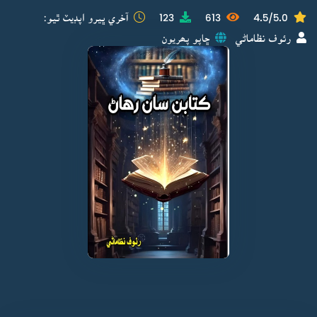
4.5/5.0
613
123
آخري ڀيرو اپڊيٽ ٿيو:
رئوف نظاماڻي
ڇاپو پھريون