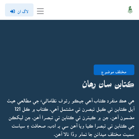
لاگ ان
مختلف موضوع
ڪتابن سان رھاڻ
ھي ھڪ منفرد ڪتاب آھي جيڪو رئوف نظاماڻيءَ جي مطالعي ھيٺ
آيل ڪتابن تي ڪيل تبصرن تي مشتمل آھي. ڪتاب ۾ ڪل 121
مضمون آھن، جن ۾ ڪيترن ئي ڪتابن تي تبصرا آھن. جن ليکڪن
جي ڪتابن تي تبصرا ڪيا ويا آھن سي بہ ادب، صحافت ۽ سياست
سميت مختلف ميدانن جا تمام وڏا نالا آھن.