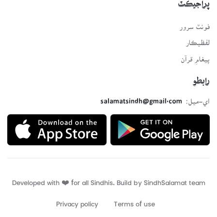
پراجيڪٽ
فونٽ سرور
لفظيڪار
پيغامِ قرآن
رابطو
اي-ميل:
salamatsindh@gmail.com
Developed with ❤️ for all Sindhis. Build by
SindhSalamat
team
Privacy policy
Terms of use