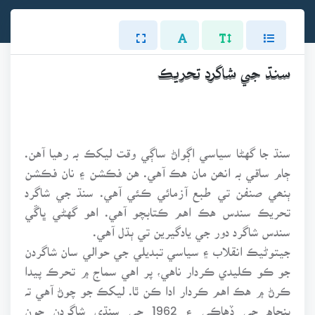
سنڌ جي شاگرد تحريڪ
سنڌ جا گهڻا سياسي اڳواڻ ساڳي وقت ليکڪ بہ رهيا آهن.
ڄام ساقي بہ انھن مان هڪ آهي. هن فڪشن ۽ نان فڪشن
ٻنھي صنفن تي طبع آزمائي ڪئي آهي. سنڌ جي شاگرد
تحريڪ سندس هڪ اهم ڪتابچو آهي. اهو گهڻي ڀاڱي
سندس شاگرد دور جي يادگيرين تي ٻڌل آهي.
جيتوڻيڪ انقلاب ۽ سياسي تبديلي جي حوالي سان شاگردن
جو ڪو ڪليدي ڪردار ناهي، پر اهي سماج ۾ تحرڪ پيدا
ڪرڻ ۾ هڪ اهم ڪردار ادا ڪن ٿا. ليکڪ جو چوڻ آهي تہ
پنجاه جي ڏهاڪي ۽ 1962 جي سنڌي شاگردن جون