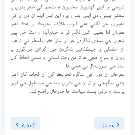
نتيجي ۾ کين گهڻيون سختيون ۽ ڪجهہ کي شھر بدري بہ
سھڻي پيئي. ڊي ايس ايف ۽ پوء اين ايس ايف ان دور ۾ ئي
ٺھيون، جن اڳتي هلي ايوب خلاف تحريڪ ۾ هڪ اهم
ڪردار ادا ڪيو. ائين لڳي ٿو تہ حيدرآباد ۽ سنڌ جي ٻين
شھرن جي سنڌي شاگردن جو ان سان ڪو واسطو ئي نہ هو.
ان سلسلي ۾ جيڪڏهين شاگردن جي اڳواڻن جو ٿورو بہ
ويزن ۽ سوچ هجي ها تہ هن وقت لساني ۽ نسلي لحاظ کان
سنڌ جي صورتحال ٻي هجي ها.
بھرحال ان دور جي شاگرد تحريڪ کي ان لحاظ کان اهم
چئي سگهجي ٿو تہ ان جي ڪري سنڌ جي مستقبل جي قوم
پرست ۽ ترقي پسند سياست جا خدوخال واضح ٿيا.
پويون پَنو
اڳيون پنو