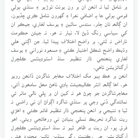
۾ شامل ٿيا تہ انھن ان ۾ ون يونٽ ٽوڙيو ۽ سنڌي ٻولي
قومي ٻولي جا ٻہ اضافي نعرا ۽ گهرون شامل ڪري ڇڏيون.
ان ڳالھہ تان ڄام، سندس ساٿين ۽ يوسف لغاري، جيڪو ان
کي سياسي رنگ ڏيڻ لاء تيار نہ هو، تہ جيئن حڪومت
ناراض نہ ٿئي، ۾ واضح اختلاف پيدا ٿيا، جن اڳتي هلي
وڌيڪ واضح شڪل اختيار ڪئي ۽ مسعود نوراني ۽ يوسف
لغاري پنھنجي ڌار تنظيم سنڌ اسٽوڊينٽس ڪلچرل
آرگنائزيشن ٺاهي.
انھن ۾ هڪ ٻيو مک اختلاف مھاجر شاگردن ڏانھن رويو
هو. اها ڳالھہ انٽر ڪاليجيئٽ باڊي ٺاهڻ مھل سامھون آئي.
مھاجرشاگردن جو چوڻ هو تہ کين ان ۾ ڀلي نالي ماتر ئي
نمائندگي ڏني وڃي پر سنڌي شاگرد اڳواڻ ان تي راضي نہ
ٿيا ۽ نتيجي ۾ انھن پنھنجي ڌار تنظيم قائم ڪئي ۽ اهڙي
ريت شاگرد تحريڪ نسلي بنيادن تي ورهائجي ويئي. اهو
فرق پوء ان ريت بہ ظاهر ٿيو تہ سنڌ اسٽوڊينٽس ڪلچرل
آرگنائزيشن جي رڪنيت رڳو سنڌين تائين محدود هئي،