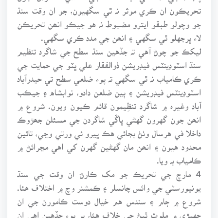
تحريڪون ان ڪري موثر نہ ٿي سگهيون، جو ان وقت سنڌ
جو وچولو طبقو ايترو مضبوط نہ هو جيڪو انھن تحريڪن
لاء ڀرجهلو ٿي سگهي ۽ انھن جي مدد ڪري سگهي.
ليکڪ جو چوڻ آهي تہ جڏهين سنڌ سطح جي شاگرد تنظيم
سنڌ اسٽوڊينٽس فيڊريشن ذوالفقار علي ڀٽو جي حمايت جي
ڪري ڪامياب نہ ٿي سگهي تہ پوء ضلعي سطح تي حيدرآباد
اسٽوڊينٽس فيڊريشن ۽ ٻين ضلعن دادو، نوابشاه ۽ جيڪب
آباد وغيرہ ۾ شاگرد تنظِيمون قائم ڪيون ويون. شروع ۾
انھن جون گهرون گهڻي ڀاڱي شاگردن جي مسئلن جھڙوڪ
داخلا في هرسال وٺڻ بجائي هڪ ڀيرو ئي ورتي وڃي، تائين
محدود هيون ۽ انھن مان گهڻين گهرن کي اهي مڃرائڻ ۾
ڪامياب بہ ويا.
4 مارچ جي تحريڪ جو مک ڪارڻ ان وقت جي سنڌ
يونيورسٽي جي وائس چانسلر ۽ ڪمشنر وچ ۾ اختلاف هئا.
شروع ۾ ڄام ۽ سندس هم خيال دوست ڪامورن جي ان
جهيڙي ۾ ملوث ٿيڻ جي خلاف هئا، پر پوء جڏهين اهي ان