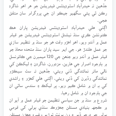
جڏهين تہ حيدرآباد اسٽوڊينٽس فيڊريشن جو هر اهو شاگرد
رڪن ٿي پئي سگهيو جيڪو ان جي پروگرام سان متفق
هجي.
اڳتي هلي حيدرآباد اسٽوڊينٽس فيڊريشن پاران هڪ
ڪنونشن ڪري سنڌ نيشنل اسٽوڊينٽس فيڊريشن جو قيام
عمل ۾ آندو ويو. اهو اهڙو وقت هو جو سنڌ ۾ تنظيم سازي
جو عمل هلندڙ هو. جي ايم سيد پاران سنڌ متحدہ محاذ جو
قيام عمل ۾ آندو ويو جنھن جي 120 ميمبرن جي ڪائونسل
۾ باوجود اصرار جي هارين، مزدورن، شاگردن ۽ ليکڪن کي
نالي ماتر نمائندگي ڏني ويئي، جڏهين تہ سٺ سيڪڙو
نمائندگي وڏيرن کي ڏني ويئي. اڳتي هلي کھڙو ۽ راشدي
کي بہ ان ۾ شامل ڪيو ويو. پر ليکڪ ۽ سندس ساٿي ان
جي باوجود ان ۾ شامل رهيا.
شروع ۾ سنڌ ۾ جن سياسي تنظيمن جو قيام عمل ۾ آيو ان
۾ ڪجهہ بنيادي مسئلن جھڙوڪ سنڌي ٻولي کي قومي
ٻولي جو درجو ڏيو ۽ ون يونٽ ٽوڙيو وغيرہ جھڙن مسئلن