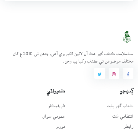
سنڌسلامت ڪتاب گهر ھڪ آن لائين لائبريري آھي، جنھن تي 2010ع کان
مختلف موضوعن تي ڪتاب رکيا پيا وڃن.
ڳنڍجو
ڪميونٽي
ڪتاب گهر بابت
طريقيڪار
انتظامي سَٿ
عمومي سوال
رابطو
فورم