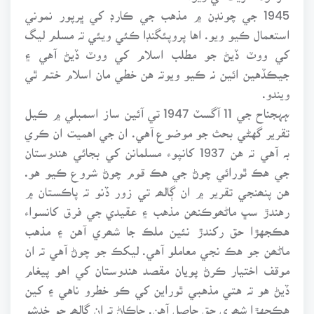
1945 جي چونڊن ۾ مذهب جي ڪارڊ کي ڀرپور نموني
استعمال ڪيو ويو. اها پروپئگنڊا ڪئي ويئي تہ مسلم ليگ
کي ووٽ ڏيڻ جو مطلب اسلام کي ووٽ ڏيڻ آهي ۽
جيڪڏهين ائين نہ ڪيو ويوتہ هن خطي مان اسلام ختم ٿي
ويندو.
ہہجناح جي 11 آگسٽ 1947 تي آئين ساز اسمبلي ۾ ڪيل
تقرير گهڻي بحث جو موضوع آهي. ان جي اهميت ان ڪري
بہ آهي تہ هن 1937 کانپوء مسلمانن کي بجائي هندوستان
جي هڪ ٿورائي چوڻ جي هڪ قوم چوڻ شروع ڪيو هو.
هن پنھنجي تقرير ۾ ان ڳالھہ تي زور ڏنو تہ پاڪستان ۾
رهندڙ سڀ ماڻھوڪنھن مذهب ۽ عقيدي جي فرق کانسواء
هڪجهڙا حق رکندڙ نئين ملڪ جا شھري آهن ۽ مذهب
ماڻھن جو هڪ نجي معاملو آهي. ليکڪ جو چوڻ آهي تہ ان
موقف اختيار ڪرڻ پويان مقصد هندوستان کي اهو پيغام
ڏيڻ هو تہ هتي مذهبي ٿوراين کي ڪو خطرو ناهي ۽ کين
هڪجهڙا شھري حق حاصل آهن. ڇاڪاڻ تہ ان ڳالھہ جو خدشو