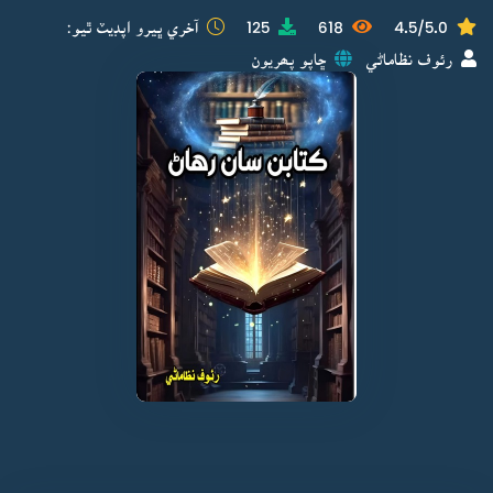
4.5/5.0
618
125
آخري ڀيرو اپڊيٽ ٿيو:
رئوف نظاماڻي
ڇاپو پھريون