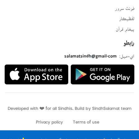
فونٽ سرور
لفظيڪار
پيغامِ قرآن
رابطو
اي-ميل:
salamatsindh@gmail.com
Developed with ❤️ for all Sindhis. Build by
SindhSalamat
team
Privacy policy
Terms of use
ڪتاب گهر کي آف لائين ھلائڻ لاءِ ڪتاب گهر جي ائپليڪيشن
انسٽال