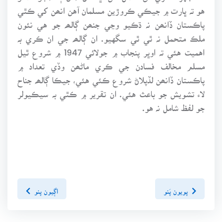
هو تہ ڀارت ۾ جيڪي ڪروڙين مسلمان آهن انھن کي ڪٿي
پاڪستان ڏانھن نہ ڌڪيو وڃي جنھن ڳالھہ جو هي نئون
ملڪ متحمل نہ ٿي ٿي سگهيو. ان ڳالھہ جي ان ڪري بہ
اهميت هئي تہ اوڀر پنجاب ۾ جولائي 1947 ۾ شروع ٿيل
مسلم مخالف فسادن جي ڪري ماڻھن وڏي تعداد ۾
پاڪستان ڏانھن لڏپلاڻ شروع ڪئي هئي، جيڪا ڳالھہ جناح
لاء تشويش جو باعث هئي. ان تقرير ۾ ڪٿي بہ سيڪيولر
جو لفظ شامل نہ هو.
پويون پَنو
اڳيون پنو