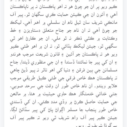
ڪيو ويو پر ان جو چوڻ هو تہ اهو پاڪستان نہ پر ناپاڪستان
آهي ۽ آئون ان جي ڪيئن حمايت ڪري سگهان ٿو. پير آف
مانڪي شريف سان ٿيل ٺاه ان سلسلي ۾ اهم آهي. ليکڪ
جو چوڻ آهي تہ ان ٺاه جو جناح متعلق دستاويزن ۽ خط
وڪتابت ۾ ڪٿي ذڪر نہ ٿو ملي. ان جو ڪارڻ اهو ٿي
سگهي ٿو، جيئن ليکڪ ٻڌائي ٿو، تہ ان ۾ اهو طئي ڪيو
ويو هو تہ پاڪستان جو آئين ۽ قانون شريعت موجب هوندو
۽ ان کي پير جا نمائندا ڏسندا ۽ ان جي منظوري ڏيندا.ِ جناح
مسلمانن جي ٻين فرقن ۽ دنيا کي اهو تاثر نہ پيو ڏيڻ چاهي
تہ پاڪستان هڪ خاص فرقي جي طئي ڪيل طريقي موجب
هلايو ويندو. ان ٺاه خاص طور ان وقت جي سرحد صوبي،
جتي خدائي خدمتگار هڪ حاوي حيثيت ۾ هئا، ۾ ماڻھن
جي حمايت حاصل ڪرڻ ۾ وڏي مدد ڪئي. ان کي ڏسندي
خاص طور پنجاب جا مسلم اڳواڻ پاڻ کي پير سڏائڻ لڳا،
جيئن ڪير پير آف واه شريف ٿي ويو تہ ڪير پير آف
سرگوڌا شريف ٿي ويو.