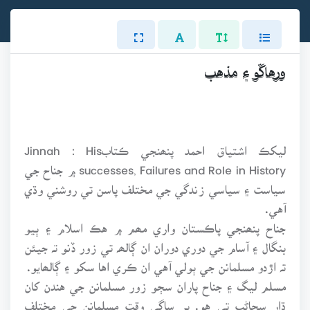
ورهاڱو ۽ مذهب
ليکڪ اشتياق احمد پنھنجي ڪتابJinnah : His
successes, Failures and Role in History ۾ جناح جي
سياست ۽ سياسي زندگي جي مختلف پاسن تي روشني وڌي
آهي.
جناح پنھنجي پاڪستان واري مھم ۾ هڪ اسلام ۽ ٻيو
بنگال ۽ آسام جي دوري دوران ان ڳالھہ تي زور ڏنو تہ جيئن
تہ اڙدو مسلمانن جي ٻولي آهي ان ڪري اها سکو ۽ ڳالھايو.
مسلم ليگ ۽ جناح پاران سڄو زور مسلمانن جي هندن کان
ڌار سڃاڻپ تي هو. پر ساڳي وقت مسلمانن جي مختلف