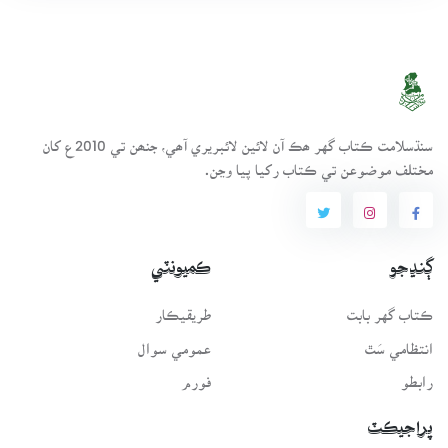
سنڌسلامت ڪتاب گهر ھڪ آن لائين لائبريري آھي، جنھن تي 2010ع کان
مختلف موضوعن تي ڪتاب رکيا پيا وڃن.
ڳنڍجو
ڪميونٽي
ڪتاب گهر بابت
طريقيڪار
انتظامي سَٿ
عمومي سوال
رابطو
فورم
پراجيڪٽ