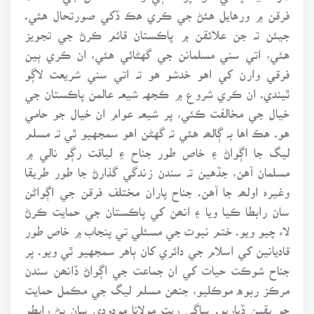
فرقن ۾ ورهايل هئڻ جي ڪري هڪ ڏکي صورتحال هئي.
جيئن تہ جن علائقن ۾ پاڪستان قائم ڪرڻ جي تجويز
هئي، اتي سني مسلمانن جي گهڻائي هئي، ان ڪري ٻين
فرقي وارن کي اهو خدشو هو تہ اتي سني شريعت لاڳو
ٿيندي. ان ڪري شروع ۾ ڪجهہ شيعہ عالمن پاڪستان جي
خيال جي مخالفت ڪئي، پر شيعہ عوام ان خيال جو حامي
هو. هڪ اها بہ ڳالھہ هئي تہ گهڻن اهو سمجهيو ٿي تہ مسلم
ليگ جا اڳواڻ ۽ خاص طور جناح ۽ لياقت رڳو نالي ۾
مسلمان آهن، جڏهين تہ سندن زندگي گذارڻ جا طور طريقا
وغيرہ اولھہ جا آهن. جناح پاران مختلف فرقن جي اڳواڻن
سان رابطا ڪيا ويا ۽ انھن کي پاڪستان جي حمايت ڪرڻ
لاء چيو ويو. ختم نبوت جي مسئلي تي پنجاب ۾ خاص طور
قاديانين کي اسلام جي دائري کان ٻاهر سمجهيو ٿي ويو. پر
جناح شوڪت حيات کي ان جماعت جي اڳواڻ ڏانھن سندن
مرڪز ربوه موڪليو، جنھن مسلم ليگ جي مڪمل حمايت
جو يقين ڏياريو. ساڳي ريت مولانا مودودي سان پڻ رابطو