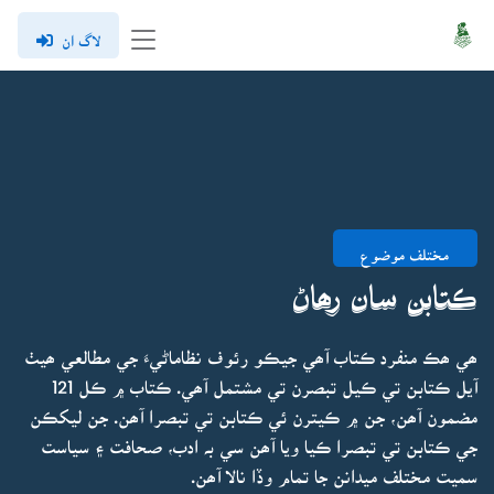
لاگ ان
مختلف موضوع
ڪتابن سان رھاڻ
ھي ھڪ منفرد ڪتاب آھي جيڪو رئوف نظاماڻيءَ جي مطالعي ھيٺ
آيل ڪتابن تي ڪيل تبصرن تي مشتمل آھي. ڪتاب ۾ ڪل 121
مضمون آھن، جن ۾ ڪيترن ئي ڪتابن تي تبصرا آھن. جن ليکڪن
جي ڪتابن تي تبصرا ڪيا ويا آھن سي بہ ادب، صحافت ۽ سياست
سميت مختلف ميدانن جا تمام وڏا نالا آھن.