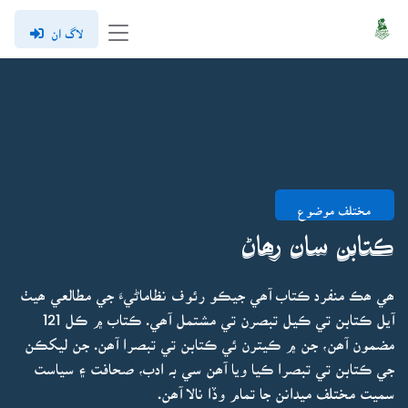
لاگ ان
مختلف موضوع
ڪتابن سان رھاڻ
ھي ھڪ منفرد ڪتاب آھي جيڪو رئوف نظاماڻيءَ جي مطالعي ھيٺ
آيل ڪتابن تي ڪيل تبصرن تي مشتمل آھي. ڪتاب ۾ ڪل 121
مضمون آھن، جن ۾ ڪيترن ئي ڪتابن تي تبصرا آھن. جن ليکڪن
جي ڪتابن تي تبصرا ڪيا ويا آھن سي بہ ادب، صحافت ۽ سياست
سميت مختلف ميدانن جا تمام وڏا نالا آھن.