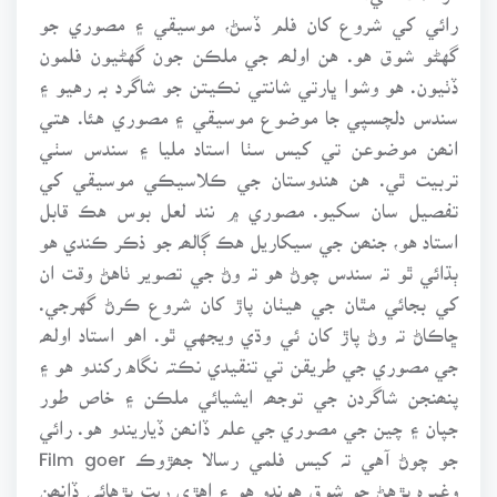
رائي کي شروع کان فلم ڏسڻ، موسيقي ۽ مصوري جو
گهڻو شوق هو. هن اولھہ جي ملڪن جون گهڻيون فلمون
ڏٺيون. هو وشوا ڀارتي شانتي نڪيتن جو شاگرد بہ رهيو ۽
سندس دلچسپي جا موضوع موسيقي ۽ مصوري هئا. هتي
انھن موضوعن تي کيس سٺا استاد مليا ۽ سندس سٺي
تربيت ٿي. هن هندوستان جي ڪلاسيڪي موسيقي کي
تفصيل سان سکيو. مصوري ۾ نند لعل بوس هڪ قابل
استاد هو، جنھن جي سيکاريل هڪ ڳالھہ جو ذڪر ڪندي هو
ٻڌائي ٿو تہ سندس چوڻ هو تہ وڻ جي تصوير ٺاهڻ وقت ان
کي بجائي مٿان جي هيٺان پاڙ کان شروع ڪرڻ گهرجي.
ڇاڪاڻ تہ وڻ پاڙ کان ئي وڌي ويجهي ٿو. اهو استاد اولھہ
جي مصوري جي طريقن تي تنقيدي نڪتہ نگاه رکندو هو ۽
پنھنجن شاگردن جي توجھہ ايشيائي ملڪن ۽ خاص طور
جپان ۽ چين جي مصوري جي علم ڏانھن ڏياريندو هو. رائي
جو چوڻ آهي تہ کيس فلمي رسالا جھڙوڪ Film goer
وغيرہ پڙهڻ جو شوق هوندو هو ۽ اهڙي ريت پڙهائي ڏانھن