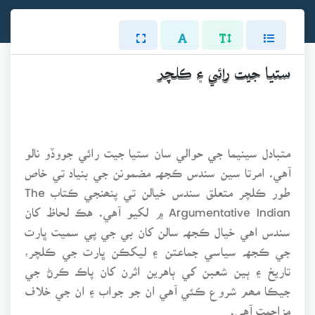
ستيا جيت رائي ۽ ڪلچر
متبادل سينيما جي حوالي سان ستيا جيت رائي جووڏو نالو
آهي. امرتا سين سندس ڪجهہ مضمونن جي بنياد تي خاص
طور ڪلچر متعلق سندس خيالن تي پنھنجي ڪتاب The
Argumentative Indian ۾ لکيو آهي. هڪ لحاظ کان
سندس اهي خيال ڪجهہ سالن کان بي جي پي سميت ڀارت
جي ڪجهہ سياسي جماعتن ۽ ليکڪن ڀارت جي ڪلچر،
تاريخ ۽ ٻين شعبن کي ٻاهرين اثرن کان پاڪ ڪرڻ جي
جيڪا مھم شروع ڪئي آهي ان جو جواب ۽ ان جي خلاف
مزاحمت آهي.