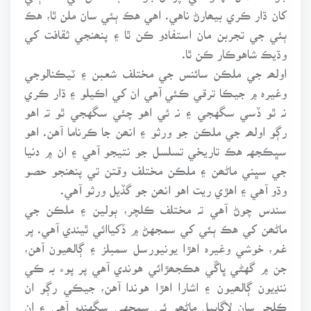
کان ڌار ڪري بيھارڻ ناهي. اهي هڪ ٻئي سان ملن ٿا، هڪ
ٻئي جي تجربن مان استفادو ڪن ٿا ۽ پنھنجي ثقافت کي
وڌيڪ شاهوڪار ڪن ٿا.
اولھہ جي ملڪن سائنس جي مختلف شعبن ۽ ٽيڪنالوجي
وغيرہ ۾ جيڪا ترقي ڪئي آهي ان کي اڪيلو ۽ ڌار ڪري
نہ ٿو ڏسي سگهجي ۽ نہ ئي اهو چئي سگهجي ٿو تہ اهو
رڳو اولھہ جي ملڪن جو ورثو ۽ انھن جا ڪرناما آهن. اهو
سڀڪجهہ هڪ تاريخي تسلسل جو نتيجو آهي ۽ ان ۾ دنيا
جي سڀني ماڻھن ۽ ملڪن مختلف وقتن تي پنھنجو حصو
وڌو آهي ۽ اهڙي ريت اهو انھن جو گڏيل ورثو آهي.
سندس چوڻ آهي تہ مختلف ڪلچر، ٻولين ۽ ملڪن جي
ماڻھن کي هڪ ٻئي کي سمجهڻ ۾ ڏکياائي ٿيندي آهي. پر
غم، خوشي وغيرہ اهڙا يونيورسل سمبلز ۽ ڳالھيون آهن،
جن ۾ گهڻي ڀاڱي هڪجھڙائي هوندي آهي پر پوء بہ ڪي
ننڍيون ڳالھيون ۽ اشارا اهڙا هوندا آهن، جيڪي رڳو ان
ڪلچر سان لاڳاپيل ماڻھو ئي سمجهي سگهندو آهي ۽ ان