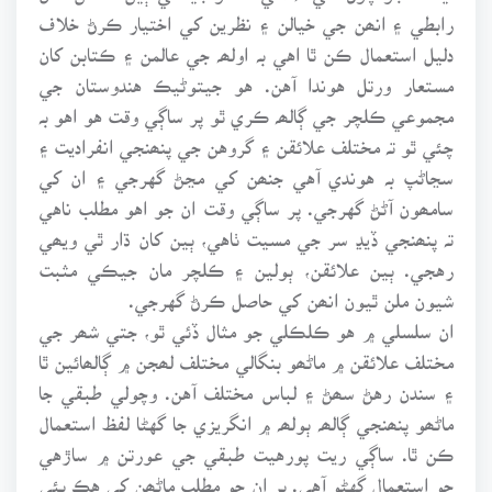
رابطي ۽ انھن جي خيالن ۽ نظرين کي اختيار ڪرڻ خلاف
دليل استعمال ڪن ٿا اهي بہ اولھہ جي عالمن ۽ ڪتابن کان
مستعار ورتل هوندا آهن. هو جيتوڻيڪ هندوستان جي
مجموعي ڪلچر جي ڳالھہ ڪري ٿو پر ساڳي وقت هو اهو بہ
چئي ٿو تہ مختلف علائقن ۽ گروهن جي پنھنجي انفراديت ۽
سڃاڻپ بہ هوندي آهي جنھن کي مڃڻ گهرجي ۽ ان کي
سامھون آڻڻ گهرجي. پر ساڳي وقت ان جو اهو مطلب ناهي
تہ پنھنجي ڏيڍ سر جي مسيت ٺاهي، ٻين کان ڌار ٿي ويھي
رهجي. ٻين علائقن، ٻولين ۽ ڪلچر مان جيڪي مثبت
شيون ملن ٿيون انھن کي حاصل ڪرڻ گهرجي.
ان سلسلي ۾ هو ڪلڪلي جو مثال ڏئي ٿو، جتي شھر جي
مختلف علائقن ۾ ماڻھو بنگالي مختلف لھجن ۾ ڳالھائين ٿا
۽ سندن رهڻ سھڻ ۽ لباس مختلف آهن. وچولي طبقي جا
ماڻھو پنھنجي ڳالھہ ٻولھہ ۾ انگريزي جا گهڻا لفظ استعمال
ڪن ٿا. ساڳي ريت پورهيت طبقي جي عورتن ۾ ساڙهي
جو استعمال گهڻو آهي. پر ان جو مطلب ماڻھن کي هڪ ٻئي