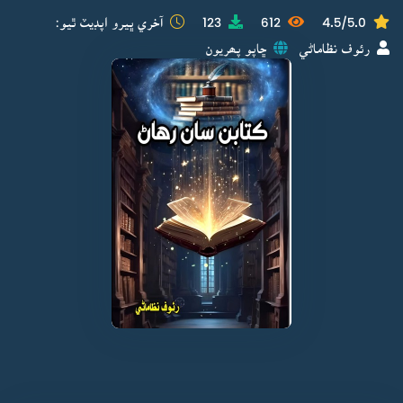
4.5/5.0
612
123
آخري ڀيرو اپڊيٽ ٿيو:
رئوف نظاماڻي
ڇاپو پھريون