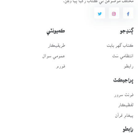
ڳنڍجو
ڪميونٽي
ڪتاب گهر بابت
طريقيڪار
انتظامي سَٿ
عمومي سوال
رابطو
فورم
پراجيڪٽ
فونٽ سرور
لفظيڪار
پيغامِ قرآن
رابطو