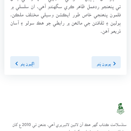
تي پنھنجو ردعمل ظاهر ڪري سگهندو آهي. ان سلسلي ۾
فلمون پنھنجي خاص طور ايڪشن وسيلي مختلف ملڪن،
ٻولين ۽ ثقافتن جي ماڻھن ۾ رابطي جو هڪ سولو ۽ آسان
ذريعو آهن.
پويون پَنو
اڳيون پنو
سنڌسلامت ڪتاب گهر ھڪ آن لائين لائبريري آھي، جنھن تي 2010ع کان
مختلف موضوعن تي ڪتاب رکيا پيا وڃن.