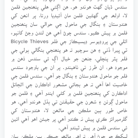
سندس ڌيان گهٽ هوندو هو. هن اڳتي هلي پنھنجين فلمن
لاء اولھہ جي گهڻين فلمن مان آئيڊيا ورتا، پر انھن کي
هندوستان ۽ بنگال جي ماحول جي حوالي سان پنھنجين
فلمن ۾ پيش ڪيو. سندس چوڻ آهي هن لندن وڃڻ کانپوء
اٽلي جي پروڊيوسر ڊيسيڪاز جي فلم Bicycle Thieves
ٽي ڀيرا ڏٺي ۽ هن سوچيو تہ هو پنھنجي بنگالي ٻولي جي
فلم پٿر پنچلي، جنھن جو خيال اڳ ئي سندس ذهن ۾
موجود هو، ان طرز تي ٺاهيندو. پر ان جي باوجود سندس
فلم جو ماحول هندوستان ۽ بنگال جو آهي. سندس فلمن جي
خاصيت اها آهي تہ هو بجائي مشھور اداڪارن جي اڻڄاتل
اداڪارن کي پنھنجين فلمن ۾ کڻي ايندو آهي ۽ فلمن جو
ماحول ڳوٺن ۽ شھرن جي حقيقتن تي ٻڌل هوندو آهي. هو
خاص طور ٻين ملڪن جي ماڻھن لاء هندوستان کي
گلرميرائز ڪري پيش نہ ڪندو آهي پر جيئن اهو آهي ائين
ئي سندس فلمن ۾ پيش ٿيندو آهي.
ليکڪ جو چوڻ آهي تہ اهي ماڻھو جيڪي ٻين ملڪن سان