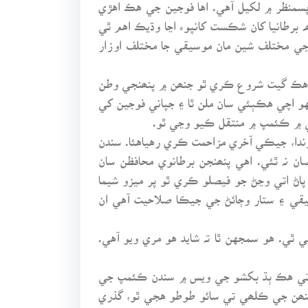
 پسمنظر ۾ لکيل آهي. اها فوجين جي هڪ اهڙي
برطانيا کان شڪست کانپوء اڃا وڌيڪ اهم ٿي
جي مختلف شين مان موسيقي جا مختلف اوزار
 تي هڪ گيت شروع ڪري ٿو جنھن ۾ پنھنجي وطن
هو اچي هڪٻئي سان ملن ٿا ۽ جپاني فوجين کي
ي ۾ ڪئمپ ۾ منتقل ڪيو وڃي ٿو.
وندا، جيڪي آخري مزاحمت ڪري رهياهئا. سندن
ان نہ ٿئي. اهي پنھنجن برطانوي محافظن سان
 پاڻ اتي وڃڻ جو فيصلو ڪري ٿو پر ميزو شيما
سيقي ۽ ستار وڄائڻ جي جيڪا صلاحيت آهي ان
ي ٿي. هو سمجهن ٿا تہ شايد هو مري ويو آهي.
ن تي هڪ ٻڌ بکشو جي ويس ۾ سندن ڪئمپ جي
، جنھن جي ڪلھي تي سائو طوطو هجي ٿو، گذري