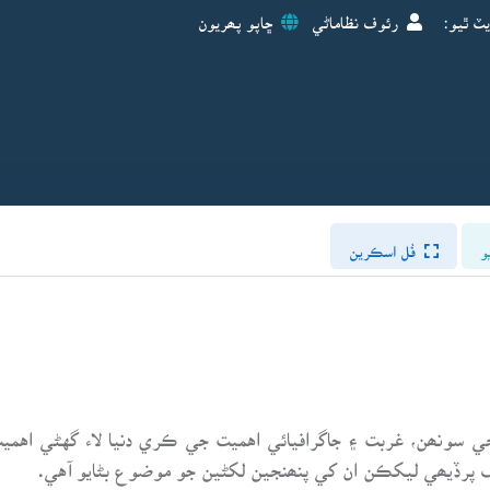
يٽ ٿيو:
رئوف نظاماڻي
ڇاپو پھريون
و
فُل اسڪرين
نجي سونھن، غربت ۽ جاگرافيائي اهميت جي ڪري دنيا لاء گهڻي اه
لف پرڏيھي ليکڪن ان کي پنھنجين لکڻين جو موضوع بڻايو آهي.