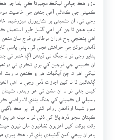
تازو هڪ جپاني ليکڪ مچيوتا ڪي ياما جو هڪ ن
ڪمپني جي ڪھاڻي آهي جنھن جي خاصيت موسيقي 
وڃي ٿي. ان ڪمپني ۾ ڪارپورل ميزوشيما خاص
ٺاهيا هجن ٿا جن کي اهي گڏيل طور استعمال ڪن 
اهي پنھنجي ڀاڄ دوران برطانوي فوج سان منھن
ڏانھن موٽڻ جي خواهش هجي ٿي. ٻئي پاسي کان 
ٻڌايو وڃي ٿو تہ جنگ ٽي ڏينھن اڳ ختم ٿي 
ان ڪمپني جي فوجين کي پري ٽڪري تي دونھن ۽ 
ليکي اهو تہ ڄڻ آپگهات هو ۽ ڪنھن بہ ريت ان
ڳالھائين ٿا تہ کين اجازت ڏني وڃي تہ اهي ان
کيس چئي ٿو تہ ان مشن تي هو ويندو. ڪپتان 
وسيلي ان ڪمپني کي جنگ بندي لاء راضي ڪري
ميزو شيما اوڏانھن روانو ٿئي ٿو پر هڪ ڊگهي 
ڪپتان سڄو ڏوه پاڻ کي ڏئي ٿو تہ نيٺ هو پاڻ 
وقت بوقت کين اهڙيون نشانيون ملن ٿيون ج
ٻاهران بيھي کين ڳائيندي ٻڌي ٿو. هڪ ڀيري ه