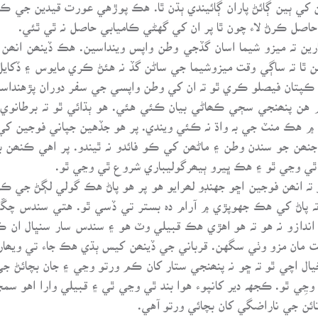
 کي ٻين ڳائڻ پاران ڳائيندي ٻڌن ٿا. هڪ پوڙهي عورت قيدين جي ڪ
حاصل ڪرڻ لاء چون ٿا پر ان کي گهڻي ڪاميابي حاصل نہ ٿي ٿئي.
ين تہ ميزو شيما اسان گڏجي وطن واپس وينداسين. هڪ ڏينھن انھن
ن ٿا تہ ساڳي وقت ميزوشيما جي ساڻن گڏ نہ هئڻ ڪري مايوس ۽ ڏکايل
ڪپتان فيصلو ڪري ٿو تہ ان کي وطن واپسي جي سفر دوران پڙهنداسي
۾ هن پنھنجي سڄي ڪھاڻي بيان ڪئي هئي. هو ٻڌائي ٿو تہ برطانوي
 هڪ منٽ جي بہ واڌ نہ ڪئي ويندي. پر هو جڏهين جپاني فوجين کي ج
نھن جو سندن وطن ۽ ماڻھن کي ڪو فائدو نہ ٿيندو. پر اهي ڪنھن بہ 
ي وڃي ٿو ۽ هڪ ڀيرو ٻيھرگوليباري شروع ٿي وڃي ٿو.
 تہ انھن فوجين اڇو جهنڊو لھرايو هو پر هو پاڻ هڪ گولي لڳڻ ج
 پاڻ کي هڪ جهوپڙي ۾ آرام دہ بستر تي ڏسي ٿو. هتي سندس چڱي
اهو اندازو نہ هو تہ هو اهڙي هڪ قبيلي وٽ هو ۽ سندس سار سنڀال ا
شت مان مزو وٺي سگهن. قرباني جي ڏينھن کيس ٻڌي هڪ جاء تي ويھا
خيال اچي ٿو تہ ڇو نہ پنھنجي ستار کان ڪم ورتو وڃي ۽ جان بچائ
ڃِي ٿو. ڪجهہ دير کانپوء هوا بند ٿي وڃي ٿي ۽ قبيلي وارا اهو سمج
ائن جي ناراضگي کان بچائي ورتو آهي.