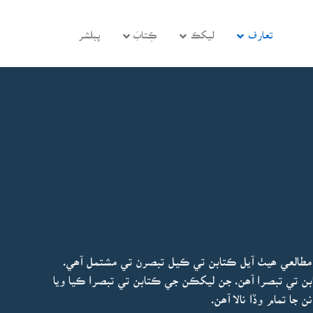
تعارف
ليکڪ
ڪِتابَ
پبلشر
مطالعي ھيٺ آيل ڪتابن تي ڪيل تبصرن تي مشتمل آھي.
 ئي ڪتابن تي تبصرا آھن. جن ليکڪن جي ڪتابن تي تبصرا ڪيا ويا
جا تمام وڏا نالا آھن.