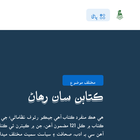
ڀاڱا
مختلف موضوع
ڪتابن سان رھاڻ
ھي ھڪ منفرد ڪتاب آھي جيڪو رئوف نظاماڻيءَ جي 
ڪتاب ۾ ڪل 121 مضمون آھن، جن ۾ ڪيترن
آھن سي بہ ادب، صحافت ۽ سياست سميت مختلف ميدانن 