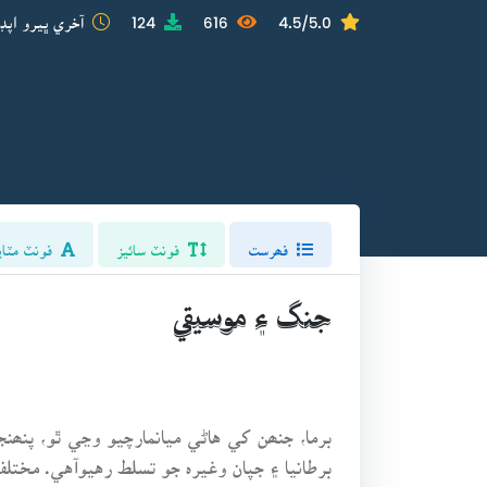
4.5/5.0
616
124
آخري ڀيرو اپڊ
فھرست
فونٽ سائيز
فونٽ مٽاي
جنگ ۽ موسيقي
برما، جنھن کي هاڻي ميانمارچيو وڃي ٿو، پنھ
برطانيا ۽ جپان وغيرہ جو تسلط رهيوآهي. مخت