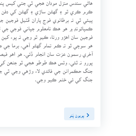
هاڻي سندس منزل مودان هجي ٿي جتي کيس پنھنج
ڪرم ڪري ٿو ۽ گهڻن ساڙي ۽ گهڻن کي دفن ڪر
پيئي ٿي تہ برطانوي فوج پاران ڦٽيل فوجين 
ڪمپائونڊ ۾ هو هڪ نامعلوم جپاني فوجي جي قب
فوجين سان اهڙو ورتاء ڪيو ٿو وڃي تہ پوء کي
هو سوچي ٿو تہ ڪم تمام گهڻو آهي. برما جي ڪ
آخري رسمون عزت سان انجام ڏئي. هو اهو فيصل
پورو نہ ٿئي. وٽس هڪ طوطو هجي ٿو جنھن کي هو
جنگ حڪمرانن جي فائدي لاء وڙهي وڃي ٿي جڏهي
جنگ کي ئي ختم ڪيو وڃي.
پويون پَنو