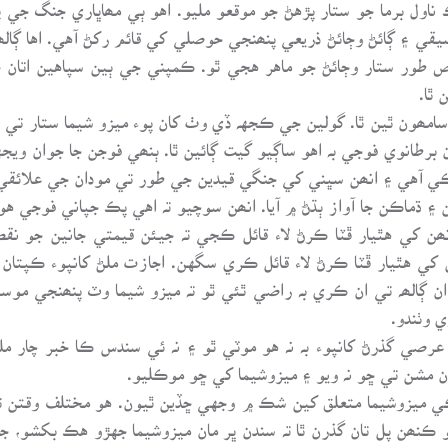
اول برما جو ستار پڙهڻ جو موقعو مليو. اهو ٻي مھاڀاري جنگ جي
۽ ڳائڻ وڄائڻ ذريعي پنھنجي حوصلي کي قائم رکڻ آهي. اها ڳالھہ 
 طور ستار وڄائڻ جو ماهر هجي ٿو. ڪمپني جي ٻين سپاهين اتان 
ٿا.
 سامھون ٿين ٿا. گولين جي ڪجهہ ڏي وٺ کان پوء ميزو شيما ستار
برطانوي فوجي بہ اهو ساڳيو گيت ڳائين ٿا. ٻنھي فوجن جا جوان ويج
چڪي آهي ۽ انھن سڀني کي جنگي قيدين جي طور تي مودان جي علائق
ڌماڪن جا آواز ٻڌڻ ۾ آيا. انھن سوچيو تہ اهي پڪ جپاني فوجي ه
ھن کي هٿيار ڦٽا ڪرڻ لاء قائل ڪجي تہ جيئن قيمتي جانين جو نقص
ھن کي هٿيار ڦٽا ڪرڻ لاء قائل ڪري سگهن. اجازت ملڻ کانپوء ڪپتان
ان ڳالھہ تي ان ڪري بہ راضي ٿئي ٿو تہ ميزو شيما وٽ پنھنجي مو
 وٺندو.
عرصي گذرڻ کانپوء بہ نہ هو موٽي ٿو ۽ نہ ئي سندس ڪا خبر چار مل
ان مشن تي ڇو نہ ويو ۽ ميزوشيما کي ڇو موڪليو.
يڪي ميزوشيما متعلق کين شڪ ۾ وجهي ڇڏين ٿيون. هو مختلف وقت
و ڪنھن پل تان گذرن ٿا تہ سندن ڀر مان ميزوشيما جهڙو هڪ بکشو