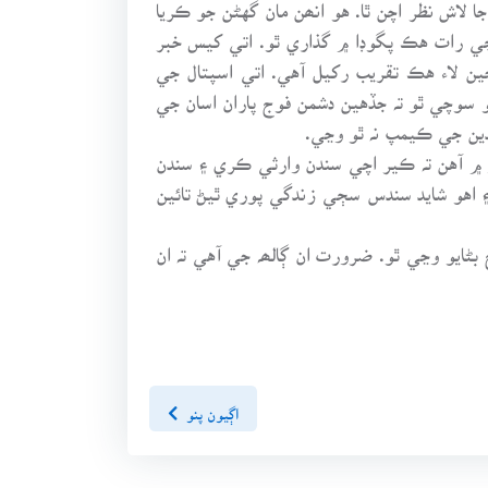
لاش نظر اچن ٿا. هو انھن مان گهڻن جو ڪريا
ي رات هڪ پگوڊا ۾ گذاري ٿو. اتي کيس خبر
ين لاء هڪ تقريب رکيل آهي. اتي اسپتال جي
 سوچي ٿو تہ جڏهين دشمن فوج پاران اسان جي
دين جي ڪيمپ نہ ٿو وڃي.
ر ۾ آهن تہ ڪير اچي سندن وارثي ڪري ۽ سندن
۽ اهو شايد سندس سڄي زندگي پوري ٿيڻ تائين
ڻايو وڃي ٿو. ضرورت ان ڳالھہ جي آهي تہ ان
اڳيون پنو