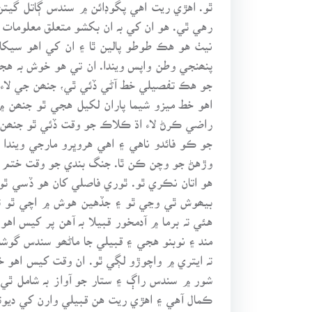
ٿو. اهڙي ريت اهي پگوڊائن ۾ سندس ڳاتل گيتن
رهي ٿي. هو ان کي بہ ان بکشو متعلق معلومات 
نيٺ هو هڪ طوطو پالين ٿا ۽ ان کي اهو سيکار
پنھنجي وطن واپس ويندا. ان تي هو خوش بہ هج
جو هڪ تفصيلي خط آڻي ڏئي ٿي، جنھن جي لاء 
اهو خط ميزو شيما پاران لکيل هجي ٿو جنھن 
راضي ڪرڻ لاء اڌ ڪلاڪ جو وقت ڏئي ٿو جنھن ۾
جو ڪو فائدو ناهي ۽ اهي هروڀرو مارجي ويندا ج
وڙهڻ جو وچن ڪن ٿا. جنگ بندي جو وقت ختم ٿ
هو اتان نڪري ٿو. ٿوري فاصلي کان هو ڏسي ٿو
بيھوش ٿي وڃي ٿو ۽ جڏهين هوش ۾ اچي ٿو تہ
هئي تہ برما ۾ آدمخور قبيلا بہ آهن پر کيس 
مند ۽ نوبنو هجي ۽ قبيلي جا ماڻھو سندس گو
تہ ايتري ۾ واچوڙو لڳي ٿو. ان وقت کيس اهو 
شور ۾ سندس راڳ ۽ ستار جو آواز بہ شامل ٿي و
ڪمال آهي ۽ اهڙي ريت هن قبيلي وارن کي ديوت