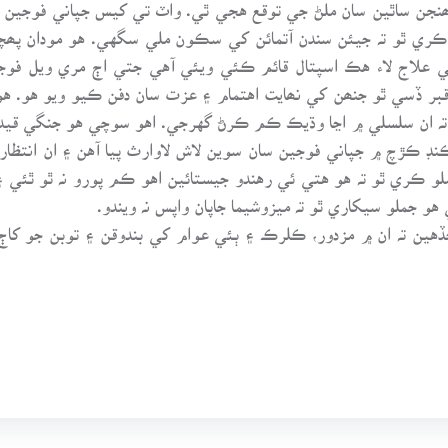
ن ساٿين سان ملڻ جي توقع هجي ٿي. واٽ تي کيس جپاني فوجين جا 
ي ٿو تہ جيئن سندن آتمائن کي سڪون ملي سگهي. هو مودان پھچ
جي علاج لاء هڪ اسپتال قائم ڪئي ويئي آهي جتي اڄ مري ويل فوج
ر ڏسي ٿو جنھن کي نھايت اهتمام ۽ عزت سان دفن ڪيو ويو هو. هو
ن تہ ان سلسلي ۾ اڃا وڌيڪ ڪم ڪرڻ گهرجي. اهو سوچي هو جنگي قي
نڊ ڪڙچ ۾ جپاني فوجين سان سوين لاش لاوارث پيا آهن ۽ ان انتظا
و ڪري ٿو تہ هو هتي ئي رهندو جيستائين اهو ڪم پورو نہ ٿو ٿئي 
 جملو سيکاري ٿو تہ ميزوشيما جاپان واپس نہ ويندو.
ن تہ ان ۾ مزدور، ڪلرڪ ۽ ٻئي عوام کي بندوقن ۽ توبن جو کاڄ ب