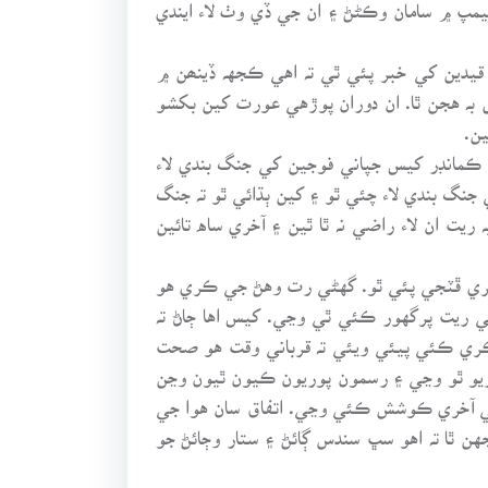
يمپ ۾ سامان وڪڻڻ ۽ ان جي ڏي وٺ لاء ايندي
 قيدين کي خبر پئي ٿي تہ اهي ڪجهہ ڏينھن ۾
 بہ هجن ٿا. ان دوران پوڙهي عورت کين بکشو
ن.
 ڪمانڊر کيس جپاني فوجين کي جنگ بندي لاء
نگ بندي لاء چئي ٿو ۽ کين ٻڌائي ٿو تہ جنگ
ريت ان لاء راضي نہ ٿا ٿين ۽ آخري ساه تائين
ي ڪري ڦٽجي پئي ٿو. گهڻي رت وهڻ جي ڪري هو
 ريت پرگهور ڪئي ٿي وڃي. کيس اها ڄاڻ تہ
ن ڪري ڪئي پيئي ويئي تہ قرباني وقت هو صحت
ريو ٿو وڃي ۽ رسمون پوريون ڪيون ٿيون وڃن
ڻ جي آخري ڪوشش ڪئي وڃي. اتفاق سان هوا جي
هن ٿا تہ اهو سڀ سندس ڳائڻ ۽ ستار وڄائڻ جو