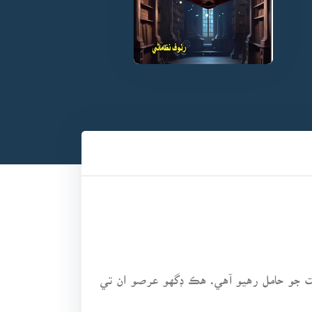
ميت جو حامل رهيو آهي. هڪ ڊگهو عرصو ان تي