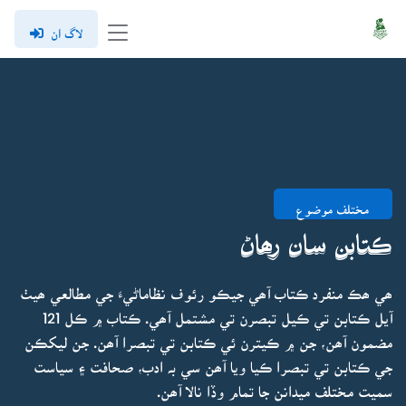
لاگ ان
مختلف موضوع
ڪتابن سان رھاڻ
ھي ھڪ منفرد ڪتاب آھي جيڪو رئوف نظاماڻيءَ جي مطالعي ھيٺ
آيل ڪتابن تي ڪيل تبصرن تي مشتمل آھي. ڪتاب ۾ ڪل 121
مضمون آھن، جن ۾ ڪيترن ئي ڪتابن تي تبصرا آھن. جن ليکڪن
جي ڪتابن تي تبصرا ڪيا ويا آھن سي بہ ادب، صحافت ۽ سياست
سميت مختلف ميدانن جا تمام وڏا نالا آھن.