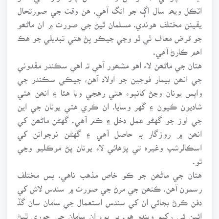
اٽڪل ويھہ سال اڳ جو انگ آهي. هن وقت جي صورتحال
يقينن مختلف هوندي. مسلمان ٿيڻ جي صورت ۾ ان ماڻھو
جو قرض معاف ٿي ٿو وڃي جيڪو پڻ هتي تبديلي جو هڪ
اهم ڪارڻ آهي.
هتان جي ماڻھن لاء اهو مشھور آهي تہ اهي سڪندر مقدوني
جي انھن بيمار فوجين جو اولاد آهن، جيڪي سڪندر جي
واپس يونان وڃڻ کانپوء هتي رهجي ويا هئا ۽ انھن هتي
شاديون ڪيون ۽ گهر وسايا. ان ڪري هتي يونان جي اين
جي اوز جو گهڻو عمل دخل ۽ ڪم آهي. گهڻن ماڻھن کي
انھن ۾ روزگار بہ حاصل آهي ۽ گهڻن نوجوانن کي
اسڪالرشپ وغيرہ تي پڙهائي لاء يونان پڻ موڪليو وڃي
ٿو.
هتان جي ماڻھن جو ڪو خاص مذهب ناهي. بس مختلف
رسمون آهن. ڪنھن جي مرڻ جي صورت ۾ سندس لاش کي
دفن ڪرڻ بجائي ان کي سندس استعمال جي سامان سان گڏ
ائين ئي رکيو ويندو هو. پر پوء ان سامان جي چوري ٿيڻ