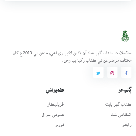
سنڌسلامت ڪتاب گهر ھڪ آن لائين لائبريري آھي، جنھن تي 2010ع کان
مختلف موضوعن تي ڪتاب رکيا پيا وڃن.
ڳنڍجو
ڪميونٽي
ڪتاب گهر بابت
طريقيڪار
انتظامي سَٿ
عمومي سوال
رابطو
فورم