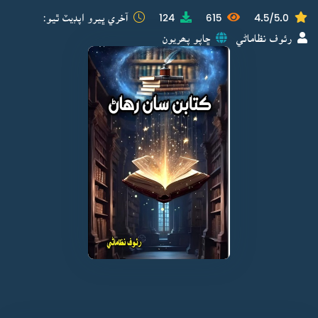
4.5/5.0
615
124
آخري ڀيرو اپڊيٽ ٿيو:
رئوف نظاماڻي
ڇاپو پھريون