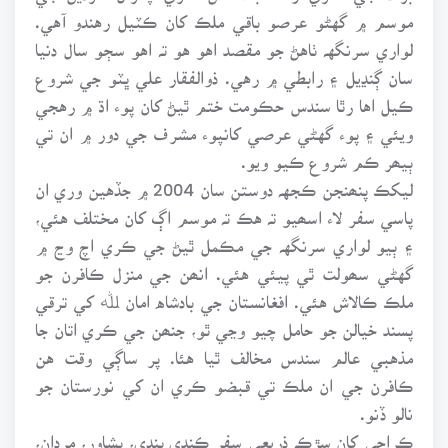
موسم ۾ گهڻو عرصو باقي ملڪ کان ڪٽيل رهندو آهي.
لواري سرنگهہ ٺاهڻ جو مقصد اهو هو تہ اهو سڄو سال دنيا
سان ڳنڍيل ۽ رابطي ۾ رهي. ذوالفقار علي ڀٽو جي شروع
ڪيل اها رٿا سندس حڪومت ختم ٿيڻ کان پوء اڌ ۾ رهجي
ويئي ۽ پوء گهڻي عرصي کانپوء مشرف جي دور ۾ ان تي
ٻيھر ڪم شروع ڪيو ويو.
ليکڪ پنھنجن ڪجهہ دوستن سان 2004 ۾ جڏهين وري ان
پاسي سفر لاء اسھيو تہ هڪ تہ موسم اڳ کان مختلف هئي،
۽ ٻيو لواري سرنگهہ جي مڪمل ٿيڻ جي ڪري اچ وڃ ۾
گهڻي سھولت ٿي پيئي هئي. انھن جي منزل ڪافرن جو
ملڪ ڪالاش هئي. افغانستان جي بادشاه امان ﷲ کي ترقي
پسند خيالن جو حامل چيو وڃي ٿو، جنھن جي ڪري اتان جا
مذهبي عالم سندس مخالف ٿيا هئا. پر ساڳي وقت هن
ڪافرن جي ان ملڪ تي قبضو ڪري ان کي نورستان جو
نالو ڏنو.
ڪراچي کان سڙڪ ذريعي سفر ڪندي پنڊي، پشاور، مردان،