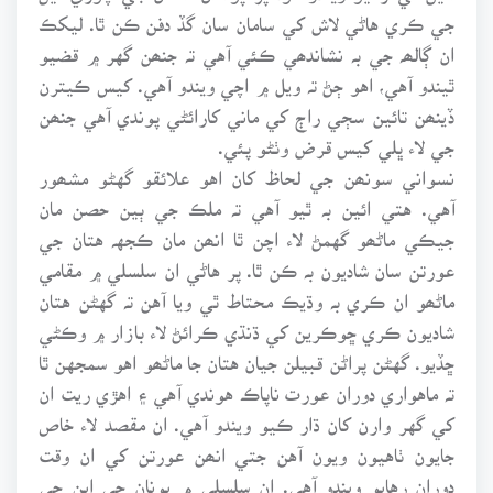
جي ڪري هاڻي لاش کي سامان سان گڏ دفن ڪن ٿا. ليکڪ
ان ڳالھہ جي بہ نشاندھي ڪئي آهي تہ جنھن گهر ۾ قضيو
ٿيندو آهي، اهو ڄڻ تہ ويل ۾ اچي ويندو آهي. کيس ڪيترن
ڏينھن تائين سڄي راڄ کي ماني کارائڻي پوندي آهي جنھن
جي لاء ڀلي کيس قرض وٺڻو پئي.
نسواني سونھن جي لحاظ کان اهو علائقو گهڻو مشھور
آهي. هتي ائين بہ ٿيو آهي تہ ملڪ جي ٻين حصن مان
جيڪي ماڻھو گهمڻ لاء اچن ٿا انھن مان ڪجهہ هتان جي
عورتن سان شاديون بہ ڪن ٿا. پر هاڻي ان سلسلي ۾ مقامي
ماڻھو ان ڪري بہ وڌيڪ محتاط ٿي ويا آهن تہ گهڻن هتان
شاديون ڪري ڇوڪرين کي ڌنڌي ڪرائڻ لاء بازار ۾ وڪڻي
ڇڏيو. گهڻن پراڻن قبيلن جيان هتان جا ماڻھو اهو سمجهن ٿا
تہ ماهواري دوران عورت ناپاڪ هوندي آهي ۽ اهڙي ريت ان
کي گهر وارن کان ڌار ڪيو ويندو آهي. ان مقصد لاء خاص
جايون ٺاهيون ويون آهن جتي انھن عورتن کي ان وقت
دوران رهايو ويندو آهي. ان سلسلي ۾ يونان جي اين جي