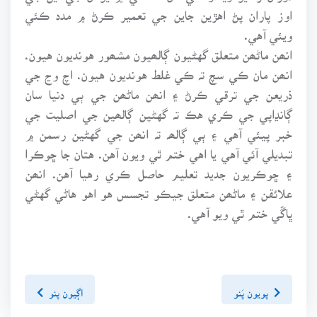
اوز پاران پڻ اهڙين جاين جي تعمير ڪرڻ ۾ مدد ڪئي
ويئي آهي.
انھن ماڻھن متعلق گهڻيون ڳالھيون مشھور هونديون هيون.
انھن مان ڪي سچ تہ ڪي غلط هونديون هيون. اچ وڃ جي
ذريعن جي ترقي ڪرڻ ۽ انھن ماڻھن جي ٻي دنيا سان
ڳانڍاپي جي ڪري هڪ تہ گهڻين ڳالھين جي اصليت جي
خبر پيئي آهي ۽ ٻي ڳالھہ تہ انھن جي گهڻين رسمن ۾
تبديلي آئي آهي يا اهي ختم ٿي ويون آهن. هتان جا ڇوڪرا
۽ ڇوڪريون جديد تعليم حاصل ڪري رهيا آهن. انھن
علائقن ۽ ماڻھن متعلق جيڪو تجسس هو اهو هاڻي گهڻي
ڀاڱي ختم ٿي ويو آهي.
پويون پَنو
اڳيون پنو