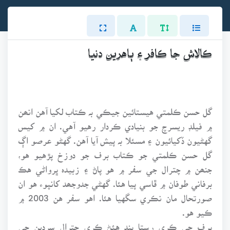
ڪالاش جا ڪافر ۽ ٻاهرين دنيا
گل حسن ڪلمتي هيستائين جيڪي بہ ڪتاب لکيا آهن انھن
۾ فيلڊ ريسرچ جو بنيادي ڪردار رهيو آهي. ان ۾ کيس
گهڻيون ڏکيائيون ۽ مسئلا بہ پيش آيا آهن. گهڻو عرصو اڳ
گل حسن ڪلمتي جو ڪتاب برف جو دوزخ پڙهيو هو،
جنھن ۾ چترال جي سفر ۾ هو پاڻ ۽ زبيدہ ڀرواڻي هڪ
برفاني طوفان ۾ ڦاسي پيا هئا. گهڻي جدوجھد کانپوء هو ان
صورتحال مان نڪري سگهيا هئا. اهو سفر هن 2003 ۾
ڪيو هو.
برف جي ڪري رستا بند هئڻ ڪري چترال سردين جي