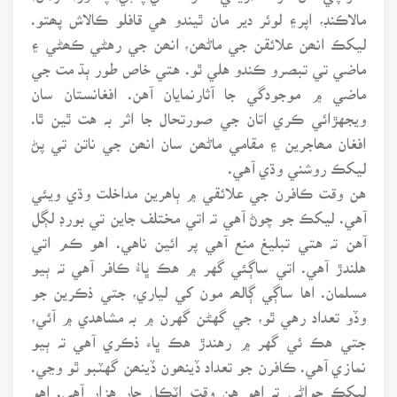
مالاڪنڊ، اپر۽ لوئر دير مان ٿيندو هي قافلو ڪالاش پھتو.
ليکڪ انھن علائقن جي ماڻھن، انھن جي رهڻي ڪھڻي ۽
ماضي تي تبصرو ڪندو هلي ٿو. هتي خاص طور ٻڌ مت جي
ماضي ۾ موجودگي جا آثارنمايان آهن. افغانستان سان
ويجهڙائي ڪري اتان جي صورتحال جا اثر بہ هت ٿين ٿا.
افغان مھاجرين ۽ مقامي ماڻھن سان انھن جي ناتن تي پڻ
ليکڪ روشني وڌي آهي.
هن وقت ڪافرن جي علائقي ۾ ٻاهرين مداخلت وڌي ويئي
آهي. ليکڪ جو چوڻ آهي تہ اتي مختلف جاين تي بورڊ لڳل
آهن تہ هتي تبليغ منع آهي پر ائين ناهي. اهو ڪم اتي
هلندڙ آهي. اتي ساڳئي گهر ۾ هڪ ڀاءُ ڪافر آهي تہ ٻيو
مسلمان. اها ساڳي ڳالھہ مون کي لياري، جتي ذڪرين جو
وڏو تعداد رهي ٿو، جي گهڻن گهرن ۾ بہ مشاهدي ۾ آئي،
جتي هڪ ئي گهر ۾ رهندڙ هڪ ڀاء ذڪري آهي تہ ٻيو
نمازي آهي. ڪافرن جو تعداد ڏينھون ڏينھن گهٽبو ٿو وڃي.
ليکڪ چواڻي تہ اهو هن وقت اٽڪل چار هزار آهي. اهو