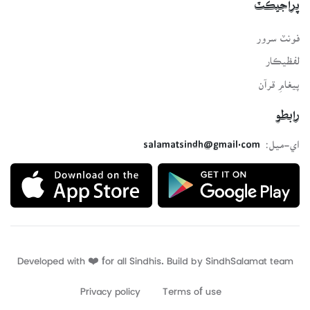
پراجيڪٽ
فونٽ سرور
لفظيڪار
پيغامِ قرآن
رابطو
اي-ميل:
salamatsindh@gmail.com
Developed with ❤️ for all Sindhis. Build by
SindhSalamat
team
Privacy policy
Terms of use