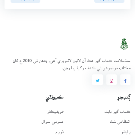
سنڌسلامت ڪتاب گهر ھڪ آن لائين لائبريري آھي، جنھن تي 2010ع کان
مختلف موضوعن تي ڪتاب رکيا پيا وڃن.
ڳنڍجو
ڪميونٽي
ڪتاب گهر بابت
طريقيڪار
انتظامي سَٿ
عمومي سوال
رابطو
فورم