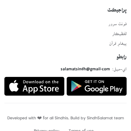
پراجيڪٽ
فونٽ سرور
لفظيڪار
پيغامِ قرآن
رابطو
اي-ميل:
salamatsindh@gmail.com
Developed with ❤️ for all Sindhis. Build by
SindhSalamat
team
Privacy policy
Terms of use