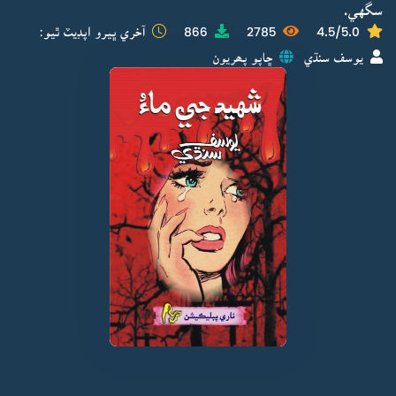
سگهي.
4.5/5.0
2785
866
آخري ڀيرو اپڊيٽ ٿيو:
يوسف سنڌي
ڇاپو پھريون