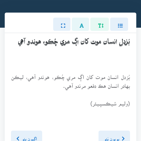
بُزدل انسان موت کان اڳ مري چُڪو، هوندو آهي
بُزدل انسان موت کان اڳ مري چُڪو، هوندو آهي، ليڪن
بهادر انسان هڪ دفعو مرندو آهي.
(وليم شيڪسپـيئر)
پويون پَنو
اڳيون پنو