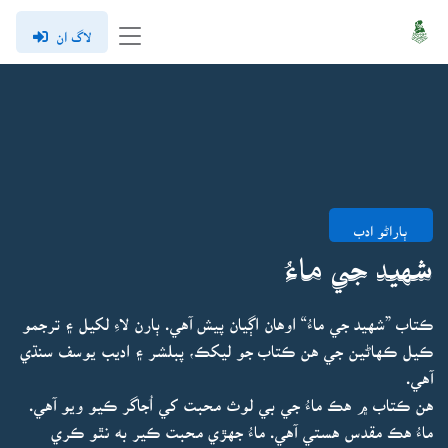
لاگ ان
ٻاراڻو ادب
شهيد جي ماءُ
ڪتاب ”شهيد جي ماءُ“ اوهان اڳيان پيش آهي. ٻارن لاءِ لکيل ۽ ترجمو
ڪيل ڪهاڻين جي هن ڪتاب جو ليکڪ، پبلشر ۽ اديب يوسف سنڌي
آهي.
هن ڪتاب ۾ هڪ ماءُ جي بي لوث محبت کي اُجاگر ڪيو ويو آهي.
ماءُ هڪ مقدس هستي آهي. ماءُ جهڙي محبت ڪير به نٿو ڪري