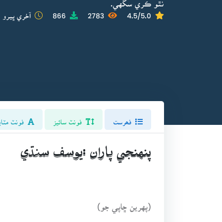
نٿو ڪري سگهي.
4.5/5.0
2783
866
آخري ڀيرو ا
فھرست
فونٽ سائيز
فونٽ مٽاي
پنهنجي پاران :يوسف سنڌي
(پهرين ڇاپي جو)