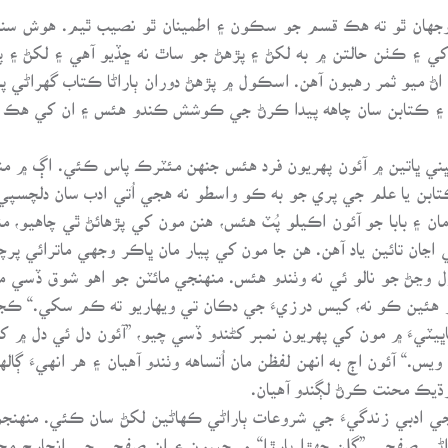
 وجهان ٿو ته هڪ قسم جو سڪون ۽ اطمينان ٿو نصيب ٿيم. هوش سنڀا
ڏکي ۽ ڪٺن حالتن ۾ به لکڻ ۽ پڙهڻ جو ساٿ نه ڇڏيو آهي ۽ لکڻ ۽
و اڻ ميو ثمر رهيون آهن. اسڪول ۾ پڙهڻ دوران ٻاراڻا ڪتاب گهراڻي
لي ۽ ڪتابن سان چاهه پيدا ڪرڻ جي ڪوشش ڪندو هئس ۽ ان کي هڪ
ني ڀاتين ۾ آئون پهريون فرد هئس جنهن مئٽرڪ پاس ڪئي. اڳ ۾ منه
بن يا علم جي پري جو به ڪو واسطو نه هجي اُتي ادب سان دلچسپي، 
ان ۽ بابا جو آئون اڪيلو پُٽ هئس، هنن مون کي پڙهائڻ ٿي چاهيو، منه
 اڃان تائين ياد آهن. هن جا مون کي پيار مان ڀاڪر وجهي ماترائي پ
وڃڻ جو نالو ئي نه وٺندو هئس. منهنجي مائٽن جو اهو شوق ڏسي م
و هئين ڪو نه، کيس درزيءَ جي دڪان تي ويهاريو ته ڪم سکي.“ ڪجهه
يٽيءَ ۾ مون کي پهريون نمبر کڻندو ڏسي چيو، ”آئون دل ئي دل ۾ کل
يس.“ آئون اڄ به انهن لفظن مان اُتساهه وٺندو آهيان ۽ هر انهيءَ ڳال
 وڌيڪ محنت ڪرڻ لڳندو آهيان.
ادبي زندگيءَ جي شروعات ٻاراڻي ڪهاڻين لکڻ سان ڪئي. منهنجون 
اراڻي صفحي ”گلن جهڙا ٻارڙا“ ۾ ڇپيون ۽ ان صفحي جي انچارج م