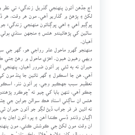
اڄ جڏهن آئون پنهنجي گذريل زندگيءَ تي نظر
لکڻ ۽ پڙهڻ ۾ گذاريو آهي. مون هر وقت، هر 
ڀوڳيو آهي ۽ اهي ڀوڳنائون منهنجي زندگيءَ ج
ساٿين کي پڙهائيندو هئس ۽ منجهن سنڌي ٻو
آهيان.
منهنجو گهرو ماحول عام رواجي هو، گهر جي سڀ
ويهي رهيون هيون. اهڙي ماحول ۾ رهڻ جتي ڪتا
حيران نه به ٿئي پر آئون ضرور آهيان. پنهنجي ام
آهي. هن جا اسڪول ۽ گهر تائين جا پنڌ مون کي
تعظيم سبب جهڪيو وڃي، پر آئون نٺر، اسڪول 
چڪو آهي، تنهن بابا کي چيو ته ”ڇوڪرو پڙهند
هئس ان ساڳئي استاد هڪ سوالن جوابن جي چٽاڀ
ته ائين فر فر جواب ڏيڻ لڳو جو آئون حيران ٿي و
اڳيان وڌندو ڏسي ڪندا آهن ۽ پوءِ آئون اڃان به
ان وقت مون لکڻ جي ڪوشش ڪئي. مون پنهنجي 
ٻين رسالن کان علاوه ’هلال پاڪستان‘ جي ٻ