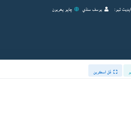
پڊيٽ ٿيو:
يوسف سنڌي
ڇاپو پھريون
و
فُل اسڪرين