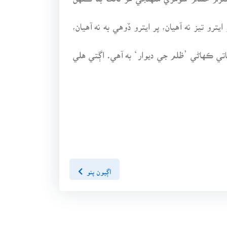
ترو تيز نه آهيان، پر ايترو ڏوهي به نه آهيان،
تي ڪهاڻي ’ظلم جي ديوار‘ به آهي. اڳتي هلي
اڳيون پنو