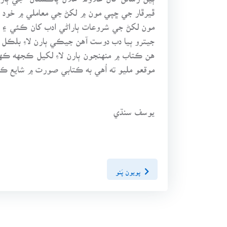
ڦيرڦار جي ڇپي مون ۾ لکڻ جي معاملي ۾ خود ا
مون لکڻ جي شروعات ٻاراڻي ادب کان ڪئي ۽ اڃا به
جيترو ٻيا دب دوست آهن جيڪي ٻارن لاءِ بلڪل نه
هن ڪتاب ۾ منهنجون ٻارن لاءِ لکيل ڪجهه ڪها
موقعو مليو ته اُهي به ڪتابي صورت ۾ شايع ڪ
يوسف سنڌي
پويون پَنو