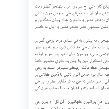
لڻ کان وٺي اڄ سوڌي، مون پنهنجو گهڻو وقت
 پڙهڻ سان ان ساٿ نڀائڻ جي عيوض مون ڪافي
 پاڻ پڙهندو هئس ۽ ڪيترن هڪ جيڏن سنگتين ۽
 مشن سمجهي ڪم ڪندو هئس ۽ اڃان به ڪندو
نجون ٻه ڀيڻون ٻه ٽي سنڌي درجا پڙهي گهر ۾
سا به جنون جي حد تائين ٿيڻ، سچ ته ٻيو ڪو
نجي نانيءَ جو مون سان انتها پيار هو ۽ اڃا به
رچائي اسڪول نيڻ جا جتن ياد ڪري منهنجو ڪنڌ
نهنجي هڪ مائٽ، جيڪو منهنجو استاد به رهي
 سال پوءِ جڏهن آئون نائين يا ڏهين ڪلاس ۾
ي رهيو هئس ته هي به ٿو مقابلو ڪري، پر هي
هه مان اُتساهه وٺندو آهيان جيڪا مخالف مون کي
اهي ٻاراڻيون ڪهاڻيون ’گل ڦل‘ ۽ ٻارن جي
حترم حسام سومري منهنجي هر لکت بنا ڪنهن