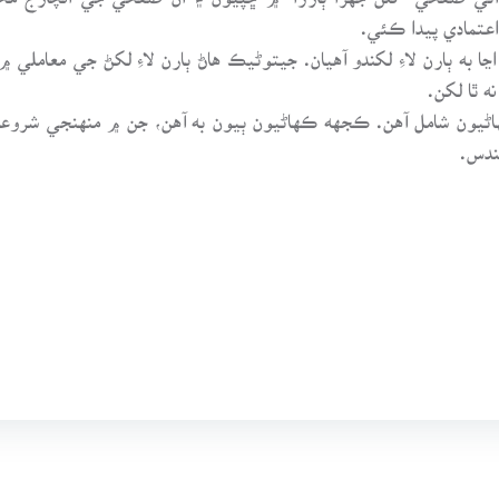
عتمادي پيدا ڪئي.
 ٻارن لاءِ لکندو آهيان. جيتوڻيڪ هاڻ ٻارن لاءِ لکڻ جي معاملي ۾ اي
 ٿا لکن.
ڻيون شامل آهن. ڪجهه ڪهاڻيون ٻيون به آهن، جن ۾ منهنجي شروعا
ندس.