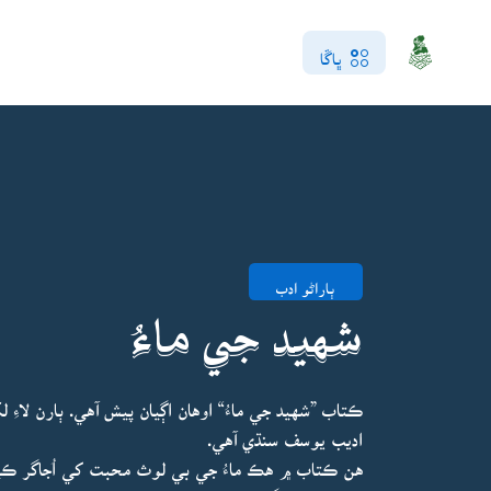
ڀاڱا
ٻاراڻو ادب
شهيد جي ماءُ
ڪتاب ”شهيد جي ماءُ“ اوهان اڳيان پيش آهي. ٻارن لا
اديب يوسف سنڌي آهي.
هن ڪتاب ۾ هڪ ماءُ جي بي لوث محبت کي اُجاگر ڪيو