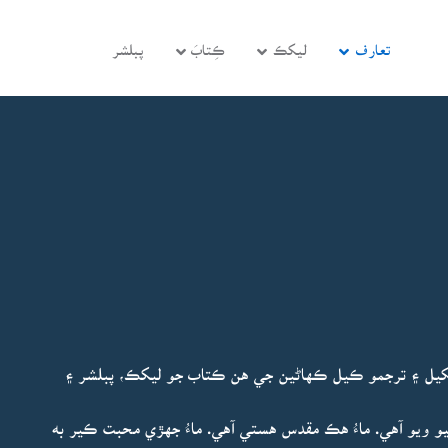
تعارف
ليکڪ
ڪِتابَ
پبلشر
ءِ لکيل ۽ ترجمو ڪيل ڪهاڻين جي هن ڪتاب جو ليکڪ، پبلشر ۽
 ويو آهي. ماءُ هڪ مقدس هستي آهي. ماءُ جهڙي محبت ڪير به