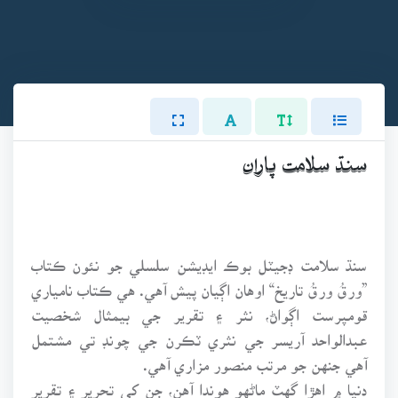
سنڌ سلامت پاران
سنڌ سلامت ڊجيٽل بوڪ ايڊيشن سلسلي جو نئون ڪتاب
”ورقُ ورقُ تاريخ“ اوهان اڳيان پيش آهي. هي ڪتاب نامياري
قومپرست اڳواڻ، نثر ۽ تقرير جي بيمثال شخصيت
عبدالواحد آريسر جي نثري ٽڪرن جي چونڊ تي مشتمل
آهي جنهن جو مرتب منصور مزاري آهي.
دنيا ۾ اهڙا گهٽ ماڻهو هوندا آهن، جن کي تحرير ۽ تقرير