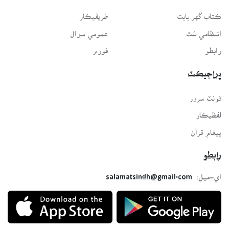
ڪتاب گهر بابت
طريقيڪار
انتظامي سَٿ
عمومي سوال
رابطو
فورم
پراجيڪٽ
فونٽ سرور
لفظيڪار
پيغامِ قرآن
رابطو
اي-ميل:
salamatsindh@gmail.com