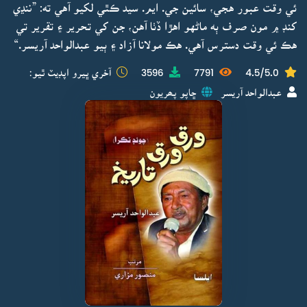
ئي وقت عبور هجي، سائين جي. ايم. سيد ڪٿي لکيو آهي ته: ”ننڍي
کنڊ ۾ مون صرف ٻه ماڻهو اهڙا ڏٺا آهن، جن کي تحرير ۽ تقرير تي
هڪ ئي وقت دسترس آهي. هڪ مولانا آزاد ۽ ٻيو عبدالواحد آريسر.“
4.5/5.0
7791
3596
آخري ڀيرو اپڊيٽ ٿيو:
عبدالواحد آريسر
ڇاپو پھريون