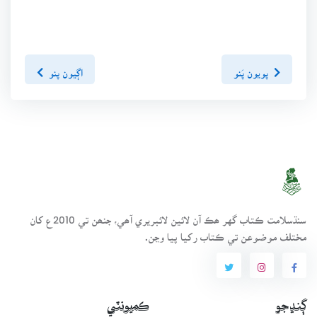
پويون پَنو
اڳيون پنو
سنڌسلامت ڪتاب گهر ھڪ آن لائين لائبريري آھي، جنھن تي 2010ع کان
مختلف موضوعن تي ڪتاب رکيا پيا وڃن.
ڳنڍجو
ڪميونٽي