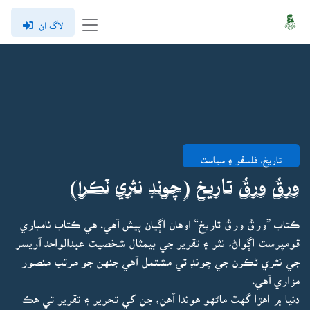
لاگ ان
تاريخ، فلسفو ۽ سياست
ورقُ ورقُ تاريخ (چونڊ نثري ٽڪرا)
ڪتاب ”ورقُ ورقُ تاريخ“ اوهان اڳيان پيش آهي. هي ڪتاب نامياري
قومپرست اڳواڻ، نثر ۽ تقرير جي بيمثال شخصيت عبدالواحد آريسر
جي نثري ٽڪرن جي چونڊ تي مشتمل آهي جنهن جو مرتب منصور
مزاري آهي.
دنيا ۾ اهڙا گهٽ ماڻهو هوندا آهن، جن کي تحرير ۽ تقرير تي هڪ