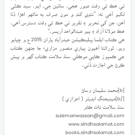
تي هڪ ئي وقت عبور هجي، سائين جي. ايم. سيد ڪٿي
لکيو آهي ته: ”ننڍي کنڊ ۾ مون صرف ٻه ماڻهو اهڙا ڏٺا
آهن، جن کي تحرير ۽ تقرير تي هڪ ئي وقت دسترس آهي.
هڪ مولانا آزاد ۽ ٻيو عبدالواحد آريسر.“
هي ڪتاب ايلسا پبليڪيشن حيدرآباد پاران 2015ع ۾ ڇپايو
ويو. ٿورائتا آهيون پياري منصور مزاريءَ جا جنهن ڪتاب
جي ڪمپوز ڪاپي موڪلي سنڌ سلامت ڪتاب گهر ۾ پيش
ڪرڻ جي اجازت ڏني.
[b]محمد سليمان وساڻ
[/b]مينيجنگ ايڊيٽر ( اعزازي )
سنڌ سلامت ڊاٽ ڪام
sulemanwassan@gmail.com
www.sindhsalamat.com
books.sindhsalamat.com