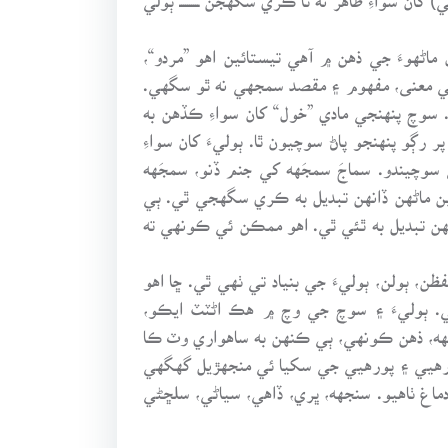
اڻهوءَ جي ذهن ۾ آهي تيستائين اهو ”مردو“،
 جي معنى، مفهوم ۽ مقصد سمجهي نه ٿو سگهي.
سوچ پنهنجي مادي ”خول“ کان سواءِ ڪڏهن به
ڳو پنهنجو پاڻ سوچيون ٿا. ٻوليءَ کان سواءِ
سوچيندو. سماجَ سمجَهه کي جنم ڏنو، سمجَهه
ٻين ماڻهن ڏانهن تبديل به ڪري سگهجي ٿي. ٻي
هن تبديل به ٿئي ٿي. اهو ممڪن ئي ڪونهي ته
فظن، ٻولن، ٻوليءَ جي بنياد تي ٺهي ٿي. ڇا اهو
. ٻوليءَ ۽ سوچ جي وچ ۾ هڪ اڻٽٽ ايڪو،
هه، ذهن ڪونهي، ٻي ڪنهن به ساهواري وٽ ڪا
ورهيي ۽ پورهيي جي سکيا ئي منجهڙيل گهگهي
ماغ ٺاهيو. سنجهه، ڀري، ڏاهي، سياڻي، سلڇڻي