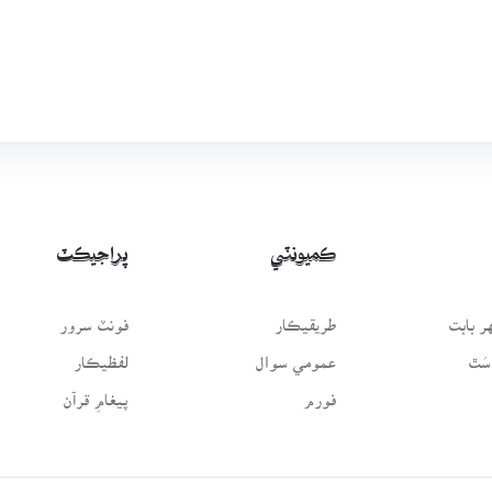
ڪميونٽي
پراجيڪٽ
 بابت
طريقيڪار
فونٽ سرور
سَٿ
عمومي سوال
لفظيڪار
فورم
پيغامِ قرآن