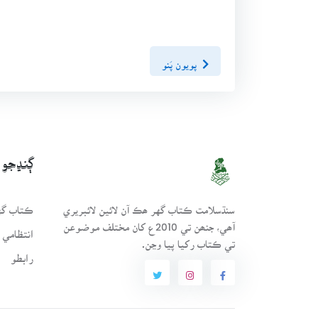
پويون پَنو
ڳنڍجو
سنڌسلامت ڪتاب گهر ھڪ آن لائين لائبريري
ڪتاب گهر
آھي، جنھن تي 2010ع کان مختلف موضوعن
انتظامي 
تي ڪتاب رکيا پيا وڃن.
رابطو