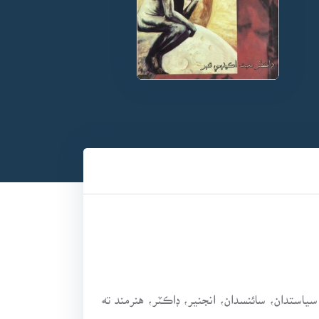
سياستدان، سائنسدان، انجنير، ڊاڪٽر، هنرمند ته