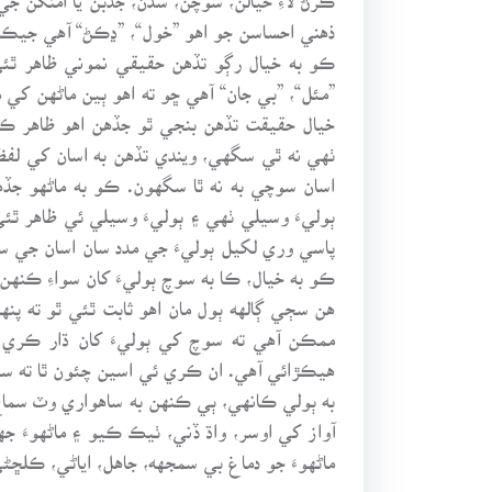
ذهني احساسن جو اهو ”خول“، ”ڍڪڻ“ آهي جيڪو 
ڪو به خيال رڳو تڏهن حقيقي نموني ظاهر ٿئي 
”مئل“، ”بي جان“ آهي ڇو ته اهو ٻين ماڻهن ک
خيال حقيقت تڏهن بنجي ٿو جڏهن اهو ظاهر ڪي
ٺهي نه ٿي سگهي، ويندي تڏهن به اسان کي لفظن
اسان سوچي به نه ٿا سگهون. ڪو به ماڻهو جڏه
ٻوليءَ وسيلي ٺهي ۽ ٻوليءَ وسيلي ئي ظاهر ٿئ
پاسي وري لکيل ٻوليءَ جي مدد سان اسان جي س
ڪو به خيال، ڪا به سوچ ٻوليءَ کان سواءِ ڪن
هن سڄي ڳالهه ٻول مان اهو ثابت ٿئي ٿو ته پنهنج
ممڪن آهي ته سوچ کي ٻوليءَ کان ڌار ڪري
هيڪڙائي آهي. ان ڪري ئي اسين چئون ٿا ته س
به ٻولي ڪانهي، ٻي ڪنهن به ساهواري وٽ سما
آواز کي اوسر، واڌ ڏني، ٺيڪ ڪيو ۽ ماڻهوءَ ج
ماڻهوءَ جو دماغ بي سمجهه، جاهل، اياڻي، ڪلڇڻ