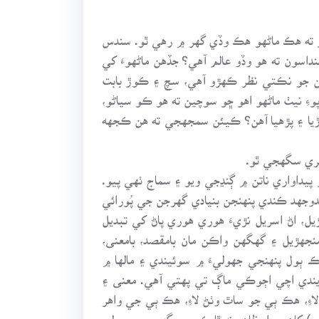
هو ته هڪ ماڻهو هڪ وڏي گهر ۾ رهي ٿو. سندس
گهنداسون ته هو وڏو عالم آهي؟ جڏهن ماڻهوءَ کي
 هن جو نڪتي نظر ڪهڙو آهي، سچ ۽ ڪوڙ بابت
ِ نيٺ ماڻهو اهو ڇو سوچين ته هو ڪو سياڻو،
وڙيا ۽ پڙهيا آهن؟ ڪيئن سمجهجي ته هن ڪجهه
ڪري سگهجي ٿو.
پيداواري ناتن ۾ ڳنڍجي ويو ۽ سماج ٺهي پيو.
، جدوجهد ڪندي پنهنجن بنيادي گهرجن جي پُورائي
، اڻ اسريل نڙيءَ هوري هوري پاڻ کي تبديل
جهڙيل ۽ گهگهن واڪن مان بامقصد، بامعنى،
ڪ ٻول پنهنجي جهوليءَ ۾ سوئيندي ۽ مالها ۾
 ڏيندي اچي اڄوڪي ماڳ تي پهتي آهي. معنى ۽
اءِ، هڪ ٻي جو ساٿ وٺڻ لاءِ، هڪ ٻي جي واهر
ن سواءِ ظاهر نه ٿا ڪري سگهجن ــــــــــ ٻولي