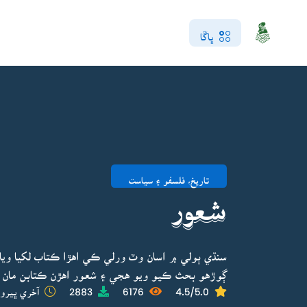
ڀاڱا
تاريخ، فلسفو ۽ سياست
شعور
سنڌي ٻولي ۾ اسان وٽ ورلي ڪي اهڙا ڪتاب لکيا وي
ڳوڙهو بحث ڪيو ويو هجي ۽ شعور اهڙن ڪتابن مان 
4.5/5.0
6176
2883
آخري ڀيرو 