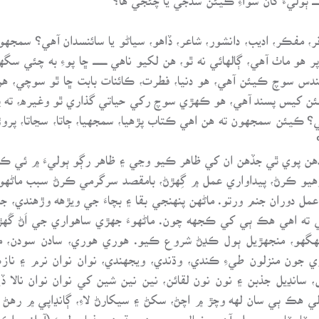
، مفڪر، اديب، دانشور، شاعر، ڏاهو، سياڻو يا سائنسدان آهي؟ سمج
 ماٺ آهي، ڳالهائي نه ٿو، هن لکيو ناهي ــــــــــ ڇا پوءِ به چئي س
 سندس سوچ ڪيئن آهي، هو دنيا، فطرت، ڪائنات بابت ڇا ٿو سوچي،
کيس پسند آهي، هو ڪهڙي سوچ رکي حياتي گذاري ٿو وغيره، ته پوء
؟ ڪيئن سمجهون ته هن اهي ڪتاب پڙهيا، سمجهيا، ڄاتا، سڃاتا، پر
هن پوي ٿي جڏهن ان کي ظاهر ڪيو وڃي ۽ ظاهر رڳو ٻوليءَ ۾ ئي 
ورهيو ڪرڻ، پيداواري عمل ۾ گِهڙڻ، بامقصد سرگرمي ڪرڻ سبب ماڻهو 
اري عمل دوران جنم ورتو. ماڻهن پنهنجي بقا ۽ بچاءَ جي ويڙهه وڙهندي
 اهي هڪ ٻي کي ڪجهه چون. ماڻهوءَ جهڙي ساهواري جي اَڻ گَهڙيل
هگهو، منجهڙيل ٻول ڪڍڻ شروع ڪيو. هوري هوري، سادن سودن، من
ري جون منزلون طيءِ ڪندي، وڌندي، ويجهندي، نوان نوان نرم ۽ ناز
 سانڍيل جذبن ۽ نون نون لقائن، نين نين شين کي نوان نوان نالا
 هڪ ٻي سان لهه وچڙ ۾ اچڻ، سکڻ ۽ سيکارڻ لاءِ، ڳانڍاپي ۾ رهڻ ل
مٽاسٽا جو وسيلو آهي. خيال، سوچون، سڌون، جذبا ٻوليءَ (آواز، واڪي) کا