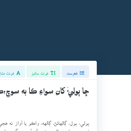
فھرست
فونٽ سائيز
فونٽ مٽاي
ڇا ٻوليءَ کان سواءِ ڪا به سوچ
ٻولي، ٻول، ڳالهائڻ، ڳالهه، واڪو يا آواز نه هج
ٺهيو، پر ڇا هو ماڻهو چئجي/سڏجي سگهي ها ـــــــ