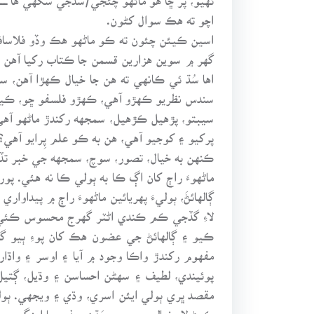
اچو ته هڪ سوال کڻون.
اسين ڪيئن چئون ته ڪو ماڻهو هڪ وڏو فلاسافر
گهر ۾ سوين هزارين قسمن جا ڪتاب رکيا آهن پر هو
اها سُڌ ئي ڪانهي ته هن جا خيال ڪهڙا آهن،
سندس نظريو ڪهڙو آهي، ڪهڙو فلسفو ڇو، ڪيئن 
سيبتو، پڙهيل ڪڙهيل، سمجهه رکندڙ ماڻهو آهي
پرکيو ۽ کوجيو آهي، هن به ڪو علم پِرايو آهي؟
ڪنهن به خيال، تصور، سوچ، سمجهه جي خبر تڏ
ماڻهوءَ راڄ کان اڳ ڪا به ٻولي ڪا نه هئي. پ
ڳالهائڻَ، ٻوليءَ پهريائين ماڻهوءَ راڄ ۾ پيداو
لاءِ گڏجي ڪم ڪندي اڻٽر گهرج محسوس ڪئي ته
ڪيو ۽ ڳالهائڻ جي عضون هڪ کان پوءِ ٻيو گ
مفهوم رکندڙ واڪا وجود ۾ آيا ۽ اوسر ۽ واڌا
پوئيندي، لطيف ۽ سهڻن احساسن ۽ وڌيل، ڳتيل،
مقصد ڀري ٻولي ايئن اسري، وڌي ۽ ويجهي. ٻولي
ڪرڻ لاءِ خيالن، سوچن، سَڌن، جذبن يا امنگن جي 