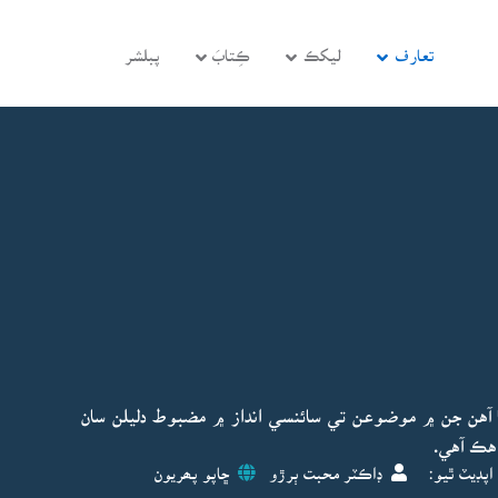
تعارف
ليکڪ
ڪِتابَ
پبلشر
ا آهن جن ۾ موضوعن تي سائنسي انداز ۾ مضبوط دليلن سان
هڪ آهي.
اپڊيٽ ٿيو:
ڊاڪٽر محبت ٻرڙو
ڇاپو پھريون