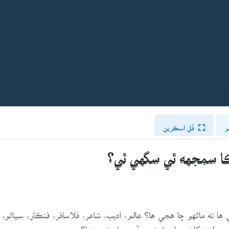
و
فُل اسڪرين
،ڪا سمجهه ٿي سگهي ٿي؟
ي ها ته ماڻهو ڇا هجي ها؟ عالم، اديب، شاعر، فلاسافر، فنڪار، سياڻو، 
ـــ ٻوليءَ کان سواءِ ڪيئن سڏجي يا چئجي ها؟