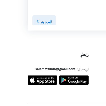
اڳيون پنو
رابطو
اي-ميل:
salamatsindh@gmail.com