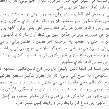
مادي (آواز، واڪ) جو ٺهيل آهي.
ٿو جڏهن اهو لفظن، واڪ، ٻوليءَ جو روپ وٺي ٿو. جيستائين خيال م
ي ملي نه ٿو سگهي، ڪو به ماڻهو ان جو ڪاٿو نه ٿو ڪري سگهي، ان
و وڃي ۽ ظاهر ڪرڻ جو رڳو هڪ رستو آهي يعني ٻولي، ڳالهه ٻول. 
 جي ضرورت پوي ٿي جڏهن اسين بي شڪ آواز سان نه ٿا ڳالهايون پر ر
ن به، جتي به، ڪجهه به سوچيندو اهو ڪنهن نه ڪنهن ٻوليءَ ۾ ئي 
ي ٿي. ٻوليءَ جي مهرباني، جو نه رڳو اسان جي سوچ ٺهي ٿي پر اها 
وچ سماج جي ڪنڊ ڪڙڇ تائين پکڙجي ٿي پر هڪ پود کان ٻي پود ڏان
هن ٻي نموني ظاهر ڪري سگهجي.
ي ابتدا کان انتها تائين، ٻالپڻي کان وٺي اوج تائين ماڻهوءَ سمجهه، ل
 سگهجي؟ نه، سوچ کي ٻوليءَ کان ڌار ڪري سگهڻ ممڪن ڪونهي
وچ رڳو ماڻهوءَ جي خاصيت آهي، ٻي ڪنهن به ساهواري ۾ سوچ، سمجَ
ج ڪونهي، ٻيو ڪو به ساهوارو پيداوار ڪري نه ٿو سگهي. لاڳيتي پ
هڙي ماڻهوءَ جي دماغ کي هوري هوري وڌائي حقيقي ماڻهوءَ جو ڳتيل د
ي ماڻهوءَ جي دماغ کان وڌيڪ وڏو ۽ وڌيڪ ڳتيل ٿيندو آهي.