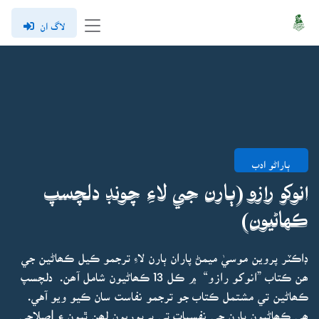
لاگ ان
ٻاراڻو ادب
انوکو رازو (ٻارن جي لاءِ چونڊ دلچسپ
ڪهاڻيون)
ڊاڪٽر پروين موسيٰ ميمڻ پاران ٻارن لاءِ ترجمو ڪيل ڪھاڻين جي
ھن ڪتاب ”انوکو رازو“ ۾ ڪل 13 ڪھاڻيون شامل آھن. دلچسپ
ڪھاڻين تي مشتمل ڪتاب جو ترجمو نفاست سان ڪيو ويو آهي.
ھي ڪھاڻيون ٻارن جي نفسيات تي بہ پوريون لھن ٿيون ۽ إصلاحي