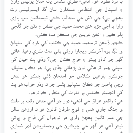
۽ اسپتال جي انتظامي عملدارن سان گڏ ايمبولينس وٽ
پھچي پيءُ جي لاش جي سڃاڻپ ڪئي تيستائين سڀ پاڙي
وارا بہ اچي مِڙيا هنن محمد حميد جي ڪفن ۽ دفن جو گڏجي
بِلو ڪيو ۽ انھن غريبن جي ممڪن مدد ڪئي.
ڪجهہ ڏينھن تہ محمد حميد جي ڪٽنب کي خود کي سنڀالڻ
۾ لڳا پوءِ آخرڪار ويچارا روئي پٽي ماٺ ڪري رهيا. هاڻي
گهر جو کاڌو پيتو ۽ خرچ ڪٿان اچي؟ وڏي پٽ حيان کي
سڀني چيو تہ هاڻي تون پڙهائي ڇڏي پيءُ جو دڪان سنڀال.
ڇوڪرو ٻارهين ڪلاس جو امتحان ڏئي چڪو هو تنھن
وڃي ڀاڄين جو دڪان سنڀاليو پڻس جو تہ وڏو خواب هو پٽ
کي انجنيئر ڪندس پر قدرت کي منظور ڪونہ هو.
هيءُ واقعو عراق جي انھيءَ دور جو آهي جنھن وقت ۾ ملڪ
۾ جنگ جاري هئي ۽ فوج طرفان قانون هو تہ ارڙهن سالن
جي عمر تائين پھچڻ واري هر نوجوان کي فوج ۾ ڀرتي
ٿيڻو آهي هر گهر جي ڇوڪرن جي رجسٽريشن آدم شماري
ڳڻپ جي کاتي ۾ ٿيل هئي ۽ جيڪو بہ انھيءَ عمر کي