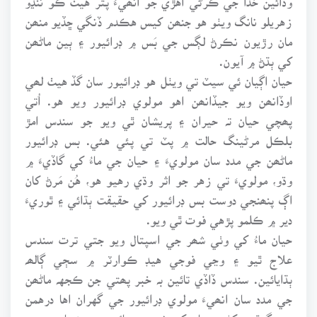
زهريلو نانگ ويٺو هو جنھن کيس هڪدم ڏنگي ڇڏيو منھن
مان رڙيون نڪرڻ لڳس جي بَس ۾ ڊرائيور ۽ ٻين ماڻھن
کي ٻڌڻ ۾ آيون.
حيان اڳيان ئي سيٽ تي ويٺل هو ڊرائيور سان گڏ هيٺ لھي
اوڏانھن ويو جيڏانھن اهو مولوي ڊرائيور ويو هو. اُتي
پھچي حيان تہ حيران ۽ پريشان ٿي ويو جو سندس امڙ
بلڪل مرڻينگ حالت ۾ پٽ تي پئي هئي. بس ڊرائيور
ماڻھن جي مدد سان مولويءَ ۽ حيان جي ماءُ کي گاڏيءَ ۾
وڌو، مولويءَ تي زهر جو اثر وڌي رهيو هو، هُن مَرڻ کان
اڳ پنھنجي دوست بس ڊرائيور کي حقيقت ٻڌائي ۽ ٿوريءَ
دير ۾ ڪلمو پڙهي فوت ٿي ويو.
حيان ماءُ کي وٺي شھر جي اسپتال ويو جتي ترت سندس
علاج ٿيو ۽ وڃي فوجي هيڊ ڪوارٽر ۾ سڄي ڳالھہ
ٻڌايائين. سندس ڏاڏي تائين بہ خبر پھتي جن ڪجهہ ماڻھن
جي مدد سان انھيءَ مولوي ڊرائيور جي گهران اها درهمن
جي ڳوٿري کڻي حيان کي شھر پھچائي جي پئسا هن هيڊ