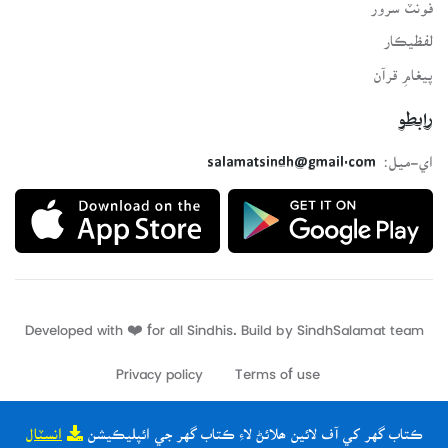
فونٽ سرور
لفظيڪار
پيغامِ قرآن
رابطو
اي-ميل:
salamatsindh@gmail.com
Developed with ❤️ for all Sindhis. Build by
SindhSalamat
team
Privacy policy
Terms of use
ڪتاب گهر کي آف لائين ھلائڻ لاءِ ڪتاب گهر جي ائپليڪيشن
انسٽال