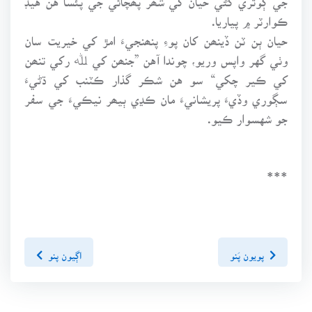
ڪوارٽر ۾ پياريا.
حيان ٻن ٽن ڏينھن کان پوءِ پنھنجيءَ امڙ کي خيريت سان
وٺي گهر واپس وريو، چوندا آهن ”جنھن کي ﷲ رکي تنھن
کي ڪير چکي“ سو هن شڪر گذار ڪٽنب کي ڌڻيءَ
سڳوري وڏيءَ پريشانيءَ مان ڪڍي ٻيھر نيڪيءَ جي سفر
جو شهسوار ڪيو.
***
پويون پَنو
اڳيون پنو