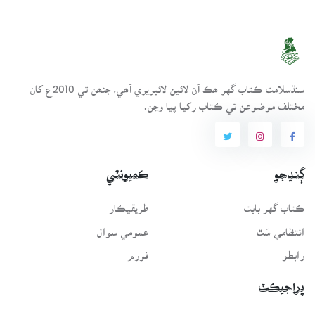
سنڌسلامت ڪتاب گهر ھڪ آن لائين لائبريري آھي، جنھن تي 2010ع کان
مختلف موضوعن تي ڪتاب رکيا پيا وڃن.
ڳنڍجو
ڪميونٽي
ڪتاب گهر بابت
طريقيڪار
انتظامي سَٿ
عمومي سوال
رابطو
فورم
پراجيڪٽ