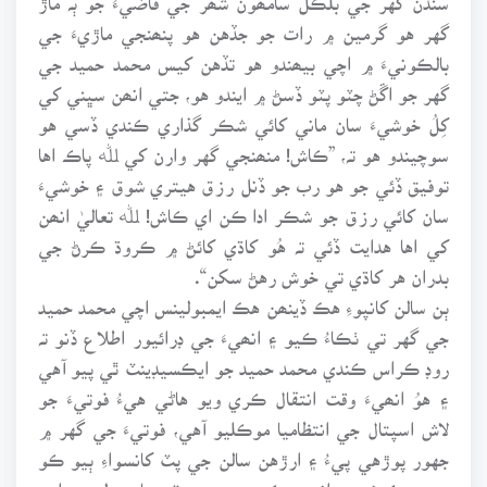
گهر هو گرمين ۾ رات جو جڏهن هو پنھنجي ماڙيءَ جي
بالڪونيءَ ۾ اچي بيھندو هو تڏهن کيس محمد حميد جي
گهر جو اڱڻ چٽو پٽو ڏسڻ ۾ ايندو هو، جتي انھن سڀني کي
کِلُ خوشيءَ سان ماني کائي شڪر گذاري ڪندي ڏسي هو
سوچيندو هو تہ، ”ڪاش! منھنجي گهر وارن کي ﷲ پاڪ اها
توفيق ڏئي جو هو رب جو ڏنل رزق هيتري شوق ۽ خوشيءَ
سان کائي رزق جو شڪر ادا ڪن اي ڪاش! ﷲ تعاليٰ انھن
کي اها هدايت ڏئي تہ هُو کاڌي کائڻ ۾ ڪروڌ ڪرڻ جي
بدران هر کاڌي تي خوش رهڻ سکن“.
ٻن سالن کانپوءِ هڪ ڏينھن هڪ ايمبولينس اچي محمد حميد
جي گهر تي ٺڪاءُ ڪيو ۽ انھيءَ جي ڊرائيور اطلاع ڏنو تہ
روڊ ڪراس ڪندي محمد حميد جو ايڪسيڊينٽ ٿي پيو آهي
۽ هوُ انھيءَ وقت انتقال ڪري ويو هاڻي هيءُ فوتيءَ جو
لاش اسپتال جي انتظاميا موڪليو آهي، فوتيءَ جي گهر ۾
جهور پوڙهي پيءُ ۽ ارڙهن سالن جي پٽ کانسواءِ ٻيو ڪو
بہ مرد ڪونہ هو، انھيءَ ڪري سندس پٽ حيان پوليس وارن