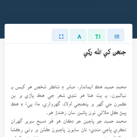
جنھن کي ﷲ رکي
محمد حميد هڪ ايماندار، صابر ۽ شاڪر شخص هو کيس ٻہ
نياڻيون، ٻہ پٽ هئا هو ننڍي شھر جي هڪ پاڙي ۾ ٻن
ڪمرن جي گهر ۾ پنھنجي اولاد، گهرواري، ماءُ پيءُ ۽ هڪ
ڀيڻ ڪل ملائي نون ڀاتين سان رهندڙ هو.
محمد حميد جو ڀاڄين جو دڪان هو هُو صبح سوير گهران
نڪري ڀاڄي منڊيءَ تان سايون ڀاڄيون ڪَٽَن ۾ وٺي رڪشا
۾ کڻائي شھر جي وچ ۾ موجود پنھنجي دڪان تي کولي