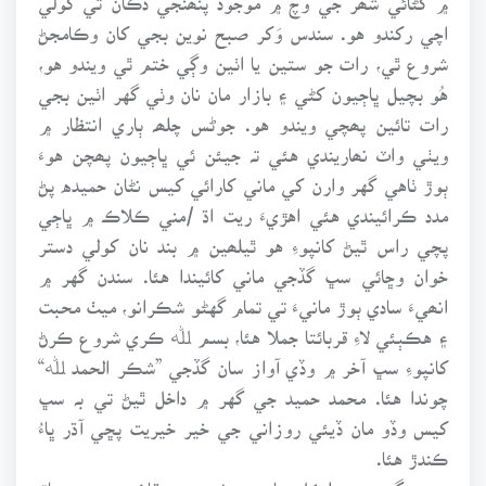
اچي رکندو هو. سندس وَکر صبح نوين بجي کان وڪامجڻ
شروع ٿي، رات جو ستين يا اٺين وڳي ختم ٿي ويندو هو،
هُو بچيل ڀاڄيون کڻي ۽ بازار مان نان وٺي گهر اٺين بجي
رات تائين پھچي ويندو هو. جوڻس چلھہ ٻاري انتظار ۾
ويٺي واٽ نھاريندي هئي تہ جيئن ئي ڀاڄيون پھچن هوءَ
ٻوڙ ٺاهي گهر وارن کي ماني کارائي کيس نڻان حميده پڻ
مدد ڪرائيندي هئي اهڙيءَ ريت اڌ /مني ڪلاڪ ۾ ڀاڄي
پچي راس ٿيڻ کانپوءِ هو ٿيلھين ۾ بند نان کولي دستر
خوان وڇائي سڀ گڏجي ماني کائيندا هئا. سندن گهر ۾
انھيءَ سادي ٻوڙ مانيءَ تي تمام گهڻو شڪرانو، ميٺ محبت
۽ هڪٻئي لاءِ قربائتا جملا هئا، بسم ﷲ ڪري شروع ڪرڻ
کانپوءِ سڀ آخر ۾ وڏي آواز سان گڏجي ”شڪر الحمد ﷲ“
چوندا هئا. محمد حميد جي گهر ۾ داخل ٿيڻ تي بہ سڀ
کيس وڏو مان ڏيئي روزاني جي خير خيريت پڇي آڌر ڀاءُ
ڪندڙ هئا.
سندن گهر جي بلڪل سامھون شھر جي قاضيءَ جو ٻہ ماڙ