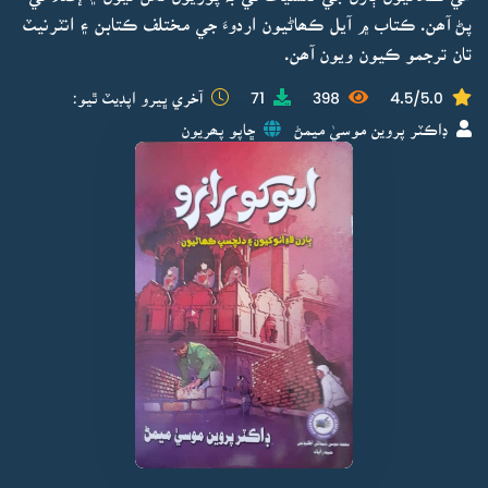
پڻ آھن. ڪتاب ۾ آيل ڪھاڻيون اردوءَ جي مختلف ڪتابن ۽ انٽرنيٽ
تان ترجمو ڪيون ويون آھن.
4.5/5.0
398
71
آخري ڀيرو اپڊيٽ ٿيو:
ڊاڪٽر پروين موسيٰ ميمڻ
ڇاپو پھريون