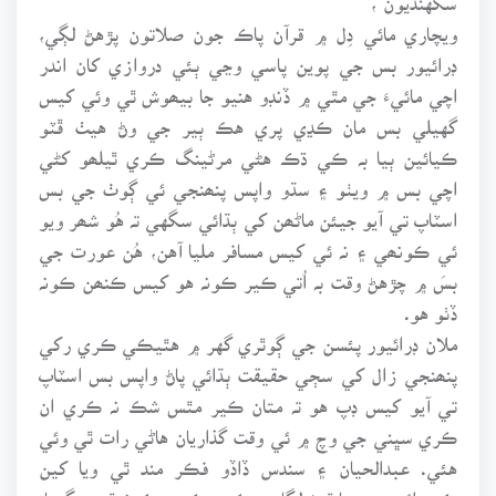
ويچاري مائي دِل ۾ قرآن پاڪ جون صلاتون پڙهڻ لڳي،
ڊرائيور بس جي پوين پاسي وڃي ٻئي دروازي کان اندر
اچي مائيءَ جي مٿي ۾ ڏنڊو هنيو جا بيھوش ٿي وئي کيس
گهيلي بس مان ڪڍي پري هڪ ٻير جي وڻ هيٺ ڦٽو
ڪيائين ٻيا بہ ڪي ڌڪ هڻي مرڻينگ ڪري ٿيلھو کڻي
اچي بس ۾ ويٺو ۽ سڌو واپس پنھنجي ئي ڳوٺ جي بس
اسٽاپ تي آيو جيئن ماڻھن کي ٻڌائي سگهي تہ هُو شھر ويو
ئي ڪونھي ۽ نہ ئي کيس مسافر مليا آهن، هُن عورت جي
بسَ ۾ چڙهڻ وقت بہ اُتي ڪير ڪونہ هو کيس ڪنھن ڪونہ
ڏٺو هو.
ملان ڊرائيور پئسن جي ڳوٿري گهر ۾ هٿيڪي ڪري رکي
پنھنجي زال کي سڄي حقيقت ٻڌائي پاڻ واپس بس اسٽاپ
تي آيو کيس ڊپ هو تہ متان ڪير مٿس شڪ نہ ڪري ان
ڪري سڀني جي وچ ۾ ئي وقت گذاريان هاڻي رات ٿي وئي
هئي. عبدالحيان ۽ سندس ڏاڏو فڪر مند ٿي ويا کين
ڪيترائي وِسوِسا ٿيڻ لڳا، پر ڪري ڪجهہ ڪونہ ٿي سگهيا،