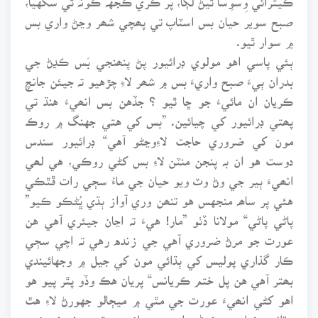
صبح سوير حيان بس اسٽاپ تي پھچي شھر وڃڻ واري بس
۾ سوار ٿيو.
ٻئي پاسي اهو مولوي ڊرائيور پڻ پنھنجي بَس ڪڍڻ جي
بدران ٻيءَ صبح واريءَ بس ۾ شھر لاءِ چڙهيو تہ جيئن جانچ
ڪريان ان مائيءَ جو ڇا ٿيو ؟ جڏهن بس انھيءَ هنڌ تي
پھتي ڊرائيور کي چيائين. ”بس کي هتي جهنگ ۾ روڪ
مون کي ضروري حاجت لاءِوڃڻو آهي“ ڊرائيور سندس
دوست هو ان بہ پنجن منٽن لاءِ بس کڻي روڪي، هي لھي
انھيءَ ٻير جي وڻ وٽ ويو حيان جي ماءُ سڄي رات ڦٿڪي
هئي پر ساھہ منجهس هو تنھن وري آواز ٻڌي ڀُڻڪو ڪيو”
پاڻي پاڻي“ مولانا ڏٺو ”مار! هيءَ تہ اڃان جيئري آهي هن
عورت جو مرڻ ضروري آهي جي زنده رهي تہ اچي سڄي
ڪار گذاري پوليس کي ٻڌائي مون کي جيل ۾ وجهائيندي
بھتر آهي هن پل ختم ڪريانس“ پريان هڪ وڏو پٿر پيو هو
اهو کڻي انھيءَ عورت جي مٿي ۾ ميڄالو جهورڻ لاءِ هٿ
وڌائين خدا جي ڪرڻي اهڙي جو انھيءَ پٿر هيٺ ڪو ننڍو