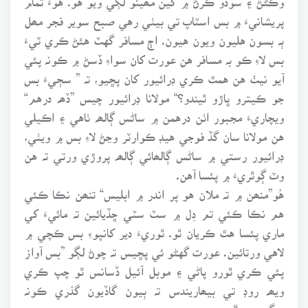
پريشانيءَ ۾ بس اسٽاپ تي بيٺي رهي صبح سوير فجر مھل
ٻہ بسون هليون ويون هيون. اڄ مسافر گهٽ هئڻ ڪري ٽيءَ
بس لاءِ ڪو بہ مسافر هن عورت کان سواءِ ڏسڻ ۾ ڪونہ پئي
آيو نيٺ هن همٿ ڪري ڊرائيور کان پڇيو، تہ ” سڄيءَ بس
جو ڪيترو ڀاڙو ٿيندو؟“ مولانا ڊرائيور چيس ”ڏھہ درهم“
ويچاريءَ مجبور اٺن درهمن ۾ ساڻس ڳالھہ ٺاهي ۽ اڪيلي
هن مولانا سان گڏ فوجي هيڊ ڪوارٽر وڃڻ لاءِ بس ۾ ويٺي،
ڊرائيور رستي ۾ ساڻس ڳالھائي ڳالھہ پروڙي ورتي تہ هن
وٽ ڳوٿريءَ ۾ پئسا آهن.
هُو”منھن ۾ تہ ملان هو پر اندر ۾ ابليس“ تنھن نڪا ڪئي
هم نڪا ڪئي تم دِل ۾ سٽ سٽي ڇڏيائين تہ مائيءَ کي
ماري پئسا هٿ ڪريان ٿو. ٿوريءَ دير کانپوءِ بس ڪچي ۾
لاهي ورتائين. عورت گهڻو ئي پڇيس تہ چوڻ لڳو ”بس آواز
پئي ڪري ٿورو پاڻي ۽ موبل آئيل ڏسانس ٿو چپ ڪري
ويھہ روڊ تي بيھاريندس تہ ٻيون گاڏيون گذري ڪونہ
سگهنديون“،