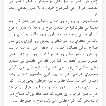
پھچندو هو ان جي گهر فوج طرفان داخلا فارم پھچي ويندو
هو.
عبدالحيان اڃا ڀاڄيءَ جو دڪان سنڀاليو هو تنھن کي ڇھہ
مھينا ئي ڪونہ ٿيا جو سندس فوج ۾ داخلا لاءِ فارم ۽ فوج
طرفان جلدي پھچڻ جو خط اچي ويو، ماڻس ۽ ڏاڏي جا تہ
ٻک ئي نڪري ويا، هو فڪر ۾ پئجي ويا، اوڙي پاڙي سان
صلاح سولي ڪيائون گهر۾ اهو هڪڙو ئي وڏو پٽ هو ٻيو
ڇوڪرو تہ ڏهن سالن جو هو ۽ ڏاڏو تہ جهور پوڙهو، هاڻي
هيتري ساري آڪھہ بنا کاڌ خوراڪ جي ڪيئن ٿي جيئري
رهي سگهي؟، پاڙي جي قاضيءَ صلاح ڏني جي گهڻي
مجبوري هوندي آهي تہ پوءِ فوج سامھون ڏنڊ ۾ پئسا
وٺندي. اهو بندوبست ڪيو تہ پوءِ ڇوڪرو بچي پوندو. گهر
۾ تہ پنج درهم بہ نہ هجن ڏنڊ جا پئسا چار هزار درهم هئا
جي تہ هنن خواب ۾ پڻ ڪونہ ڏٺا هئا. هڪ بزرگ صلاح ڏني
تہ پنھنجي گهر کي وڪڻي اهي پئسا فوج ۾ جمع ڪرايو.
محمد حميد جي بيواھہ زال سهري سان صلاح مشورو ڪرڻ