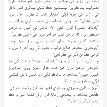
فضوليت بند ڪريو“ تيستائين هڪ ننڍي نينگري اندر داخل
ٿي وزير کي چوڻ لڳي ”مقابلو ختم نہ ڪريو اڃان آئون
باقي آهيان“ اهو چئي بادشاھہ ڏي منھن ڪري چيائين تہ
”بادشاھہ حضور! آئون انھيءَ لاءِ حاضر ٿي آهيان تہ توهان
جيڪو مون کان قرض کنيو هو اهو مون کي واپس ڪريو“
بادشاھہ کيس حيرت سان ڏٺو ۽ وڏي آواز سان چيو،
”ڇوڪري! تنھنجو دماغ خراب تہ ڪونہ ٿي ويو آهي؟ مون تہ
توکي ڪڏهن ڏٺو ئي ڪونھي“
ڇوڪريءَ آرام سان چيو، ”بادشاھہ سلامت! توهان کي ياد
ڪونھي توهان مون کان هڪ هزار سون جون اشرفيون
کنيون هيون“ بادشاھہ جا تہ تاڪ لڳي ويا کيس ڏاڍي گهٽتي
لڳي، ڪاوڙ ۾ چوڻ لڳو،
”تون تہ ڏاڍي ڪوڙي ڇوڪري آهين حَدَ کان وڌيڪ ڪوڙي،
ڪڏهن بادشاھہ بہ پنھنجي رعايا کان اوڌر کڻندا سو بہ هڪ
ننڍي نينگريءَ کان؟“
ڇوڪريءَ سامت جو ساھہ کنيو سندس واڇون خوشيءَ ۾