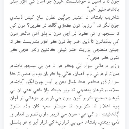
بادشاھہ مليو آهي“
شاهزيب بادشاھہ نہ اعتبار جوڳين نظرن سان کيس ڏسندي
چوڻ لڳو تہ، ” وزير! تون ڪھڙي ڳالھہ ٿو ڪرين؟ مون کي
تہ سمجهہ ۾ ئي ڪونہ ٿو اچي مون تہ ٻڌو آهي ماڻھو مون
کي بددُعائون ٿا ڏين، خير ڇڏ تون ڪو اهڙو بندوبست ڪر تہ
جيئن منھنجي بوريت ختم ٿيئي ڪانئين وندر هجي ڪو
نئون ڪم هجي“.
وزير بہ هاڻي بيزار ٿي چڪو هو تہ هن بي سمجهہ بادشاھہ
مان تہ لوھہ ٿي ويو آهيان، هاڻي ڇا ڪريان ڊپ بہ هئس تہ ڪا
سزا نہ ڏي هڪدم هڪ خيال ذهن ۾ آيس چوڻ لڳو، ”بادشاھہ
سلامت، توهان پنھنجي تصوير جيڪا پاڻ ٺاهي هئي ان تي
توهان صحيح ڪريو آئون سون جي فريم ۾ مڙهائي ٿو اچان
پوءِ اعلان ٿا ڪرايون تہ جيڪو سڀ کان وڏو ڪوڙ
ڳالھائيندو ان کي هيءَ سون جي فريم واري تصوير انعام ۾
ڏني ويندي. بادشاھہ جي بي قراريءَ کي قرار آيو ۽ هو بلڪل
رضامند ٿي ويو هي نئون رونشو سندس بوريت ختم ڪرڻ