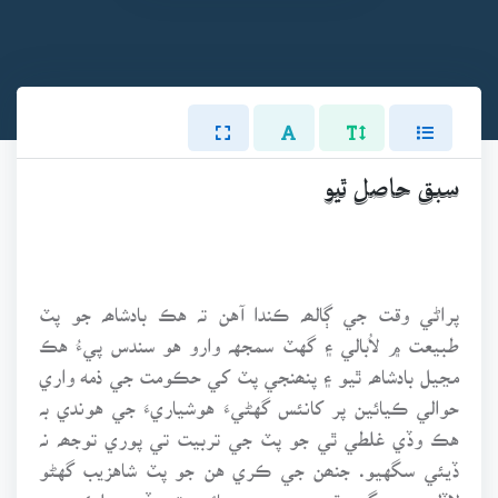
سبق حاصل ٿيو
پراڻي وقت جي ڳالھہ ڪندا آهن تہ هڪ بادشاھہ جو پٽ
طبيعت ۾ لاُبالي ۽ گهٽ سمجهہ وارو هو سندس پيءُ هڪ
مڃيل بادشاھہ ٿيو ۽ پنھنجي پٽ کي حڪومت جي ذمه واري
حوالي ڪيائين پر کانئس گهڻيءَ هوشياريءَ جي هوندي بہ
هڪ وڏي غلطي ٿي جو پٽ جي تربيت تي پوري توجھہ نہ
ڏيئي سگهيو. جنھن جي ڪري هن جو پٽ شاهزيب گهڻو
لاڏلو ۽ ڇيڳرو ٿي ويو. سمجهيائين تہ جڏهن ملڪ جون