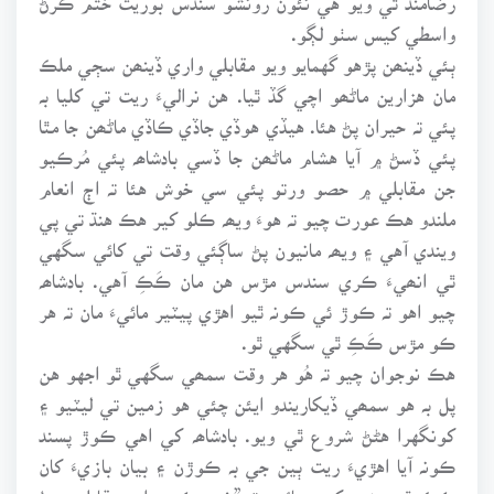
واسطي کيس سٺو لڳو.
ٻئي ڏينھن پڙهو گهمايو ويو مقابلي واري ڏينھن سڄي ملڪ
مان هزارين ماڻھو اچي گڏ ٿيا. هن نراليءَ ريت تي کليا بہ
پئي تہ حيران پڻ هئا. هيڏي هوڏي جاڏي ڪاڏي ماڻھن جا مٿا
پئي ڏسڻ ۾ آيا هشام ماڻھن جا ڏسي بادشاھہ پئي مُرڪيو
جن مقابلي ۾ حصو ورتو پئي سي خوش هئا تہ اڄ انعام
ملندو هڪ عورت چيو تہ هوءَ ويھہ ڪلو کير هڪ هنڌ تي پي
ويندي آهي ۽ ويھہ مانيون پڻ ساڳئي وقت تي کائي سگهي
ٿي انھيءَ ڪري سندس مڙس هن مان ڪَڪِ آهي. بادشاھہ
چيو اهو تہ ڪوڙ ئي ڪونہ ٿيو اهڙي پيٽير مائيءَ مان تہ هر
ڪو مڙس ڪَڪِ ٿي سگهي ٿو.
هڪ نوجوان چيو تہ هُو هر وقت سمھي سگهي ٿو اجهو هن
پل بہ هو سمھي ڏيکاريندو ايئن چئي هو زمين تي ليٽيو ۽
کونگهرا هڻڻ شروع ٿي ويو. بادشاھہ کي اهي ڪوڙ پسند
ڪونہ آيا اهڙيءَ ريت ٻين جي بہ ڪوڙن ۽ بيان بازيءَ کان
ڪڪ ٿي وزير کي چيائين تہ ”ختم ڪريو اهو مقابلو هيءُ