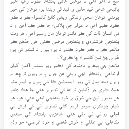
پاڻيھي شاهي قيد خاني ۾ قيد ٿي ويندا پوءِ توهان کي خبر
پوندي، توهان سڄي زندگي ويھي کائڻ کانسواءِ ڪو بہ ڪم
ڪونہ ڪيو آهي نہ عوام جي ڀلائيءَ جا ڪم ڪيا آهن ۽ نہ
ئي انسان ذات کي ڪو فائدو توهان مان رسيو آهي، هر وقت
پنھنجي خوشنودي ۽ پنھنجي مرضي ڪئي آهي جڏهن ڪو
ماڻھو ڪو بہ ڪم ڪونہ ڪندو تہ پوءِ بيزار تہ ٿيندو ئي پوءِ
هُو وِرچڻ ٿيڻ کانسواءِ ڇا ڪري؟“.
ماڻھن جي پيھہ ۾ بادشاھہ کي ڌڪيو ويو سندس اکين اڳيان
اونداهي اونڌڪار اچي ويئي هن جون ٻہ بہ ويون تہ ڇھہ بہ
ويون صفا بتال ٿي ويو. ايستائين ڪا شي پيرن ۾ آيس مٿو
هيٺ ڪري جو ڏٺائين تہ اها ئي تصوير هئي جا هڪ دفعو
هن مصور ٿيڻ جي شوق ۾ خود پنھنجي ٺاهي هئي. هوءَ هو
شيار ڇوڪري سونو فريم کڻي تصوير اُتي ئي فرش تي
اڇلي رواني ٿي وئي هئي. شاهزيب بادشاھہ کي سندس
ڪاهلي، بي عقلي ۽ خوش فھمي ۽ خود غرضيءَ جو وڏو
سبق مليو.