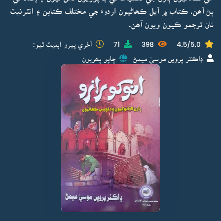
پڻ آھن. ڪتاب ۾ آيل ڪھاڻيون اردوءَ جي مختلف ڪتابن ۽ انٽرنيٽ
تان ترجمو ڪيون ويون آھن.
4.5/5.0
398
71
آخري ڀيرو اپڊيٽ ٿيو:
ڊاڪٽر پروين موسيٰ ميمڻ
ڇاپو پھريون