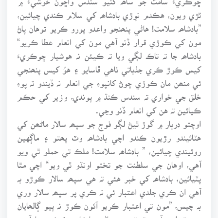
ٽڙي ويون، هڪدم نوِڙي بادشاھہ کي سلام ڪندي چيائين،
”بادشاھہ سلامت! هاڻي پنھنجو واعدو پورو ڪريو توهان پاڻ
مون کي ڪوڙي قرار ڏنو آهي مون کي انعام عطا ڪريو“
بادشاھہ جا تہ تاڪ لڳي ويا تہ ڪيئن نہ هوشيار ڇوڪريءَ
کيس ڪوڙ ڪري جذباتي ٺاهي ڦاسايو ۽ هوُ کيس پنھنجي
ئي منھن مان ڪوڙي چوڻ کانپوءِ جي انعام نہ ڏيندو تہ پوءِ
خلق جي خواري تہ سندس ڪنڌ ۾ پوندي، وزير کي حڪم
ڪيائين تہ هن کي انعام ڏنو وڃي.
اوچتو درٻار ۾ گوڙ ٿيڻ لڳو فوج جو سپھہ سالار ماڻھن کي
هٽائيندو رڙيون ڪندو اچي بادشاھہ وٽ پھتو ۽ ماڳهين
روئيندي چيائين، ” بادشاھہ سلامت! ملڪ تي حملو ٿي ويو
آهي، اوهان جي سلطنت جو تختو اونڌو ٿي ويو“ اچي مٿا
پٽيائين، بادشاھہ کي خبر هئي تہ هي سپھہ سالار ڪوڙو بہ
آهي ان ڪري جلدي اعتبار ئي نہ ڪري پر سپھہ سالار وري
بہ چيس، ”مون تي اعتبار ڪريو آئون ڪوڙ نہ پيو ڳالھايان
سچ تہ اهو آهي تہ توهين هاڻي بادشاھہ ڪونہ رهيا آهيو