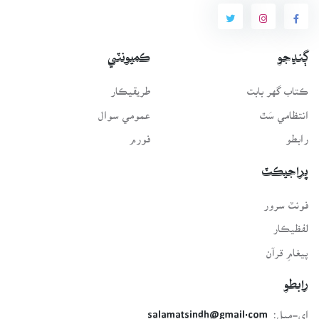
ڳنڍجو
ڪميونٽي
ڪتاب گهر بابت
طريقيڪار
انتظامي سَٿ
عمومي سوال
رابطو
فورم
پراجيڪٽ
فونٽ سرور
لفظيڪار
پيغامِ قرآن
رابطو
اي-ميل:
salamatsindh@gmail.com