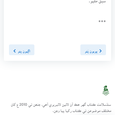
***
پويون پَنو
اڳيون پنو
سنڌسلامت ڪتاب گهر ھڪ آن لائين لائبريري آھي، جنھن تي 2010ع کان
مختلف موضوعن تي ڪتاب رکيا پيا وڃن.