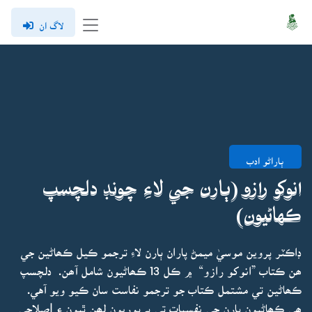
لاگ ان
ٻاراڻو ادب
انوکو رازو (ٻارن جي لاءِ چونڊ دلچسپ
ڪهاڻيون)
ڊاڪٽر پروين موسيٰ ميمڻ پاران ٻارن لاءِ ترجمو ڪيل ڪھاڻين جي
ھن ڪتاب ”انوکو رازو“ ۾ ڪل 13 ڪھاڻيون شامل آھن. دلچسپ
ڪھاڻين تي مشتمل ڪتاب جو ترجمو نفاست سان ڪيو ويو آهي.
ھي ڪھاڻيون ٻارن جي نفسيات تي بہ پوريون لھن ٿيون ۽ إصلاحي