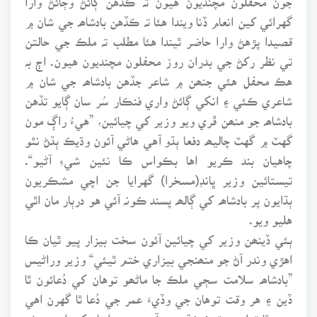
گهرائي کين انعام ڏنا ويندا هئا تہ ڪڏهن بادشاھہ جي شان ۾
قصيدا پڙهڻ وارا حاضر ٿيندا هئا مطلب تہ ملڪ جي حالتن
تي نظر رکڻ جي بدران روز محفلون مچنديون هيون. اڄ بہ
هڪ محفل هئي جنھن ۾ شاعر جڏهن بادشاھہ جي شان ۾
شاعري ڪئي ۽ انکي ڳائڻ واري فنڪار سُر سان ڳايو تڏهن
بادشاھہ جو منھن ڦري ويو وزير کي چيائين، ”هيءُ راڳ مون
گهٽ ۾ گهٽ چاليھہ دفعا ٻڌو آهي هاڻي آئون وڌيڪ ٻڌڻ نٿو
چاهيان بند ڪريو اها بڪواس ڪا نئين شيءِ آڻيو“.
تيستائين وزير ڀانڊ(مسخرا) گهرايا جن اچي مشڪريون
ٻڌايون پر بادشاھہ کي ڳالھہ پسند ڪونہ آئي هو درٻار مان اٿي
هليو ويو.
ٻئي ڏينھن وزير کي چيائين آئون سخت بيزار پيو ٿيان ڪا
اهڙي وندر آڻ جو منھنجي بيزاري ختم ٿيئي“ وزير وراڻيس
”بادشاھہ سلامت سڄي ملڪ جا ماڻھو توهان کي دُعائون ٿا
ڏين ۽ هر وقت توهان جي وڏيءَ عمر جي دُعا ٿا گهرن اهي
چون ٿا تہ اسين تہ خوشقسمت آهيون جو اسان کي اهڙو سٺو