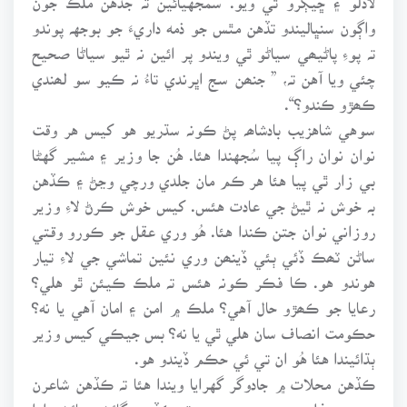
واڳون سنڀاليندو تڏهن مٿس جو ذمه داريءَ جو بوجهہ پوندو
تہ پوءِ پاڻيھي سياڻو ٿي ويندو پر ائين نہ ٿيو سياڻا صحيح
چئي ويا آهن تہ، ” جنھن سج اڀرندي تاءُ نہ ڪيو سو لھندي
ڪھڙو ڪندو؟“.
سوهي شاهزيب بادشاھہ پڻ ڪونہ سڌريو هو کيس هر وقت
نوان نوان راڳ پيا سُجهندا هئا. هُن جا وزير ۽ مشير گهڻا
بي زار ٿي پيا هئا هر ڪم مان جلدي ورچي وڃڻ ۽ ڪڏهن
بہ خوش نہ ٿيڻ جي عادت هئس. کيس خوش ڪرڻ لاءِ وزير
روزاني نوان جتن ڪندا هئا. هُو وري عقل جو ڪورو وقتي
ساڻن ٽھڪ ڏئي ٻئي ڏينھن وري نئين تماشي جي لاءِ تيار
هوندو هو. ڪا فڪر ڪونہ هئس تہ ملڪ ڪيئن ٿو هلي؟
رعايا جو ڪھڙو حال آهي؟ ملڪ ۾ امن ۽ امان آهي يا نه؟
حڪومت انصاف سان هلي ٿي يا نه؟ بس جيڪي کيس وزير
ٻڌائيندا هئا هُو ان تي ئي حڪم ڏيندو هو.
ڪڏهن محلات ۾ جادوگر گهرايا ويندا هئا تہ ڪڏهن شاعرن
جون محفلون مچنديون هيون تہ ڪڏهن ڳائڻ وڄائڻ وارا