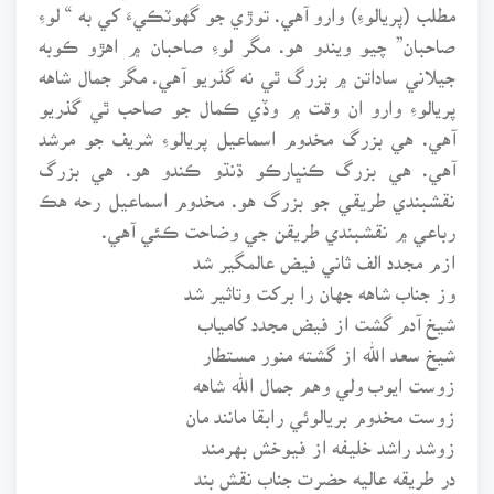
مطلب (پريالوءِ) وارو آهي. توڙي جو گهوٽڪيءَ کي به “ لوءِ
صاحبان” چيو ويندو هو. مگر لوءِ صاحبان ۾ اهڙو ڪوبه
جيلاني ساداتن ۾ بزرگ ٿي نه گذريو آهي. مگر جمال شاهه
پريالوءِ وارو ان وقت ۾ وڏي ڪمال جو صاحب ٿي گذريو
آهي. هي بزرگ مخدوم اسماعيل پريالوءِ شريف جو مرشد
آهي. هي بزرگ ڪنڀارڪو ڌنڌو ڪندو هو. هي بزرگ
نقشبندي طريقي جو بزرگ هو. مخدوم اسماعيل رحه هڪ
رباعي ۾ نقشبندي طريقن جي وضاحت ڪئي آهي.
ازم مجدد الف ثاني فيض عالمگير شد
وز جناب شاهه جهان را برکت وتاثير شد
شيخ آدم گشت از فيض مجدد کامياب
شيخ سعد الله از گشته منور مستطار
زوست ايوب ولي وهم جمال الله شاهه
زوست مخدوم بريالوئي رابقا مانند مان
زوشد راشد خليفه از فيوخش بهرمند
در طريقه عاليه حضرت جناب نقش بند