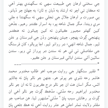
جي سختي اوهان جي طبيعت سهي نه سگهندي بهتر آهي
ته مڪان تي اچو ته ارشاد به ڏيان ۽ ٿانءُ به جهلڻ جو ڏيانو.
ٻي صورت م اوهان جلال جي تجلي سهي نه سگهندا ۽ جلي
مري ويندا. مگر جمال شاهه پوءِ به اسرار ڪندو رهيو. جڏهن
کين گهڻو مجبور ڪيائون ته کين چيائون ته هڪدم
پنهنجي ڳوٺ پهچو. جيئن پنهنجن وڏن جي قبرستان ۾ دفن
ٿيو. جمال شاهه انهيءَ دم روانو ٿيو. اڃا پريالوءِ کان فرسنگ
جي مفاصلي تي ئي هو ته سندن دم پرواز ٿي ويو. سندن
ساٿين آڻي سندن اباڻي قبرستان ۾ دفن ڪيو.
*———————————————---
* فقير سنگهار جي روايت موجب اهو طالب مخدوم محمد
هاشم رحه ٺٽوي جو پوٽو هو. جنهن جو نالو پاڻ نه ڄاڻايو
اٿس. مگر اسان هت ان جو نالو درج ڪريون ٿا ته ان جو نالو
مخدوم ابراهيم رحه مڏئي. مڏهڪ ڳوٺ جو نالو آهي ان
ڳوٺ ۾ رهائش سبب پاڻ “ مڏئي”مشهور ٿيا. هن صاحب جو
مقام ولايت تمام اعليٰ هو عام روايت آهي ته هڪ دفعي پاڻ