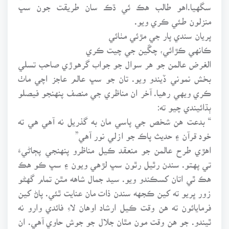
سگهيا.اهو طالب هڪ ئي ڌڪ سان طريقت جون سڀ
منزلون طئي ڪري ويو.
پريان سندي پار جي مڙئي مٺائي
ڪانهي ڪڙائي، چڱين جي چيت ڪري
الغرض عالمن جو هر سوال جو جواب گرهوڙي صاحب تسلي
بخش نموني ڏيندو ويو. تان جو سڀ عالم عاجز اچي ماٺ
ڪري ويهي رهيا. آخر ان مناظري جي منصف پنهنجو فيصلو
ٻڌائيندي چيو ته:
“ بدعت هن شخص جي پاسي مان به گذريل نه آهي هي ته
خود قرآن ۽ حديث پاڪ جو ازلي نور آهي”
اهڙي طرح عالمن جو منعقد ڪيل مناظرو پنهنجي پڄاڻيءَ
تي پهتو. سندن رٿيل رٿون سڀ لڙهي ويون ۽ سڀ ڪو هڪ
هڪ ٿي اتان کسڪندو ويو. سيد جمال شاهه مٿن تمام گهڻو
زور ڀريو ته کين ڪجهه سندن ذات مان عنايت ٿئي. پاڻ کين
فرمايائون ته هن وقت ڪيل ارشاد اوهان لاءِ فائدي وارو نه
ٿيندو. جو هن وقت مون مٿان جلال جو جوش حاوي آهي. ان