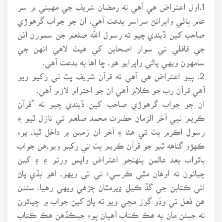
1.اول اعتراض هي آهي ته رمضان شريف جي مهيني ۾ سر
عام پاڻي واپرائڻ سراسر بدعت آهي. ان جو جواب گرهوڙي
صاحب کين ڏيندي چيو ته رسول الله صلعم جن سمورن اٺن
جي قافلي تي سوار اصحابن کي هيٺ لاهي انهن جي
سامهون ويهي پاڻي واپرايو هو. ڇا اها به بدعت آهي.
2. ٻيو اعتراض هي آهي ته قرآن شريف پٽ تي رکيو ويو
آهي قرآن رب جو ڪلام آهي ان جو احترام لازم آهي.
ان جو جواب گرهوڙي صاحب کين ڏيندي چيو ته ”قرآن
ڪريم نبي آخر الزمان حضرت محمد صلعم تي نازل ٿيو ۽
رسول اڪرم پٽ تي هئا ۽ آخر ان زمين ۾ داخل ٿيا. پوءِ
ڪهڙو گناهه ٿيو جو قرآن ڪريم پٽ تي رکيو ويو.هن جواب
باثواب بعد عالمن پنهنجو اعتراض واپس ورتو ۽ ۽ کين
چيائون ته اوهان مٿي ڪرسيءَ تي ٿي ويهو. اهو ٻڌي پاڻ
اٿي ڪتابن جي گڏ ڪيل ڍيرمٿان چڙهي ويهي رهيا. سندن
هن فعل تي وڏو گوڙ مچي ويو ته پاڻ کين جواب ۾ چيائون
ته جيئن مان به هڪ ڪتاب آهيان پوءِ جيڪڏهن هڪ ڪتاب