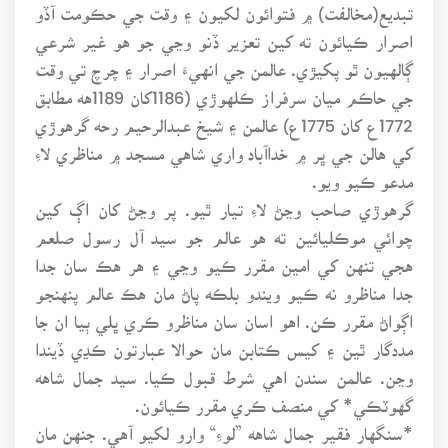
تبديع(مخالفت) ۾ فتوائون لکيون ۽ وقت جي حڪومت آڏو
اصرار ڪيائون ته کين تعزير ڏنو وڃي جو هو غير شرعي
ڳالهيون ٿو پکيڙي. عالمن جي انهيءَ اصرار ۽ چرچ تي وقت
جي حاڪم ميان سرفراز ڪلهوڙي (1186کان 1189هه مطابق
1772ع کان 1775ع) عالمن ۽ شيخ عبدالرحيم رحه گرهوڙي
کي هالن جي ڀر ۾ خداآباد واري شاهي مسجد ۾ مناظري لاءِ
مدعو ڪيو ويو.
گرهوڙي صاحب وڃڻ لاءِ تيار ٿيو. پر وڃڻ کان اڳ کين
چوائي موڪليائين ته هو عالم جو سيد آل رسول صلعم
هجي تنهن کي امين مقرر ڪيو وڃي ۽ هر هڪ سان جدا
جدا مناظرو نه ڪيو ويندو بلڪه پاڻ مان هڪ عالم پنهنجو
اڳواڻ مقرر ڪن. اهو اسان سان مناظرو ڪري ڀلي ٻيا ان جا
مددگار ٿين ۽ کيس ڪتابن مان حوالا عبارتون ڪڍي ڏيندا
وڃن. عالمن سندن اهي شرط قبول ڪيا. سيد جمال شاهه
گهوٽڪي* کي منصف ڪري مقرر ڪيائون.
*سنگهار فقير جمال شاهه ”لوءِ“ وارو لکيو آهي. جنهن مان