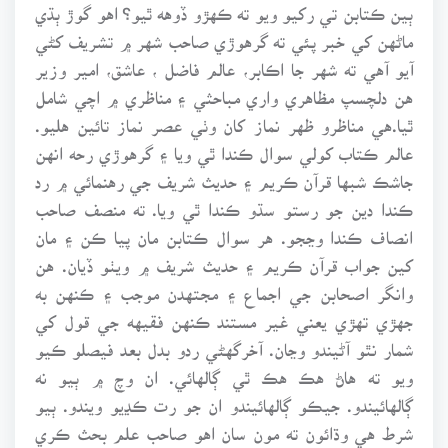
ٻين ڪتابن تي رکيو ويو ته ڪهڙو ڏوهه ٿيو؟ اهو گوڙ ٻڌي
ماڻهن کي خبر پئي ته گرهوڙي صاحب شهر ۾ تشريف کڻي
آيو آهي ته شهر جا اڪابر، عالم فاضل ، عاشق، امير وزير
هن دلچسپ مظاهري واري مباحثي ۽ مناظري ۾ اچي شامل
ٿيا.هي مناظرو ظهر نماز کان وٺي عصر نماز تائين هليو.
عالم ڪتاب کولي سوال ڪندا ٿي ويا ۽ گرهوڙي رحه انهن
جاشڪ شبها قرآن ڪريم ۽ حديث شريف جي رهنمائي ۾ رد
ڪندا دين جو رستو سڌو ڪندا ٿي ويا. ته منصف صاحب
انصاف ڪندا وڃجو. هر سوال ڪتابن مان پيا ڪن ۽ مان
کين جواب قرآن ڪريم ۽ حديث شريف ۾ ويٺو ڏيان. هن
وانگر اصحابن جي اجماع ۽ مجتهدن موجب ۽ ڪنهن به
جهڙي تهڙي يعني غير مستند ڪنهن فقيهه جي قول کي
شمار نٿو آڻيندو وڃان. آخرگهڻي ردو بدل بعد فيصلو ڪيو
ويو ته هاڻ هڪ هڪ ٿي ڳالهائي. ان وچ ۾ ٻيو نه
ڳالهائيندو. جيڪو ڳالهائيندو ان جو رت ڪڍيو ويندو. ٻيو
شرط هي وڌائون ته مون سان اهو صاحب علم بحث ڪري