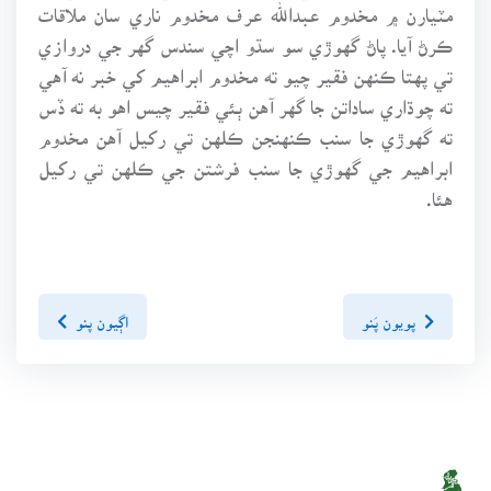
مٽيارن ۾ مخدوم عبدالله عرف مخدوم ناري سان ملاقات
ڪرڻ آيا. پاڻ گهوڙي سو سڌو اچي سندس گهر جي دروازي
تي پهتا ڪنهن فقير چيو ته مخدوم ابراهيم کي خبر نه آهي
ته چوڌاري ساداتن جا گهر آهن ٻئي فقير چيس اهو به ته ڏس
ته گهوڙي جا سنب ڪنهنجن ڪلهن تي رکيل آهن مخدوم
ابراهيم جي گهوڙي جا سنب فرشتن جي ڪلهن تي رکيل
هئا.
پويون پَنو
اڳيون پنو