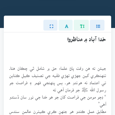
خدا آباد ۾ مناظرو:
جيئن ته هن وقت پاڻ علماءِ حق ۾ شامل ٿي چڪان هئا.
تنهنڪري کين جهڙي تهڙي فقيه جي تصنيف ڪيل ڪتابن
تي اعتماد نه هوندو هو. بس پنهنجي فهم ۽ فراصت جو
رسول الله ﷺ جو فرمان آهي ته
“ ڊڄو مومن جي فراصت کان جو هو خدا جي نور سان ڏسندو
آهي”
مطابق عمل ڪندو هو جنهن ڪري ڪيترن عالمن سندس