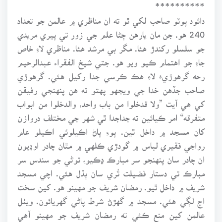
**********
دائود پوٽو صاحب لکي ٿو ته ان مناظري ۾ عالمن جو تعداد
240 هو. جن مان يارهن ڄڻا علم جي زور تي پيري مريدي
جو سلسلو رکندڙ هئا. مگر بي مرشد هئا. مناظري لاءِ خاص
جاءِ جو اهتمام ڪيو ويو هو. جتي شيخ الفقراء عبدالرحيم
رحه گرهوڙيءَ لاءِ هڪ ڪرسي جدا رکيل هئي. گرهوڙي
صاحب جڏهن خدا جي ويجهو پهتو ته هن پنهنجي رفيقن
کي هي آيت ”ولا قدخلوا من باب واحد، والدخلوا من ابواب
متفرقه“ امر ڪيائين ته جداجدا ٿي شهر جي مختلف دروازن
کان مسجد ۾ داخل ٿين. پوءِ پاڻ اڪيلوئي اڪيلو عام
رواجي فقيري لباس ۾ گودڙي ڪلهي ۾ مٿان چادر اوڍيون
ان چادر سان پنهنجو سر مبارڪ ڍڪيو، توڻي جو سندس سر
مبارڪ تي دستار فضيلت تُري سان ٻڌل هئي. اچي مسجد
شريف ۾ داخل ٿيو. رمضان شريف جو مهينو هو. کين سخت
اڃ لڳي هئي. مسجد ۾ گهڙڻ شرط پاڻي گهريائون. ويٺل
عالمن کين منع ڪئي ته رمضان شريف جو مهينو آهي