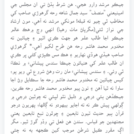
جيڪو مرشد وارو هجي. هن شرط ٻڌڻ تي ان مجلس جي
امينيعني ”منصف” سيد جمال شاهه رحه گرهوڙي صاحب کي
مخاطب ٿي چيو ته قبله! مونکي مرشد نه آهي. مون ارشاد
جي نواز ٿئي(مگرپاڻ ماٺ رهيا) انهي وچ ۾هڪ عالم
جيڪو اڃا طالب علم هو جهٽ ڪري اٿيو ۽ چيائين ته
مخدوم محمد هاشم رحه هن طرح لکيو آهي.* گرهوڙي
صاحب هيڏي هوڏي نهاريو ۽ هڪ مس ڪپڙي کڻي ڀر ڪري
ان طالب علم کي هنيائون جيڪا سندس پيشانيءَ ۾ ٺڪاءُ
ٿي وئي. ۽ سندس پيشانيءَ مان رت وهڻ شروع ٿي ويو پوءِ
کيس چيائين ته مخدوم محمد هاشم رحه جا سڪايل وڻ اڃا
ساوا نه ٿيا آهن ۽ تون پيو مخدوم محمد هاشم رحه ڪرين،
جيڪڏهن ٻئي درجي ۾ دليل نٿو لڀئي ته چوٿين درجي ۾
ڳولهي پيش ڪر نه ته اجايو بيهودو نه ڳالهاءِ پهريون درجو
قرآن ٻيو حديث ٽيون تابعين ۽ ڇوٿون تبع تابعين يعني
مجتهدين جو قياس. سندن هن فعل تي وڏو گوڙ ٿيو. مگر
اڳ مقرر ڪيل شرطن موجب کين ڪجهه به نه چئي