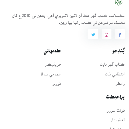
سنڌسلامت ڪتاب گهر ھڪ آن لائين لائبريري آھي، جنھن تي 2010ع کان
مختلف موضوعن تي ڪتاب رکيا پيا وڃن.
ڳنڍجو
ڪميونٽي
ڪتاب گهر بابت
طريقيڪار
انتظامي سَٿ
عمومي سوال
رابطو
فورم
پراجيڪٽ
فونٽ سرور
لفظيڪار
پيغامِ قرآن