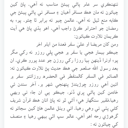
تنهنڪري سر عام پاڻي پيئڻ مناسب نه آهي. پاڻ کين
چيائون ته مان هڪ مسافر آهيان ۽ مسافر تي پاڻي پيئڻ جي
ڪابه منع ٿيل نه آهي. عالمن چيو ته برابر ٿا چئو. پوءِ به
رمضان جو احترام ڪرڻ واجب آهي. اهو ٻڌي پاڻ هي آيت
ڪريمان تلاوت ڪيائون:
ومن کان مريضا او عليٰ سفر فعدة من ايام اخر
جيڪو بيمار هجي يا سفر ۾ هجي ڀلي روزو نه رکي مگر
پوءِ اوترا ڏينهن ٻيا روزا رکي روزن جو عدد پورو ڪري. ان
بعد رسول الله صلعم جي هڪ حديث پڻ تلاوت ڪيائون ته:
الصائم في السفر کالمنفطر في الحضره روزائتو سفر ۾
ائين آهي روزو ڇوڙيندڙ پنهنجي شهر ۾. آخر سندن ئي
خادمن کين پاڻي ڀري ڏنو، جيڪو پي ان جاءِ تي ويهي
رهيا.فقير سنگهار هيءَ آڻي ٿو ته پاڻ اتان هڪ قرآن شريف
کڻي پٽي تي وهي رهيا. اتي ويٺل عالمن هاڻ کين سڃاتو ته
گرهوڙي رحه اهو آهي. عالم سڀ اٿي بيهي رهيا ۽ منصف
کي چيائون ته :