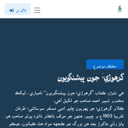
لاگ ان
مختلف موضوع
گرهوڙيءَ جون پيشنگويون
هي ننڍڙو ڪتاب ”گرهوڙيءَ جون پيشنگويون“ نامياري ، ليکڪ
مخدوم شبير احمد صاحب جو لکيل آهي.
ڪلام گرهوڙيءَ جو پهريون ڇاپو ادبي مسلم سوسائٽيءَ طرفان
تقريبا 1903ع ۾ ڇپيو. جنهن جو مولف ڊاڪٽر دائود پوٽو صاحب هو.
پاڻ وڏي جاکوڙ بعد هن بزرگ جو ڪجهه مواد هٿ ڪيائون. جيڪو