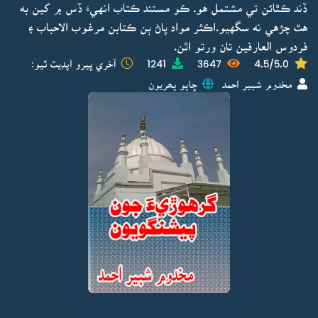
ڏند ڪٿائن تي مشتمل هو. ڪو مستند ڪتاب انهيءَ ڏس ۾ کين به
هٿ چڙهي نه سگهيو.اڪثر مواد پاڻ ٻن ڪتابن مرغوب الاحباب ۽
فردوس العارفين تان ورتو اٿن.
4.5/5.0
3647
1241
آخري ڀيرو اپڊيٽ ٿيو:
مخدوم شبير احمد
ڇاپو پھريون