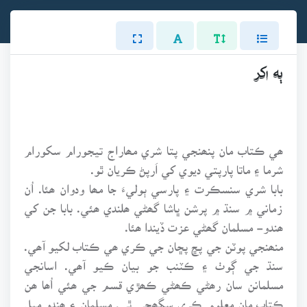
ٻه اکر
ھي ڪتاب مان پنھنجي پتا شري مھاراج تيجورام سکورام
شرما ۽ ماتا پارپتي ديوي کي اَرپڻ ڪريان ٿو.
بابا شري سنسڪرت ۽ پارسي ٻوليءَ جا مھا ودوان ھئا. اُن
زماني ۾ سنڌ ۾ پرشن ڀاشا گھڻي ھلندي ھئي. بابا جن کي
ھندو- مسلمان گھڻي عزت ڏيندا ھئا.
منھنجي پوٽن جي پڇ پڇان جي ڪري ھي ڪتاب لکيو آھي.
سنڌ جي ڳوٺ ۽ ڪٽنب جو بيان ڪيو آھي. اسانجي
مسلمانن سان رھڻي ڪھڻي ڪھڙي قسم جي ھئي اُھا ھن
ڪتاب مان معلوم ڪري سگھجي ٿي. مسلمان ۽ ھندو ميل