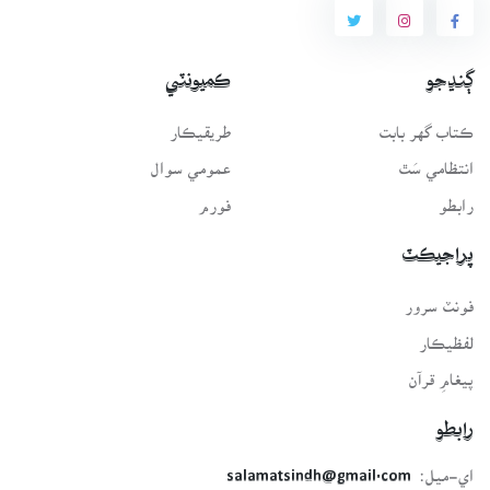
ڳنڍجو
ڪميونٽي
ڪتاب گهر بابت
طريقيڪار
انتظامي سَٿ
عمومي سوال
رابطو
فورم
پراجيڪٽ
فونٽ سرور
لفظيڪار
پيغامِ قرآن
رابطو
اي-ميل:
salamatsindh@gmail.com