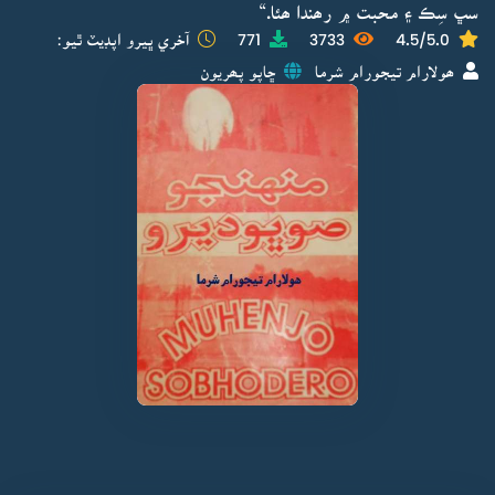
سڀ سِڪ ۽ محبت ۾ رھندا ھئا.“
4.5/5.0
3733
771
آخري ڀيرو اپڊيٽ ٿيو:
ھولارام تيجورام شرما
ڇاپو پھريون