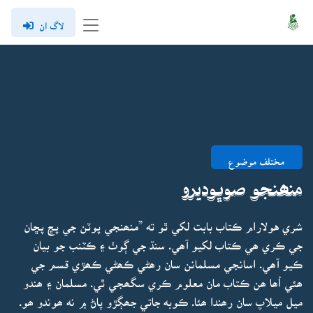
لاگ ان
مختلف موضوع
منھنجو صوڀوديرو
شري هولارام ڪتاب بابت لکي ٿو ته ”منھنجي پوٽن جي پڇ پڇان
جي ڪري ھي ڪتاب لکيو آھي. سنڌ جي ڳوٺ ۽ ڪٽنب جو بيان
ڪيو آھي. اسانجي مسلمانن سان رھڻي ڪھڻي ڪھڙي قسم جي
ھئي اُھا ھن ڪتاب مان معلوم ڪري سگھجي ٿي. مسلمان ۽ ھندو
ميل ميلاپ سان رھندا ھئا. ڪوبه جاتي جھڳڙو پاڻ ۾ نه ھوندو ھو.