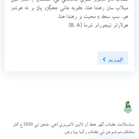
ميلاپ سان رھندا ھئا. ڪوبه جاتي جھڳڙو پاڻ ۾ نه ھوندو
ھو. سڀ سِڪ ۽ محبت ۾ رھندا ھئا.
ھولارام تيجورام شرما (B. A)
اڳيون پنو
سنڌسلامت ڪتاب گهر ھڪ آن لائين لائبريري آھي، جنھن تي 2010ع کان
مختلف موضوعن تي ڪتاب رکيا پيا وڃن.