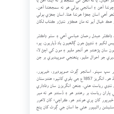
وندا آھن ۽ اسانجي ٻولي ھو نه سمجھندا آھن.
ھو اُھي اسان جھڙا ھوندا ھئا. اسان جھڙي ٻولي
ي ھڪ خيال آيو ته مان ھڪڙو ننڍڙو ڪتاب لکان
 اسانجي ڳوٺ ۾ ھڪ ڊاڪٽر عبدل رحمان عباسي آھي ۽ سٺو ڊاڪٽر
ڏ 1946ع ۾ پاس ڪئي ھئي. مون ھڪ خط کيس لکيو ۽ ننڍپڻ جون ڳالھيون ياد ڏياريون. پوءِ
سان پڙھندو ھو اُنجو مليو ۽ مون کي اچڻ لاءِ
يري جو احوال مليو. پنھنجي صوڀيديري ۾ جن
 سڀ سپنو. اسانجو ڳوٺ صوڀوديرو، خيرپور،
رياست ۾ ھوندو ھو. انگريز جڏھن 1843ع ۾ سنڌ ۾ آيا ھئا ته سنڌ ۾ ميرن جو راڄ ھو ۽ حيدرآباد سنڌ جو گاديءَ جو ھنڌ ھو. انگريز 1857ع جي بلوي کانپوءِ ھندوستان
ننڍي رياست ھئي، جنھن انگريزن سان وفاداري
پاران رياست ۾ رھندو ھو ۽ ڏسندو ھو ته مير
پور کان پري ھوندو ھو. ڪراچيءَ کان لاھور
اسٽيشن راڻيپور ھئي جا اسان جي ڳوٺ کان پنج