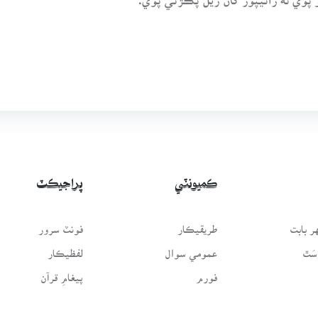
ڪميونٽي
پراجيڪٽ
 بابت
طريقيڪار
فونٽ سرور
سَٿ
عمومي سوال
لفظيڪار
فورم
پيغامِ قرآن