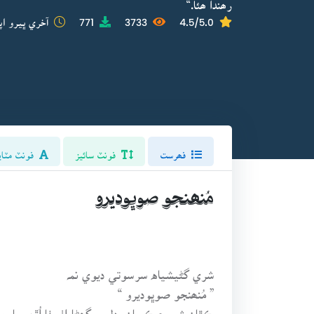
رھندا ھئا.“
4.5/5.0
3733
771
آخري ڀيرو اپ
فھرست
فونٽ سائيز
فونٽ مٽاي
مُنھنجو صوڀوديرو
شري گڻيشياه سرسوتي ديوي نمہ
” مُنھنجو صوڀوديرو “
ڪٿان شروع ڪريان، دل ۾ گھڻا اٺسٺا اُٿن پيا. من