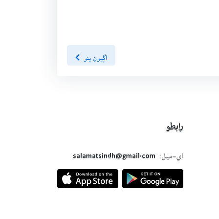
اڳيون پنو
رابطو
اي-ميل:
salamatsindh@gmail.com