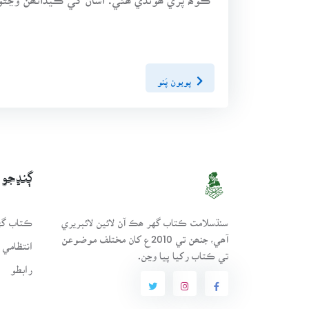
پويون پَنو
ڳنڍجو
سنڌسلامت ڪتاب گهر ھڪ آن لائين لائبريري
ڪتاب گهر
آھي، جنھن تي 2010ع کان مختلف موضوعن
انتظامي 
تي ڪتاب رکيا پيا وڃن.
رابطو