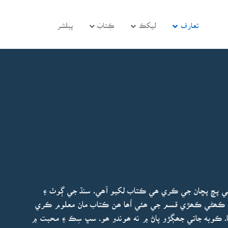
تعارف
ليکڪ
ڪِتابَ
پبلشر
جي پڇ پڇان جي ڪري ھي ڪتاب لکيو آھي. سنڌ جي ڳوٺ ۽
ي ڪھڻي ڪھڙي قسم جي ھئي اُھا ھن ڪتاب مان معلوم ڪري
ا. ڪوبه جاتي جھڳڙو پاڻ ۾ نه ھوندو ھو. سڀ سِڪ ۽ محبت ۾