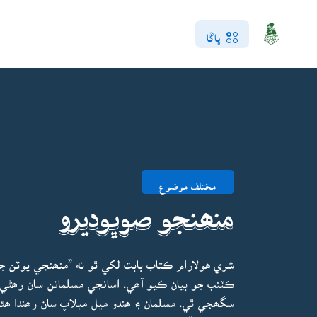
ڀاڱا
مختلف موضوع
منھنجو صوڀوديرو
شري هولارام ڪتاب بابت لکي ٿو ته ”منھنجي پوٽن 
ڪٽنب جو بيان ڪيو آھي. اسانجي مسلمانن سان رھڻ
سگھجي ٿي. مسلمان ۽ ھندو ميل ميلاپ سان رھندا ھئ