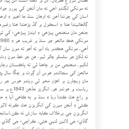
ته مونکي لڳندو آھي ته مان اُنھن کي پورو جو
اسان کي چوندا آھن ته اوھان سنڌ جا آھيو ۽ اوھ
ڳالھائيندا ھئا ۽ اسڪول ۾ گڏ پڙھندا ھئا وغي
جنھن مان منھنجي پيڙھي ۽ ايندڙ پيڙھيءَ کي ٿ
ته لِکڻ جو سلسلو چالو ٿيو. ھن جو خط مون وٽ 
لکيو. منھنجي من ۾ چاھنا ٿي ته پاڪستان وڃ
ماڻھن کي سڃاڻندو ھوس اُن ڳوٺ ۾ چڱا سال پڙھڻ 
مان وِيچارن ۾ اھڙو محو ٿي ويندو ھوس جو 
۾ راڄ ھٿ ڪندا ويا ۽ سنڌ ۾ به ڪاھي آيا ۽ ح
ڪئي ۽ اُنھن ميرن کي انگريزن ھٿ ڪونه لاٿو 
انگريزن جي برخلاف ڪابه سازش نه ڪن.اسانجو
گاڏيءَ جي لائين لنبي ھئي. ڪراچيءَ جي گاڏي 
ڪوھ پري ھوندي ھئي. اسان کي ڪيڏانھن وڃڻو 