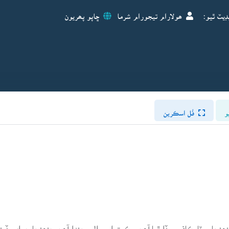
ڊيٽ ٿيو:
ھولارام تيجورام شرما
ڇاپو پھريون
و
فُل اسڪرين
ھنجا پوٽا ڪافي وڏا ٿيا آھن. ڪيترا سوال پڇندا آھن جنھنجا جواب ڏيندو