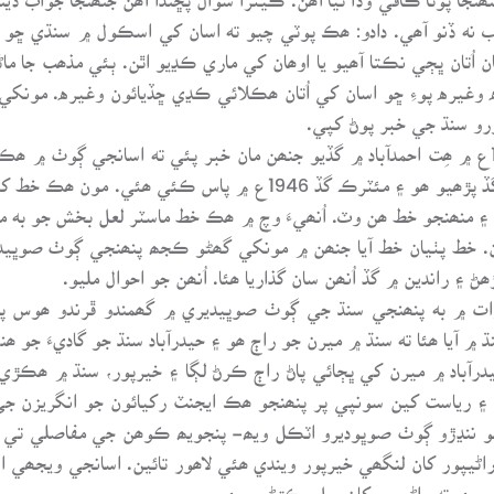
اب نه ڏنو آھي. دادو: ھڪ پوٽي چيو ته اسان کي اسڪول ۾ سنڌي ڇو چ
ان اُتان ڀڄي نڪتا آھيو يا اوھان کي ماري ڪڍيو اٿن. ٻئي مذھب جا ماڻ
ره وغيره پوءِ ڇو اسان کي اُتان ھڪلائي ڪڍي ڇڏيائون وغيره. مونک
ورو سنڌ جي خبر پوڻ کپي.
مونکي ھڪ ماڻھو جو سنڌ ۾ غريب ھو ۽ 1980ع ۾ ھِت احمدآباد ۾ گڏيو جنھن مان خبر پئي ته
آھي. مونکي ھڪدم ياد آيو ته اُھو ته مون سان گڏ پڙھيو ھو ۽ مئٽرڪ گ
۽ منھنجو خط ھن وٽ. اُنھيءَ وچ ۾ ھڪ خط ماسٽر لعل بخش جو به مون 
ان. خط پٺيان خط آيا جنھن ۾ مونکي گھڻو ڪجھ پنھنجي ڳوٺ صوڀيد
۽ راندين ۾ گڏ اُنھن سان گذاريا ھئا. اُنھن جو احوال مليو.
رات ۾ به پنھنجي سنڌ جي ڳوٺ صوڀيديري ۾ گھمندو ڦرندو ھوس پر
يدرآباد ۾ ميرن کي ڀڄائي پاڻ راڄ ڪرڻ لڳا ۽ خيرپور، سنڌ ۾ ھڪڙي 
۽ رياست کين سونپي پر پنھنجو ھڪ ايجنٽ رکيائون جو انگريزن جي 
 ننڍڙو ڳوٺ صوڀوديرو اٽڪل ويھ- پنجويھ ڪوھن جي مفاصلي تي خير
راڻيپور کان لنگھي خيرپور ويندي ھئي لاھور تائين. اسانجي ويجھي 
پوي ته راڻيپور کان ريل پڪڙڻي پوي.