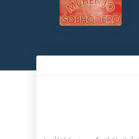
 آھيان. يا ته انھن کي سمجھ ۾ نه ايندا آھن يا