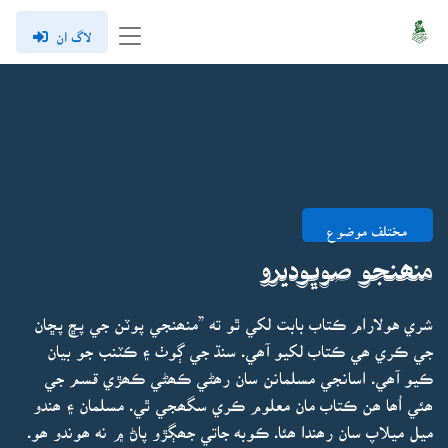
لاگ ان
مختلف موضوع
منھنجو صوڀوديرو
شري هولارام ڪتاب بابت لکي ٿو ته ”منھنجي پوٽن جي پڇ پڇان
جي ڪري ھي ڪتاب لکيو آھي. سنڌ جي ڳوٺ ۽ ڪٽنب جو بيان
ڪيو آھي. اسانجي مسلمانن سان رھڻي ڪھڻي ڪھڙي قسم جي
ھئي اُھا ھن ڪتاب مان معلوم ڪري سگھجي ٿي. مسلمان ۽ ھندو
ميل ميلاپ سان رھندا ھئا. ڪوبه جاتي جھڳڙو پاڻ ۾ نه ھوندو ھو.