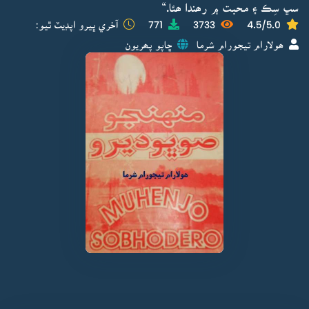
سڀ سِڪ ۽ محبت ۾ رھندا ھئا.“
4.5/5.0
3733
771
آخري ڀيرو اپڊيٽ ٿيو:
ھولارام تيجورام شرما
ڇاپو پھريون