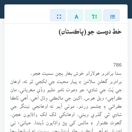
خط دوست جو (پاڪستان)
786
سدا برادرم ھولارام خوش بھار ٻچن سميت ھجو.
برادرم گھڻن سلامن ۽ پيار محبت جي لکجي ٿو ته، اوھان
جي پُٽ جي شاديءَ جو دعوت نامو مليو وڏي مھرباني. مان
ڪراچيءَ ويل ھوس. اکين جي ماڻڪي وِڌل آھي. اُھي ٽاڪا
ڪرائي ۽ چشمو ورتم. موٽي آيم ته اوھانجي نينگر جي
شادي ٿي گذري ويئي. اوھانکي لک لک واڌايون ھجن.
گھوٽ ڪنوار ۽ ماڻس کي پڻ واڌايون ڏيندا. حياتيءَ تي
اعتبار نه آھي اُنڪري جلد ايندا ٻچن سميت ته اسانجا ٻچا