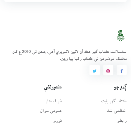
سنڌسلامت ڪتاب گهر ھڪ آن لائين لائبريري آھي، جنھن تي 2010ع کان
مختلف موضوعن تي ڪتاب رکيا پيا وڃن.
ڳنڍجو
ڪميونٽي
ڪتاب گهر بابت
طريقيڪار
انتظامي سَٿ
عمومي سوال
رابطو
فورم