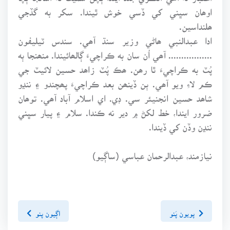
اوھان سڀني کي ڏسي خوش ٿيندا. سکر به گڏجي
ھلنداسين.
ادا عبدالنبي ھاڻي وزير سنڌ آھي. سندس ٽيليفون
................. آھي اُن سان به ڪراچيءَ ڳالھائيندا. منھنجا ٻه
پُٽ به ڪراچيءَ ٿا رھن. ھڪ پُٽ زاھد حسين لائيٽ جي
ڪم لاءِ ويو آھي. ٻن ڏينھن بعد ڪراچيءَ پھچندو ۽ ننڍو
شاھد حسين انجنيئر سي. ڊي. اي اسلام آباد آھي. توھان
ضرور ايندا، خط لکڻ ۾ دير نه ڪندا. سلام ۽ پيار سڀني
ننڍن وڏن کي ڏيندا.
نيازمند، عبدالرحمان عباسي (ساڳيو)
پويون پَنو
اڳيون پنو