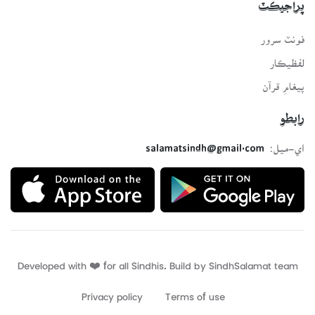
پراجيڪٽ
فونٽ سرور
لفظيڪار
پيغامِ قرآن
رابطو
اي-ميل:
salamatsindh@gmail.com
Developed with ❤️ for all Sindhis. Build by
SindhSalamat
team
Privacy policy
Terms of use