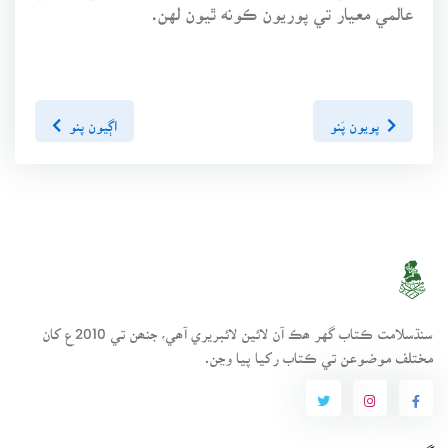
عالمي معيار تي پوريون ڪونه ٿيون لهن.
پويون پَنو
اڳيون پنو
سنڌسلامت ڪتاب گهر ھڪ آن لائين لائبريري آھي، جنھن تي 2010ع کان
مختلف موضوعن تي ڪتاب رکيا پيا وڃن.