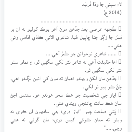
لاءِ سڀني جا وڏا قُربَ.
(2014ع)
.......................................................
 ڪُجهه عرصي بعد جڏهن مون اُهو بوڪ کوليو ته ان ۾
مَسُ جا رُڳو چُٽا ڇاپيل هُيا، شاعري الائي ڪاڏي اڏامي وئي
هئي....
 ...... شاعري نوجوانن جو ڪَمُ آهي....
 اها حقيقت آهي ته شاعر نثر لکي سگهي ٿو، ۽ تمام سٺو
نثر لکي سگهي ٿو.
 جڏهن مان لکڻ ويهندو آهيان ته مون کي ائين لڳندو آهي،
ڄَڻُ ڪو ٻيو ٿو لکي.
 اياز جي شخصيت جو هڪ سحر هوندو هو. سندس اچڻ
سان هڪ سانت ڇانئجي ويندي هئي.
 ڀَٽي صاحبَ چيو: ”اياز دريءَ جي سامهون ان ڪري نه
ويٺو ته متان ڪوئي کيس دريءَ مان گولي نه هڻي
وڃي.....“