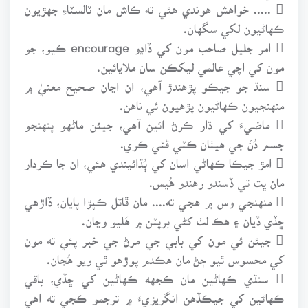
 ..... خواهش هوندي هئي ته ڪاش مان ٽالسٽاءِ جهڙيون
ڪهاڻيون لکي سگهان.
 امر جليل صاحب مون کي ڏاڍو encourage ڪيو، جو
مون کي اچي عالمي ليکڪن سان ملايائين.
 سنڌ جو جيڪو پڙهندڙ آهي، ان اڃان صحيح معنيٰ ۾
منهنجيون ڪهاڻيون پڙهيون ئي ناهن.
 ماضيءَ کي ڌار ڪرڻ ائين آهي، جيئن ماڻهو پنهنجو
جسم دُنَ جي هيٺان ڪٽي ڦٽي ڪري.
 امڙ جيڪا ڪهاڻي اسان کي ٻُڌائيندي هئي، ان جا ڪردار
مان ڀت تي ڏسندو رهندو هُيس.
 منهنجي وس ۾ هجي ته.... مان ڦاٽل ڪپڙا پايان، ڏاڙهي
ڇڏي ڏيان ۽ هڪ لٺ کڻي برپٽن ۾ هَليو وڃان.
 جيئن ئي مون کي بابي جي مرڻ جي خبر پئي ته مون
کي محسوس ٿيو ڄڻ مان هڪدم پوڙهو ٿي ويو هُجان.
 سنڌي ڪهاڻين مان ڪجهه ڪهاڻين کي ڇڏي، باقي
ڪهاڻين کي جيڪڏهن انگريزيءَ ۾ ترجمو ڪجي ته اهي