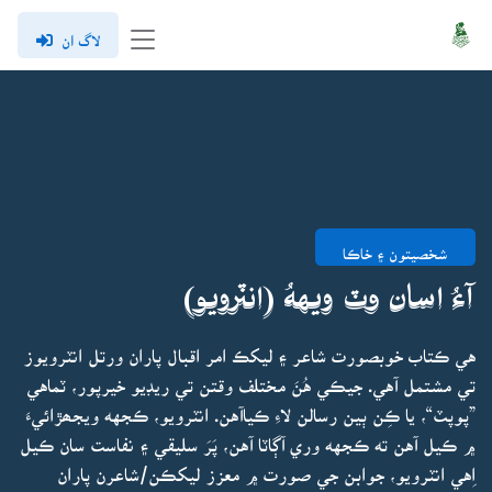
لاگ ان
شخصيتون ۽ خاڪا
آءُ اسان وٽ ويههُ (انٽرويو)
هي ڪتاب خوبصورت شاعر ۽ ليکڪ امر اقبال پاران ورتل انٽرويوز
تي مشتمل آهي. جيڪي هُنَ مختلف وقتن تي ريڊيو خيرپور، ٽماهي
”پوپٽ“، يا ڪِن ٻين رسالن لاءِ ڪياآهن. انٽرويو، ڪجهه ويجھڙائيءَ
۾ ڪيل آهن ته ڪجهه وري آڳاٽا آهن، پَرَ سليقي ۽ نفاست سان ڪيل
اِهي انٽرويو، جوابن جي صورت ۾ معزز ليکڪن/شاعرن پاران