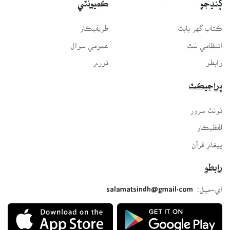
ڳنڍجو
ڪميونٽي
ڪتاب گهر بابت
طريقيڪار
انتظامي سَٿ
عمومي سوال
رابطو
فورم
پراجيڪٽ
فونٽ سرور
لفظيڪار
پيغامِ قرآن
رابطو
اي-ميل:
salamatsindh@gmail.com