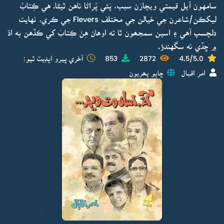
سامهون آيل قيمتي ويچارَن سبب، پَئي پُراڻا ناهن ٿيڻا. هي ڪِتابُ
ليکڪن/شاعرن جي خيالن جي مختلف Flevers جي ڪري، نهايت
دلچسپ آهي ۽ اسين سمجھون ٿا ته اوهان هِنَ ڪِتابَ کي ڪڏهن به اڌ
۾ ڇڏي نه سگهندؤ.
4.5/5.0
2872
853
آخري ڀيرو اپڊيٽ ٿيو:
امر اقبال
ڇاپو پھريون