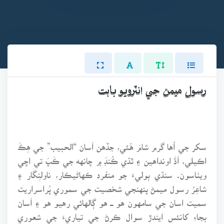
رسول ميمڻ جي انٽرويو بابت
سکر جي اُها گرم شامَ هُئي، جڏهن اَسان “الحبيب” جي هِڪَ
اڪيلي، اَڌَ اونداهين ۽ ٿڌي ڪُنڊَ ۾ چانهه جي ڪَپَ تي اچي
ويٺاسون. سنڌي ٻوليءَ جو منفرد ڪهاڻيڪار، ناولنِگار ۽
شاعِرُ رسول ميمڻ پنهنجي شخصيت جي سموري پُراسراريت
سميت اسان جي سامهون هو ـــ هو ڳالهائي رهيو هو ۽ اَسان
بجاءِ کانئس ايندڙ سوال ڪرڻ جي تياريءَ جي شعوري