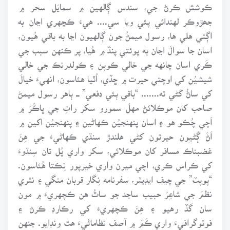
ڪوشش ڪرڻ جي، سندس ڳالهين ۾ سمايَل سحر ۾
جھڙوڪر لهندائي پئي ويا سي.... هيءَ ڪچهري اڃان به
اڳتي هلي ها، رسول ميمڻُ جون ڳالهيون اڃا به باقي هُيون،
اسان جا سوالَ اڃان به پوئتي پنڌَ ۾ هُيا، پر ڪنهن سبب جي
ڪَري اسان چانهه جي خالي ڪوپن ۽ ڪولڊرنڪ جي خالي
شيشيُن کي اوچتي حيرت ۾ ڇڏي، اُٿيا هئاسون، انهيءَ خيالَ
کي ساڻُ کَڻي ته....... “باقي ٻئي دفعي” ـــ ٻاهر رسول ميمڻ
صاحب کان موڪلائڻ مهلَ سمورو سکر راتِ جي ڀاڪُرَ ۾
اَچي چُڪو هو ۽ اسان پنهنجيُن ڪهاڻين ۽ پنهنجيُن اکين ۾
اَڻَ ڳَڻيون حيرتون کڻي هلندڙ سنڌي ڪهاڻيءَ جي هِنَ
غضبناڪ مسافر کان موڪلائي، سکر واري پُل تان سِنڌوءَ
کي ڪراس ڪري، اچي ميرن واري خيرپور نِڪتا هُئاسون.
“پوپٽ” جي چيف ايڊيٽر، سفرنامه نِگار قربان منگي ۽ نثري
نظمَ جي شاعِرَ حبيب ساجد جو ساٿُ هن ڪچهريءَ ۾ مون
سان گڏ رهيو ۽ هِنَ ڪچهريءَ کي رڪارڊ ڪرڻ ۽
فوٽوگرافيءَ واري ڪَمَ ۾ آصف نظاماڻيءَ هٿ ونڊايو. جنهن