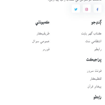
ڳنڍجو
ڪميونٽي
ڪتاب گهر بابت
طريقيڪار
انتظامي سَٿ
عمومي سوال
رابطو
فورم
پراجيڪٽ
فونٽ سرور
لفظيڪار
پيغامِ قرآن
رابطو