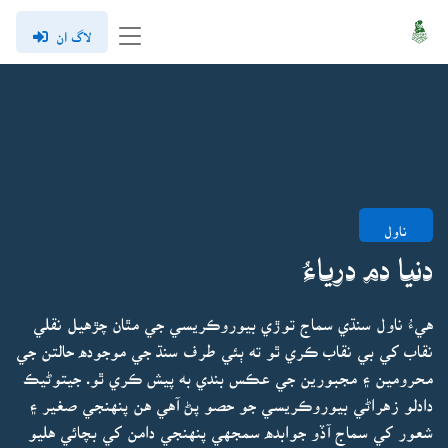
لاگ ان
ناول
دنيا دم درياءُ
هيءُ ناول سنڌي سماج توڙي بيوروڪريسي جي مٿان چڙهيل نقلي
نقاب کي بي نقاب ڪري ٿو ته ٻئي طرف سنڌ جي موجوده حالتن جي
محرومين ۽ مجبورين جي عڪس بندي به پيش ڪري ٿو. جيتوڻيڪ
دادلو زهراڻي بيوروڪريسي جو حصو پڻ آهي هن پنهنجي صغير ۽
شعور کي سماج آڏو جوابده سمجهي پنهنجي دامن کي بچائي هليو