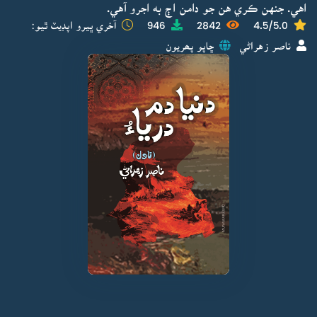
اهي. جنهن ڪري هن جو دامن اڄ به اجرو آهي.
4.5/5.0
2842
946
آخري ڀيرو اپڊيٽ ٿيو:
ناصر زهراڻي
ڇاپو پھريون