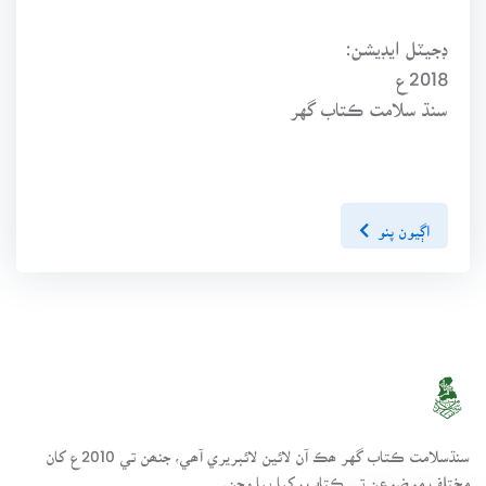
ڊجيٽل ايڊيشن:
2018ع
سنڌ سلامت ڪتاب گهر
اڳيون پنو
سنڌسلامت ڪتاب گهر ھڪ آن لائين لائبريري آھي، جنھن تي 2010ع کان
مختلف موضوعن تي ڪتاب رکيا پيا وڃن.