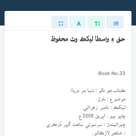
حق ۽ واسطا ليکڪ وٽ محفوظ
Book No.33
ڪتاب جو نالو : دنيا دم درياءُ
موضوع : ناول
ليکڪ : ناصر زهراڻي
ڇاپو ٻيو : اپريل 2018ع
ڇپرائيندڙ : سرسوتي ساهت گہر ڏوڪري
؛ ضلعو لاڙڪاڻو.