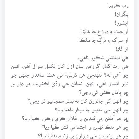
رب ڪريم!
ڀڳوان!
ايشور!
او جنت ۽ دوزخ جا خالق!
او سرڳ ۽ نرڳ جا مالڪ!
او گاڊ!
هي نمائشي شڪوو ناهي.
هي رت گاڏڙ ڳوڙهن سان ازل کان لکيل سوال آهن. ائين
ڇو آهي ته؟ تنهنجي هن ڌرتيءَ تي هڪ ساهدار جنهن جو
نالو انسان آهي، انهن انسانن جي وڏي اڪثريت هر دؤر ۾
ڇو پامال ڪئي ٿي وڃي؟
ڇو انهن کي جانورن کان به بدتر سمجھيو ٿو وڃي؟
ڇو انهن جي منڍين جا مينار ٺاهيا ويا؟
ڇو هو آقائن جي مَنڊين ۾ غلام ڪري وڪرو ڪيا ويا؟
ڇو هو ملڪ مُهين ۾ اجتماعي قتل ڪَيا ويا؟
ڇو هو پرئميڊن جي ديوارن ۾ زنده دفنايا ويا؟