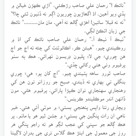
”نائڪ !“ رحمان علي صاحب رڙڪئي، ”اڙي ڪهڙن خيالن ۾
ٻڏي ويو آهين. اڌ اگھاڙيون ڇوريون اڳم نه ڏٺيون ٿئي ڇا؟“
”نه نه قبلا سائين! اهڙي ڳالھ نه آهي. مان مان.........“ نائڪ
جي زبان اٽڪڻ لڳي.
”ٺيڪ آ ٺيڪ آ.“ رحمان علي صاحب نائڪ کي اڌ ۾
روڪيندي چيو، ”هيئن ڪر، اڪائوٽنٽ کي چئه ته اڄ جو اڄ
هن ڇوريءَ جي لاءِ ڀليون ڊريسون ٺهرائي. هڪ ٻه سٺو
پرفيوم وٺي هتي رکائي ڇڏي.“
صاحب ٿورو ساهه پٽيندي چيو، ”اڄ کان پوءِ هيءَ ڇوري
بنگلي تي ٻهاري نه ڏيندي. صبح جو روزانو تون هن کي
وهنجاري سهنجاري نوان ڪپڙا پارائي، پرفيوم هڻي، مون
ڏانهن اندر موڪليندو ڪرينس.“
ويچاري رتنا واپس پنھنجي بستيءَ ۾ موٽي آئي هئي. خبر
ناهي ان رات ڀنگين جي بستيءَ ۾ جشن ٿيو هو يا ماتم. پر
هڪ ڳالھ جو سڀني کي عجب لڳو هو ته راجو ڀنگي هر
روز جي معمول جي ابتڙ هڪ گلاس ٺري جي بدران لاڳيتا