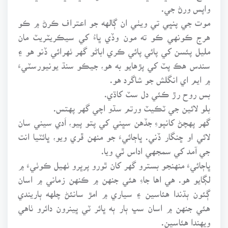
واپس ورڻ جي.
موت جي پنڀي تي ويٺي ان ڳالهه جو اعتراف ڪرڻ ۾ ڪو
هرج ڪونهي ڪو ته مون وڏي ڀاءُ کي سيڪريٽريٽ مان
مليل پئسن کي پائي پائي ڪري اباڻو گهر ٺهرائي ڏنو هو ۽
سندس هڪ پٽ کي پڙهايو به هو، جيڪو سنڌ يونيورسٽيءَ
۾ ايم اي انگلش جو شاگرد هو.
بس روح رڙ ڪئي دل سٽ کاڌي.
بلو لائين جي ٽڪيٽ ورتم سڌو اچي گهر پهتس.
گهر پهچڻ کانپوءِ جڏهن سڀني کي پتو پيو، اَدي سيني سان
لائي او ڇنگار ڏني. ڀاڄائيءَ جو منهن ڦري ويو، ڀائٽيا انت
جي آمد کي سمجهي اداس ٿي ويا.
ڀاڄائيءَ منهنجو بسترو گهر کان ٿورو پرڀرو ٺهيل ڪوٺيءَ ۾
لڳايو هو. هي اها جاءِ هئي جنهن ۾ ڪنهن زماني ۾ اسان
ڳئون ٻڌندا هئاسين ۽ سياري ۾ امڙ سانئڻ چلهه ٻاريندي
هئي جنهن ۾ اسان سڀ ٻار ٻه ڀائر ٽي ڀينرون دائرو ٺاهي
ويهندا هئاسين.