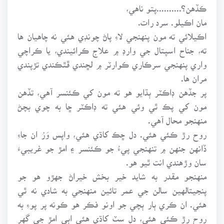
ڪڏهن؟..........پتو ناهي،
مان اڪيلو. سرد رات.
اڪيلائي ته مون پنهنجي لاءِ پاڻ چونڊي هئي نه چاهيان ها
ته، جناح اسپتال جي وارڊ ۾ علاج ڪرائيندي، يا ڪراچي
واري پنهنجي سرڪاري ڪوارٽر ۾ لڇندي ڦٿڪندي تڙپندي
مران ها.
پر جڏهن ڊاڪٽر ٻڌايو هو ته مون کي ڪئنسر آهي، تڏهن
مون کي پڪ ٿي وئي هئي ته ڊاڪٽر ڇا به چوي بچڻ
منهنجو محال آهي.
روح رڙ ڪئي هئي. دل ڇڪ کاڌي هئي، واپس وَرُ ان جاءِ
ڏانهن جنهن ۾ تنهنجي پيءُ جو ڪئنسر ۽ امڙ جو غريبيءَ
سان وڙهندي انت ٿيو هو.
منهنجو مقدر به شايد خير بخش خيراڻ جهڙو هو جو
پنجيتالهين سالن جي عمر تائين منهنجي به شادي نه ٿي
هئي. ان ڪري ٻار ٻچي جو اونو فڪر هو ڪونه پر پوءِ به
روح رڙ ڪئي هئي، دل سٽ کاڌي هئي ابي امڙ جي گهر