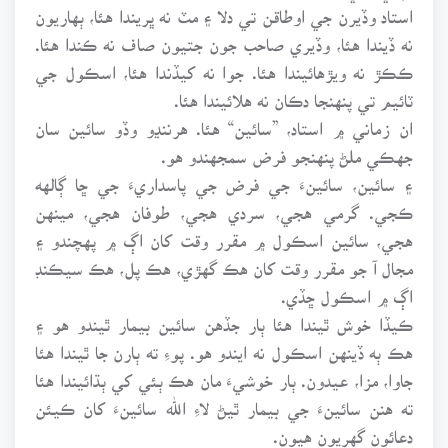
استاد وڏيرن جي اوطاقن تي دلا ۽ مٽ نه ڀريندا هئا، ٻهاريون
نه ڏيندا هئا، وڏيري صاحب جون جتيون صاف نه ڪندا هئا.
ڪڪڙ نه ويڙهائيندا هئا. جوا نه کيڏندا هئا، اسڪول جي
ٽائيم تي پنهنجا دڪان نه هلائيندا هئا.
ان زماني ۾ استاد، ”سائين“ هئا. هرننڍو وڏو سائين سان
جهڪي ملڻ پنهنجو فرض سمجهندو هو.
۽ سائين، سائينءَ جي فرض جي پاسداريءَ جي ڇا ڳالهه
ڪجي. گرمي هجي، سردي هجي، طوفان هجي، مينهن
هجي، سائين اسڪول ۾ مقرر وقت کان اڳ ۾ پهچندو ۽
مجال آ جو مقرر وقت کان هڪ گهڙي، هڪ پل، هڪ سيڪنڊ
اڳ ۾ اسڪول ڇڏي.
ڪيڏا خوش ٿيندا هئا ٻار جڏهن سائين بيمار ٿيندو هو ۽
هڪ ٻه ڏينهن اسڪول نه ايندو هو. پوءِ ته ٻارن جا ٿيندا هئا
جاوا، مزا، عيدون. ٻار خوشيءَ مان هڪ ٻئي کي ٻڌائيندا هئا
ته هنن سائينءَ جي بيمار ٿيڻ لاءِ الله سائينءَ کان ڪيئن
دعائون گهريون هيون.