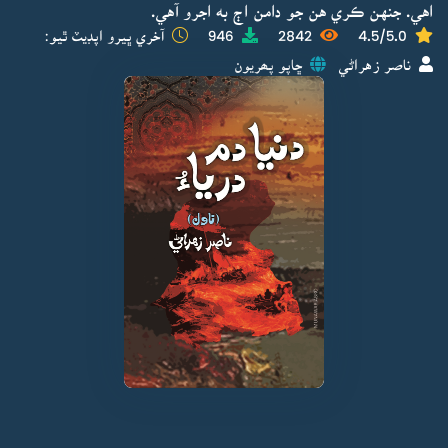
اهي. جنهن ڪري هن جو دامن اڄ به اجرو آهي.
4.5/5.0
2842
946
آخري ڀيرو اپڊيٽ ٿيو:
ناصر زهراڻي
ڇاپو پھريون