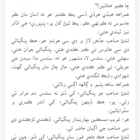
ڇا ڪيو هئائين؟“
همراهه هيڏي هوڏي ڏسي پڪ ڪندو هو ته اسان مان ڪو
جاسوس ته ڪونهي ڪو. پڪ ٿيڻ کان پوءِ ڀنڀوريءَ جي اڏام
تيز ٿيندي هئي؛
ٽنڊڻ صاحب جڏهن لاڙ ۾ ڊي سي هوندو هو. هڪ ڀنگياڻي
ڊي سي هائوس تي ڪم ڪندي هئي. ڀنگياڻي جوان هئي،
سهڻي هئي، سندس لاءِ مشهور هو ته، سندس ماءُ سيدن جي
حويليءَ تي ڪم ڪندي هئي. حال چال مان ڀنگياڻي گهٽ،
شهزادي وڌيڪ لڳندي هئي.
همراهه ساهه پٽيو ۽ ڳالهه اڳتي وڌائي؛
ٽنڊڻ صاحب جو ڀنگياڻيءَ کي ڏٺو ته سندس ننڊ حرام ٿي
وئي. پوءِ هڪ ڏينهن ڀنگياڻيءَ کي اندر ڪمري ۾
سڏرايائين.
هوءَ غريب مسڪين ٻهاريندار ڀنگياڻي، ڏڪندي ٿڙڪندي ڊي
سي صاحب جي اڳيان حاضر ٿي.
ٽنڊڻ صاحب هڪ دفعو غور سان ڀنگياڻيءَ کي ڏٺو. چپن تي