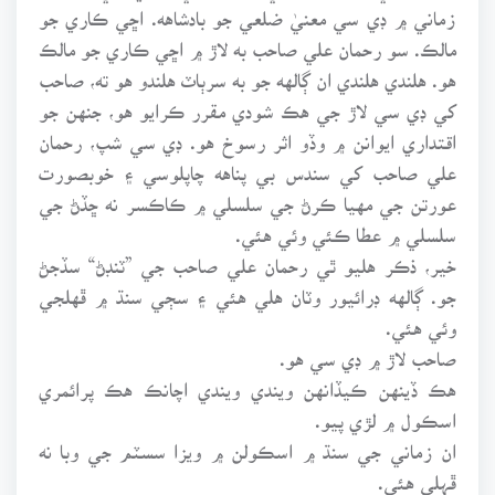
زماني ۾ ڊي سي معنيٰ ضلعي جو بادشاهه. اڇي ڪاري جو
مالڪ. سو رحمان علي صاحب به لاڙ ۾ اڇي ڪاري جو مالڪ
هو. هلندي هلندي ان ڳالهه جو به سرٻاٽ هلندو هو ته، صاحب
کي ڊي سي لاڙ جي هڪ شودي مقرر ڪرايو هو، جنهن جو
اقتداري ايوانن ۾ وڏو اثر رسوخ هو. ڊي سي شپ، رحمان
علي صاحب کي سندس بي پناهه چاپلوسي ۽ خوبصورت
عورتن جي مهيا ڪرڻ جي سلسلي ۾ ڪاڪسر نه ڇڏڻ جي
سلسلي ۾ عطا ڪئي وئي هئي.
خير، ذڪر هليو ٿي رحمان علي صاحب جي ”ٽنڊڻ“ سڏجڻ
جو. ڳالهه ڊرائيور وٽان هلي هئي ۽ سڄي سنڌ ۾ ڦهلجي
وئي هئي.
صاحب لاڙ ۾ ڊي سي هو.
هڪ ڏينهن ڪيڏانهن ويندي ويندي اچانڪ هڪ پرائمري
اسڪول ۾ لڙي پيو.
ان زماني جي سنڌ ۾ اسڪولن ۾ ويزا سسٽم جي وبا نه
ڦہلي هئي.