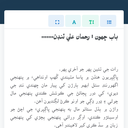
باب ڇهون : رحمان علي ٽنڊڻ.......
رات جي ٽئين پهر جو آخري پهر.
ڀاڳڀريون هنڌن ۾ پاسا مٽيندي گُهپ اونداهيءَ ۾ پنهنجي
اگهورننڊ ستل ابهم ٻارڙن کي پيار مان ڇهندي ننڊ جي
ديويءَ کي دور ڀڄائڻ جي ڪوشش ڪندي پنهنجي مال
چوڻي ۽ ڍور ڍڳي جو اونو ڪرڻ لڳنديون آهن.
واڙن ۾ ٻڌل سئاتو مال به پنهنجي ڀاڳڀريءَ جي اچڻ جو
اوسيئڙو ڪندي، اوڳر ورائي پنهنجي ٻچڙي کي پنهنجي
زبان ۾ سڏ ڪري کير لاهيندو آهي.