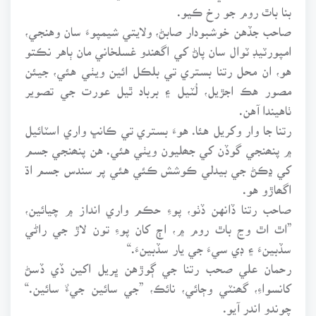
بنا باٿ روم جو رخ ڪيو.
صاحب جڏهن خوشبودار صابڻ، ولايتي شيمپوءَ سان وهنجي،
امپورٽيڊ ٽوال سان پاڻ کي اگھندو غسلخاني مان ٻاهر نڪتو
هو، ان محل رتنا بستري تي بلڪل ائين ويٺي هئي، جيئن
مصور هڪ اجڙيل، لُٽيل ۽ برباد ٿيل عورت جي تصوير
ٺاهيندا آهن.
رتنا جا وار وکريل هئا. هوءَ بستري تي ڪانڀ واري اسٽائيل
۾ پنھنجي گوڏن کي جھليون ويٺي هئي. هن پنھنجي جسم
کي ڍڪڻ جي بيدلي ڪوشش ڪئي هئي پر سندس جسم اڌ
اگھاڙو هو.
صاحب رتنا ڏانهن ڏٺو، پوءِ حڪم واري انداز ۾ چيائين،
”اٿ اٿ وڃ باٿ روم ۾، اڄ کان پوءِ تون لاڙ جي راڻي
سڏبينءَ ۽ ڊي سيءَ جي يار سڏبينءَ.“
رحمان علي صحب رتنا جي ڳوڙهن ڀريل اکين ڏي ڏسڻ
کانسواءِ، گھنٽي وڄائي، نائڪ، ”جي سائين جيءٌ سائين.“
چوندو اندر آيو.