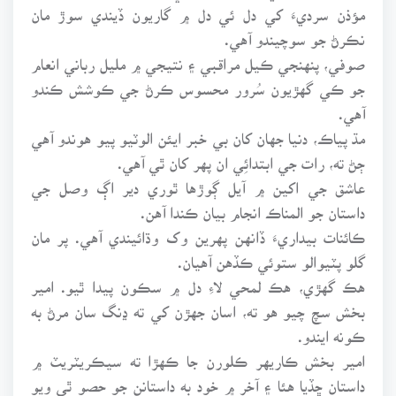
مؤذن سرديءَ کي دل ئي دل ۾ گاريون ڏيندي سوڙ مان
نڪرڻ جو سوچيندو آهي.
صوفي، پنهنجي ڪيل مراقبي ۽ نتيجي ۾ مليل رباني انعام
جو ڪي گهڙيون سُرور محسوس ڪرڻ جي ڪوشش ڪندو
آهي.
مڌ پياڪ، دنيا جهان کان بي خبر ايئن الوٽيو پيو هوندو آهي
ڄڻ ته، رات جي ابتدائِي ان پهر کان ٿي آهي.
عاشق جي اکين ۾ آيل ڳوڙها ٿوري دير اڳ وصل جي
داستان جو المناڪ انجام بيان ڪندا آهن.
ڪائنات بيداريءَ ڏانهن پهرين وک وڌائيندي آهي. پر مان
گلو پٽيوالو ستوئي ڪڏهن آهيان.
هڪ گهڙي، هڪ لمحي لاءِ دل ۾ سڪون پيدا ٿيو. امير
بخش سچ چيو هو ته، اسان جهڙن کي ته ڍنگ سان مرڻ به
ڪونه ايندو.
امير بخش ڪاريهر ڪلورن جا ڪهڙا ته سيڪريٽريٽ ۾
داستان ڇڏيا هئا ۽ آخر ۾ خود به داستانن جو حصو ٿي ويو