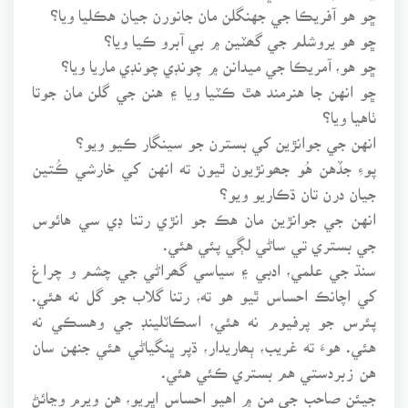
ڇو هو آفريڪا جي جهنگلن مان جانورن جيان هڪليا ويا؟
ڇو هو يروشلم جي گھٽين ۾ بي آبرو ڪيا ويا؟
ڇو هو، آمريڪا جي ميدانن ۾ چونڊي چونڊي ماريا ويا؟
ڇو انهن جا هنرمند هٿ ڪٽيا ويا ۽ هنن جي گلن مان جوتا
ٺاهيا ويا؟
انهن جي جوانڙين کي بسترن جو سينگار ڪيو ويو؟
پوءِ جڏهن هُو جھونڙيون ٿيون ته انهن کي خارشي ڪُتين
جيان درن تان ڌڪاريو ويو؟
انهن جي جوانڙين مان هڪ جو انڙي رتنا ڊي سي هائوس
جي بستري تي ساڻي لڳي پئي هئي.
سنڌ جي علمي، ادبي ۽ سياسي گھراڻي جي چشم و چراغ
کي اچانڪ احساس ٿيو هو ته، رتنا گلاب جو گل نه هئي.
پئرس جو پرفيوم نه هئي، اسڪاٽلينڊ جي وهسڪي نه
هئي. هوءَ ته غريب، ٻھاريدار، ڌپر ڀنگياڻي هئي جنهن سان
هن زبردستي هم بستري ڪئي هئي.
جيئن صاحب جي من ۾ اهيو احساس اڀريو، هن ويرم وڃائڻ