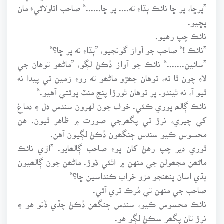
”پرڇا، پر ڇا نائڪ ٻڌاءِ ته.... پر ڇا......“ صاحب اتاولائيءَ مان
پڇيو.
نائڪ چپ رهيو.
”نائڪ !“ صاحب جو آواز گونجيو، ”ٻڌاءِ نه پر ڇا؟“
”سائين.......“ نائڪ جو آواز ڏڪڻ لڳو، ”ماڻھو توهان جي
لاءِ چون ٿا ته، توهان جھڙو ماڻھو ته روءِ زمين تي پيدا نه
ٿيو آ، نه ٿيندو. پر توهان ٿورڙا پنج منٽ پوئتي آهيو.“
نائڪ ڳالھ پوري ڪئي. خوف جون لهرون سندس دل ۽ دماغ
کي چيري، نرڙ تي پگھرجي صورت ۾ ظاهر ٿيون. هن
محسوس ڪيو سندس ڄنگھون ڏڪڻ لڳيون آهن.
ٿوري دير چپ رهڻ کان پوءِ صاحب ڳالھايو. ”اڙي نائڪ
ماڻھن مجھولن جي منهن ۾ اٿئي ڌوڙ. ماڻھن جون ڳالھيون
ٻڌي اسان پنھنجو مزو خراب ڪنداسين ڇا؟“
صاحب جي منهن تي مُرڪ تري آئي.
نائڪ محسوس ڪيو، سندس ڄنگھن ڏڪڻ چڏي ڏنو هو ۽
نرڙ تان پگھر سڪڻ لڳو هو.