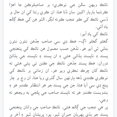
نائڪ ويهن سالن جي نوڪريءَ ۾ صاحبلوڪن جا اهڙا
ڪرشما باربار اکين سان ڏٺا هئا. ان ڪري رتنا کي ان حال ۾
ڏسي نائڪ کي ڪو عجب ڪونه لڳو. الٽو هن کي هڪ ڳالھ
ياد آئي.
نائڪ کي ياد آيو؛
گھڻو گھڻو اڳ- هڪ ڊي سي صاحب جڏهن نئون نئون
بدلي ٿي آيو هو. تڏهن حسب معمول هن نائڪ کي پنھنجي
پسند ۽ ناپسند ٻڌائي هئي ۽ ان پسند ۽ ناپسند جي ٻڌائڻ
دوران، هڪ پسند جڏهن نائڪ جي ڪنن تي پئي هئي ته
نائڪ کان ڇرڪ نڪري ويو هو. ان زماني ۾ نائڪ کي
نوڪري ڪندي ڏهه ٻارنهن سال گذري ويا هئا. ان وچ ۾ چار
پنج ڊي سي آيا هئا، جن جي پسند جو هو انتظام ڪندو هو ۽
بندوبست ڪندو هو ته ناپسند صاحب جي ڀلجي به ويجھو نه
وڃي.
پر هي عجب جي ڳالھ هئي. نائڪ صاحب جي واتان پنھنجي
پسند جو ٻڌي پهريان حيران ٿيو، پوءِ پريشان ٿيو ۽ آخر ۾