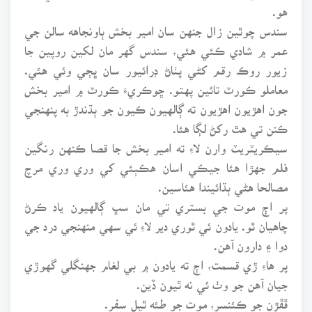
هو.
سندس چوٿين زال جنهن سان امير بخش ٻاونجاهه سالن جي
عمر ۾ شادي ڪئي هئي، سندس گهر مان لکين روپين جا
زيور روڪ رقم کڻي پٺاڻ ڊرائيور سان ڀڄي وئي هئي.
معاملو ڪورٽ تائين پهتو. ڇوڪريءَ ڪورٽ ۾ امير بخش
جون اهڙيون اهڙيون ته ڳالهيون ڪيون جو ٻڌندڙ به پنهنجي
ڪنن تي هٿ رکڻ لڳا هئا.
سيڪريٽريٽ وارن لاءِ ته امير بخش جا قصا ڪنهن رنگين
فلم جهڙا هئا جيڪي اسان هڪٻئي کي وري وري مرچ
مصالحا هڻي ٻڌائيندا هئاسين.
پر اڄ موت جي بستري تي مان سڀ ڳالهيون ياد ڪرڻ
چاهيان ٿو. يادون ئي ٿوري دير لاءِ ئي سهي منهنجي درد جي
دوا ۽ دارون آهن.
پر هاءِ ڙي قسمت، اڄ ته يادون ۾ بي لغام جهنگلي گهوڙي
جيان آهن جو وٺ ئي نه ٿيون ڏين.
ڦڦڙن جو ڪئنسر، موت جو طئه ٿيل سفر.