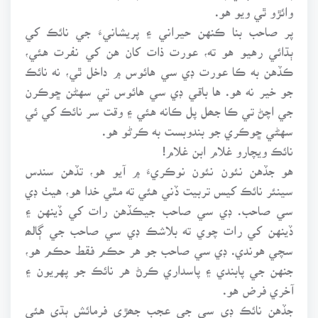
وائڙو ٿي ويو هو.
پر صاحب بنا ڪنهن حيراني ۽ پريشانيءَ جي نائڪ کي
ٻڌائي رهيو هو ته، عورت ذات کان هن کي نفرت هئي،
ڪڏهن به ڪا عورت ڊي سي هائوس ۾ داخل ٿي، نه نائڪ
جو خير نه هو. ها باقي ڊي سي هائوس تي سهڻن ڇوڪرن
جي اچڻ تي ڪا جھل پل ڪانه هئي ۽ وقت سر نائڪ کي ئي
سهڻي ڇوڪري جو بندوبست به ڪرڻو هو.
نائڪ ويچارو غلام ابن غلام!
هو جڏهن نئون نئون نوڪريءَ ۾ آيو هو، تڏهن سندس
سينئر نائڪ کيس تربيت ڏني هئي ته مٿي خدا هو، هيٺ ڊي
سي صاحب. ڊي سي صاحب جيڪڏهن رات کي ڏينهن ۽
ڏينهن کي رات چوي ته بلاشڪ ڊي سي صاحب جي ڳالھ
سچي هوندي. ڊي سي صاحب جو هر حڪم فقط حڪم هو،
جنهن جي پابندي ۽ پاسداري ڪرڻ هر نائڪ جو پهريون ۽
آخري فرض هو.
جڏهن نائڪ ڊي سي جي عجب جھڙي فرمائش ٻڌي هئي