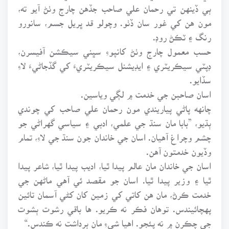
ٻي ڏينهن تي رحمان علي صاحب جڏهن چارج وٺڻ آيو ته،
مون هن کي غور سان ڏٺو. وچولو قد ڀريل جسم، سانورو
رنگ ۽ ٽڪڻ روڊ.
حسب معمول چارج وٺڻ کانپوءِ سڀني سيڪشن آفيسرن،
ڊپٽي سيڪريٽري ۽ ايڊيشنل سيڪريٽريءَ کي گڏجاڻيءَ لاءِ
سڏايو.
اسان صاحبن جي خدمت ۾ لڳي وياسين.
چانهه پاڻي پياريندي مون رحمان علي صاحب کي چوندي
ٻڌيو، ”بابا مان سنڌ جي علمي، ادبي ۽ سياسي گهراڻي جو
چشم وچراغ آهيان. اسان جي خاندان جون سنڌ جي لاءِ، تمام
وڏيون خدمتون آهن.
اسان جي خاندان مان عالم پيدا ٿيا، اديب پيدا ٿيا، شاعر پيدا
ٿيا ۽ وزير پيدا ٿيا. اسان جو مقصد ئي آهي ماڻهن جي
خدمت ڪرڻ، مان هن کاتي کي زمين کان کڻي آسمان تائين
پهچائيندس. توهان فڪر نه ڪريو. ها باقي رشوت ٻشوت
جي چڪرن ۾ نه پئجو. اهيا شيءِ مان برداشت نه ڪندس.“