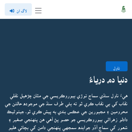
لاگ ان
ناول
دنيا دم درياءُ
هيءُ ناول سنڌي سماج توڙي بيوروڪريسي جي مٿان چڙهيل نقلي
نقاب کي بي نقاب ڪري ٿو ته ٻئي طرف سنڌ جي موجوده حالتن جي
محرومين ۽ مجبورين جي عڪس بندي به پيش ڪري ٿو. جيتوڻيڪ
دادلو زهراڻي بيوروڪريسي جو حصو پڻ آهي هن پنهنجي صغير ۽
شعور کي سماج آڏو جوابده سمجهي پنهنجي دامن کي بچائي هليو