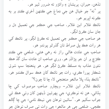
تڌهن، حيران، پريشان ۽ وائڙو ته ضرور ٿيو هو.
پر ”نه“ جو خيال هن جي دماغ جي ڪنهن آخري ڪنڊ ۾ به
ڪونه اڀريو هو.
نائڪ غلام ابن غلام، صاحب جي حڪم جي تعميل دل و
جان سان ڪرڻ لڳو.
هو صاحب جي حڪم جي تعميل ته ڪرڻ لڳو، پر نائڪ کي
هر رات هڪ پل صراط تان گذرڻو پوندو هو.
صاحب جي عادت هاڻي راز نه رهي هئي. ضلعي جي ڪنڊ
ڪڙڇ ۾ ان جو پڙاڏو هو. وري صاحب ان عادت سان گڏ هڪ
نئون عذاب به مسلط ڪرڻ لڳو هو. هو پنھنجا سڀ شوق
شڪار پورا ڪري، رات جو نائڪ کان هڪ سوال ڪندو هو،
”نائڪ ٻڌاءِ ڀلا ماڻھو منھنجي لاءِ ڇا ٿا چون؟“
نائڪ غلام ابن غلام- ويچارو صاحب موصوف کي ڇا
ٻڌائي. هن ته نوڪريءَ جي پهرئين ڏينهن کان وٺي هڪ ئي
جواب سکيو هو. ”سائين توهان جي نيڪ ناميءَ جي ڇا ڳالھ
ڪجي. ضلعي جي هر ماڻھوءَ جي وات تي صرف توهان جو