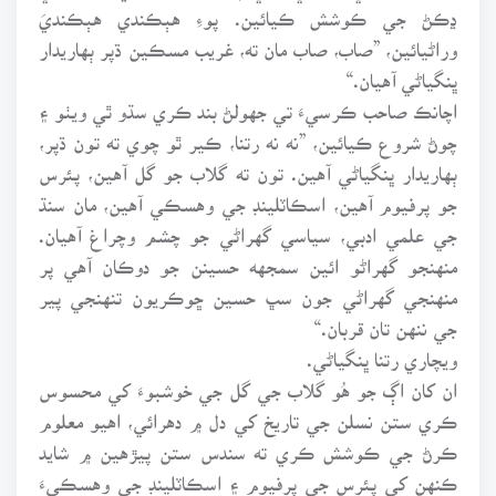
ڍڪڻ جي ڪوشش ڪيائين. پوءِ هٻڪندي هٻڪنديَ
وراڻيائين، ”صاب، صاب مان ته، غريب مسڪين ڌپر ٻهاريدار
ڀنگياڻي آهيان.“
اچانڪ صاحب ڪرسيءَ تي جهولڻ بند ڪري سڌو ٿي ويٺو ۽
چوڻ شروع ڪيائين، ”نه نه رتنا، ڪير ٿو چوي ته تون ڌپر،
ٻهاريدار ڀنگياڻي آهين. تون ته گلاب جو گل آهين، پئرس
جو پرفيوم آهين، اسڪاٽلينڊ جي وهسڪي آهين، مان سنڌ
جي علمي ادبي، سياسي گهراڻي جو چشم وچراغ آهيان.
منهنجو گهراڻو ائين سمجهه حسينن جو دوڪان آهي پر
منهنجي گهراڻي جون سڀ حسين ڇوڪريون تنهنجي پير
جي ننهن تان قربان.“
ويچاري رتنا ڀنگياڻي.
ان کان اڳ جو هُو گلاب جي گل جي خوشبوءَ کي محسوس
ڪري ستن نسلن جي تاريخ کي دل ۾ دهرائي، اهيو معلوم
ڪرڻ جي ڪوشش ڪري ته سندس ستن پيڙهين ۾ شايد
ڪنهن کي پئرس جي پرفيوم ۽ اسڪاٽلينڊ جي وهسڪيءَ