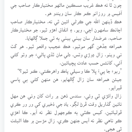
چون ٿا ته هڪ غريب مسڪين ماڻهو مختيارڪار صاحب جي
آفيس ۾ روزانو ڪم ڪار سان ويندو هو.
هڪ ڏينهن الله جي ڪرڻي ائين ٿي ته، مختيارڪار صاحب
اچانڪ سامهون اچي، ويو. ۽ اتفاق اهڙو ٿيو، جو مختيارڪار
صاحب، عرضدار سان بيٺي بيٺي ٻه ٽي جملا ڳالهايا.
همراهه جڏهن گهر موٽيو، هڪ عجيب واقعو ٿيو. هو کَٽ
تي ويٺو، زال ڊوڙي وٽس، دلي مان ٿڌي پاڻيءَ جو وٽو کڻي
آئي. کانئس حسب عادت پڇيائين،
”ربوءَ جا پيءُ ڀلا ڪا وسيلي پاڪ واهرڪئي، ڪم ٿيو؟“
جيئن همراهه سان زال ڳالهايو، هن منهن کڻي ٻي پاسي
ڦيرايو.
زال وائڙي ٿي وئي، سندس ذهن ۾ رات کان وٺي هن مهل
تائين گذاريل وقت ڦرڻ لڳو. ياد جي ذخيري کي ور ور ڪري
ڦوليائين، کيس ڪٿي به ڪوجهول نظر نه آيو. ڪا اهڙي
ڪو تاهي نظر نه آيس جنهن ڪري، زال مڙسن ۾ ڪا اڻبڻت
ٿي هجي.