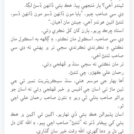
ٿيندو آهي؟ ٻار مُنجهي پيا، هڪ ٻئي ڏانهن ڏسڻ لڳا.
ڊي سي صاحب چيو، ”بابا مون ڏانهن ڏسو مون ڏانهن ڏسو،
ٽنڊڻ ائين هوندو آهي، جيئن مان آهيان.“
استاد ڇرڪ ڀريو. ٻارن کان کل نڪري وئي.
ڊي سي صاحب، اسڪول مان نڪتو، ۽ ڳالهه به اسڪول مان
نڪتي ۽ نڪرندي نڪرندي سڄي تر ۾ پهتي ته ڊي سي
صاحب ٽنڊڻ آهي.
تر مان نڪتي ته سڄي سنڌ ۾ ڦهلجي وئي.
رحمان علي ڪهڙو، چي ٽنڊڻ.
اُها بهار جي موسم هئي، سنڌ سيڪريٽريٽ نمبر ٽي جي
ٽين ماڙ تي اسان جي آفيس ۾ خبر ڦهلجي وئي ته اسان جو
پراڻو صاحب بدلي ٿي ويو ۽ نئون صاحب رحمان علي اچي
ٿو.
اسان پٽيوالن هڪ ٻئي ڏي نهاريو. اکين ئي اکين ۾ هڪ
ٻئي کي پيغام ڏنو ته ”ٽنڊڻ“ صاحب اچي پيو. ۽ الله کان دل
ئي دل ۾ دعا گهري، الله وقت خير سان گذاري.