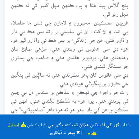
پنج گلاس پيتا هئا ۽ پوءِ ڪنهن مہل کليو ٿي ته ڪنهن
مہل رنو ٿي.
غريبن، مسڪينن، مجبورن ۽ لاچارن جي ذلتن جا سلسلا،
بي انت ۽ اڻ کٽ- ان ئي سلسلي ۾ رتنا بس هڪ بي نام
واڌارو هئي. هن جي زندگيءَ ۾ بس هڪ ئي واڌارو ٿيو هو.
هوءَ ڊي سي هائوس تي ويندي هئي، سرُهِي صابڻ سان
وهنجندي هئي، پرفيوم هڻندي هئي ۽ صاحب جي بستري
جو سينگار ٿيندي هئي.
ڊي سي هائوس کان ٻاهر نڪرندي هئي ته ساڳين ئي ڀنگين
جي ڪپڙن ۾ ڀنگياڻي هوندي هئي.
رات جو راجوءَ جي ٽهڪن ۽ سڏڪن ۾ سندس دل بي چين
ٿي پوندي هئي. پوءِ هوءَ به سُڏڪڻ لڳندي هئي. انهن ئي
سڏڪن ۾ هن کي ياد ايندو هو ته هوءَ ٻاهر ”صاحبياڻيءَ“ جي
نالي سان مشهور ٿي وئي هئي.
ڪتاب گهر کي آف لائين ھلائڻ لاءِ ڪتاب گهر جي ائپليڪيشن
انسٽال
لاڙ، سنڌ جي روح جي تجلي، سنڌ جي سونهن جو تاج، سنڌ
ڪريو
| ✖ ٻيھر نہ ڏيکاريو
جي تاريخ جو اڻ کٽ باب.