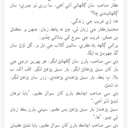
ڪار صاحب سان ڳالهائي آئي آهي، سا وري تو چٻريءَ سان
ڳالهائيندي ڇا؟“
هاءِ ڙي غريب جي زندگي.
مختيارڪار جي زبان ٿي، ڄڻ ته پاڪ زبان، جنهن ۾ نڪتل
ٻن جملن، غريب جي سوچ کي بدلائي ڇڏيو.
پراڻي ڳالهه ياد ڪري، سائين گلاب جي دل ۾، گل ٽڙڻ سان
گڏ جهومڻ به لڳا.
ڊي سي صاحب. ٻارن سان ڳالهائڻ لڳو. هو پهرين درجي جي
ٻار کان سبق پڙهائڻ لڳو. ٻار سبق پڙهڻ لڳو. الف اک، ب
بلا، ٻ ٻُڪ. ٻار سبق پڙهندي پڙهندي. زور سان پڙهڻ لڳو،
ٽ ٽنڊڻ.
ڊي سي صاحب اچانڪ ٻارن کان سوال ڪيو، ”بابا توهان
ٽنڊڻ ڏٺو آهي.“
سبق پڙهندڙ ٻار سبق پڙهڻ بس ڪيو. سڀني ٻارن يڪ زبان
ٿي چيو، ”ها.“
ڊي سي صاحب اچانڪ ٻارن کان سوال ڪيو، بابا ٽنڊڻ ڪيئن