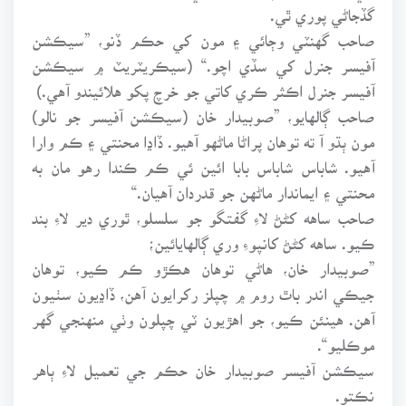
گڏجاڻي پوري ٿي.
صاحب گهنٽي وڄائي ۽ مون کي حڪم ڏنو، ”سيڪشن
آفيسر جنرل کي سڏي اچو.“ (سيڪريٽريٽ ۾ سيڪشن
آفيسر جنرل اڪثر ڪري کاتي جو خرچ پکو هلائيندو آهي.)
صاحب ڳالهايو، ”صوبيدار خان (سيڪشن آفيسر جو نالو)
مون ٻڌو آ ته توهان پراڻا ماڻهو آهيو. ڏاڍا محنتي ۽ ڪم وارا
آهيو. شاباس شاباس بابا ائين ئي ڪم ڪندا رهو مان به
محنتي ۽ ايماندار ماڻهن جو قدردان آهيان.“
صاحب ساهه کڻڻ لاءِ گفتگو جو سلسلو، ٿوري دير لاءِ بند
ڪيو. ساهه کڻڻ کانپوءِ وري ڳالهايائين؛
”صوبيدار خان، هاڻي توهان هڪڙو ڪم ڪيو، توهان
جيڪي اندر باٿ روم ۾ چپلز رکرايون آهن، ڏاڍيون سٺيون
آهن. هينئن ڪيو، جو اهڙيون ٽي چپلون وٺي منهنجي گهر
موڪليو“.
سيڪشن آفيسر صوبيدار خان حڪم جي تعميل لاءِ ٻاهر
نڪتو.