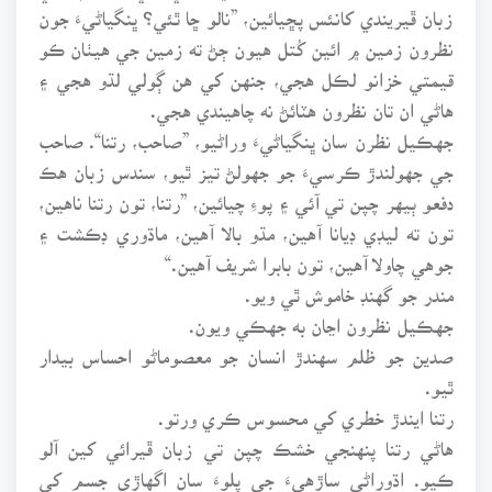
زبان ڦيريندي کانئس پڇيائين، ”نالو ڇا ٿئي؟ ڀنگياڻيءَ جون
نظرون زمين ۾ ائين کُتل هيون ڄڻ ته زمين جي هيٺان ڪو
قيمتي خزانو لڪل هجي، جنهن کي هن ڳولي لڌو هجي ۽
هاڻي ان تان نظرون هٽائڻ نه چاهيندي هجي.
جهڪيل نظرن سان ڀنگياڻيءَ وراڻيو، ”صاحب، رتنا“. صاحب
جي جهولندڙ ڪرسيءَ جو جهولڻ تيز ٿيو، سندس زبان هڪ
دفعو ٻيهر چپن تي آئي ۽ پوءِ چيائين، ”رتنا، تون رتنا ناهين،
تون ته ليڊي ڊيانا آهين، مڌو بالا آهين، ماڌوري ڊڪشت ۽
جوهي چاولا آهين، تون بابرا شريف آهين.“
مندر جو گهنڊ خاموش ٿي ويو.
جهڪيل نظرون اڃان به جهڪي ويون.
صدين جو ظلم سهندڙ انسان جو معصوماڻو احساس بيدار
ٿيو.
رتنا ايندڙ خطري کي محسوس ڪري ورتو.
هاڻي رتنا پنهنجي خشڪ چپن تي زبان ڦيرائي کين آلو
ڪيو. اڌوراڻي ساڙهيءَ جي پلوءَ سان اگهاڙي جسم کي