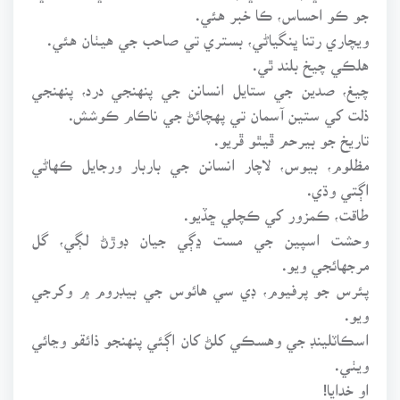
جو ڪو احساس، ڪا خبر هئي.
ويچاري رتنا ڀنگياڻي، بستري تي صاحب جي هيٺان هئي.
هلڪي چيخ بلند ٿي.
چيغ، صدين جي ستايل انسانن جي پنهنجي درد، پنهنجي
ذلت کي ستين آسمان تي پهچائڻ جي ناڪام ڪوشش.
تاريخ جو بيرحم ڦيٿو ڦريو.
مظلوم، بيوس، لاچار انسانن جي باربار ورجايل ڪهاڻي
اڳتي وڌي.
طاقت، ڪمزور کي ڪچلي ڇڏيو.
وحشت اسپين جي مست ڍڳي جيان ڊوڙڻ لڳي، گل
مرجهائجي ويو.
پئرس جو پرفيوم، ڊي سي هائوس جي بيڊروم ۾ وکرجي
ويو.
اسڪاٽلينڊ جي وهسڪي کلڻ کان اڳئي پنهنجو ذائقو وڃائي
ويٺي.
او خدايا!