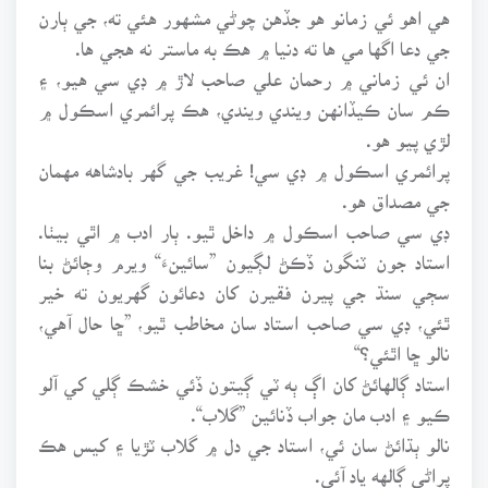
هي اهو ئي زمانو هو جڏهن چوڻي مشهور هئي ته، جي ٻارن
جي دعا اگها مي ها ته دنيا ۾ هڪ به ماستر نه هجي ها.
ان ئي زماني ۾ رحمان علي صاحب لاڙ ۾ ڊي سي هيو، ۽
ڪم سان ڪيڏانهن ويندي ويندي، هڪ پرائمري اسڪول ۾
لڙي پيو هو.
پرائمري اسڪول ۾ ڊي سي! غريب جي گهر بادشاهه مهمان
جي مصداق هو.
ڊي سي صاحب اسڪول ۾ داخل ٿيو. ٻار ادب ۾ اٿي بيٺا.
استاد جون ٽنگون ڏڪڻ لڳيون ”سائينءَ“ ويرم وڄائڻ بنا
سڄي سنڌ جي پيرن فقيرن کان دعائون گهريون ته خير
ٿئي، ڊي سي صاحب استاد سان مخاطب ٿيو، ”ڇا حال آهي،
نالو ڇا اٿئي؟“
استاد ڳالهائڻ کان اڳ ٻه ٽي ڳيتون ڏئي خشڪ ڳلي کي آلو
ڪيو ۽ ادب مان جواب ڏنائين ”گلاب“.
نالو ٻڌائڻ سان ئي، استاد جي دل ۾ گلاب ٽڙيا ۽ کيس هڪ
پراڻي ڳالهه ياد آئي.