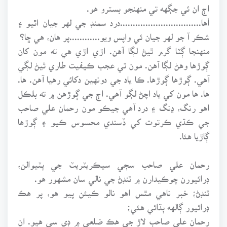
اڄ ان ئي جڳهه تي منهنجو بسترو هو.
اَها................................درد سمنڊ جي لهر جيان اٿيو ۽
شڪر آ جو لهر جيان ئي واپس ويو............پر هان، هي ڇا؟
منهنجا ڳٽا گرم ٿيڻ لڳا آهن. اڙي اڙي هي ته مون کان
ڳوڙها وهڻ لڳا آهن. مون تي عجب ڪيفيت طاري ٿيڻ لڳي
آهي. ڳوڙها ڳوڙها. ڪا ياد جي دونهين دکائي رهيا آهن. ها.
ها. ها مون کي ياد اچڻ لڳو آهي. اڄ جي ڳوڙهن ۾ ته بلڪل
اهو رنگ، ڍنگ ۽ درد آهي جيڪو مون رحمان علي صاحب
جي ڪڌي ڪرتوت کي ڏسندي محسوس ڪيو ۽ ڳوڙها
ڳاڙيا هئا.
رحمان علي صاحب سڄي سيڪريٽريٽ جي پٽيوالن،
ڊرائيورن چوڪيدارن ۾ ٽنڊڻ جي نالي سان مشهور هو.
ٽنڊڻ؛ خبر ناهي مٿس اهو نالو ڪيئن پيو هو، پر هڪ
ڊرائيور ڳالهه ٻڌائي هئي؛
رحمان علي صاحب لاڙ جي هڪ ضلعي ۾ ڊي سي هيو. ان