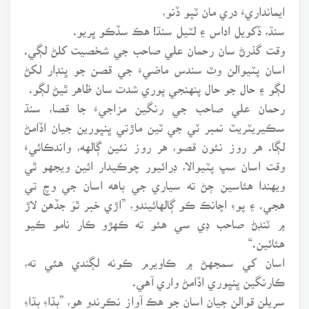
ايمانداريءَ دري مان ٽپو ڏنو،
سنڌ، ڏکويل اداس ۽ لٽيل سنڌ! هڪ سڏڪو ڀريو.
وقت گذرڻ سان رحمان علي صاحب جي شخصيت کلڻ لڳي.
اسان پٽيوالن وٽ سندس ماضيءَ جي قصن جو ڀنڊار لکڻ
لڳو ۽ حال جو حال پنهنجي پوري شدت سان ظاهر ٿيڻ لڳو.
رحمان علي صاحب جي رنگين مزاجيءَ جا قصا، سنڌ
سڪيريٽريٽ نمبر ٽي جي ٽين ماڙتي ڀنڀورين جيان اڏامڻ
لڳا. هر روز نئون قصو، هر روز نئين ڳالهه، واندڪائيءَ
وقت اسان سڀ پٽيوالا، ڊرائيور چوڪيدار ائين ويجهو ٿي
ويهندا هئاسين ڄڻ ته سياري جي باهه اسان جي وچ تي
هجي. ۽ پوءِ اچانڪ ڪو ڳالهائيندو، ”اڙي خبر ٿوَ جڏهن لاڙ
۾ ٽنڊڻ صاحب ڊي سي هئو ته ڪهڙو ڪار نامو ڪيو
هئائين.“
اسان کي سمجهڻ ۾ ڪاويرم ڪونه لڳندي هئي ته،
ڪارنگين ڀنڀوري اڏامڻ واري آهي.
سريلن قوالن جيان اسان جو هڪ آواز نڪرندو هو، ”ٻڌاءِ ٻڌاءِ