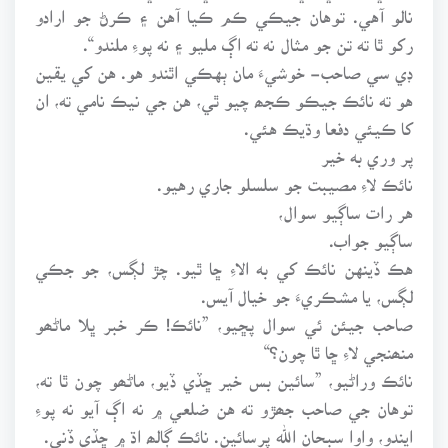
نالو آهي. توهان جيڪي ڪم ڪيا آهن ۽ ڪرڻ جو ارادو
رکو ٿا ته تن جو مثال نه ته اڳ مليو ۽ نه پوءِ ملندو“.
ڊي سي صاحب- خوشيءَ مان ٻهڪي اٿندو هو. هن کي يقين
هو ته نائڪ جيڪو ڪجھ چيو ٿي، هن جي نيڪ نامي ته، ان
کا ڪيئي دفعا وڌيڪ هئي.
پر وري به خير
نائڪ لاءِ مصيبت جو سلسلو جاري رهيو.
هر رات ساڳيو سوال،
ساڳيو جواب.
هڪ ڏينهن نائڪ کي به الاءِ ڇا ٿيو. چڙ لڳس، جو جڪي
لڳس، يا مشڪريءَ جو خيال آيس.
صاحب جيئن ئي سوال پڇيو، ”نائڪ! ڪر خبر ڀلا ماڻھو
منھنجي لاءِ ڇا ٿا چون؟“
نائڪ وراڻيو، ”سائين بس خير ڇڏي ڏيو، ماڻھو چون ٿا ته،
توهان جي صاحب جھڙو ته هن ضلعي ۾ نه اڳ آيو نه پوءِ
ايندو، واوا سبحان الله پرسائين. نائڪ ڳالھ اڌ ۾ ڇڏي ڏني.