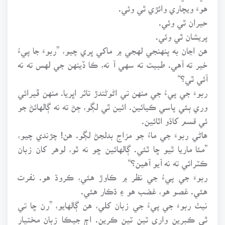
هوءَ ويچاري وائڙي ٿي وئي.
حيران ٿي وئي.
پريشان ٿي وئي.
هن اڃان به پنهنجي لهجي ۾ ماکي ڀري چيو، ”ربوءَ جا پيءُ
خير ته آهي. طبيت ته سهي آ نه، ڪا ڏينهن جي لهس ته نه
آئي ٿي؟“
ربوءَ جي پيءُ جي منهن تي اڻوڻندڙ تاثر اڀريا. منهن ڦيرائي
وري ٻئي پاسي ڪيائين. ائين ٿي لڳو، ڄڻ ته نه ڳالهائڻ جو
ئي قسم کاڌو اٿائين.
هاڻي ربوءَ جي ماءُ جو مزاج بدلجڻ لڳو. هن! چڙندي چيو،
”مئا ماريا ٿيو ڇا ٿئي. ڳالهائين ڇو نه ٿو، لوهر کان زبان
ڪٽرائي ته نه آيو آهين؟“
ربوءَ جي پيءُ جي نظر ۾ ڪاوڙ هئي، ڪروڌ هو. نفرت
هئي. غصو هو، غضب هو ۽ ڌڪار هئي.
نيٺ ربوءَ جي پيءُ جي زبان کلي، هن ڳالهايو، ”رن ڇا تي
ٿي ڪٻرين واري ٽين ٽين ڪرين. اڄ جيڪا زبان مختيار