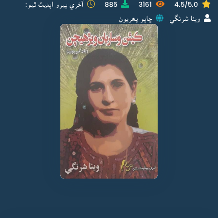
4.5/5.0
3161
885
آخري ڀيرو اپڊيٽ ٿيو:
وينا شرنگي
ڇاپو پھريون