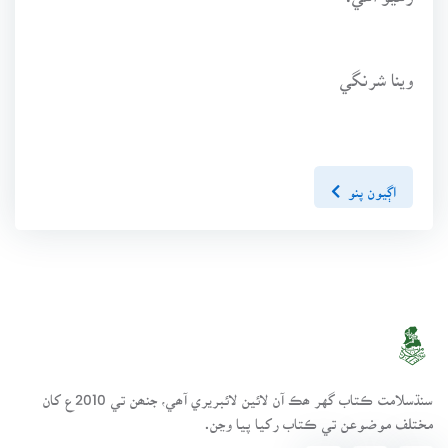
وينا شرنگي
اڳيون پنو
سنڌسلامت ڪتاب گهر ھڪ آن لائين لائبريري آھي، جنھن تي 2010ع کان
مختلف موضوعن تي ڪتاب رکيا پيا وڃن.