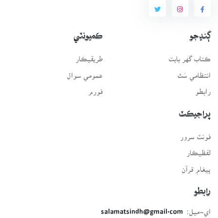
ڳنڍجو
ڪميونٽي
ڪتاب گهر بابت
طريقيڪار
انتظامي سَٿ
عمومي سوال
رابطو
فورم
پراجيڪٽ
فونٽ سرور
لفظيڪار
پيغامِ قرآن
رابطو
اي-ميل:
salamatsindh@gmail.com