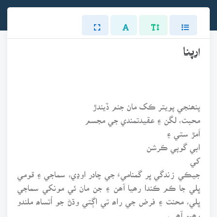
ارپنا
پنھنجي پويتر ڪک مان جنم ڏيندڙ
محبت، لگن ۽ عقيدتمندي جي مجسم
اَمڙ ستي ۽
ابي گوپي ڪرشن
کي
جيڪي زندگي ڀر گمناميءَ جي چادر اوڍي، سماجي ۽ قومي
ڀلي جا ڪم ڪندا رھيا آھن ۽ جن مان ئي مونکي سماجي
ڀلي، محنت ۽ فرض جي راھ تي اڳتي وڌڻ جو اُتساھ ملندو
رھيو آھي.