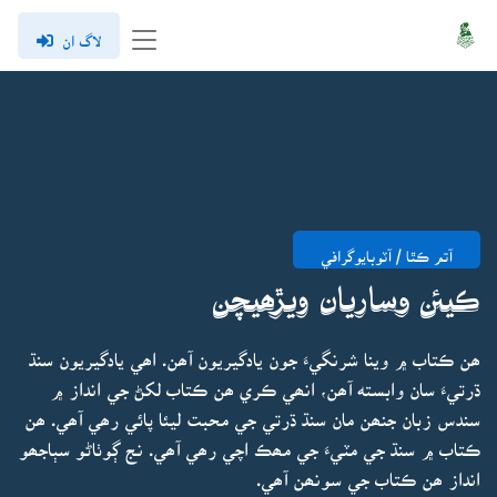
لاگ ان
آتم ڪٿا / آٽوبايوگرافي
ڪيئن وساريان ويڙھيچن
ھن ڪتاب ۾ وينا شرنگيءَ جون يادگيريون آھن. اھي يادگيريون سنڌ
ڌرتيءَ سان وابسته آھن، انھي ڪري ھن ڪتاب لکڻ جي انداز ۾
سندس زبان جنھن مان سنڌ ڌرتي جي محبت ليئا پائي رھي آھي. ھن
ڪتاب ۾ سنڌ جي مٽيءَ جي مھڪ اچي رھي آھي. نج ڳوٺاڻو سٻاجھو
انداز ھن ڪتاب جي سونھن آھي.