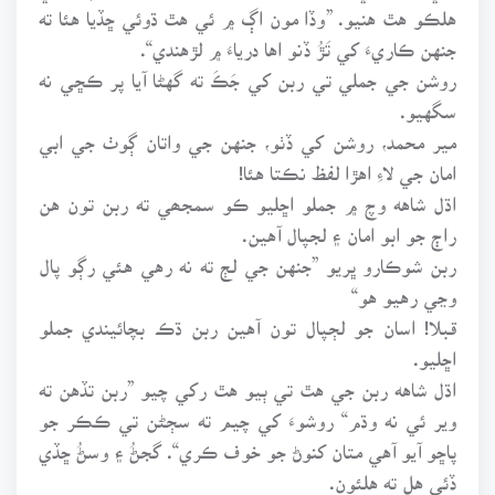
هلڪو هٿ هنيو. ”وڏا مون اڳ ۾ ئي هٿ ڌوئي ڇڏيا هئا ته
جنهن ڪاريءَ کي تَڙُ ڏنو اها درياءَ ۾ لڙهندي“.
روشن جي جملي تي ربن کي جَڪَ ته گهڻا آيا پر ڪڇي نه
سگهيو.
مير محمد، روشن کي ڏٺو، جنهن جي واتان ڳوٺ جي ابي
امان جي لاءِ اهڙا لفظ نڪتا هئا!
اڌل شاهه وچ ۾ جملو اڇليو ڪو سمجھي ته ربن تون هن
راڄ جو ابو امان ۽ لجپال آهين.
ربن شوڪارو ڀريو ”جنهن جي لڄ ته نه رهي هئي رڳو پال
وڃي رهيو هو“
قبلا! اسان جو لڄپال تون آهين ربن ڌڪ بچائيندي جملو
اڇليو.
اڌل شاهه ربن جي هٿ تي ٻيو هٿ رکي چيو ”ربن تڏهن ته
وير ئي نه وڌم“ روشوءَ کي چيم ته سڄڻن تي ڪڪر جو
پاڇو آيو آهي متان کنوڻ جو خوف ڪري“. گجڻُ ۽ وسڻُ ڇڏي
ڏئي هل ته هلئون.