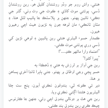
هنئي. واش روم جو وڏو روشندان کليل هو. ربن روشندانُ
ڏسي، پوئتي موٽ کاڌي ۽ ڪوٽ جي وٽ وٺي، گٽر جي
دڪيءَ تائين پهتو، جنهن ۾ پلاسٽڪ جا پائيپ لٿل هئا. ۽
مٿان ٽانڪيءَ مان لوهه جون ٻه نڙيون هيٺ اچي رهيون
هيون.
ڪمدار حسوءَ اليٽري هنئي ربن پائيپن ۽ لوهي نڙين کي
ڏسي وري پوئتي موٽ ڪئي.
”اعتماد وارا ماڻهو ڪڍ....“!
”پيرا کڻو!“
ربن جي آواز ۾ لرزش به هئي ۽ ڏهڪاءُ به
حسو ڀڄي وڃي اوطاق ۾ پهتو، جتي ٻاٻرا ٽانڊا آخري پساهن
۾ هئا.
دير ئي ڪونه ٿي، بندوقون نڪري آيون، پنج ست ڄڻا
اليٽريون هڻندا اڳتي نڪري ويا.
ربن جي هٿ ۾ دونالي بندوق اچي وئي، جنهن جا ڪارتوس
چيڪ ڪري ربن بندوق بند ڪئي.