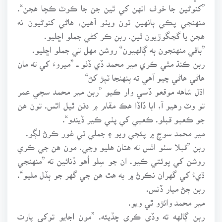
”کنوڻين جا خوف انهن کي ٿين جن جا ڪوٽ ڪچا هجن“.
منهنجي پڪي ٻانهين تون ويٺو آهين، هاڻي کنوڻيون نه
هجن يا گجگوڙيون ٿين. ربن ڪر کڻي جملو اڇليو.
”باقي منهنجون ٻه ڳالهيون“ روشن مهل تي جملو اڇليو.
ربن ڪنڌ مٿي ڪري مير محمد ڏي ڏٺو ــ ”ميروءَ کي ته مان
هاڻي هاڻي چيو آهي ته پنهنجا ٽپڙ کڻ“
اڌل شاهه موقعو ڏسي وار ڪيو ”ربن مير محمد سڄي عمر
تو وٽ رهيو آ، ابا ڏاڏا هڪ مقام ۾ دفن ٿيل اٿس. تون هن
جو ڪعبو قبلو. ڪعبي کي پٺي ڪير ڏيندو“.
مير محمد سوچ ۾ پئجي ويو ۽ جملي تي غور ڪرڻ لڳو.
ربن ”قبلا سٺو اٿس ته هتان هليو وڃي. مون هن جي ڪري
روشن کي پوئتي ڪيو. ان جو سِلو اُهو ڏنائين ته ”منهنجي
ڌيءُ کي گهران نڪرڻ ۾ به هٿ هن جي گهر جو ٻڏل مليو“.
ربن ڄڻ ميار ڏنس.
مير محمد وائڙو ٿي ويو.
ربن ڳالهه ته وڏي ڪري ڇڏيئه. ”مون اجايو توکي پارت