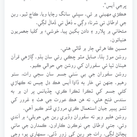
ڀرجي آيس“.
هڪڙي مهيني ۾ ئي. سڀئي سانگ رچايا ويا. ڪاڄ ٿيو. ربن
جي اوطاق تي شرناءِ وڳي ـــ دُهلَ تي ڌَمالَ لڳي.
مئخاني ۾ ڀلارو ۽ دادن ٻکين پيا. خوشيءَ ۾ کليا جھمريون
هنيائون.
مسين ڪا هرڻي ڄار ۾ ڦاٿي هئي.
روشن موڙ ٻڌا. صابل مٿو ڇڪي رئي سان ٻڌو. ڳاڙهي قرآن
هيٺان ٽپا ئي سفوران کي روشن جي حوالي ڪيو.
روشن سفوران جي بي سَتي جسم سان سڄي رات، ستو
رهيو. جنهن تي خار به ڏاڍا آيس هڪ دل چيس ته ڪهاڙي
کڻي جسم کي ٽڪرا ٽڪرا ڪري، ڇڏيانس پر ان ۾ به
سندس فتح هئي، ته هن هڪ عورت جي هٺ ۽ غرور کي
ٽشو پيپر جيان استعمال ڪري مروڙي ڦٽو ڪيو آهي.
روشن هليو ويو ته سفوران وڏيري ربن جي حويليءَ ۾ آندي
وئي، جتي اوطاق جي نوڪرن ڪاراون، ڪمدارن جي ماني
پچائڻ لڳي، رات جو ربن کي زور ڏئي. سمهاري پوءِ وڃي