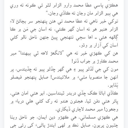
هڪڙي پاسي عطا محمد وارو الزام لٿو ئي ڪونه ته وري
هي ٻيو الزام مان وڃان ته ڪاڏي وڃان.“
توکي خبر ناهي ته عطا محمد تي هنن پنهنجو سر بچائڻ لاءِ
الزام هنيو هو نه اسان گهر ڪئي، نه اسان جي مَن ۾ ڪا
ڳالهه هئي ـــ اها سڄي تنهنجي ڀيڻ جنهن ناحق نالو کڻي
اسان کي آزار ۾ وڌو.
هن کي ڪهڙي خبر ته هي ”لانگھڙ لاهه ٿي بيهندا“ مير
محمد ڪاوڙ ۾ جواب ڏنو!
مون کي جي لَڏڻو پيو ۽ هي گهر ڇڏڻو پيو ته ڇڏيندس، پر
انهن جا منصوبا مٽيءَ ۾ ملائيندس! صابل پنهنجو فيصلو
ٻُڌايو.
ڪاڏي اباڻا ڪک ڇڏي دربدر ٿينداسين. ابو هتي امان هتي.
ڀائر هتي دفن ٿيا. هجئون هندو ته رک کڻي هلي درياءَ ۾
وجھون! مير محمد لاچاري ڏيکاري.
هي ڪهڙي مسلماني. هي ڪهڙو دين ايمان، جو ناحق ويٺا
چٽيون ڀريون، صابل نڪ ۾ لهي ايندڙ پاڻيءَ کي رئي جي