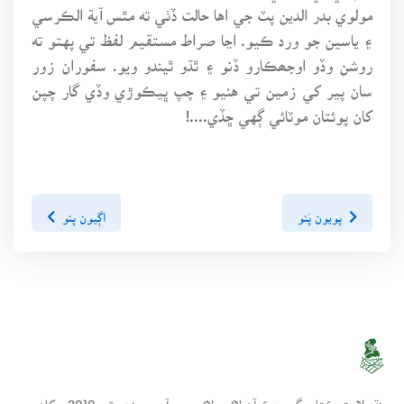
مولوي بدر الدين پٽ جي اها حالت ڏٺي ته مٿس آية الڪرسي
۽ ياسين جو ورد ڪيو. اڃا صراط مستقيم لفظ تي پهتو ته
روشن وڏو اوجھڪارو ڏنو ۽ ٿڌو ٿيندو ويو. سفوران زور
سان پير کي زمين تي هنيو ۽ چپ ڀيڪوڙي وڏي گار چپن
کان پوئتان موٽائي ڳهي ڇڏي....!
پويون پَنو
اڳيون پنو
سنڌسلامت ڪتاب گهر ھڪ آن لائين لائبريري آھي، جنھن تي 2010ع کان