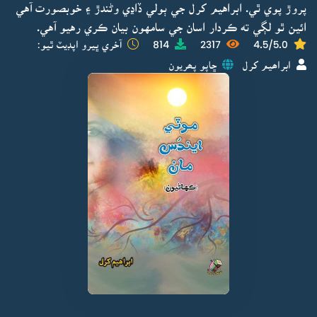
پروڙ پوي ٿي. ابراهيم کرل جي ٻولي ڏاڍي وڻندڙ ۽ خوبصورت آهي
ائين ٿو لڳي ته ڪردار اسان جي سامهون بيان ڪري رهيو آهي.
4.5/5.0
2317
814
آخري ڀيرو اپڊيٽ ٿيو:
ابراھيم کرل
ڇاپو پھريون