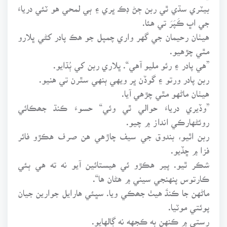
بيٽري سڌي ٿي ربن ڄڻ ڊڪ ڀري ۽ ٻي لمحي هو ٽئي درياءَ
جي اڀ ڪَپَرَ تي هئا.
هيٺان رحيمان جي گهر واري چمپل جو هڪ پادر کڻي ڀلارو
مٿي چڙهيو.
”هي پادر ۽ رئو مليو آهي“. ڀلاري ربن کي ٻُڌايو.
ربن پادر ورتو ۽ گوڏن ڀر ويهي ٻنهي سٿرن تي هنيو.
هيٺان ماڻهو مٿي چڙهي آيا.
”وڏيري درياءَ حوالي ٿي وئي“ حسوءَ ڪنڌ جھڪائي
روئڻهارڪي انداز ۾ چيو.
ربن اٿيو، بندوق جي سيف چاڙهي هن صرف هڪڙو فائر
فزا ۾ ڇڏيو.
شڪر ٿيو. پير هڪڙو ئي هيستائين آيو نه ته هي ٻئي
ڪارتوس پنهنجي سيني ۾ هڻان ها“.
ماڻهن جا ڪنڌَ هيٺ جھڪي ويا. سڀئي هارايل جوارين جيان
پوئتي موٽيا.
رستي ۾ ڪنهن به ڪجهه نه ڳالهايو.