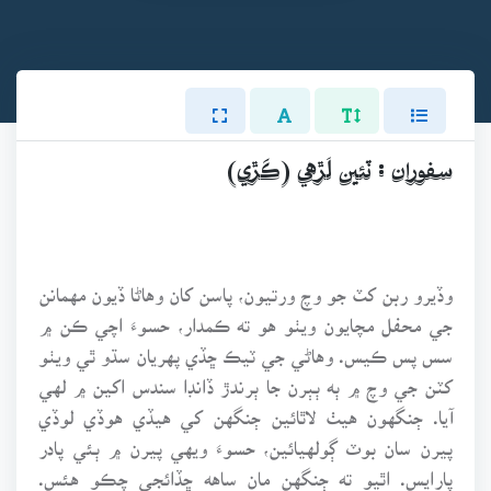
سفوران : ٽئين لَڙهي (ڪَڙي)
وڏيرو ربن کٽ جو وچ ورتيون، پاسن کان وهاڻا ڏيون مهمانن
جي محفل مچايون ويٺو هو ته ڪمدار، حسوءَ اچي ڪن ۾
سس پس ڪيس. وهاڻي جي ٽيڪ ڇڏي پهريان سڌو ٿي ويٺو
کٽن جي وچ ۾ ٻه ٻٻرن جا ٻرندڙ ڏانڊا سندس اکين ۾ لهي
آيا. ڄنگهون هيٺ لاٿائين ڄنگهن کي هيڏي هوڏي لوڏي
پيرن سان بوٽ ڳولهيائين، حسوءَ ويهي پيرن ۾ ٻئي پادر
پارايس. اٿيو ته ڄنگهن مان ساهه ڇڏائجي چڪو هئس.