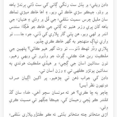
دادن ويڻيءَ ۾ ٻڌل ست رنگي ڳاني کي سٽ ڏئي ٻرندڙ باهه
۾ وڌو، جيڪو سڙي خاڪ ٿي ويو. ۽ اها خاڪ ميڙي تماڪ
سان مليل چرس سميت سُلفيءَ جي ڦُلَ ۾ وڌي ۽ هنيانءَ جي
باهه کان ڀري وزم هنيو ته ڳاني جي خاڪ جو هُڳاءُ سندس
اندر ۾ لهي ويو. هن پٽي گار ڀلاري کي ڏني. جوءِ جا..... تو
واري نڀاڳ منهنجو به گهر خاڪ ڪري ڇڏيو.
ڀلاري وڏو ٽهڪ ڏنو.... تو وٽ گهر هيو ڪاٿي؟ پڻهين جي
ملڪيت ربن هٿ ڪئي. ڳوٺ جو وڏيرو ٿي ويهي رهيو.
تون سدائين اسان جي ڳچيءَ ۾ هيڏي ملڪيت هوندي به
سدائين پوتڙو ڪلهي تي ۽ وزن اسان تي.
دادن کي جواب ذهن تي چڙهيو. پر اکين اڳيان صرف
دونهون نظر آيس!
چاچو به ڇا ڪري؟ هو ته مونسان سچو آهي. خداءِ سان گڏ
قلندر ڪو پُڄي رحيمان کي، جيڪا جڳهو ئي مسيت ڪري
وئي.
اڙي مئخانو چئه مئخانو ٻڌئي نه ڪو ڪَٽڙُو.ڀلاري سُلفيءَ