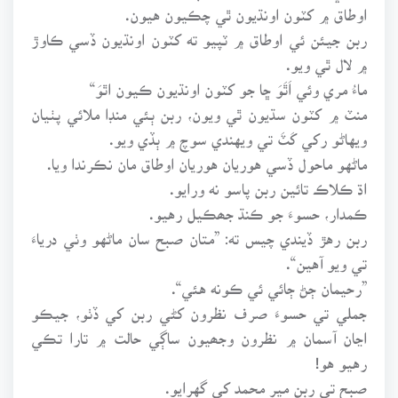
اوطاق ۾ کٽون اونڌيون ٿي چڪيون هيون.
ربن جيئن ئي اوطاق ۾ ٽپيو ته کٽون اونڌيون ڏسي ڪاوڙ
۾ لال ٿي ويو.
ماءُ مري وئي اَٿَوَ ڇا جو کٽون اونڌيون ڪيون اٿوَ“
منٽ ۾ کٽون سڌيون ٿي ويون، ربن ٻئي منڊا ملائي پٺيان
ويهاڻو رکي کَٽَ تي ويهندي سوچ ۾ ٻڏي ويو.
ماڻهو ماحول ڏسي هوريان هوريان اوطاق مان نڪرندا ويا.
اڌ ڪلاڪ تائين ربن پاسو نه ورايو.
ڪمدار، حسوءَ جو ڪنڌ جھڪيل رهيو.
ربن رهڙ ڏيندي چيس ته: ”متان صبح سان ماڻهو وٺي درياءَ
تي ويو آهين“.
”رحيمان ڄڻ ڄائي ئي ڪونه هئي“.
جملي تي حسوءَ صرف نظرون کڻي ربن کي ڏٺو، جيڪو
اڃان آسمان ۾ نظرون وجھيون ساڳي حالت ۾ تارا تڪي
رهيو هو!
صبح تي ربن مير محمد کي گهرايو.