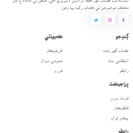
مختلف موضوعن تي ڪتاب رکيا پيا وڃن.
ڳنڍجو
ڪميونٽي
ڪتاب گهر بابت
طريقيڪار
انتظامي سَٿ
عمومي سوال
رابطو
فورم
پراجيڪٽ
فونٽ سرور
لفظيڪار
پيغامِ قرآن
رابطو