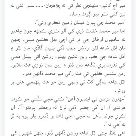
مير اڄ کانپوءِ منهنجي نظر تي نه چڙهجانءِ..... سٺو اٿئي ته
ٽپڙ کڻي ڪو ٻيو ڳوٺ وساءِ.
”مير محمد جي پيرن هيٺان زمين نڪري وئي“.
اڃا مير محمد خشڪ نڙي کي آلو ڪري ڪجهه چوڻ چاهيو
ته سامهون اوطاق جي در تي اچي ڊبل ڪئبن بيٺي، جنهن
مان اڌل شاهه لٿو. روشن جمپ ڏئي پٺيان گاڏيءَ مان لٿو ۽
اڌل شاهه جي ڪڍ. ربن تائين پهتو. روشن اتي بيٺل مامي
کي نفرت ڀري نگاهه سان ڏٺو ۽ ربن سان نوڙي هٿ ملايو.
ربن سندس ڪلهي تي هٿ رکي مير محمد ڏانهن ڏٺو.
اڌل شاهه ساڳي کٽ تي ويهي ربن جو هٿ پنهنجي هٿن ۾
ورتو.
”مهلون مڙسن تي اينديون آهن“ ڪني مڇي ڪُتي جو ڪُوت
هوندي آ، ان کي جھير ڏئي لوڻ نه وجھڻو پوندو آ“. ان
ڪري چوندا ـآهن ته مڇيءَ جي ذات ۾ ڏنڀرو ڀلو پوءِ به نَرُ
ته آهي نه“.
اهي لفظ چئي اڌل شاهه روشن ڏانهن ڏٺو، جنهن شهپرن کي