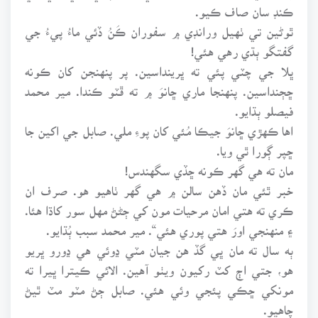
ڪنڊ سان صاف ڪيو.
ٿوڻين تي ٺهيل ورانڊي ۾ سفوران ڪَنُ ڏئي ماءُ پيءُ جي
گفتگو ٻڌي رهي هئي!
ڀلا جي چٽي پئي ته ڀرينداسين. پر پنهنجن کان ڪونه
ڇڄنداسين. پنهنجا ماري ڇانوَ ۾ ته ڦٽو ڪندا. مير محمد
فيصلو ٻڌايو.
اها ڪهڙي ڇانوَ جيڪا مُئي کان پوءِ ملي. صابل جي اکين جا
ڇپر ڳورا ٿي ويا.
مان ته هي گهر ڪونه ڇڏي سگهندس!
خبر ٿئي مان ڏهن سالن ۾ هي گهر ٺاهيو هو. صرف ان
ڪري ته هتي امان مرحيات مون کي ڄڻڻ مهل سور کاڌا هئا.
۽ منهنجي اورَ هتي پوري هئي“. مير محمد سبب ٻُڌايو.
ٻه سال ته مان ڀي گڏ هن جيان مٽي ڍوئي هي ڍورو ڀريو
هو، جتي اڄ کٽ رکيون ويٺو آهين. الائي ڪيترا ڀيرا ته
مونکي ڇڪي پئجي وئي هئي. صابل ڄڻ مٽو مٽ ٿيڻ
چاهيو.