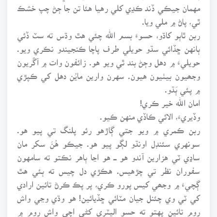
مهمان جيڪي ڏند ڪڍي کلي رهيا هئا تن جا ڄڻ چپ خشڪ
ٿي، پاڻ ۾ ملي ويا.
ربن ٿاٻو کاڌو، حسوءَ بسم الله چئي هٿ وڌس ته سٽ ڏئي
ٻانهن ڇڏائي سڌو حويلي طرف پاچا ڪنجيندو نڪري ويو.
حويليءَ ۾ دهل وڄڻ بند ٿي ويو هو. زائفون وات ۾ آڱريون
وجھيون بيٺيون هيون. سهرن وارين مايُن دهل کي ڪپڙي
۾ پئي ٻَڌو.
امان الله خير ڪري!
وڏيريءَ، الائي ڪاڏي منهن ڪيو.
ربن ڪمري ۾ ويو جتي ڳاڙهو رئو پلنگ تي پيو هو.
سونهري سئنڊل اونڌو لڳو پيو هو. جيڪو هُنَ سکر مان
ساڍي ٽي هزارين آندو هو ـــ هو اڃا ٻاهر نڪتو ته سامهون
سفوران نظر تي چڙهيس. هڪڙي دل چيس ته ٻئي هٿ
ڳچيءَ ۾ وجھي کيس پورو ڪري، پر پڪ ڪرڻ تائين ارادي
کي ٽي وي چئنل جيان مٽائي ڇڏيائين! هو وڌي وڃي واش
روم تائين پهتو ته حسو اليٽري کڻي اچي واش روم ۾