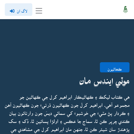
لاگ ان
ڪھاڻيون
موٽي ايندس مان
هي ڪتاب ليکڪ ۽ ڪهاڻيڪار ابراهيم کرل جي ڪهاڻين جو
مجموعو آهي. ابراهيم کرلَ جون ڪهاڻيون ڌرتيءَ جون ڪهاڻيون آهن
۽ ڪردار پڻ مٽيءَ جي خوشبوءَ کي سمائي ديسَ جون وارتائون بيان
ڪندي چرپر ڪن ٿا. سماج جا عڪس ۽ اولڙا پسائين ٿا. ڏک ۽ سک
پڙهندڙ سان شيئر ڪن ٿا. جنهن مان ابراهيم کرل جي مشاهدي جي