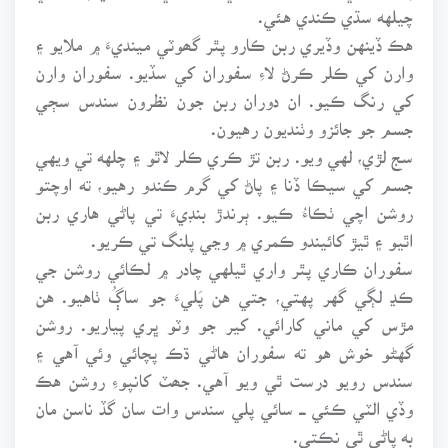
چيلهه سڌي ڪندي هئي.
هڪ ڏينهن وڏيري ربن ڪارو پٿر گھوٽي مينديءَ ۾ ملايو ۽
وارن کي ڪلر ڪرڻ لاءِ سفوران کي سڏيو. سفوران وارن
کي رنگ ڪيو. ان دوران ربن جون نظرون سندس سڄي
جسم جو جائزو وٺنديون رهيون.
سج لڙي، لهي ويو. ربن تڙ ڪري ڪلر لاٿو ۽ چلهه تي ويهي
جسم کي سيڪا ڏنا ۽ پاڻ کي گرم ڪندو رهيو، ته اوچتو
روشن اچي ٺڪاءُ ڪيو. ٻرندڙ بنڊيءَ تي پاڻي هاري ربن
اٿيو ۽ ٿيڙ کائيندو ڪمري ۾ وڃي پلنگ تي ڪريو.
سفوران ڪاري پٿر واري ٿيلهي چادر ۾ لڪائي روشن جي
ڪڍ لڳي گهر پهتي، جتي هن پَليءَ جو ساڳُ ٺاهيو. هن
مڙس کي ماني کارائي. کير جو وٽو ڀري پياريو. روشن
گهڻو خوش هو ته سفوران هاڻي ڌڪ پچائي وئي آهي ۽
سندس رويو درست ٿي ويو آهي. جھٽ کانپوءِ روشن هڪ
وڏي الٽي ڪئي ـــ سائي پلي سندس وات سان گڏ ناسن مان
به پاڻي ٿي نڪتي.