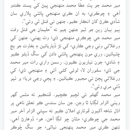
مير محمد جو پٽ عطا محمد منهنجي ڀيڻ کي پسند ڪندو
آهي ۽ ڇوڪريءَ به ان ڪري منهنجي ڀائٽي ڀلاري سان
شآدي ڪرڻ کان انڪار ڪيو. جنهن تي قتل ٿي وئي“.
ٻيو بيان ربن جو ٿيو جنهن چيو ته ”حليمان جي قتل وقت
مير محمد جي ڇوڪري منهنجي ڌيءُ وٽ پهتي، جنهن کي
ورغلائي وٺي وڃي ڪاريءَ کي تڙ ڏياريائين ۽ بغاوت جو ٻج
ڇٽيائين. وري مون پنهنجي ڀائٽي دادن کي سڱ ڏيڻو ڪيو
۽ شاديءَ جون تياريون ڪيون. رسمن واري رات مير محمد
جي ڌيءَ سفوران لاءِ لوئي کڻي آئي ۽ منهنجي ڌيءُ کي
ورغلائي ڀڄڻ تي مجبور ڪيائين. ۽ ڀڄي وڃي درياءَ ۾ ٽپو
ڏئي مري وئي“.
مير محمد گهڻو ئي لڇيو ڪڇيو، ڦتڪيو ته مٿس گهر
ويٺي الزام لڳايا ٿا وڃن، جن سان سندس ڪو تعلق ناهي پر
اڌل شاهه اکيون ڦوٽاري اعلان ڪيو ته سڀئي الزام آخر مير
محمد جي ڇوڪريءَ مٿان ڇو لڳا آهن. هوءَ ڏوهارڻ آهي.
تنهن ڪري مير محمد پنهنجي نياڻيءَ جو سڱ ڇُوڪرِ