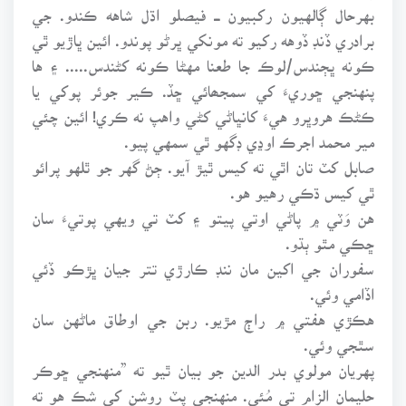
بهرحال ڳالهيون رکبيون ـــ فيصلو اڌل شاهه ڪندو. جي
برادري ڏنڊ ڏوهه رکيو ته مونکي ڀرڻو پوندو. ائين ڀاڙيو ٿي
ڪونه ڀڄندس/لوڪ جا طعنا مهڻا ڪونه کڻندس..... ۽ ها
پنهنجي ڇوريءَ کي سمجھائي ڇڏ. ڪير جوئر پوکي يا
ڪڻڪ هروڀرو هيءَ کانڀاڻي کڻي واهپ نه ڪري! ائين چئي
مير محمد اجرڪ اوڍي ڊگهو ٿي سمهي پيو.
صابل کٽ تان اٿي ته کيس ٿيڙ آيو. ڄڻ گهر جو ٿلهو پرائو
ٿي کيس ڌڪي رهيو هو.
هن وَٽي ۾ پاڻي اوتي پيتو ۽ کٽ تي ويهي پوتيءَ سان
ڇڪي مٿو ٻڌو.
سفوران جي اکين مان ننڊ ڪارڙي تتر جيان ڀڙڪو ڏئي
اڏامي وئي.
هڪڙي هفتي ۾ راڄ مڙيو. ربن جي اوطاق ماڻهن سان
سٿجي وئي.
پهريان مولوي بدر الدين جو بيان ٿيو ته ”منهنجي ڇوڪر
حليمان الزام تي مُئي. منهنجي پٽ روشن کي شڪ هو ته