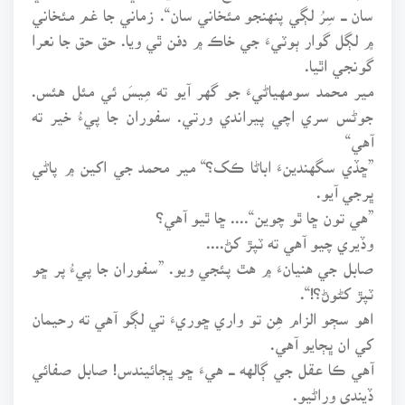
سان ـــ سِرُ لڳي پنهنجو مئخاني سان“. زماني جا غم مئخاني
۾ لڳل گوار ٻوٽيءَ جي خاڪ ۾ دفن ٿي ويا. حق حق جا نعرا
گونجي اٿيا.
مير محمد سومهياڻيءَ جو گهر آيو ته مِيسَ ئي مئل هئس.
جوڻس سري اچي پيراندي ورتي. سفوران جا پيءُ خير ته
آهي“
”ڇڏي سگهندينءَ اباڻا ڪک؟“ مير محمد جي اکين ۾ پاڻي
ڀرجي آيو.
”هي تون ڇا ٿو چوين“.... ڇا ٿيو آهي؟
وڏيري چيو آهي ته ٽپڙ کڻ....
صابل جي هنيانءَ ۾ هٿ پئجي ويو. ”سفوران جا پيءُ پر ڇو
ٽپڙ کڻوڻ؟!“.
اهو سڄو الزام هِن تو واري ڇوريءَ تي لڳو آهي ته رحيمان
کي ان ڀڄايو آهي.
آهي ڪا عقل جي ڳالهه ـــ هيءَ ڇو ڀڄائيندس! صابل صفائي
ڏيندي وراڻيو.