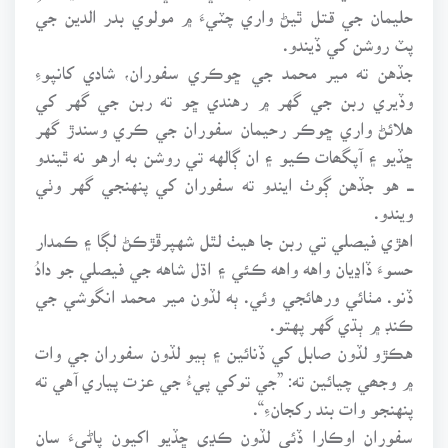
حليمان جي قتل ٿيڻ واري چٽيءَ ۾ مولوي بدر الدين جي
پٽ روشن کي ڏيندو.
جڏهن ته مير محمد جي ڇوڪري سفوران، شادي کانپوءِ
وڏيري ربن جي گهر ۾ رهندي ڇو ته ربن جي گهر کي
هلائڻ واري ڇوڪر رحيمان سفوران جي ڪري وسندڙ گهر
ڇڏيو ۽ آپگھات ڪيو ۽ ان ڳالهه تي روشن به ارهو نه ٿيندو
ـــ هو جڏهن ڳوٺ ايندو ته سفوران کي پنهنجي گهر وٺي
ويندو.
اهڙي فيصلي تي ربن جا هيٺ لٿل شهپرڦڙڪڻ لڳا ۽ ڪمدار
حسوءَ ڏاڍيان واهه واهه ڪئي ۽ اڌل شاهه جي فيصلي جو دادُ
ڏنو. مٺائي ورهائجي وئي. ٻه لڏون مير محمد انگوشي جي
ڪنڊ ۾ ٻڌي گهر پهتو.
هڪڙو لڏون صابل کي ڏنائين ۽ ٻيو لڏون سفوران جي وات
۾ وجھي چيائين ته: ”جي توکي پيءُ جي عزت پياري آهي ته
پنهنجو وات بند رکجانءِ“.
سفوران اوڪارا ڏئي لڏون ڪڍي ڇڏيو اکيون پاڻيءَ سان