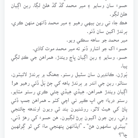
حسوءَ سان وسايو ۽ مير محمد گڏ گڏ هلڻ لڳا، ربن اڳيان
هلڻ لڳو.
هڪ جاءِ تي ربن بيهي رهيو ۽ مير محمد ڏانهن منهن ڪري،
ٻرندڙ اکين سان ڏٺو.
مير محمد جو ساهه سڪي ويو.
حسوءَ اک جو اشارو ڏنو ته مير محمد موٽ کاڌي.
حسو، وسايو ۽ ربن اڳيان ڀاڄ ويندڙ، همراهن جي ڪڍ لڳي
پيا.
ٻُوڙن، ڪانڊيرن سان سٿيل رستو. جھنگ ۾ ٻرندڙ لائيٽون،
سناٽو، ربن جي اندر ۾ ٻرندڙ باهه کي ڄڻ ٻَلُ ڏئي رهيو هو!
اڳيان ويندڙ همراهن، هِيڏي هِيڏي چئي ڪري رستو مٽايو.
رستو درياءَ جي اڀ ڪپر تي اچي کٽو ـــ همراهن جمپ ڏئي
پاڻ کي هيٺ لاٿو. روشنيون بند ٿي ويون اوندهه ڇائنجي
وئي. ربن جون اکيون ٻرڻ لڳيون. هن حسوءَ کي رهڙ ڏني.
”بيٽري سامهون هڻ“ ــ ”ايڏانهن پنهنجي ماءُ کي ٿو ڳولهين
ڇا“؟