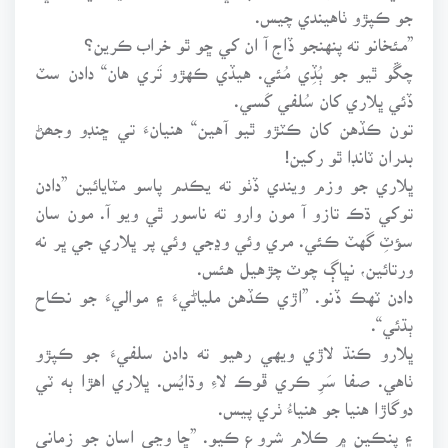
جو ڪپڙو ٺاهيندي چيس.
”مئخانو ته پنهنجو ڏاج آ ان کي ڇو ٿو خراب ڪرين؟
چڱو ٿيو جو ٻُڏِي مُئي. هيڏي ڪهڙو تَري هان“ دادن سٽ
ڏئي ڀلاري کان سُلفي کَسي.
تون ڪڏهن کان ڪٽڙو ٿيو آهين“ هنيانءَ تي ڇنڊو وجھڻ
بدران ٽانڊا ٿو رکين!
ڀلاري جو وزم ويندي ڏٺو ته يڪدم پاسو مٽايائين ”دادن
توکي ڌڪ تازو آ مون وارو ته ناسور ٿي ويو آ. مون سان
سؤٽِ گهٽ ڪئي. مري وئي وڍجي وئي پر ڀلاري جي ڀر نه
ورتائين، نڀاڳ چوٽ چڙهيل هئس.
دادن ٽهڪ ڏنو. ”اڙي ڪڏهن ملياڻيءَ ۽ مواليءَ جو نڪاح
ٻڌئي“.
ڀلارو ڪنڌ لاڙي ويهي رهيو ته دادن سلفيءَ جو ڪپڙو
ٺاهي. صفا سَرِ ڪري ڦوڪ لاءِ وڌايُس. ڀلاري اهڙا ٻه ٽي
دوگاڙا هنيا جو هنياءُ ٺري پيس.
۽ پنڪين ۾ ڪلام شروع ڪيو. ”ڇا وڃي اسان جو زماني