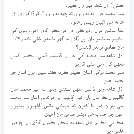
ڪئي“ اڌل شاهه ٻيو وار ڪيو.
مير محمد جون ٻه به ويون ته ڇهه به ويون“. گوڏا کوڙي اڌل
شاهه جي اڳيان ويهي رهيو.
بابا سائين مون وڏيرڪي در جو ٽڪر کاڌو آهي. مون کي
اڪيلو نه ڪيو مان ابن ڏاڏن جا گهر ڪيئن خالي ڪيان؟“.
مان ڪاڏي دربدر ٿيندس؟
اڌل شاهه مير محمد کي ڄار ۾ ڦاسندو ڏسي. يڪدم کيس
ٻانهن کان وٺي مٿي اٿاريو.
مير محمد توکي اسان اڪيلو ڪونه ڪنداسين، تون اسان جو
حصو آهين!
اڌل شاهه ربن ڏانهن منهن ڪندي چيو. ته مير محمد سان
ڳالهيون ڪر مان پاڻ انهن ڳالهين ۾ هوندس اسان مير محمد
جي پاران ذمو ٿا کڻون ته جيڪي مٿس ڳالهيون بيٺيون
انهن جو حساب هي ڏيندو ضامن مان آهيان.
هڪ ئي ڌڪ ۾ اڌل شاهه ٻه شڪار ڪيون گاڏيءَ ۾ چڙهيو
هليو ويو.