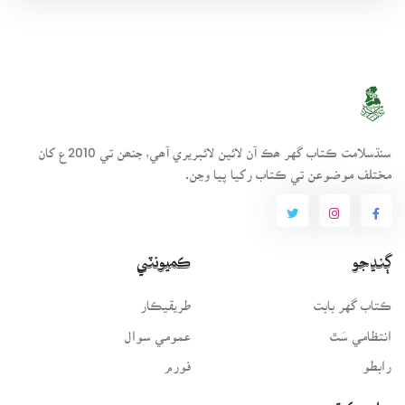
سنڌسلامت ڪتاب گهر ھڪ آن لائين لائبريري آھي، جنھن تي 2010ع کان
مختلف موضوعن تي ڪتاب رکيا پيا وڃن.
ڳنڍجو
ڪميونٽي
ڪتاب گهر بابت
طريقيڪار
انتظامي سَٿ
عمومي سوال
رابطو
فورم