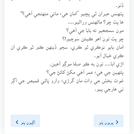
ڏنو.
پٽهنس حيران ٿي پڇيو ”امان هيءَ ماني منهنجي آهي؟“
ها پٽ ڇو؟ ماڻهنس وراڻيو....
مون سمجھيو ته بابا جي آهي؟
ڇو پٽ تون اهو ڪيئن سوچيو!؟
امان بابو نوڪري ٿو ڪري، سڄو ڏينهن ڪم ٿو ڪري ان
ڪري خيال آيو.
اڙي ابا.... تون به ڪو صفا موڳو آهين.
پڻهين جي هيءَ عمر آهي مکڻ کائڻ جي؟
غوث بخش جي وات مان گرڙيءَ وارو پاڻي قميص جي آڳر
تي هارجي پيو.
پويون پَنو
اڳيون پنو