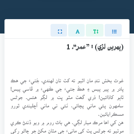
(پهرين لڙي) : ”عمر“ـ 1
غوث بخش ننڊ مان اٿيو ته کٽ تان لهندي، جُتيءَ جي هڪ
پادر ۾ پير پيس ۽ هڪُ جتيءَ جي ڪَهيءَ ۾ ڦاسي پيس!
ٿاٻو کاڌائين! ذري گھٽ مٿو ڀت ۾ لڳو هئس. جوڻس
سامهون پئي ماني پچائي، تَئي تي ماني اُڇليندي ٿورو
مسڪرايائين.
هن کي اها مرڪ ميار لڳي. هي باٿ روم ۾ ويو ڏندڻ ڪري
موٽيو ته جوڻس پٽ کي مانيءَ جي مٿان مکڻ جو چاڻو رکي