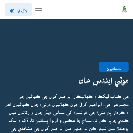
لاگ ان
ڪھاڻيون
موٽي ايندس مان
هي ڪتاب ليکڪ ۽ ڪهاڻيڪار ابراهيم کرل جي ڪهاڻين جو
مجموعو آهي. ابراهيم کرلَ جون ڪهاڻيون ڌرتيءَ جون ڪهاڻيون آهن
۽ ڪردار پڻ مٽيءَ جي خوشبوءَ کي سمائي ديسَ جون وارتائون بيان
ڪندي چرپر ڪن ٿا. سماج جا عڪس ۽ اولڙا پسائين ٿا. ڏک ۽ سک
پڙهندڙ سان شيئر ڪن ٿا. جنهن مان ابراهيم کرل جي مشاهدي جي