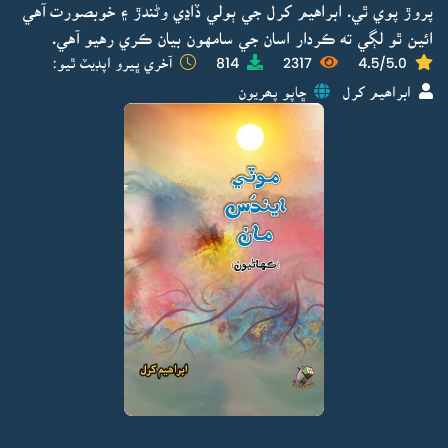
پروڙ پوي ٿي. ابراهيم کرل جي ٻولي ڏاڍي وڻندڙ ۽ خوبصورت آهي
ائين ٿو لڳي ته ڪردار اسان جي سامهون بيان ڪري رهيو آهي.
4.5/5.0
2317
814
آخري ڀيرو اپڊيٽ ٿيو:
ابراھيم کرل
ڇاپو پھريون