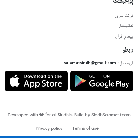
پراجيڪٽ
فونٽ سرور
لفظيڪار
پيغامِ قرآن
رابطو
اي-ميل:
salamatsindh@gmail.com
Developed with ❤️ for all Sindhis. Build by
SindhSalamat
team
Privacy policy
Terms of use